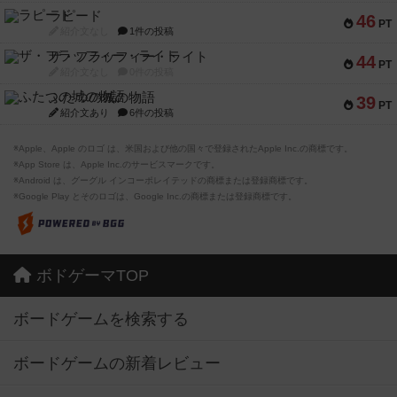
ラピード
46
PT
紹介文なし
1件の投稿
ザ・フラッフィー・ライト
44
PT
紹介文なし
0件の投稿
ふたつの城の物語
39
PT
紹介文あり
6件の投稿
※Apple、Apple のロゴ は、米国および他の国々で登録されたApple Inc.の商標です。
※App Store は、Apple Inc.のサービスマークです。
※Android は、グーグル インコーポレイテッドの商標または登録商標です。
※Google Play とそのロゴは、Google Inc.の商標または登録商標です。
ボドゲーマTOP
ボードゲームを検索する
ボードゲームの新着レビュー