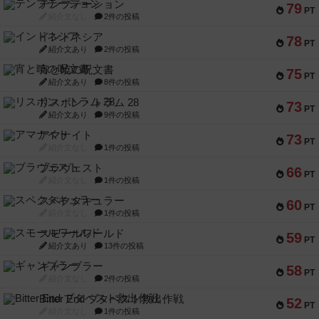
テンプテーション
79
PT
紹介文なし
2件の投稿
インドネシア
78
PT
紹介文あり
2件の投稿
宵と暁の呪文書
75
PT
紹介文あり
8件の投稿
リスボン・トラム 28
73
PT
紹介文あり
9件の投稿
アマナイト
73
PT
紹介文なし
1件の投稿
ブラヴェスト
66
PT
紹介文なし
1件の投稿
スペクタキュラー
60
PT
紹介文なし
1件の投稿
スモールワールド
59
PT
紹介文あり
13件の投稿
ギャンブラー
58
PT
紹介文なし
2件の投稿
Bitter End ブタペスト救出作戦
52
PT
紹介文なし
1件の投稿