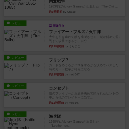
南北戦争
1983年にVictory Gamesが出版した『The Civil ...
約9時間前
by Chaco
レビュー
画像付き
ファイアー・ブルズ / 火牛陣
火牛を引き連れて敵を殲滅させる。縦か斜めで前2
列まで攻撃できるが、自分...
約11時間前
by うらまこ
レビュー
フリップ７
カードをめくるかパスをするかを決めてパスした
時のカード数字が得点になる...
約12時間前
by mob567
レビュー
コンセプト
親のプレイヤーがお題を決めて限られたヒントの
中から他のプレイヤーに当て...
約12時間前
by mob567
レビュー
海兵隊
1988年にVictory Gamesが出版した
『Leathernec...