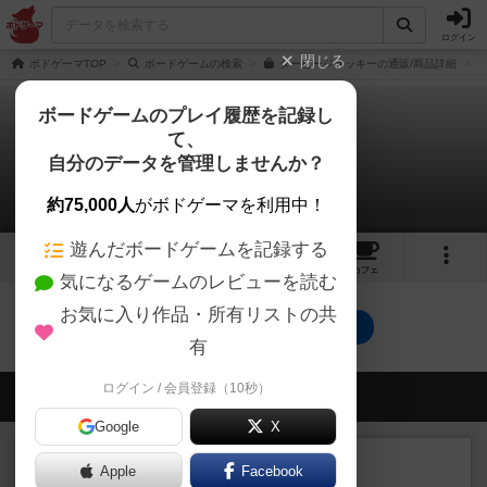
ログイン
閉じる
ボドゲーマTOP
ボードゲームの検索
ダービージョッキーの通販/商品詳細
ボードゲームのプレイ履歴を記録し
て、
ダービージョッキー
自分のデータを管理しませんか？
0件のリプレイ日記
約75,000人
がボドゲーマを利用中！
遊んだボードゲームを記録する
6
1
1
トップ
画像
動画
レビュー
カフェ
気になるゲームのレビューを読む
お気に入り作品・所有リストの共
ダービージョッキーのトップに戻る
有
ログイン / 会員登録（10秒）
会員の新しい投稿
Google
X
レビュー
充実
Apple
Facebook
ワン・トゥ・ファイブ