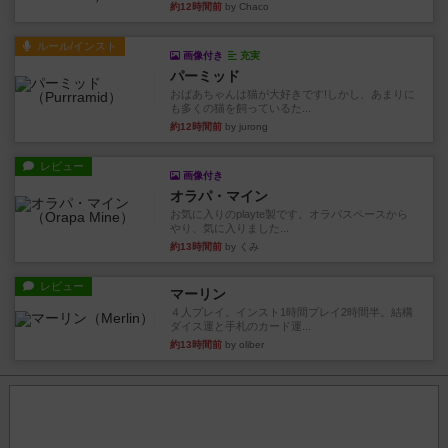
約12時間前
by Chaco
ルール/インスト
画像付き
充実
パーミッド
おばあちゃんは猫が大好きです!しかし、あまりに
も多くの猫を飼っているた...
約12時間前
by jurong
レビュー
画像付き
オラパ・マイン
お気に入りのplayte製です。オラパスペースから
やり、気に入りました...
約13時間前
by くみ
レビュー
マーリン
４人プレイ。インスト1時間プレイ2時間半。結構
ダイス運と手札のカード運...
約13時間前
by oliber