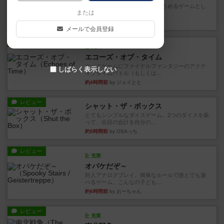
とにかくお手軽にすき間時間をうめるゲームとし
または
て重宝するゲームです。いわ...
20分前
by nabekoh
メールで会員登録
レビュー
充実
エコーズ・オブ・タイム
カードゲームにファイナルファンタジーのアクテ
しばらく表示しない
ィブタイムバトル（もしくは...
約4時間前
by ジェイとと
レビュー
シャット・ザ・ボックス
とてもシンプルなダイスゲーム。2つのダイスを振
って、出目の合計を自分の...
約5時間前
by OSAっち
レビュー
充実
オバケだぞ～
対人アナログプレイ。簡単なルールで誰とでも遊
べるゲーム。こんなの子ども...
約6時間前
by おーちゃん
レビュー
充実