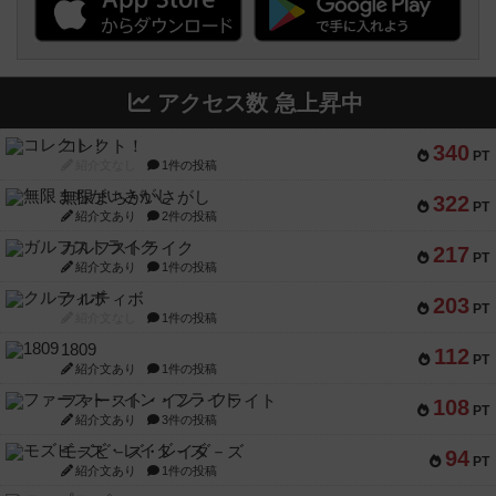
アクセス数 急上昇中
コレクト！
340
PT
紹介文なし
1件の投稿
無限まちがいさがし
322
PT
紹介文あり
2件の投稿
ガルフストライク
217
PT
紹介文あり
1件の投稿
クルティボ
203
PT
紹介文なし
1件の投稿
1809
112
PT
紹介文あり
1件の投稿
ファースト・イン・フライト
108
PT
紹介文あり
3件の投稿
モズビ－ズ・レイダ－ズ
94
PT
紹介文あり
1件の投稿