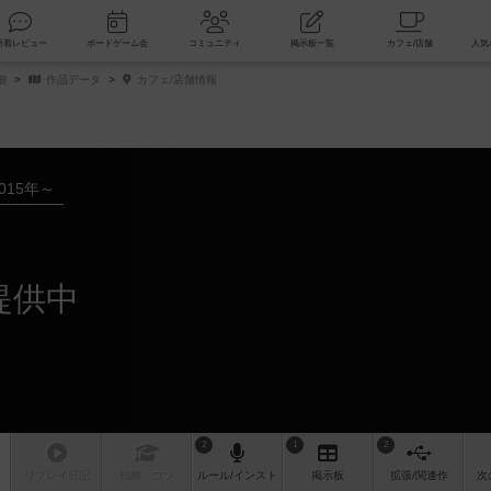
索
新着レビュー
ボードゲーム会
コミュニティ
掲示板一覧
細
作品データ
カフェ/店舗情報
015年～
ー
提供中
2
1
2
リプレイ
日記
戦略
・コツ
ルール
/インスト
掲示板
拡張/関連
作
次