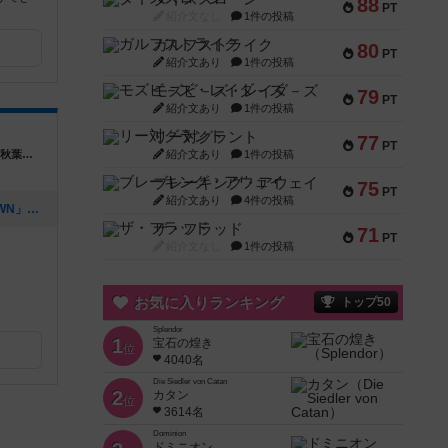
88
PT
紹介文なし
1件の投稿
ガルフストライク
80
PT
紹介文あり
1件の投稿
モズビ－ズ・レイダ－ズ
79
PT
紹介文あり
1件の投稿
リー対グラント
77
PT
東京都千代田区神田和泉町１−３−１３ I・T秋葉原ビル３F
紹介文あり
1件の投稿
ブレーキング・アウェイ
75
PT
紹介文あり
4件の投稿
[NEW] 初心者大歓迎「HEART of CROWN」交流会！第1回皇位継承者決定戦＠PC de ボドゲ秋葉原（2024年05月17日 18時07分）
ザ・フラッド
71
PT
紹介文なし
1件の投稿
お気に入りランキング
トップ50
Splendor
1
宝石の煌き
位
4040名
Die Siedler von Catan
2
カタン
位
3614名
Dominion
ドミニオン