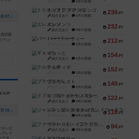
紹介文なし
1件の投稿
トリオンフ ア マレンゴ
236
PT
紹介文あり
1件の投稿
[NEW] 10/27 12時開店（2024年10月27日 07時39分）
エレメンツ
232
PT
紹介文あり
4件の投稿
・西武新
バー！パーティー
:ジャン
212
PT
.
紹介文なし
1件の投稿
ギョッと
154
PT
紹介文あり
1件の投稿
クルティボ
152
PT
紹介文なし
1件の投稿
ブラヴェスト
140
PT
紹介文なし
1件の投稿
ビル1F
ドブル：ポケットモンスター
122
PT
紹介文あり
4件の投稿
ジャンヌ・ダルク-オルレアン ドロー＆ライト
[NEW] ９月カレンダー（2024年09月02日 18時45分）
118
PT
紹介文なし
5件の投稿
ファースト・イン・フライト
94
PT
リカンビ
紹介文あり
3件の投稿
＆プレイ
ができ
ダイススローン