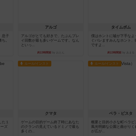
アルゴ
タイムボム
。息子
アルゴがとても好きで、たぶんプレ
僕はホントに嘘が下手なよ
勝ち。
イ回数が最も多いゲームです。なん
ぐバレますみんなホント、
といっ...
ですよ...
約13時間前
by おとん
約13時間前
by あまる
ルール/インスト
ルール/インスト
クマタ
ベラ・ビスタ
した１
ゲームの目的ゲーム終了時にあなた
概要と目的小さな町ベラビ
リーズ
のクランの見えているドミノで最も
風光明媚な公園と曲がりく
多くの...
が広が...