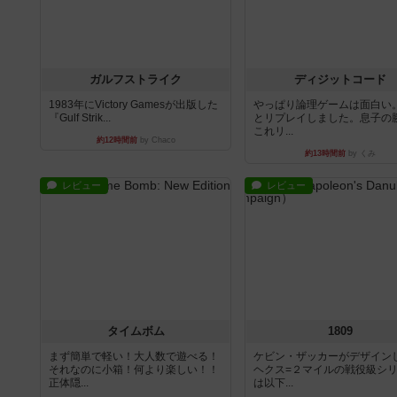
ガルフストライク
ディジットコード
1983年にVictory Gamesが出版した
やっぱり論理ゲームは面白い
『Gulf Strik...
とリプレイしました。息子の
これリ...
約12時間前
by Chaco
約13時間前
by くみ
レビュー
レビュー
タイムボム
1809
まず簡単で軽い！大人数で遊べる！
ケビン・ザッカーがデザイン
それなのに小箱！何より楽しい！！
ヘクス=２マイルの戦役級シ
正体隠...
は以下...