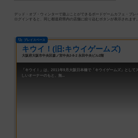
デッド・オブ・ウィンターで遊ぶことができるボードゲームカフェ・プレ
ログインすると、同じ都道府県内の店舗に絞り込むボタンが表示されます
プレイスペース
キウイ！(旧:キウイゲームズ)
大阪府大阪市中央区森ノ宮中央2-8-2 永田中央ビル2階
「キウイ！」は、2011年9月大阪日本橋で「キウイゲームズ」として
しいオーナーのもと、無...