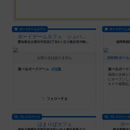
ボードゲームカフェ
ボードゲーム
ボードゲームカフェ シュパース
愛知県名古屋市中区栄2丁目2-1 広小路伏見中駒ビル6C
福岡県福
お知らせはありません
遊べるボードゲーム
476個
遊べるボード
福岡の天神と
にオープンしま
８００種類以上
フォローする
プレイスペース
プレイスペー
はまりばカフェ
ボ
神奈川県横浜市西区桜木町7-45-2 横浜高島タウンハイツ2階
熊本県熊本市