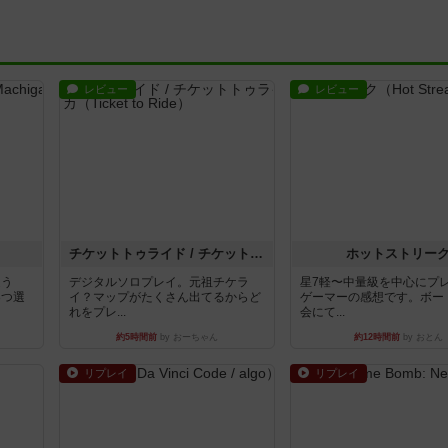
レビュー
レビュー
チケットトゥライド / チケットトゥライドアメリカ
ホットストリー
違う
デジタルソロプレイ。元祖チケラ
星7軽〜中量級を中心にプ
3つ選
イ？マップがたくさん出てるからど
ゲーマーの感想です。ボー
れをプレ...
会にて...
約5時間前
by おーちゃん
約12時間前
by おとん
リプレイ
リプレイ