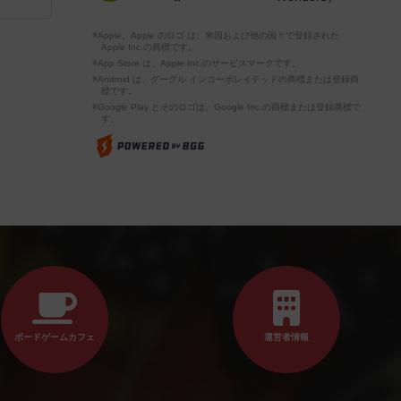
※Apple、Apple のロゴ は、米国および他の国々で登録された
Apple Inc.の商標です。
※App Store は、Apple Inc.のサービスマークです。
※Android は、グーグル インコーポレイテッドの商標または登録商
標です。
※Google Play とそのロゴは、Google Inc.の商標または登録商標で
す。
ボードゲームカフェ
運営者情報