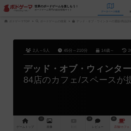
世界のボードゲームを楽しもう！
ボードゲーム専門の総合情報サイト
データベース
検
ボドゲーマTOP
ボードゲームの検索
デッド・オブ・ウインターの通販/商品詳
2人～5人
45分～210分
14歳～
2
デッド・オブ・ウィンタ
84店のカフェ/スペースが
12
18
85
ゲーム
トップ
画像
動画
レビュー
店舗/
カフェ