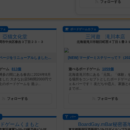
フォローする
カフェ
ボードゲームカフェ
亞猫文化堂
三河遊 滝川本店
岡市中央区春吉３丁目２３－３
北海道滝川市朝日町西４丁目１番３
[NEW] ホームページをリニューアルしました！（2025年04月01日 15時56分）
ゲーム
813個
遊べるボードゲーム
1059個
博多の間にある春吉に2024年8月
北海道滝川市にある「元気」「体験」
した 大きなお店5時間2000円で
る場所をコンセプトとしたボードゲー
のボードゲームを 遊ぶ...
ェ＆バーです！ 友だちや恋人、家族と
までボ...
フォローする
フォローする
ス
バー
ードゲームくまもと
BoardGay.mBar秘密基
東区健軍3−50−19菊乃井ビル2F