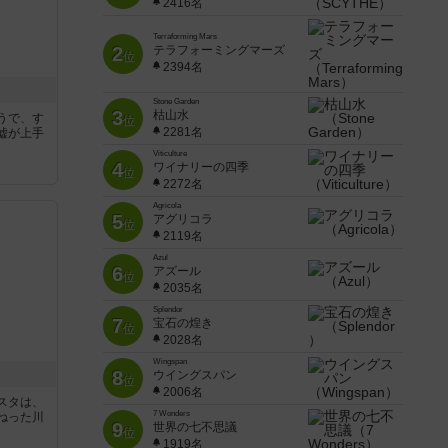
2416名
Terraforming Mars
2
テラフォーミングマーズ
位
2394名
Stone Garden
3
枯山水
うで、す
位
2281名
嘘が上手
Viticulture
4
ワイナリーの四季
位
2272名
Agricola
5
アグリコラ
位
2119名
Azul
6
アズール
位
2035名
Splendor
7
宝石の煌き
位
2028名
Wingspan
8
ウイングスパン
位
2006名
スタは、
7 Wonders
ねった川
9
世界の七不思議
位
1919名