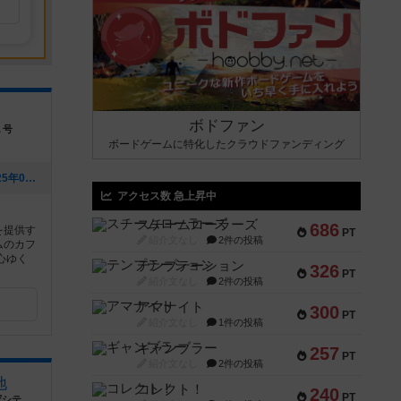
ボドファン
１号
ボードゲームに特化したクラウドファンディング
[NEW] マーダーミステリーって？（2025年03月11日 22時48分）
アクセス数 急上昇中
スチームローラーズ
686
を提供す
PT
紹介文なし
2件の投稿
ムのカフ
心ゆく
テンプテーション
326
PT
紹介文なし
2件の投稿
アマナイト
300
PT
紹介文なし
1件の投稿
ギャンブラー
257
PT
紹介文なし
2件の投稿
地
コレクト！
240
PT
東京都新宿区西新宿7-19-22ダイカンプラザシティ104