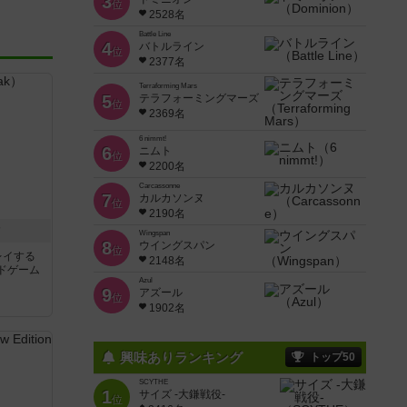
3
位
2528名
Battle Line
4
バトルライン
位
2377名
Terraforming Mars
5
テラフォーミングマーズ
位
2369名
6 nimmt!
6
ニムト
位
2200名
Carcassonne
7
カルカソンヌ
位
2190名
ク
Wingspan
8
ウイングスパン
位
レイする
2148名
ドゲーム
Azul
9
アズール
位
1902名
興味ありランキング
トップ50
SCYTHE
1
サイズ -大鎌戦役-
位