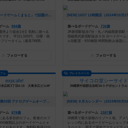
[NEW] 🎲 「ボードゲームくまもと」で話題のゲームにチャレンジ！ 🚀✨（2024年12月16日 12時53分）
ゲーム
994個
遊べるボードゲーム
736個
電停より徒歩1分】気軽に遊べる
JR新宿駅徒歩7分・丸ノ内線西新宿駅
です。 平日1,500円、日曜・祝
宿線西武新宿駅徒歩５分 ボードゲーム
☆フリータイム（最長7時間...
ル別配置・650種類 時間制飲み放題に..
フォローする
フォローする
カフェ
プレイスペース
expcafe!
サイコロ堂シーサイド
末広町3丁目6-15 大東末広ビル9F
沖縄県中頭郡北谷町34-3 デポセントラル
[NEW] 苫小牧 第20回 アナログゲームオープン会 参加メンバー募集中！（2024年09月05日 23時49分）
ゲーム
878個
遊べるボードゲーム
1587個
にある多目的カフェ。飲食のカフ
沖縄県で最大規模のリゾート地、アメ
800種類以上のボードゲームとｅ
レッジ内にあるボードゲームショップ
ＰＣがあります。無料駐車場10台
スペース。 雨天で屋外アクティビティ