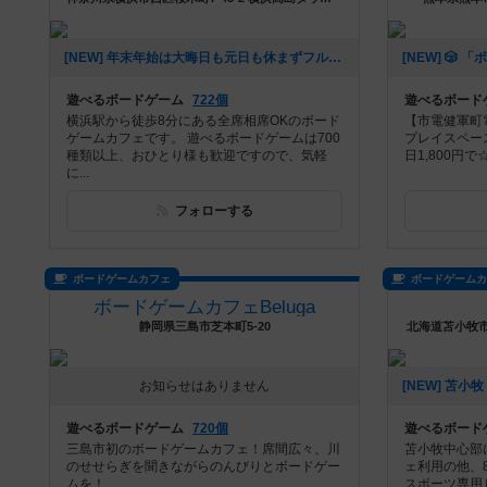
[NEW] 年末年始は大晦日も元日も休まずフル営業（2024年12月29日 20時19分）
遊べるボードゲーム
722個
遊べるボード
横浜駅から徒歩8分にある全席相席OKのボード
【市電健軍町
ゲームカフェです。 遊べるボードゲームは700
プレイスペース
種類以上、おひとり様も歓迎ですので、気軽
日1,800円で
に...
フォローする
ボードゲームカフェ
ボードゲーム
ボードゲームカフェBeluga
静岡県三島市芝本町5-20
北海道苫小牧市
お知らせはありません
遊べるボードゲーム
720個
遊べるボード
三島市初のボードゲームカフェ！席間広々、川
苫小牧中心部
のせせらぎを聞きながらのんびりとボードゲー
ェ利用の他、
ムを！
スポーツ専用