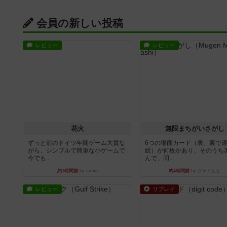
会員の新しい投稿
レビュー
レビュー
花火
無限まちがいさがし
ずっと前のドイツ年間ゲーム大賞な
6つの場面カード（表、裏で
がら、シンプルで簡単な小ゲームで
絵）が何枚かあり、そのうち
今でも...
んで、同...
約1時間前
by tamio
約4時間前
by ジェイとと
レビュー
リプレイ