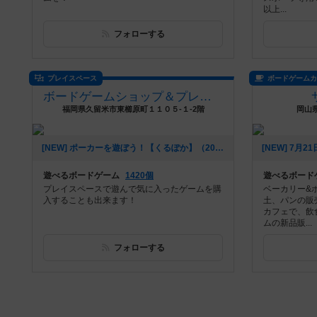
以上...
フォローする
プレイスペース
ボードゲーム
ボードゲームショップ＆プレイスペース さいふる[xi-full]
福岡県久留米市東櫛原町１１０５-１-2階
岡山県
[NEW] ポーカーを遊ぼう！【くるぽか】（2024年09月01日 12時59分）
遊べるボードゲーム
1420個
遊べるボード
プレイスペースで遊んで気に入ったゲームを購
ベーカリー&
入することも出来ます！
土、パンの販
カフェで、飲
ムの新品販...
フォローする