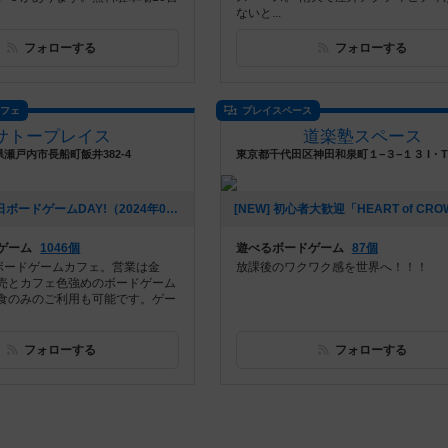
ないと...
フォローする
フォローする
カフェ
プレイスペース
サトープレイス
道楽塾スペース
瀬戸内市長船町飯井382-4
[NEW] 7月21日ボードゲームDAY!（2024年07月02日 02時34分）
ゲーム
1046個
遊べるボードゲーム
87個
ボードゲームカフェ。営業は金
放課後のワクワク感を世界へ！！！
売とカフェ色強めのボードゲーム
食のみのご利用も可能です。ゲー
フォローする
フォローする