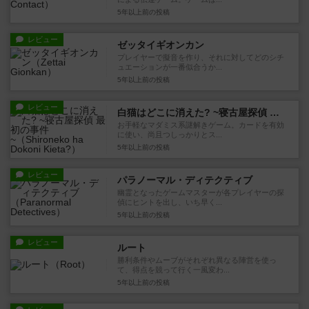
5年以上前
の投稿
レビュー
ゼッタイギオンカン
プレイヤーで擬音を作り、それに対してどのシチ
ュエーションが一番似合うか...
5年以上前
の投稿
レビュー
白猫はどこに消えた? ~寝古屋探偵 最初の事件~
お手軽なマダミス系謎解きゲーム。カードを有効
に使い、尚且つしっかりとス...
5年以上前
の投稿
レビュー
パラノーマル・ディテクティブ
幽霊となったゲームマスターが各プレイヤーの探
偵にヒントを出し、いち早く...
5年以上前
の投稿
レビュー
ルート
勝利条件やムーブがそれぞれ異なる陣営を使っ
て、得点を競って行く一風変わ...
5年以上前
の投稿