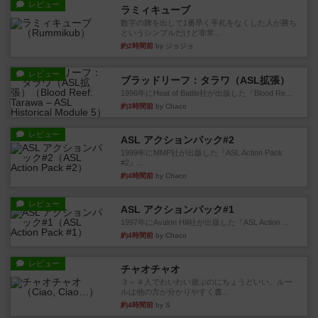
レビュー
ラミィキューブ
数字の牌を出して1番早く手札をなくした人が勝ち
というシンプルだけど非常...
約2時間前
by ジョジョ
レビュー
ブラッドリーフ：タラワ（ASL拡張）
1996年にHeat of Battle社が出版した『Blood Re...
約3時間前
by Chaco
レビュー
ASL アクションパック#2
1999年にMMP社が出版した『ASL Action Pack
#2』...
約4時間前
by Chaco
レビュー
ASL アクションパック#1
1997年にAvalon Hill社が出版した『ASL Action ...
約4時間前
by Chaco
レビュー
チャオチャオ
３～４人でわいわい遊ぶのにちょうどいい。ルー
ルは他の方が分かりやすく書...
約4時間前
by S