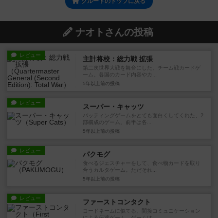
クルードのトップに戻る
ナオトさんの投稿
レビュー
主計将校：総力戦 拡張
第二次世界大戦を舞台にした、チーム戦カードゲ
ーム。各国のカード内容やカ...
5年以上前
の投稿
レビュー
スーパー・キャッツ
バッティングゲームをとても面白くしてくれた、2
部構成のゲーム。前半は各...
5年以上前
の投稿
レビュー
パクモグ
食べるジェスチャーをして、食べ物カードを取り
合うカルタゲーム。ただそれ...
5年以上前
の投稿
レビュー
ファーストコンタクト
コードネームに似てる、間接コミュニケーション
による伝達ゲーム。ゲームは...