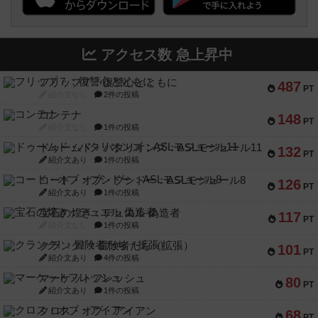
アクセス数 急上昇中
フリップ７：復讐心とともに
487
PT
紹介文なし
2件の投稿
コンテナ
148
PT
紹介文なし
1件の投稿
ドゥームド・バタリオンズ：ASLモジュール11
132
PT
紹介文あり
1件の投稿
コード・オブ・ブシドー：ASLモジュール8
126
PT
紹介文あり
1件の投稿
宝石の煌き：デュエル 偽造者
117
PT
紹介文なし
1件の投稿
クランク! ：冒険者たち（拡張）
101
PT
紹介文あり
4件の投稿
マーケットフレッシュ
80
PT
紹介文あり
1件の投稿
クロス・オブ・アイアン
68
PT