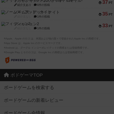
トリックギア - ペルソナ5 ザ・ロイヤル-
37
PT
紹介文あり
6件の投稿
ノームズ・アット・ナイト
35
PT
紹介文なし
1件の投稿
フィッシェン2
33
PT
紹介文なし
1件の投稿
※Apple、Apple のロゴ は、米国および他の国々で登録されたApple Inc.の商標です。
※App Store は、Apple Inc.のサービスマークです。
※Android は、グーグル インコーポレイテッドの商標または登録商標です。
※Google Play とそのロゴは、Google Inc.の商標または登録商標です。
ボドゲーマTOP
ボードゲームを検索する
ボードゲームの新着レビュー
ボードゲーム会情報