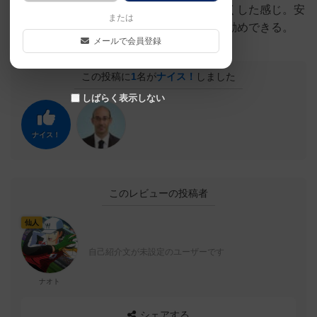
件も変更することによって、よりやりやすくした感じ。安
または
定の面白さを誇るゲームなので、万人にお勧めできる。
メールで会員登録
この投稿に
1
名が
ナイス！
しました
しばらく表示しない
ナイス！
このレビューの投稿者
仙人
自己紹介文が未設定のユーザーです
ナオト
シェアする