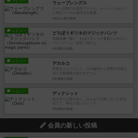
レビュー
ウェーブレングス
チーム対戦のお題当てゲーム。ルーレットみたい
に得点リールの場所を出題者...
5年以上前
の投稿
レビュー
どろぼうギツネのマジックパンツ
黒髭危機一髪に、おばけキャッチ要素を入れたパ
ーティゲーム。頭全く使わな...
6年弱前
の投稿
レビュー
デカルコ
写真をトレースして、その輪郭から実際の写真を
当てる新感覚お絵かきゲーム...
6年弱前
の投稿
レビュー
ディクシット
絵を見てお題を出し、みんなでお題に沿った絵を
当てて、得点を競っていくゲ...
6年弱前
の投稿
会員の新しい投稿