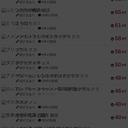
紹介文あり
3件の投稿
ふたつの街の物語
65
PT
紹介文あり
18件の投稿
とうほうの！
61
PT
紹介文なし
1件の投稿
メメントオンラインタクティクス
58
PT
紹介文あり
4件の投稿
ブリックス
56
PT
紹介文あり
4件の投稿
ダグエイトチェス
50
PT
紹介文あり
11件の投稿
アズール：シントラのステンドグラス
48
PT
紹介文あり
18件の投稿
ロシアン・キャンペーン：第5版デラックス
46
PT
紹介文あり
0件の投稿
マスクメン
40
PT
紹介文あり
16件の投稿
世界の七不思議：都市
40
PT
紹介文あり
3件の投稿