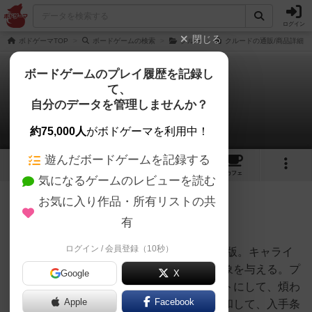
ログイン
閉じる
ボドゲーマTOP
ボードゲームの検索
クルー
クルードの通販/商品詳細
ボードゲームのプレイ履歴を記録し
て、
クルード
自分のデータを管理しませんか？
ナオトさんのレビュー
約75,000人
がボドゲーマを利用中！
遊んだボードゲームを記録する
8
13
123
トップ
画像
動画
レビュー
カフェ
気になるゲームのレビューを読む
お気に入り作品・所有リストの共
513名
1名
0
6年弱前
有
ログイン / 会員登録（10秒）
歴史あるクルードの、EAから出された最新版。キャライ
ラストや設定が少し変わって、現代的な印象を与える。プ
Google
X
レイ面では、部屋間の移動を極力コンパクトにして、煩わ
Apple
Facebook
しさを軽減。更にヒントカードの効果を緩和して、入手条