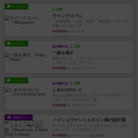
レビュー
充実
ウイングスパン
（全体評価）☆10/6（普通）（難易度）☆4/5（世
界観・見た目）☆5...
約4時間前
by ハシオキ
レビュー
画像付き
充実
一線を画す
簡単に言うと、トリックテイキングでモダンアー
トを行う、と言ったゲーム。...
約5時間前
by タカミネコウヘイ
レビュー
画像付き
充実
しあわせのいと
舞台は全寮制の女子高。プレイヤーは探偵サイド
と犯人サイドに分かれて、探...
約6時間前
by タカミネコウヘイ
戦略やコツ
ノイシュヴァンシュタイン城の設計図
どうにも上手くあれもこれも満たせるようには置
けないので、入口の除去と入...
約7時間前
by オグランド（Oguland）