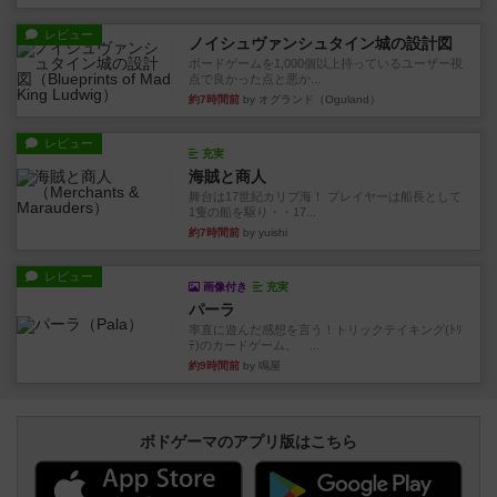
レビュー
ノイシュヴァンシュタイン城の設計図
ボードゲームを1,000個以上持っているユーザー視
点で良かった点と悪か...
約7時間前
by オグランド（Oguland）
レビュー
充実
海賊と商人
舞台は17世紀カリブ海！ プレイヤーは船長として
1隻の船を駆り・・17...
約7時間前
by yuishi
レビュー
画像付き
充実
パーラ
率直に遊んだ感想を言う！トリックテイキング(ﾄﾘ
ﾃ)のカードゲーム。 ...
約9時間前
by 鳴屋
ボドゲーマのアプリ版はこちら