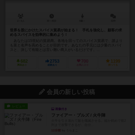
2～5人
30～45分
8歳～
52件
世界を股にかけたスパイス貿易が始まる！ 手札を強化し、顧客の求
めるスパイスを効率的に集めよう！
あなたは15世紀の貿易商。各地を回ってのスパイス貿易で、誰より
も富と名声を高めることが目的です。あなたの手元には少量のスパイ
スと、決して有能とは言い難い商人がいるだけです。...
682
2753
700
1199
興味あり
経験あり
お気に入り
持ってる
会員の新しい投稿
レビュー
画像付き
ファイアー・ブルズ / 火牛陣
火牛を引き連れて敵を殲滅させる。縦か斜めで前2
列まで攻撃できるが、自分...
12分前
by うらまこ