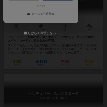
Century: Eastern Wonders
または
メールで会員登録
2～4人
30～45分
8歳～
17件
しばらく表示しない
センチュリー三部作の第二弾。エキゾチックなインドネシアが舞台。
スパイスロードとも組み合わせ可能。
スパイス商人となって船で移動して島々に交易所を建ててスパイスを
取引、もしくは収穫し、港で勝利点を稼いでいくボードゲーム。いず
れか１人が勝利点タイルを４枚獲得したら、ゲーム終了...
281
1014
161
695
興味あり
経験あり
お気に入り
持ってる
センチュリー：スパイスロード
Century: Spice Road