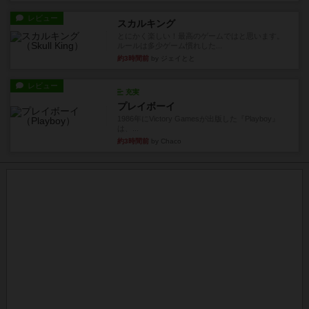
レビュー
スカルキング
とにかく楽しい！最高のゲームではと思います。
ルールは多少ゲーム慣れした...
約3時間前
by ジェイとと
レビュー
充実
プレイボーイ
1986年にVictory Gamesが出版した『Playboy』
は、...
約3時間前
by Chaco