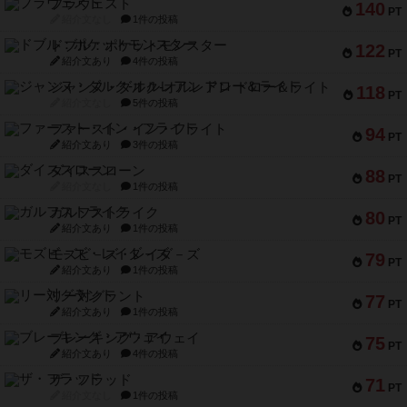
ブラヴェスト
140
PT
紹介文なし
1件の投稿
ドブル：ポケットモンスター
122
PT
紹介文あり
4件の投稿
ジャンヌ・ダルク-オルレアン ドロー＆ライト
118
PT
紹介文なし
5件の投稿
ファースト・イン・フライト
94
PT
紹介文あり
3件の投稿
ダイススローン
88
PT
紹介文なし
1件の投稿
ガルフストライク
80
PT
紹介文あり
1件の投稿
モズビ－ズ・レイダ－ズ
79
PT
紹介文あり
1件の投稿
リー対グラント
77
PT
紹介文あり
1件の投稿
ブレーキング・アウェイ
75
PT
紹介文あり
4件の投稿
ザ・フラッド
71
PT
紹介文なし
1件の投稿