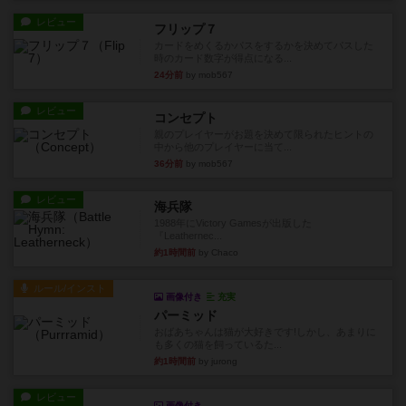
レビュー
フリップ７
カードをめくるかパスをするかを決めてパスした
時のカード数字が得点になる...
24分前
by mob567
レビュー
コンセプト
親のプレイヤーがお題を決めて限られたヒントの
中から他のプレイヤーに当て...
36分前
by mob567
レビュー
海兵隊
1988年にVictory Gamesが出版した
『Leathernec...
約1時間前
by Chaco
ルール/インスト
画像付き
充実
パーミッド
おばあちゃんは猫が大好きです!しかし、あまりに
も多くの猫を飼っているた...
約1時間前
by jurong
レビュー
画像付き