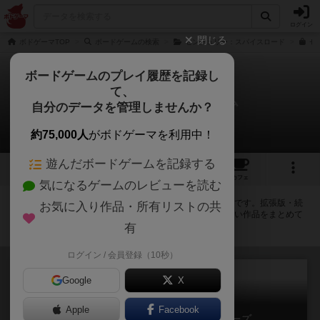
ログイン
閉じる
ボドゲーマTOP
ボードゲームの検索
センチュリー：スパイスロード
セ
ボードゲームのプレイ履歴を記録し
て、
センチュリー：ゴーレム
自分のデータを管理しませんか？
拡張/関連作品 2件
約75,000人
がボドゲーマを利用中！
遊んだボードゲームを記録する
12
1
18
92
トップ
画像
動画
レビュー
カフェ
気になるゲームのレビューを読む
センチュリー：ゴーレムに紐付いているボードゲーム一覧です。拡張版・続
お気に入り作品・所有リストの共
編・リメイク版などの同じシリーズを中心に、関連性の強い作品をまとめて
います。
有
ログイン / 会員登録（10秒）
Google
X
Apple
Facebook
センチュリー：イースタンワンダーズ