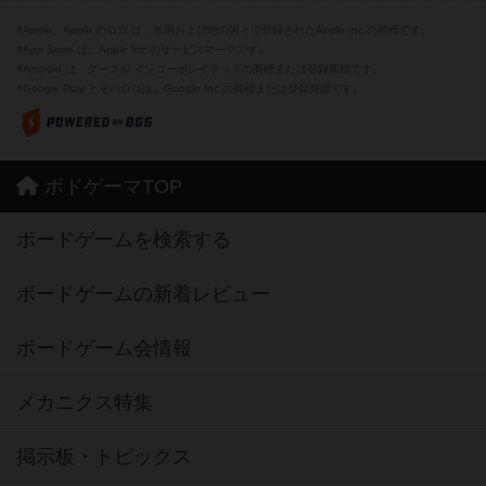
※Apple、Apple のロゴ は、米国および他の国々で登録されたApple Inc.の商標です。
※App Store は、Apple Inc.のサービスマークです。
※Android は、グーグル インコーポレイテッドの商標または登録商標です。
※Google Play とそのロゴは、Google Inc.の商標または登録商標です。
ボドゲーマTOP
ボードゲームを検索する
ボードゲームの新着レビュー
ボードゲーム会情報
メカニクス特集
掲示板・トピックス