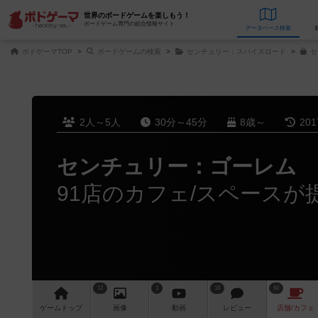
世界のボードゲームを楽しもう！
ボードゲーム専門の総合情報サイト
データベース
検
ボドゲーマTOP
ボードゲームの検索
センチュリー：スパイスロード
セ
2人～5人
30分～45分
8歳～
20
センチュリー：ゴーレム
91店のカフェ/スペースが
12
1
18
92
ゲーム
トップ
画像
動画
レビュー
店舗/
カフェ