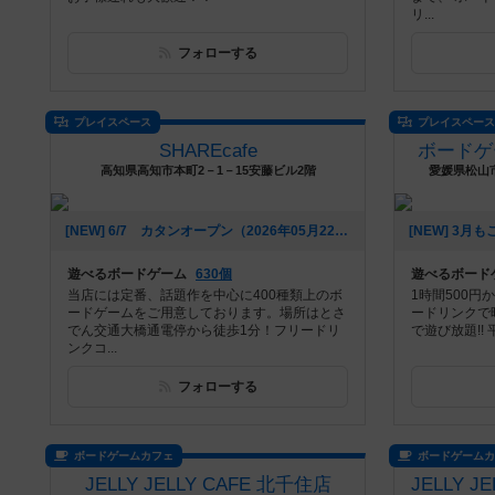
リ...
フォローする
プレイスペース
プレイスペー
SHAREcafe
ボードゲ
高知県高知市本町2－1－15安藤ビル2階
愛媛県松山市
[NEW] 6/7 カタンオープン（2026年05月22日 08時24分）
遊べるボードゲーム
630個
遊べるボード
当店には定番、話題作を中心に400種類上のボ
1時間500円
ードゲームをご用意しております。場所はとさ
ードリンクで
でん交通大橋通電停から徒歩1分！フリードリ
で遊び放題!!
ンクコ...
フォローする
ボードゲームカフェ
ボードゲーム
JELLY JELLY CAFE 北千住店