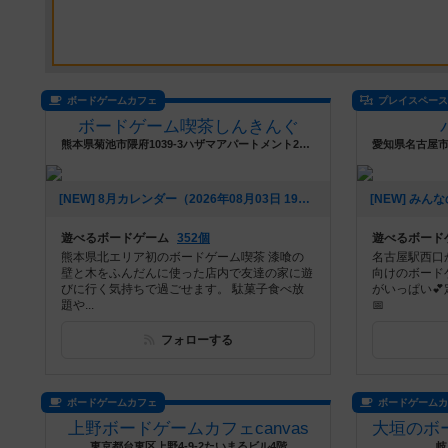
ボードゲームカフェ
プレイスペー
ボードゲーム喫茶しんきんぐ
熊本県菊池市隈府1039-3ハザマアパートメント2号室
[NEW] 8月カレンダー（2026年08月03日 19時06分）
遊べるボードゲーム
352個
遊べるボード
熊本県北エリア初のボードゲーム喫茶 漆喰の
名古屋駅西口
壁と木をふんだんに使った店内で友達の家に遊
向けのボード
びに行く気持ちで過ごせます。 駄菓子食べ放
がいっぱい
題や...
📅
フォローする
ボードゲームカフェ
ボードゲーム
上野ボードゲームカフェcanvas
東京都台東区上野4-9-2たいまるビル4階
岐