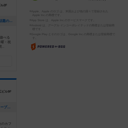
ル2F
※Apple、Apple のロゴ は、米国および他の国々で登録された
Apple Inc.の商標です。
※App Store は、Apple Inc.のサービスマークです。
[NEW] 🎲 「ボードゲームくまもと」で話題のゲームにチャレンジ！ 🚀✨（2024年12月16日 12時53分）
※Android は、グーグル インコーポレイテッドの商標または登録商
標です。
※Google Play とそのロゴは、Google Inc.の商標または登録商標で
遊べる
す。
日曜・祝
..
広ビル9F
[NEW] 苫小牧 第20回 アナログゲームオープン会 参加メンバー募集中！（2024年09月05日 23時49分）
食のカフ