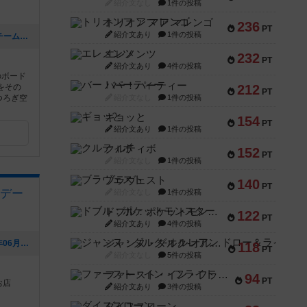
紹介文なし
1件の投稿
トリオンフ ア マレンゴ
236
PT
紹介文あり
1件の投稿
[NEW] ぼどわんぐらんぷりで行った「チーム戦宝石の煌めき」のルールについて（2026年07月11日 16時35分）
エレメンツ
232
PT
紹介文あり
4件の投稿
のボード
バー！パーティー
をその
212
PT
つろぎ空
紹介文なし
1件の投稿
ギョッと
154
PT
紹介文あり
1件の投稿
クルティボ
152
PT
紹介文なし
1件の投稿
ブラヴェスト
140
PT
デー
紹介文なし
1件の投稿
ドブル：ポケットモンスター
122
PT
紹介文あり
4件の投稿
ジャンヌ・ダルク-オルレアン ドロー＆ライト
[NEW] 6月の営業日になります（2026年06月05日 15時03分）
118
PT
紹介文なし
5件の投稿
ファースト・イン・フライト
94
PT
お店
紹介文あり
3件の投稿
ダイススローン