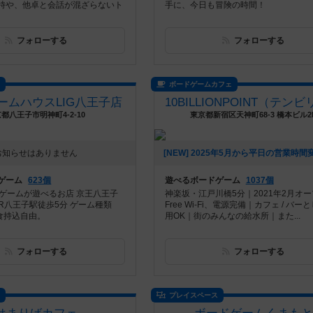
時や、他卓と会話が混ざらないト
手に、今日も冒険の時間！
フォローする
フォローする
ス
ボードゲームカフェ
ームハウスLIG八王子店
都八王子市明神町4-2-10
東京都新宿区天神町68-3 橋本ビル2
お知らせはありません
ゲーム
623個
遊べるボードゲーム
1037個
ドゲームが遊べるお店 京王八王子
神楽坂・江戸川橋5分｜2021年2月オ
R八王子駅徒歩5分 ゲーム種類
Free Wi-Fi、電源完備｜カフェ / バー
飲食持込自由。
用OK｜街のみんなの給水所｜また...
フォローする
フォローする
ス
プレイスペース