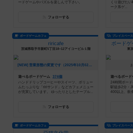
ードゲームやパズルを楽しんで下さい。
くり遊びたい
ーク系ゲ...
フォローする
ボードゲームカフェ
プレイスペー
riricafe
ボードゲ
茨城県取手市新町5丁目18−12アイコービル１階
東京
[NEW] 営業形態の変更です（2025年10月02日 12時44分）
遊べるボードゲーム
374個
遊べるボード
ハンドドリップコーヒーやスイーツ、ボリュー
24時間ボー
ムたっぷりな「ririサンド」などカフェメニュー
駅徒歩2分・J
が充実しています。 ゆったりとしたテーブル...
400以上、
フォローする
ボードゲームカフェ
プレイスペー