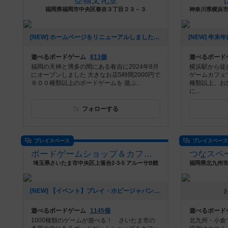
亞猫文化堂
福岡県福岡市中央区春吉３丁目２３－３
[NEW] ホームページをリニューアルしました！（2025年04月01日 15時56分）
遊べるボードゲーム
813個
遊べるボード
福岡の天神と博多の間にある春吉に2024年8月
横浜駅から徒
にオープンしました 大きなお店5時間2000円で
ゲームカフェ
８００種類以上のボードゲームを 遊ぶ...
種類以上、お
に...
フォローする
プレイスペース
プレイスペー
ボードゲームショップ＆カフェ クエスチョン
埼玉県さいたま市中央区上落合2-3-5 アルーサB館
[NEW] 【イベント】プレイ・ホビージャパン！ 『ドミニオン』キャンペーン開催！（11/4 追記アリ）（2024年10月24日 21時41分）
遊べるボードゲーム
1145個
遊べるボード
1000種類のゲームが遊べる！ さいたま市の
北九州・小倉