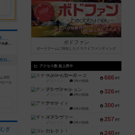
ボードゲームプレイカフェ木更津
ボドファン
千葉県木更津市東中央2-10-19 ゆみーる東中央参番館 3階
ボードゲームに特化したクラウドファンディング
[NEW] 2026年8月の営業日（2026年07月31日 19時06分）
アクセス数 急上昇中
スチームローラーズ
686
300
PT
紹介文なし
2件の投稿
やルール
～
テンプテーション
326
PT
紹介文なし
2件の投稿
アマナイト
300
PT
紹介文なし
1件の投稿
ギャンブラー
257
PT
紹介文なし
2件の投稿
むぎ
コレクト！
240
PT