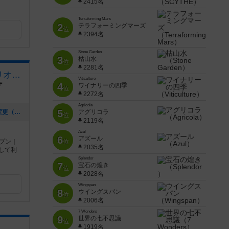
2415名
Terraforming Mars
2
テラフォーミングマーズ
位
2394名
Stone Garden
3
枯山水
位
2281名
10BILLIONPOINT（テンビリオンポイント）
Viticulture
F
4
ワイナリーの四季
位
2272名
Agricola
5
[NEW] 2025年5月から平日の営業時間変更（19時からになります）（2025年06月20日 16時25分）
アグリコラ
位
2119名
Azul
6
アズール
ープン｜
位
2035名
として利
Splendor
7
宝石の煌き
位
2028名
Wingspan
8
ウイングスパン
位
2006名
7 Wonders
9
世界の七不思議
位
1919名