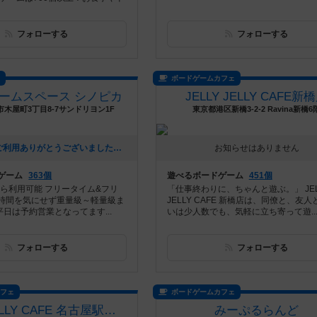
フォローする
フォローする
ス
ボードゲームカフェ
ームスペース シノピカ
JELLY JELLY CAFE新
木屋町3丁目8-7サンドリヨン1F
東京都港区新橋3-2-2 Ravina新橋6
[NEW] 3月もご利用ありがとうございました（2026年03月30日 15時38分）
お知らせはありません
ゲーム
363個
遊べるボードゲーム
451個
から利用可能 フリータイム&フリ
「仕事終わりに、ちゃんと遊ぶ。」 JEL
時間を気にせず重量級～軽量級ま
JELLY CAFE 新橋店は、同僚と、友
 平日は予約営業となってます...
いは少人数でも、気軽に立ち寄って遊..
フォローする
フォローする
カフェ
ボードゲームカフェ
JELLY JELLY CAFE 名古屋駅西口店
みーぷるらんど