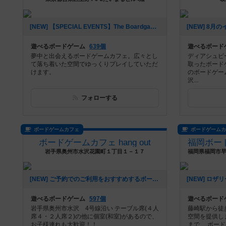
[NEW] 【SPECIAL EVENTS】The Boardgame Partyレポート｜canvas Girl's Day｜2026/7/24（2026年07月25日 22時12分）
遊べるボードゲーム
639個
遊べるボード
夢中と出会えるボードゲームカフェ。広々とし
ディアシュピ
て落ち着いた空間でゆっくりプレイしていただ
取ったボード
けます。
のボードゲー
沢...
フォローする
ボードゲームカフェ
ボードゲーム
ボードゲームカフェ hang out
岩手県奥州市水沢花園町１丁目１－１７
[NEW] ご予約でのご利用をおすすめするボードゲーム（2026年07月04日 11時59分）
遊べるボードゲーム
597個
遊べるボード
岩手県奥州市水沢 4号線沿い テーブル席(４人
藤崎駅から徒
席４・２人席２)の他に個室(和室)があるので、
空間を提供し
お子様連れも大歓迎！！
まで、 ボー