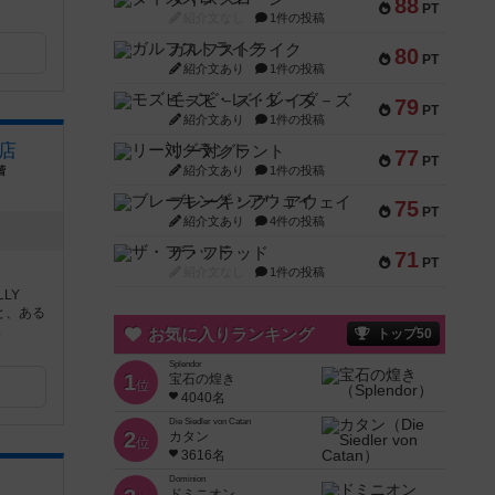
88
PT
紹介文なし
1件の投稿
ガルフストライク
80
PT
紹介文あり
1件の投稿
モズビ－ズ・レイダ－ズ
79
PT
紹介文あり
1件の投稿
橋店
リー対グラント
77
PT
階
紹介文あり
1件の投稿
ブレーキング・アウェイ
75
PT
紹介文あり
4件の投稿
ザ・フラッド
71
PT
紹介文なし
1件の投稿
LY
人と、ある
.
お気に入りランキング
トップ50
Splendor
1
宝石の煌き
位
4040名
Die Siedler von Catan
2
カタン
位
3616名
Dominion
ドミニオン