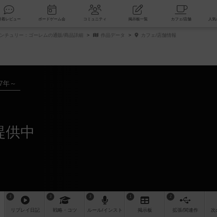
索
新着レビュー
ボードゲーム会
コミュニティ
掲示板一覧
ンチュリー：ゴーレムの通販/商品詳細
作品データ
カフェ/店舗情報
17年～
提供中
3
3
3
1
2
リプレイ
日記
戦略
・コツ
ルール
/インスト
掲示板
拡張/関連
作
次