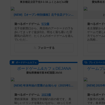
東京都足立区千住3-1-16 ふくとみビル2階
愛知県名古
[NEW] 【オープン特別価格】北千住店グランドオープンとキャンペーンのご案内（2026年01月09日 14時39分）
遊べるボードゲーム
572個
遊べるボード
北千住駅西口から、商店街のアーケードの下を
名古屋駅から
歩いてまっすぐ徒歩5分。明るく落ち着いた雰
ゲームで楽し
囲気の店内で、たくさんのボードゲームを遊ん
方でもゲーム
でいただ...
お気軽...
フォローする
ボードゲームカフェ
プレイスペー
ボードゲーム&カフェDEJANA
愛知県豊橋市富本町国隠 20の5
[NEW] 年末年始の営業のお知らせ（2025年12月06日 14時31分）
遊べるボードゲーム
1023個
遊べるボード
豊鉄渥美線 愛知大学前駅の目の前です。 美
大阪市のお隣
味しいドリンクを味わいながら、 ゆっくりボ
です。各卓別