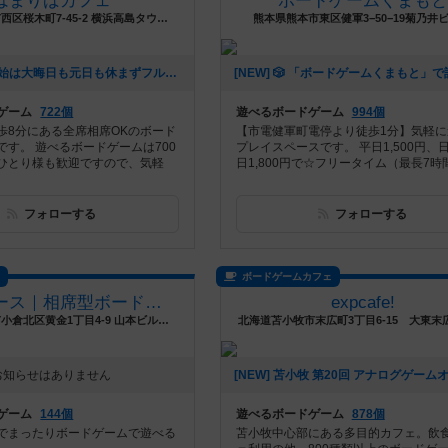
はまりばカフェ
ボードゲームくまもと
神奈川県横浜市西区桜木町7-45-2 横浜高島タウンハイツ2階
熊本県熊本市東区健軍3−50−19菊乃井ビ
[NEW] 年末年始は大晦日も元日も休まずフル営業（2024年12月29日 20時19分）
ゲーム
722個
遊べるボードゲーム
994個
歩8分にある全席相席OKのボード
【市電健軍町電停より徒歩1分】気軽に
です。 遊べるボードゲームは700
プレイスペースです。 平日1,500円、
ひとり様も歓迎ですので、気軽
日1,800円で☆フリータイム（最長7時間.
フォローする
フォローする
ス
ボードゲームカフェ
つなスペース｜相席型ボードゲームカフェ＆スペース『TSUNA』
expcafe!
福岡県北九州市小倉北区黄金1丁目4-9 山本ビルフローイン黄金 202号室
北海道苫小牧市末広町3丁目6-15 大東末
お知らせはありません
ゲーム
144個
遊べるボードゲーム
878個
でまったりボードゲームで遊べる
苫小牧中心部にある多目的カフェ。飲