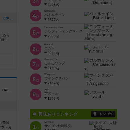
3
位
2528名
Battle Line
4
バトルライン
位
[NEW] 今年もありがとうございました。（2025年12月30日 23時47分）
2377名
Terraforming Mars
5
テラフォーミングマーズ
位
ーぷるら
2370名
間同士、
6 nimmt!
6
ニムト
位
2201名
Carcassonne
7
カルカソンヌ
位
2190名
Wingspan
8
ウイングスパン
位
2149名
熊本県熊本市中央区大江６丁目２９－２８ Owl大江１０２
Azul
9
アズール
位
1903名
興味ありランキング
トップ50
500
SCYTHE
1
サイズ -大鎌戦役-
ソフト片
位