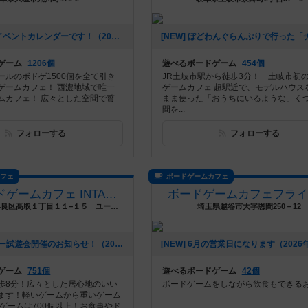
[NEW] 8月のイベントカレンダーです！（2026年07月22日 01時06分）
ゲーム
1206個
遊べるボードゲーム
454個
ールのボドゲ1500個を全て引き
JR土岐市駅から徒歩3分！ 土岐市初
ゲームカフェ！ 西濃地域で唯一
ゲームカフェ 超駅近で、モデルハウス
ムカフェ！ 広々とした空間で贅
まま使った「おうちにいるような」く
間を...
フォローする
フォローする
カフェ
ボードゲームカフェ
福岡ボードゲームカフェ INTALES Cafe
ボードゲームカフェフライ
福岡県福岡市早良区高取１丁目１１−１５ ユーテラス高取
埼玉県越谷市大字恩間250－12
[NEW] ロザリー試遊会開催のお知らせ！（2026年06月23日 05時02分）
ゲーム
751個
遊べるボードゲーム
42個
歩8分！広々とした居心地のいい
ボードゲームをしながら飲食もできる
ます！軽いゲームから重いゲーム
ドゲームは700個以上！お食事やド