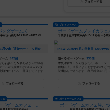
フォローする
ス
プレイスペース
パンダゲームズ
愛知県名古屋市中村区竹橋町5-13 THE WHITE OISE 204
[NEW] みんなの思い出「足跡カード」を紹介（2026年08月01日 18時17分）
ゲーム
342個
遊べるボードゲーム
330個
から徒歩５分🐾初心者から中級者
木更津駅東口から徒歩2分。ボードゲーム
ゲームが充実🐼✨かわいいパンダ
種類以上、店長によるおすすめの紹介
定期的にイベント開催しています
説明ありで遊べます。利用料金400円
フォローする
フォローする
カフェ
ボードゲームカフェ
大垣のボードゲームカフェ 黒やぎさん
ボードゲームカフェ時、つ
阜県大垣市荒川町470-2
岐阜県土岐市泉郷町2丁目57－9