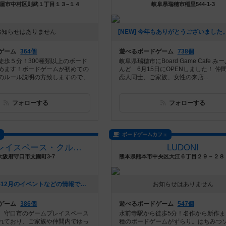
屋市中村区則武１丁目１３−１４
岐阜県瑞穂市稲里544-1-3
お知らせはありません
ゲーム
364個
遊べるボードゲーム
738個
徒歩５分！300種類以上のボード
岐阜県瑞穂市にBoard Game Cafe み
めます！ボードゲームが初めての
んど 6月15日にOPENしました！ 仲
のルール説明の方致しますので、
恋人同士、ご家族、女性の来店...
フォローする
フォローする
ス
ボードゲームカフェ
ゲームプレイスペース・クルラコーン
LUDONI
大阪府守口市文園町3-7
[NEW] 2025年12月のイベントなどの情報です！（2025年12月03日 20時24分）
お知らせはありません
ゲーム
386個
遊べるボードゲーム
547個
。守口市のゲームプレイスペース
水前寺駅から徒歩5分！名作から新作まで
れており、ご家族や仲間内でゆっ
種のボードゲームがずらり。はちみつ