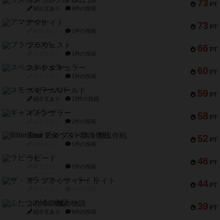
73
PT
紹介文あり
9件の投稿
アマナイト
73
PT
紹介文なし
1件の投稿
ブラヴェスト
66
PT
紹介文なし
1件の投稿
スペクタキュラー
60
PT
紹介文なし
1件の投稿
スモールワールド
59
PT
紹介文あり
13件の投稿
ギャンブラー
58
PT
紹介文なし
2件の投稿
Bitter End ブタペスト救出作戦
52
PT
紹介文なし
1件の投稿
ラピード
46
PT
紹介文なし
1件の投稿
ザ・フラッフィー・ライト
44
PT
紹介文なし
0件の投稿
ふたつの城の物語
39
PT
紹介文あり
6件の投稿