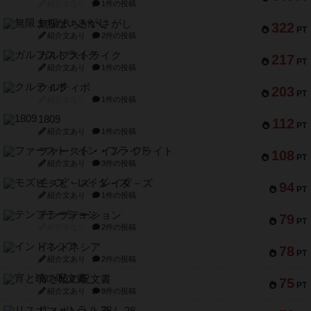
紹介文なし
1件の投稿
無限まちがいさがし
322
PT
紹介文あり
2件の投稿
ガルフストライク
217
PT
紹介文あり
1件の投稿
クルティボ
203
PT
紹介文なし
1件の投稿
1809
112
PT
紹介文あり
1件の投稿
ファースト・イン・フライト
108
PT
紹介文あり
3件の投稿
モズビ－ズ・レイダ－ズ
94
PT
紹介文あり
1件の投稿
テンプテーション
79
PT
紹介文なし
2件の投稿
インドネシア
78
PT
紹介文あり
2件の投稿
宵と暁の呪文書
75
PT
紹介文あり
8件の投稿
リスボン・トラム 28