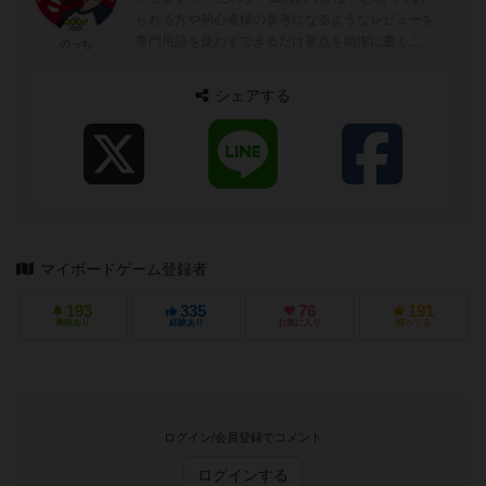
られる方や初心者様の参考になるようなレビューを
専門用語を使わずできるだけ要点を簡潔に書くこと
のっち
を目指しています☆ 「のっ...
シェアする
マイボードゲーム登録者
193
335
76
191
興味あり
経験あり
お気に入り
持ってる
ログイン/会員登録でコメント
ログインする