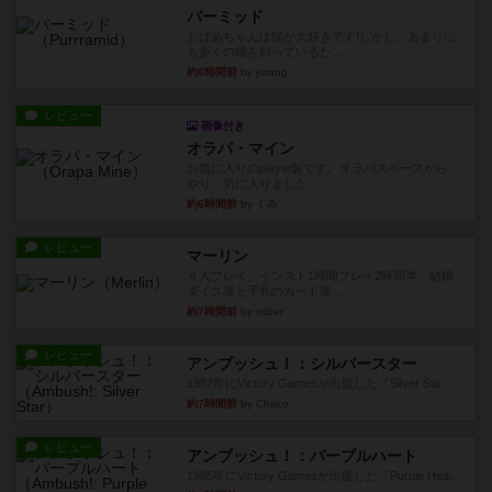
パーミッド
おばあちゃんは猫が大好きです!しかし、あまりに
も多くの猫を飼っているた...
約6時間前
by jurong
レビュー
画像付き
オラパ・マイン
お気に入りのplayte製です。オラパスペースから
やり、気に入りました...
約6時間前
by くみ
レビュー
マーリン
４人プレイ。インスト1時間プレイ2時間半。結構
ダイス運と手札のカード運...
約7時間前
by oliber
レビュー
アンブッシュ！：シルバースター
1987年にVictory Gamesが出版した『Silver Sta...
約7時間前
by Chaco
レビュー
アンブッシュ！：パープルハート
1985年にVictory Gamesが出版した『Purple Hea...