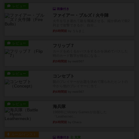
レビュー
画像付き
ファイアー・ブルズ / 火牛陣
火牛を引き連れて敵を殲滅させる。縦か斜めで前2
列まで攻撃できるが、自分...
約5時間前
by うらまこ
レビュー
フリップ７
カードをめくるかパスをするかを決めてパスした
時のカード数字が得点になる...
約5時間前
by mob567
レビュー
コンセプト
親のプレイヤーがお題を決めて限られたヒントの
中から他のプレイヤーに当て...
約6時間前
by mob567
レビュー
海兵隊
1988年にVictory Gamesが出版した
『Leathernec...
約6時間前
by Chaco
ルール/インスト
画像付き
充実