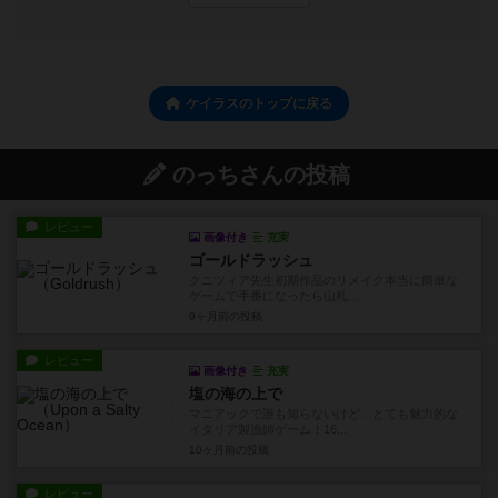
ケイラスのトップに戻る
のっちさんの投稿
レビュー
画像付き
充実
ゴールドラッシュ
クニツィア先生初期作品のリメイク本当に簡単な
ゲームで手番になったら山札...
9ヶ月前
の投稿
レビュー
画像付き
充実
塩の海の上で
マニアックで誰も知らないけど、とても魅力的な
イタリア製漁師ゲーム！16...
10ヶ月前
の投稿
レビュー