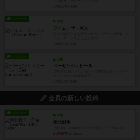
ルの部族リーダーとなって勢...
1年以上前
の投稿
レビュー
充実
アイム・ザ・ボス
交渉と駆け引きを競うパーティゲームの傑作「ア
イム・ザ・ボス」はビジネス...
1年以上前
の投稿
レビュー
充実
ベーゼンシュピール
1961年に発売された激レトロ株式投資ゲームベー
ゼンシュピールは株式市...
1年以上前
の投稿
会員の新しい投稿
レビュー
充実
南北戦争
1983年にVictory Gamesが出版した『The Civil ...
約3時間前
by Chaco