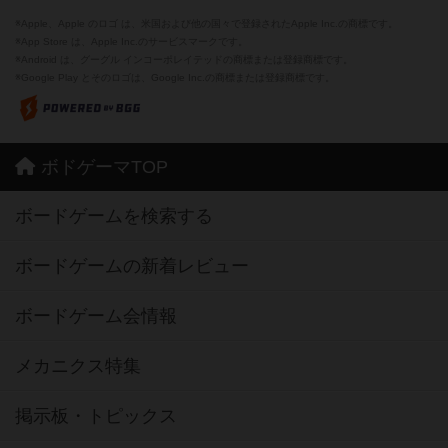
※Apple、Apple のロゴ は、米国および他の国々で登録されたApple Inc.の商標です。
※App Store は、Apple Inc.のサービスマークです。
※Android は、グーグル インコーポレイテッドの商標または登録商標です。
※Google Play とそのロゴは、Google Inc.の商標または登録商標です。
ボドゲーマTOP
ボードゲームを検索する
ボードゲームの新着レビュー
ボードゲーム会情報
メカニクス特集
掲示板・トピックス