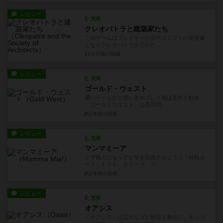
レビュー
充実
クレオパトラと建築家たち
このゲームはプレイヤーが古代エジプトの建築家
となりクレオパトラ女王のた...
12ヶ月前
の投稿
レビュー
充実
ゴールド・ウェスト
重いゲームかと思いきやプレイ感は意外と軽め
「ゴールドウエスト」は西部開...
約1年前
の投稿
レビュー
充実
マンマミーア
ピザ職人になってピザを完成させよう！「材料カ
ード」トマト、オリーブ、ペ...
約1年前
の投稿
レビュー
充実
オアシス
「オアシス」は広大なゴビ砂漠を舞台に、モンゴ