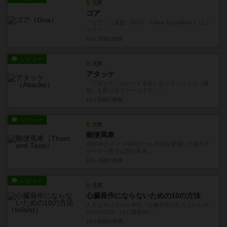
充実
ゴア
「ゴア」（原題・GOA：A New Expedition ）はリ
ュディ...
12ヶ月前
の投稿
レビュー
充実
アタッケ
「アタッケ」はカードを出し合ってトリック（勝
負）を取り合うゲームです。...
12ヶ月前
の投稿
レビュー
充実
郵便馬車
2006年のドイツ年間ゲーム大賞を受賞した名作で
ゲーマー間では割と有名...
12ヶ月前
の投稿
レビュー
充実
心臓発作にならないための10の方法
人生はサバイバル本作「心臓発作にならないため
の10の方法」は心臓発作に...
12ヶ月前
の投稿