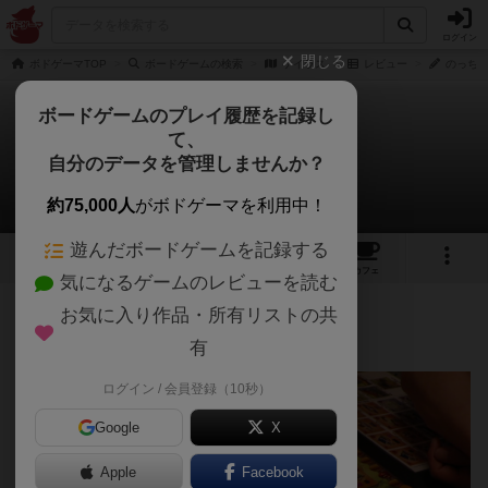
ログイン
閉じる
ボドゲーマTOP
ボードゲームの検索
ケイラス
レビュー
のっちさ
ボードゲームのプレイ履歴を記録し
て、
ケイラス
自分のデータを管理しませんか？
のっちさんのレビュー
約75,000人
がボドゲーマを利用中！
遊んだボードゲームを記録する
16
2
7
19
トップ
画像
動画
レビュー
カフェ
気になるゲームのレビューを読む
お気に入り作品・所有リストの共
210名
3名
0
12ヶ月前
有
レーティングが非公開に設定されたユーザー
ログイン / 会員登録（10秒）
Google
X
Apple
Facebook