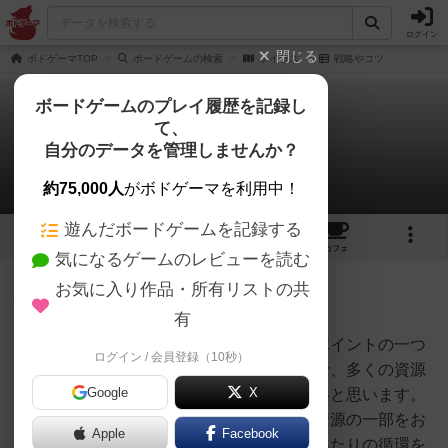
ログイン
閉じる
ボドゲーマTOP
ボードゲームの検索
ケイラス
戦略やコツ
ボードゲームのプレイ履歴を記録し
て、
ケイラス
自分のデータを管理しませんか？
1件の戦略やコツ
約75,000人
がボドゲーマを利用中！
遊んだボードゲームを記録する
16
2
7
19
トップ
画像
動画
レビュー
カフェ
気になるゲームのレビューを読む
お気に入り作品・所有リストの共
神
185名
0名
有
王の恩恵をうまく活用するのがポイントの一つ
ログイン / 会員登録（10秒）
オグランド
です。あとは、早いタイミングで、多くの資源
（Oguland）
Google
X
を算出できる建物を建てるといいと思います。
効率的に資源を確保して、その資源の一部をお
Apple
Facebook
金にし、ワーカーを置く。このあたりの循環を