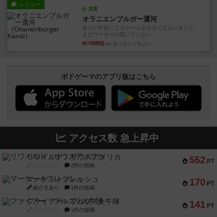
レビュー
充実
オラニエンブルガー運河
友人の所持してるゲームをさせてもらいました。
まだワーカーの置いていない...
約7時間前
by おっちょこちょい
ボドゲーマのアプリ版はこちら
アクセス数 急上昇中
リワイルド：サウスアメリカ
552
PT
紹介文なし
2件の投稿
マーケットフレッシュ
170
PT
紹介文あり
1件の投稿
ファイアー・ブルズ / 火牛陣
141
PT
紹介文なし
1件の投稿