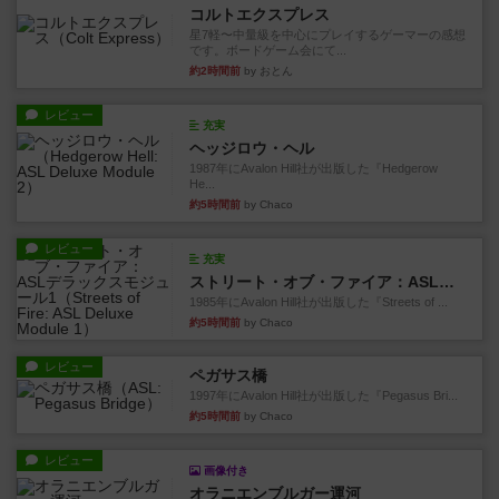
コルトエクスプレス
星7軽〜中量級を中心にプレイするゲーマーの感想
です。ボードゲーム会にて...
約2時間前
by おとん
レビュー
充実
ヘッジロウ・ヘル
1987年にAvalon Hill社が出版した『Hedgerow
He...
約5時間前
by Chaco
レビュー
充実
ストリート・オブ・ファイア：ASLデラックスモジュール1
1985年にAvalon Hill社が出版した『Streets of ...
約5時間前
by Chaco
レビュー
ペガサス橋
1997年にAvalon Hill社が出版した『Pegasus Bri...
約5時間前
by Chaco
レビュー
画像付き
オラニエンブルガー運河