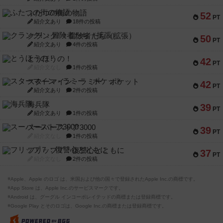
ふたつの街の物語
52
PT
紹介文あり
18件の投稿
クランク! ：冒険者たち（拡張）
50
PT
紹介文あり
4件の投稿
とうほうの！
42
PT
紹介文なし
1件の投稿
スターマイン・ラミー ポケット
42
PT
紹介文あり
2件の投稿
海兵隊
39
PT
紹介文あり
1件の投稿
スーパーストア3000
39
PT
紹介文なし
1件の投稿
フリップ７：復讐心とともに
37
PT
紹介文なし
2件の投稿
※Apple、Apple のロゴ は、米国および他の国々で登録されたApple Inc.の商標です。
※App Store は、Apple Inc.のサービスマークです。
※Android は、グーグル インコーポレイテッドの商標または登録商標です。
※Google Play とそのロゴは、Google Inc.の商標または登録商標です。