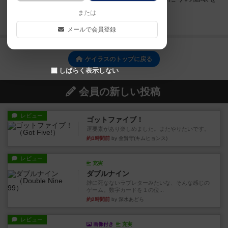
作れるといいかと思います。
または
続きを読む（6年以上前）
メールで会員登録
ケイラスのトップに戻る
しばらく表示しない
会員の新しい投稿
レビュー
ゴットファイブ！
運要素があり楽しめました。またやりたいです。
約1時間前
by 金賢守(キムヒョンス)
レビュー
充実
ダブルナイン
雑に死なないラブレターみたいな、そんな感じの
ゲーム。数字カードを１の位...
約2時間前
by 深水あどら
レビュー
画像付き
充実