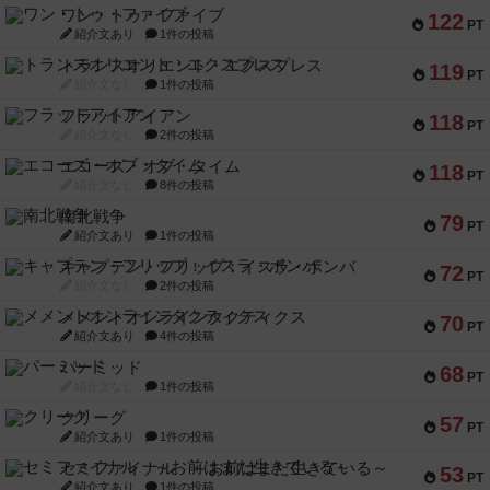
ワン・トゥ・ファイブ
122
PT
紹介文あり
1件の投稿
トランスオリエント・エクスプレス
119
PT
紹介文なし
1件の投稿
フラットアイアン
118
PT
紹介文なし
2件の投稿
エコーズ・オブ・タイム
118
PT
紹介文なし
8件の投稿
南北戦争
79
PT
紹介文あり
1件の投稿
キャプテン・フリップ：イスラ・ボンバ
72
PT
紹介文なし
2件の投稿
メメントオンラインタクティクス
70
PT
紹介文あり
4件の投稿
パーミッド
68
PT
紹介文なし
1件の投稿
クリーグ
57
PT
紹介文あり
1件の投稿
セミファイナル ～お前はまだ生きている～
53
PT
紹介文あり
1件の投稿