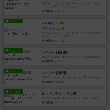
存在をうっすらと認識していたけど、セールやっ
てて、2人専用でワカプレと...
約5時間前
by みいやん
レビュー
画像付き
充実
フィッシェン2
ゲームの流れはフィッシェンだが、ゲーム開始時
はペリカンとエビの2スート...
約6時間前
by うらまこ
レビュー
パイパー戦闘団2
1996年にAvalon Hill社が出版した『Kampfgruppe...
約6時間前
by Chaco
レビュー
パイパー戦闘団1
1993年にAvalon Hill社が出版した『Kampfgruppe...
約6時間前
by Chaco
レビュー
レッドバリケ－ド工場
1989年にAvalon Hill社が出版した『Red Barrica...
約6時間前
by Chaco