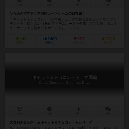
3～6人
20分
8歳～
16件
ひらめき型アドリブ発想カードゲームの日常編！
「キャット＆チョコレート日常編」は日常で起こるのピンチやアクシ
デントを手持ちの1～3枚のアイテムカードを使用して切り抜けるコミ
ュニケーション型カードゲームです。 ルール...
142
1460
121
1223
興味あり
経験あり
お気に入り
持ってる
キャット＆チョコレート：学園編
Cat & Chocolate: Blooming Days
3～6人
30分
8歳～
10件
大喜利系会話ゲームキャット＆チョコレートシリーズ
ルールの詳細はキャット＆チョコレートをご参照ください。 キャット