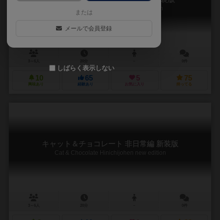
Cat & Chocolate nichijohen new edition
または
メールで会員登録
3～6人
20分
－
0件
しばらく表示しない
10
65
5
75
興味あり
経験あり
お気に入り
持ってる
キャット＆チョコレート 非日常編 新装版
Cat & Chocolate Hinichijohen new edition
3～6人
20分
－
0件