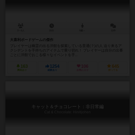
3～6人
20分
8歳～
12件
大喜利ボードゲームの傑作
プレイヤーは幽霊の出る洋館を探索している普通(？)の人 迫り来るア
クシデントを手持ちのアイテムで乗り切れ！ プレイヤーは自分の出番
ごとに洋館でおこる様々なイベントを手...
163
1254
106
645
興味あり
経験あり
お気に入り
持ってる
キャット＆チョコレート：非日常編
Cat & Chocolate: Hinitijohen