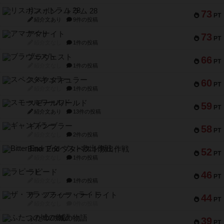
リスボン・トラム 28
73
PT
紹介文あり
9件の投稿
アマナイト
73
PT
紹介文なし
1件の投稿
ブラヴェスト
66
PT
紹介文なし
1件の投稿
スペクタキュラー
60
PT
紹介文なし
1件の投稿
スモールワールド
59
PT
紹介文あり
13件の投稿
ギャンブラー
58
PT
紹介文なし
2件の投稿
Bitter End ブタペスト救出作戦
52
PT
紹介文なし
1件の投稿
ラピード
46
PT
紹介文なし
1件の投稿
ザ・フラッフィー・ライト
44
PT
紹介文なし
0件の投稿
ふたつの城の物語
39
PT