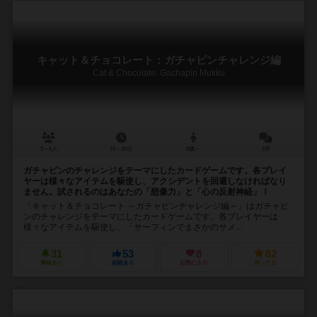
キャット＆チョコレート：ガチャピンチャレンジ編
Cat & Chocolate: Gachapin Mukku
3～6人
10～20分
8歳～
1件
ガチャピンのチャレンジをテーマにしたカードゲームです。各プレイ
ヤーは様々なアイテムを駆使し、アクシデントを回避しなければなり
ません。試されるのはあなたの「想像力」と「心の反射神経」！
「キャット＆チョコレート ～ガチャピンチャレンジ編～」はガチャピ
ンのチャレンジをテーマにしたカードゲームです。各プレイヤーは
様々なアイテムを駆使し、「サーフィンでまさかのサメ...
31
53
8
62
興味あり
経験あり
お気に入り
持ってる