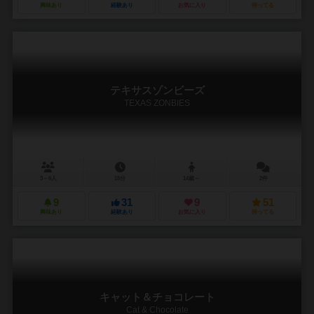
興味あり
経験あり
お気に入り
持ってる
テキサスゾンビーズ
TEXAS ZONBIES
3～6人
15分
14歳～
2件
9
31
9
51
興味あり
経験あり
お気に入り
持ってる
キャット＆チョコレート
Cat & Chocolate