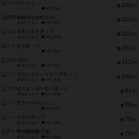
コレクト！
340
PT
紹介文なし
1件の投稿
無限まちがいさがし
322
PT
紹介文あり
2件の投稿
ガルフストライク
217
PT
紹介文あり
1件の投稿
クルティボ
203
PT
紹介文なし
1件の投稿
1809
112
PT
紹介文あり
1件の投稿
ファースト・イン・フライト
108
PT
紹介文あり
3件の投稿
モズビ－ズ・レイダ－ズ
94
PT
紹介文あり
1件の投稿
テンプテーション
79
PT
紹介文なし
2件の投稿
インドネシア
78
PT
紹介文あり
2件の投稿
宵と暁の呪文書
75
PT
紹介文あり
8件の投稿