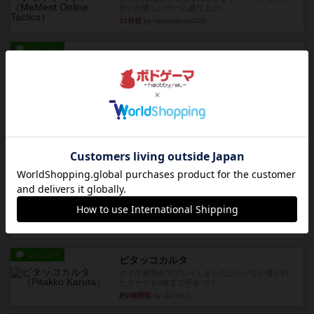
合いが楽しいゲーム盛り上が...
21分前
by nekomanma222
レビュー
ヘックメック
サイコロゲームです1から5までの数字と芋虫がか
かれたダイス。これを振っ...
約2時間前
by みいやん
レビュー
ハゲタカのえじき
超有名なゲームですが、初めてプレイしました。1
から15までのカードがプ...
約2時間前
by みいやん
レビュー
ジャスト・ワン
まぁ面白かった‼️よくテレビとかのバラエティなん
かで、お題がわからずに...
約2時間前
by みいやん
レビュー
ピタッコカルタ
ボドゲ相席会でプレイしましたひらがなが書かれ
たカードを2枚まで手をつけ...
約2時間前
by みいやん