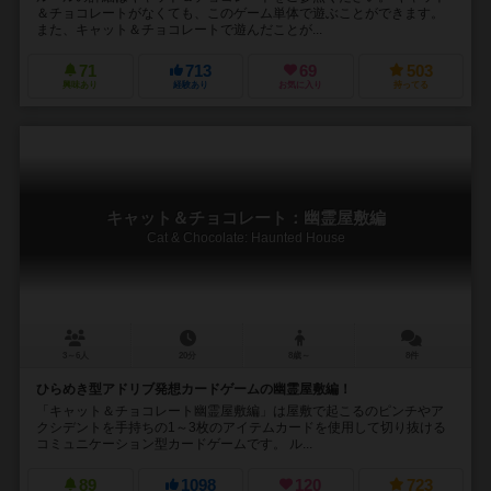
＆チョコレートがなくても、このゲーム単体で遊ぶことができます。
また、キャット＆チョコレートで遊んだことが...
71
713
69
503
興味あり
経験あり
お気に入り
持ってる
キャット＆チョコレート：幽霊屋敷編
Cat & Chocolate: Haunted House
3～6人
20分
8歳～
8件
ひらめき型アドリブ発想カードゲームの幽霊屋敷編！
「キャット＆チョコレート幽霊屋敷編」は屋敷で起こるのピンチやア
クシデントを手持ちの1～3枚のアイテムカードを使用して切り抜ける
コミュニケーション型カードゲームです。 ル...
89
1098
120
723