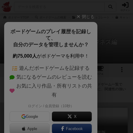
ログイン
閉じる
ボドゲーマTOP
ボードゲームの検索
キャット＆チョコレート
キャット
ボードゲームのプレイ履歴を記録し
て、
キャット＆チョコレート：ビジネス編
自分のデータを管理しませんか？
拡張/関連作品 11件
約75,000人
がボドゲーマを利用中！
遊んだボードゲームを記録する
4
4
87
トップ
画像
動画
レビュー
カフェ
気になるゲームのレビューを読む
キャット＆チョコレート：ビジネス編に紐付いているボードゲーム一覧で
お気に入り作品・所有リストの共
す。拡張版・続編・リメイク版などの同じシリーズを中心に、関連性の強い
作品をまとめています。
有
ログイン / 会員登録（10秒）
Google
X
Apple
Facebook
キャット＆チョコレート 日常編 新装版