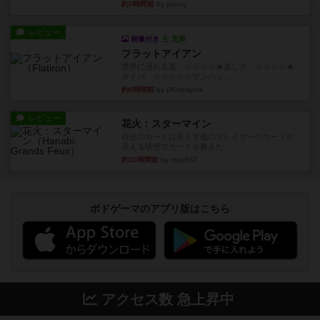
約7時間前
by jurong
レビュー
画像付き
充実
フラットアイアン
世界に浸れる度 ☆☆☆☆★楽しさ ☆☆☆☆★
タイパ ☆☆☆☆☆マンハッ...
約8時間前
by DKnewyork
レビュー
花火：スターマイン
自分のカードは見えず他のプレイヤーのカードが
見える状態でカードを教えた...
約10時間前
by mob567
ボドゲーマのアプリ版はこちら
アクセス数 急上昇中