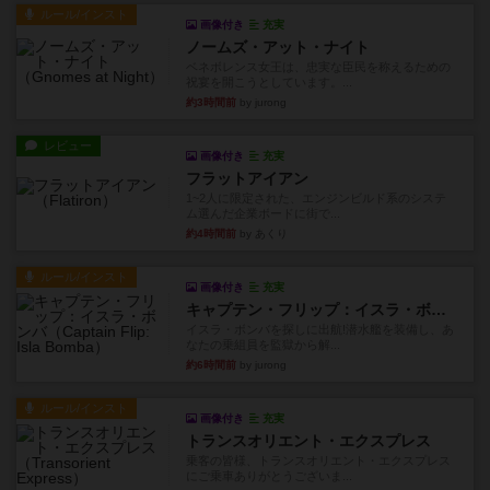
ルール/インスト
画像付き
充実
ノームズ・アット・ナイト
ベネボレンス女王は、忠実な臣民を称えるための
祝宴を開こうとしています。...
約3時間前
by jurong
レビュー
画像付き
充実
フラットアイアン
1~2人に限定された、エンジンビルド系のシステ
ム選んだ企業ボードに街で...
約4時間前
by あくり
ルール/インスト
画像付き
充実
キャプテン・フリップ：イスラ・ボンバ
イスラ・ボンバを探しに出航!潜水艦を装備し、あ
なたの乗組員を監獄から解...
約6時間前
by jurong
ルール/インスト
画像付き
充実
トランスオリエント・エクスプレス
乗客の皆様、トランスオリエント・エクスプレス
にご乗車ありがとうございま...