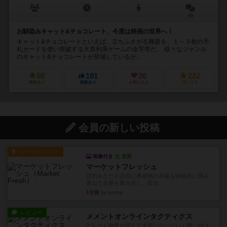
－
－
－
4件
お馴染みキャット&チョコレート、今度は映画の世界へ！
キャット&チョコレートといえば、立ちふさがる難題を、１～３枚の手
札カードを使い突破する大喜利系ゲームの金字塔だ。 様々なジャンル
のキャット&チョコレートが登場しているが...
50
191
26
222
興味あり
経験あり
お気に入り
持ってる
会員の新しい投稿
ルール/インスト
画像付き
充実
マーケットフレッシュ
目的あなたの店先に農産物の木箱を戦略的に積み
重ねて在庫を最大化し、競合...
1分前
by jurong
レビュー
メメントオンラインタクティクス
どんどん物量が増えて大変になっていく押し付け