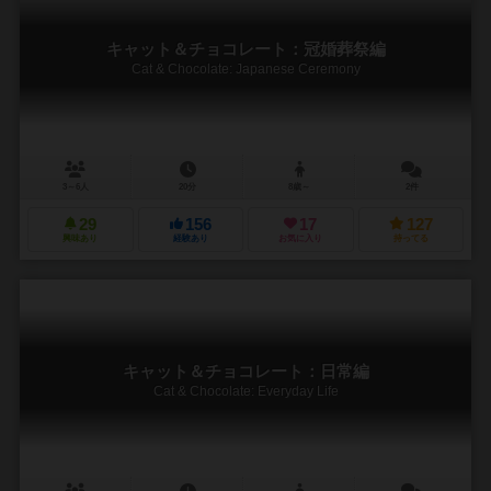
キャット＆チョコレート：冠婚葬祭編
Cat & Chocolate: Japanese Ceremony
3～6人
20分
8歳～
2件
29
156
17
127
興味あり
経験あり
お気に入り
持ってる
キャット＆チョコレート：日常編
Cat & Chocolate: Everyday Life