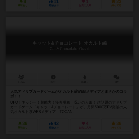
8
11
1
23
興味あり
経験あり
お気に入り
持ってる
キャット&チョコレート オカルト編
Cat & Chocolate: Occult
3～6人
20分
15歳～
3件
人気アドリブカードゲームがオカルト系WEBメディアとまさかのコラ
ボ！！
UFO！ネッシー！超能力！怪奇現象！呪いの人形！ 超話題のアドリブ
カードゲーム「キャット&チョコレート」が、月間5000万PV突破の人
気オカルト系WEBメディア「TOCAN...
36
42
4
36
興味あり
経験あり
お気に入り
持ってる