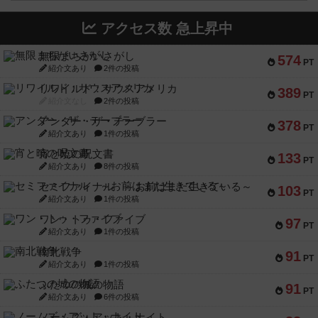
アクセス数 急上昇中
無限まちがいさがし
574
PT
紹介文あり
2件の投稿
リワイルド：サウスアメリカ
389
PT
紹介文なし
2件の投稿
アンダー・ザ・テーブラー
378
PT
紹介文あり
1件の投稿
宵と暁の呪文書
133
PT
紹介文あり
8件の投稿
セミファイナル ～お前はまだ生きている～
103
PT
紹介文あり
1件の投稿
ワン・トゥ・ファイブ
97
PT
紹介文あり
1件の投稿
南北戦争
91
PT
紹介文あり
1件の投稿
ふたつの城の物語
91
PT
紹介文あり
6件の投稿
ノームズ・アット・ナイト