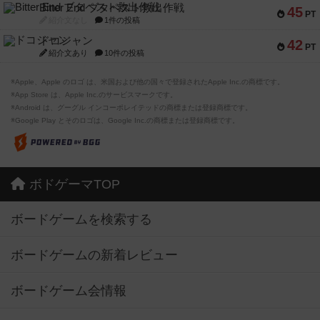
Bitter End ブタペスト救出作戦
45
PT
紹介文なし
1件の投稿
ドコジャン
42
PT
紹介文あり
10件の投稿
※Apple、Apple のロゴ は、米国および他の国々で登録されたApple Inc.の商標です。
※App Store は、Apple Inc.のサービスマークです。
※Android は、グーグル インコーポレイテッドの商標または登録商標です。
※Google Play とそのロゴは、Google Inc.の商標または登録商標です。
ボドゲーマTOP
ボードゲームを検索する
ボードゲームの新着レビュー
ボードゲーム会情報