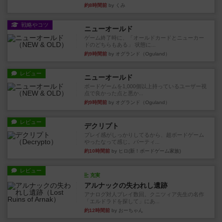
約8時間前
by くみ
戦略やコツ
ニューオールド
ゲーム終了時に、「オールドカードとニューカー
ドのどちらもある」 状態に...
約9時間前
by オグランド（Oguland）
レビュー
ニューオールド
ボードゲームを1,000個以上持っているユーザー視
点で良かった点と悪か...
約9時間前
by オグランド（Oguland）
レビュー
デクリプト
プレイ感がしっかりしてるから、超ボードゲーム
やったなって感じ。パーティ...
約10時間前
by ヒロ(新！ボードゲーム家族)
レビュー
充実
アルナックの失われし遺跡
アナログ対人プレイ数回。クニツィア先生の名作
「エルドラドを探して」にあ...
約12時間前
by おーちゃん