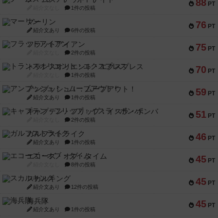
88
PT
紹介文なし
1件の投稿
マーリン
76
PT
紹介文あり
6件の投稿
フラットアイアン
75
PT
紹介文なし
2件の投稿
トランスオリエント・エクスプレス
70
PT
紹介文なし
1件の投稿
アンブッシュ！：ムーブアウト！
59
PT
紹介文あり
1件の投稿
キャプテン・フリップ：イスラ・ボンバ
51
PT
紹介文なし
2件の投稿
ガルフストライク
46
PT
紹介文あり
1件の投稿
エコーズ・オブ・タイム
45
PT
紹介文なし
8件の投稿
スカルキング
45
PT
紹介文あり
12件の投稿
海兵隊
45
PT
紹介文あり
1件の投稿