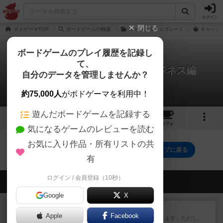
ログイン
閉じる
ボドゲーマTOP
ボードゲームの検索
キャット＆チョコレート
キャット
ボードゲームのプレイ履歴を記録し
て、
キャット＆チョコレート：ビジネス編
自分のデータを管理しませんか？
0件のルール/インスト
約75,000人
がボドゲーマを利用中！
遊んだボードゲームを記録する
4
4
87
トップ
画像
動画
レビュー
カフェ
気になるゲームのレビューを読む
お気に入り作品・所有リストの共
キャット＆チョコレート：ビジネス編のトップに戻る
有
ログイン / 会員登録（10秒）
会員の新しい投稿
Google
X
レビュー
ふたつの街の物語
Apple
Facebook
タイルを4×4で並べて街づくりします。ただし、