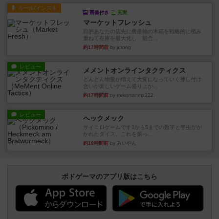
ルール/インスト
画像付き
充実
マーケットフレッシュ
目的あなたの店先に農産物の木箱を戦略的に積み
重ねて在庫を最大化し、競合...
約17時間前
by jurong
レビュー
メメントオンラインタクティクス
どんどん物量が増えて大変になっていく押し付け
合いが楽しいゲーム盛り上が...
約17時間前
by nekomanma222
レビュー
ヘックメック
サイコロゲームです1から5までの数字と芋虫がか
かれたダイス。これを振っ...
約18時間前
by みいやん
ボドゲーマのアプリ版はこちら