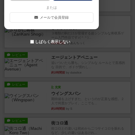
街は各プレイヤーの間にあ...
約2時間前
by ジェイとと
または
メールで会員登録
ルール/インスト
画像付き
ざりかに将棋
３種類の駒だけが登場する超シンプルな将棋系ゲ
ーム入門作品です♪(＾＾)...
しばらく表示しない
約2時間前
by あんちっく
レビュー
エージェントアベニュー
追いついたら勝ち。シンプルな ルールとで直感的
な 目的で、ボドゲ慣れし...
約3時間前
by daisdice
レビュー
充実
ウイングスパン
期待値を上げすぎた、というのが正直な感想。２
人で何度かプレイ。ここでも...
約3時間前
by S
レビュー
街コロ通
街コロとの違いは初めから二つサイコロを振れる
など、少しの違いはあるけれ...