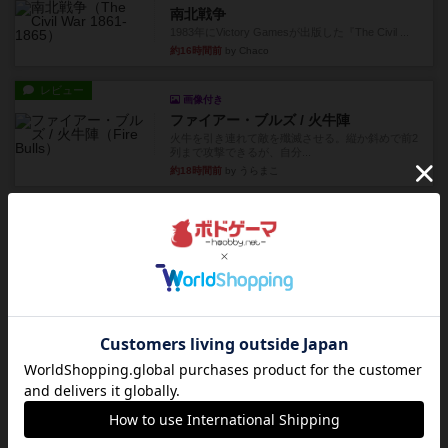
南北戦争
1983年にVictory Gamesが出版した『The Civil ...
約16時間前
by Chaco
レビュー
画像付き
ファイアー・ブルズ / 火牛陣
火牛を引き連れて敵を殲滅させる。縦か斜めで前2
列まで攻撃できるが、自分...
約18時間前
by うらまこ
レビュー
フリップ７
カードをめくるかパスをするかを決めてパスした
時のカード数字が得点になる...
約18時間前
by mob567
レビュー
コンセプト
親のプレイヤーがお題を決めて限られたヒントの
中から他のプレイヤーに当て...
約18時間前
by mob567
レビュー
海兵隊
1988年にVictory Gamesが出版した
『Leathernec...