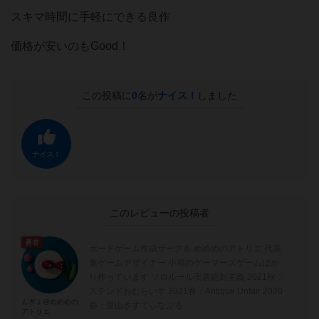
スキマ時間に手軽にできる良作
価格が安いのもGood！
この投稿に
0
名が
ナイス！
しました
ナイス！
このレビューの投稿者
勇者
ボードゲーム作成サークル めめめのアトリエ 代表
兼ゲームデザイナー 小箱のゲーマーズゲームばか
り作っています ソロルール実装絶対主義 2021秋：
ステンドおむらいす 2021春：Antique Unfair 2020
んぎょ@めめめの
春：里山さすてぃなぶる
アトリエ