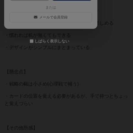
または
・ルールがわかりやすい(日本語、英語対応)
メールで会員登録
・短い時間でガイスターのような心理戦が楽しめる
・慣れれば机が無くてもできる
しばらく表示しない
・デザインがシンプルにまとまっている
【懸念点】
・戦略の幅は小さめ(心理戦で補う)
・カードの位置を覚える必要があるが、手で持つとちょっ
と覚えづらい
【その他所感】