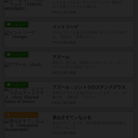
とてもオシャレなバランスゲームです【美点】・
ルール通りにゲームを進める...
6年以上前
の投稿
レビュー
イントリーゲ
ロールプレイを楽しめる間柄に合っている印象で
す。【美点】・任意のタイミ...
6年以上前
の投稿
レビュー
アズール
面白さ。見た目、充実のコンポーネント。ボード
ゲームの良さが詰まったゲー...
6年以上前
の投稿
レビュー
アズール：シントラのステンドグラス
前作のアズールを遊びやすくしたもの、という印
象です。【美点】・アズール...
6年以上前
の投稿
ルール/インスト
里山さすてぃなぶる
里山さすてぃなぶる 紹介動画(2020/06/20)里山
さすてぃなぶる...
6年以上前
の投稿