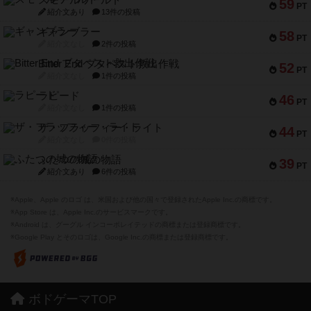
スモールワールド
59
PT
紹介文あり
13件の投稿
ギャンブラー
58
PT
紹介文なし
2件の投稿
Bitter End ブタペスト救出作戦
52
PT
紹介文なし
1件の投稿
ラピード
46
PT
紹介文なし
1件の投稿
ザ・フラッフィー・ライト
44
PT
紹介文なし
0件の投稿
ふたつの城の物語
39
PT
紹介文あり
6件の投稿
※Apple、Apple のロゴ は、米国および他の国々で登録されたApple Inc.の商標です。
※App Store は、Apple Inc.のサービスマークです。
※Android は、グーグル インコーポレイテッドの商標または登録商標です。
※Google Play とそのロゴは、Google Inc.の商標または登録商標です。
ボドゲーマTOP