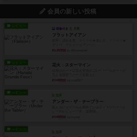
会員の新しい投稿
レビュー
画像付き
充実
フラットアイアン
世界に浸れる度 ☆☆☆☆★楽しさ ☆☆☆☆★
タイパ ☆☆☆☆☆マンハッ...
約1時間前
by DKnewyork
レビュー
花火：スターマイン
自分のカードは見えず他のプレイヤーのカードが
見える状態でカードを教えた...
約3時間前
by mob567
レビュー
充実
アンダー・ザ・テーブラー
笑えるバカゲームを集めているライトゲーマーと
してのレビューです。正体隠...
約5時間前
by toyota
レビュー
充実