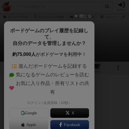
ログイン
閉じる
ボドゲーマTOP
ボードゲームの検索
はないちもんめ
レビュー
ん
ボードゲームのプレイ履歴を記録し
て、
はないちもんめ
自分のデータを管理しませんか？
んぎょ@めめめのアトリエさんのレビュー
約75,000人
がボドゲーマを利用中！
遊んだボードゲームを記録する
1
1
3
トップ
画像
動画
レビュー
カフェ
気になるゲームのレビューを読む
お気に入り作品・所有リストの共
80名
0名
0
6年以上前
有
ログイン / 会員登録（10秒）
ガイスター風のカードゲームです。
Google
X
Apple
Facebook
【美点】