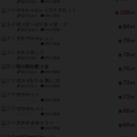
紹介文あり
1件の投稿
ファースト・イン・フライト
108
PT
紹介文あり
3件の投稿
モズビ－ズ・レイダ－ズ
94
PT
紹介文あり
1件の投稿
テンプテーション
79
PT
紹介文なし
2件の投稿
インドネシア
78
PT
紹介文あり
2件の投稿
宵と暁の呪文書
75
PT
紹介文あり
8件の投稿
リスボン・トラム 28
73
PT
紹介文あり
9件の投稿
アマナイト
73
PT
紹介文なし
1件の投稿
ブラヴェスト
66
PT
紹介文なし
1件の投稿
スペクタキュラー
60
PT
紹介文なし
1件の投稿