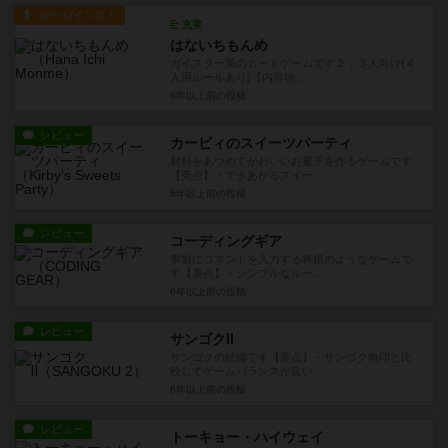
ルール/インスト
充実
はないちもんめ
ガイスター風のカードゲームです２，３人向け(４
人用ルールあり)【内容物...
6年以上前
の投稿
レビュー
カービィのスイーツパーティ
材料をあつめてかわいいお菓子を作るゲームです
【美点】・できあがるスイー...
6年以上前
の投稿
レビュー
コーディングギア
事前にコマンドを入力する将棋のようなゲームで
す【美点】・シンプルなルー...
6年以上前
の投稿
レビュー
サンゴクⅡ
サンゴクの続編です【美点】・サンゴク無印と比
較してゲームバランスが良い...
6年以上前
の投稿
レビュー
トーキョー・ハイウェイ