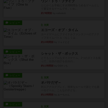
ワン・トゥ・ファイブ
とにかくお手軽にすき間時間をうめるゲームとし
て重宝するゲームです。いわ...
約7時間前
by nabekoh
レビュー
充実
エコーズ・オブ・タイム
カードゲームにファイナルファンタジーのアクテ
ィブタイムバトル（もしくは...
約10時間前
by ジェイとと
レビュー
シャット・ザ・ボックス
とてもシンプルなダイスゲーム。2つのダイスを振
って、出目の合計を自分の...
約11時間前
by OSAっち
レビュー
充実
オバケだぞ～
対人アナログプレイ。簡単なルールで誰とでも遊
べるゲーム。こんなの子ども...
約12時間前
by おーちゃん
レビュー
充実