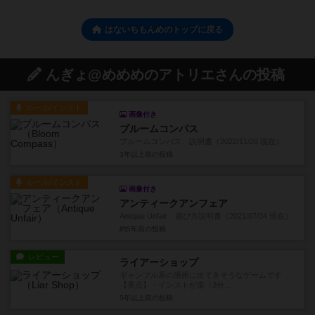
はないちもんめのトップに戻る
んぎょ@めめめのアトリエさんの投稿
ルール/インスト
画像付き
ブルームコンパス
ブルームコンパス 説明書（2022/11/20 現在）
3年以上前
の投稿
ルール/インスト
画像付き
アンティークアンフェア
Antique Unfair 遊び方説明書（2021/07/04 現在）
約5年前
の投稿
レビュー
ライアーショップ
ギャンブル系の漫画に出てきそうなゲームです
【美点】・インストが楽（3分...
5年以上前
の投稿