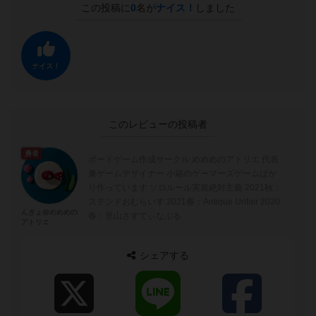
この投稿に
0
名が
ナイス！
しました
ナイス！
このレビューの投稿者
勇者
ボードゲーム作成サークル めめめのアトリエ 代表
兼ゲームデザイナー 小箱のゲーマーズゲームばか
り作っています ソロルール実装絶対主義 2021秋：
ステンドおむらいす 2021春：Antique Unfair 2020
んぎょ@めめめの
春：里山さすてぃなぶる
アトリエ
シェアする