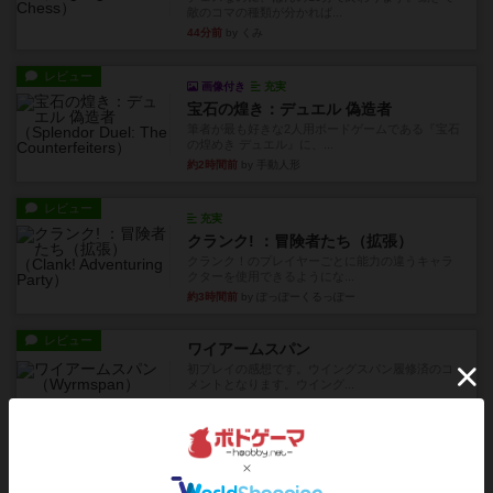
敵のコマの種類が分かれば...
44分前
by くみ
レビュー
画像付き
充実
宝石の煌き：デュエル 偽造者
筆者が最も好きな2人用ボードゲームである『宝石
の煌めき デュエル』に、...
約2時間前
by 手動人形
レビュー
充実
クランク! ：冒険者たち（拡張）
クランク！のプレイヤーごとに能力の違うキャラ
クターを使用できるようにな...
約3時間前
by ぽっぽーくるっぽー
レビュー
ワイアームスパン
初プレイの感想です。ウイングスパン履修済のコ
メントとなります。ウイング...
約3時間前
by daisdice
レビュー
ふたつの街の物語
タイルを4×4で並べて街づくりします。ただし、
街は各プレイヤーの間にあ...