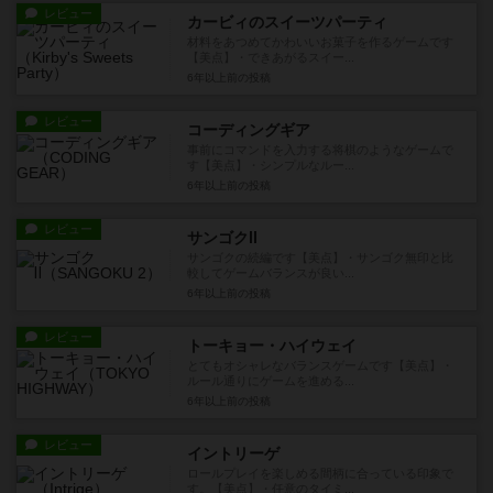
レビュー
カービィのスイーツパーティ
材料をあつめてかわいいお菓子を作るゲームです
【美点】・できあがるスイー...
6年以上前
の投稿
レビュー
コーディングギア
事前にコマンドを入力する将棋のようなゲームで
す【美点】・シンプルなルー...
6年以上前
の投稿
レビュー
サンゴクⅡ
サンゴクの続編です【美点】・サンゴク無印と比
較してゲームバランスが良い...
6年以上前
の投稿
レビュー
トーキョー・ハイウェイ
とてもオシャレなバランスゲームです【美点】・
ルール通りにゲームを進める...
6年以上前
の投稿
レビュー
イントリーゲ
ロールプレイを楽しめる間柄に合っている印象で
す。【美点】・任意のタイミ...