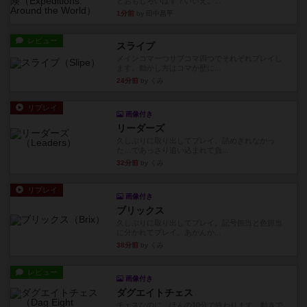
どおもしろいはず？いいえ。...
1分前
by 田中昌平
レビュー
スライプ
メインコマ一つサブコマ四つでそれぞれプレイし
ます。動かし方はコマか壁に...
24分前
by くみ
リプレイ
画像付き
リーダーズ
久しぶりに取り出してプレイ。詰めきれなかっ
た…であっさり追い込まれて負...
32分前
by くみ
リプレイ
画像付き
ブリックス
久しぶりに取り出してプレイ。記号担当と色担当
に分かれてプレイ。あかんか...
38分前
by くみ
レビュー
画像付き
ダグエイトチェス
チェスなのに、ほんの10分で終わります。動きで