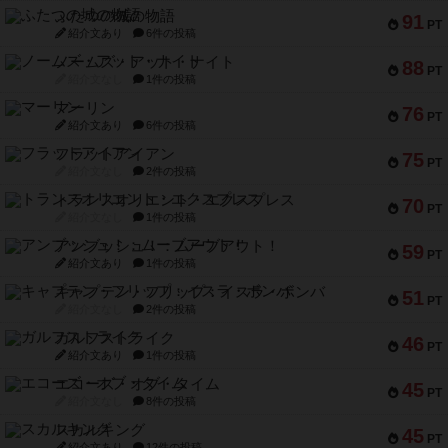
ふたつの城の物語
91
PT
紹介文あり
6件の投稿
ノームズ・アット・ナイト
88
PT
紹介文なし
1件の投稿
マーリン
76
PT
紹介文あり
6件の投稿
フラットアイアン
75
PT
紹介文なし
2件の投稿
トランスオリエント・エクスプレス
70
PT
紹介文なし
1件の投稿
アンブッシュ！：ムーブアウト！
59
PT
紹介文あり
1件の投稿
キャプテン・フリップ：イスラ・ボンバ
51
PT
紹介文なし
2件の投稿
ガルフストライク
46
PT
紹介文あり
1件の投稿
エコーズ・オブ・タイム
45
PT
紹介文なし
8件の投稿
スカルキング
45
PT
紹介文あり
12件の投稿