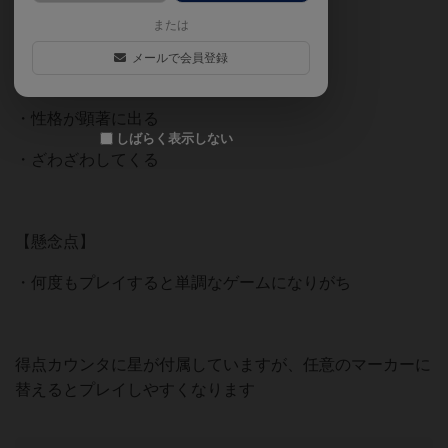
または
・１プレイが短い(5分もあれば十分)
メールで会員登録
・心理戦に集中できる
・性格が顕著に出る
しばらく表示しない
・ざわざわしてくる
【懸念点】
・何度もプレイすると単調なゲームになりがち
得点カウンタに星が付属していますが、任意のマーカーに
替えるとプレイしやすくなります