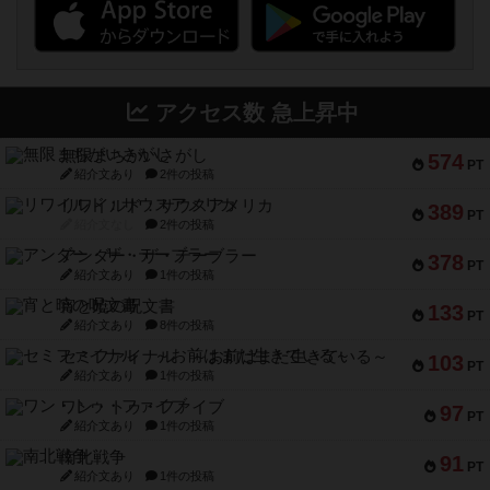
アクセス数 急上昇中
無限まちがいさがし
574
PT
紹介文あり
2件の投稿
リワイルド：サウスアメリカ
389
PT
紹介文なし
2件の投稿
アンダー・ザ・テーブラー
378
PT
紹介文あり
1件の投稿
宵と暁の呪文書
133
PT
紹介文あり
8件の投稿
セミファイナル ～お前はまだ生きている～
103
PT
紹介文あり
1件の投稿
ワン・トゥ・ファイブ
97
PT
紹介文あり
1件の投稿
南北戦争
91
PT
紹介文あり
1件の投稿