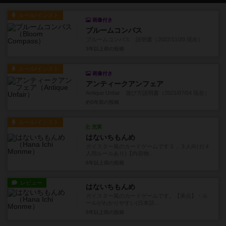
ルール/インスト
画像付き
ブルームコンパス
ブルームコンパス 説明書（2022/11/20 現在）
3年以上前
の投稿
ルール/インスト
画像付き
アンティークアンフェア
Antique Unfair 遊び方説明書（2021/07/04 現在）
約5年前
の投稿
ルール/インスト
充実
はないちもんめ
ガイスター風のカードゲームです２，３人向け(４
人用ルールあり)【内容物...
6年以上前
の投稿
レビュー
はないちもんめ
ガイスター風のカードゲームです。【美点】・ル
ールがわかりやすい(日本語...
6年以上前
の投稿