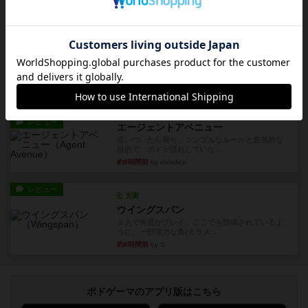
約7時間前
by ジェイとと
ルール/インスト
画像付き
ざりかに将棋
３種類の駒だけが登場する超シンプルな将棋系ゲ
ーム入門作品です♪(＾＾)...
約7時間前
by あんちっく
レビュー
エージェントアベニュー
追いついたら勝ち。シンプルなルールと直感的な
目的で、ボドゲ慣れしていな...
約8時間前
by daisdice
レビュー
充実
ウイングスパン
２人で何度かプレイ。ここでも指摘されているよ
うに、一部強力な鳥(カラス...
約8時間前
by S
ボドゲーマのアプリ版はこちら