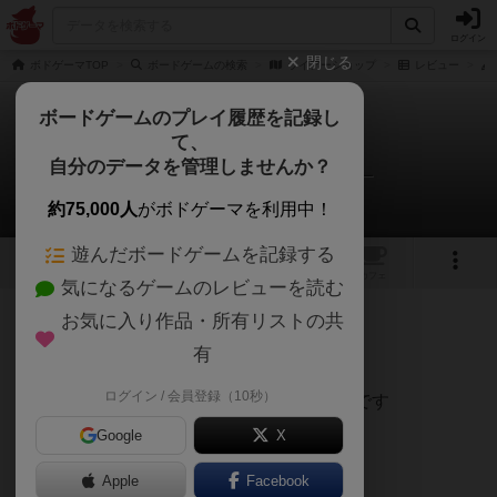
ログイン
閉じる
ボドゲーマTOP
ボードゲームの検索
ライアーショップ
レビュー
ボードゲームのプレイ履歴を記録し
て、
ライアーショップ
自分のデータを管理しませんか？
んぎょ@めめめのアトリエさんのレビュー
約75,000人
がボドゲーマを利用中！
遊んだボードゲームを記録する
2
3
トップ
画像
動画
レビュー
カフェ
気になるゲームのレビューを読む
お気に入り作品・所有リストの共
140名
0名
0
5年以上前
有
ログイン / 会員登録（10秒）
ギャンブル系の漫画に出てきそうなゲームです
Google
X
【美点】
Apple
Facebook
・インストが楽（3分もあれば十分）