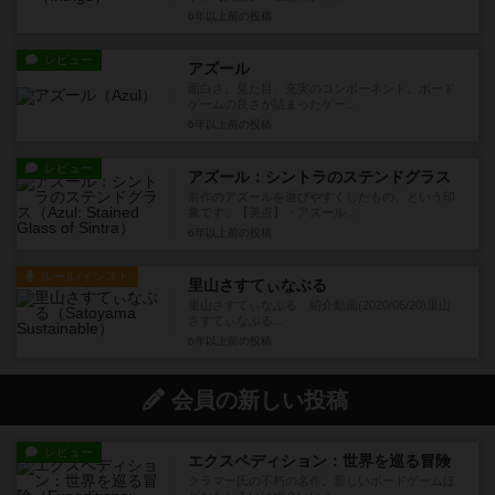
6年以上前
の投稿
レビュー
アズール
面白さ。見た目、充実のコンポーネント。ボード
ゲームの良さが詰まったゲー...
6年以上前
の投稿
レビュー
アズール：シントラのステンドグラス
前作のアズールを遊びやすくしたもの、という印
象です。【美点】・アズール...
6年以上前
の投稿
ルール/インスト
里山さすてぃなぶる
里山さすてぃなぶる 紹介動画(2020/06/20)里山
さすてぃなぶる...
6年以上前
の投稿
会員の新しい投稿
レビュー
エクスペディション：世界を巡る冒険
クラマー氏の不朽の名作。新しいボードゲームほ