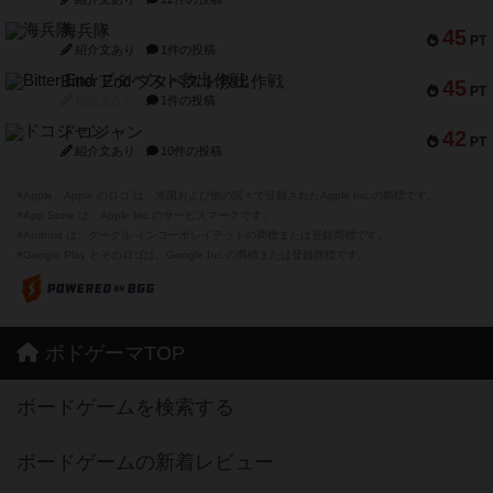
海兵隊
45
PT
紹介文あり
1件の投稿
Bitter End ブタペスト救出作戦
45
PT
紹介文なし
1件の投稿
ドコジャン
42
PT
紹介文あり
10件の投稿
※Apple、Apple のロゴ は、米国および他の国々で登録されたApple Inc.の商標です。
※App Store は、Apple Inc.のサービスマークです。
※Android は、グーグル インコーポレイテッドの商標または登録商標です。
※Google Play とそのロゴは、Google Inc.の商標または登録商標です。
ボドゲーマTOP
ボードゲームを検索する
ボードゲームの新着レビュー