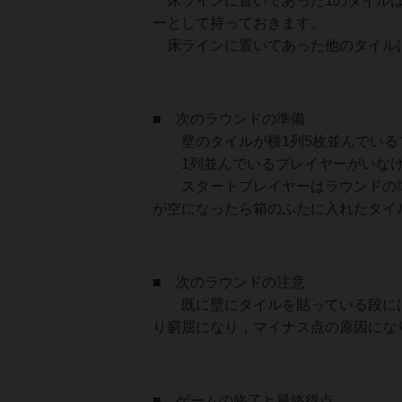
床ラインに置いてあった1のタイルは
ーとして持っておきます。
床ラインに置いてあった他のタイル
■ 次のラウンドの準備
壁のタイルが横1列5枚並んでいる
1列並んでいるプレイヤーがいなけ
スタートプレイヤーはラウンドの準
が空になったら箱のふたに入れたタイ
■ 次のラウンドの注意
既に壁にタイルを貼っている段には
り窮屈になり，マイナス点の原因にな
■ ゲームの終了と最終得点