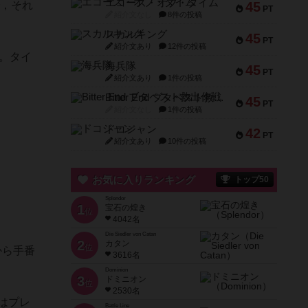
エコーズ・オブ・タイム
で，それ
45
PT
紹介文なし
8件の投稿
スカルキング
45
PT
紹介文あり
12件の投稿
。タイ
海兵隊
45
PT
紹介文あり
1件の投稿
Bitter End ブタペスト救出作戦
45
PT
紹介文なし
1件の投稿
ドコジャン
42
PT
紹介文あり
10件の投稿
お気に入りランキング
トップ50
Splendor
1
宝石の煌き
位
4042名
Die Siedler von Catan
2
カタン
位
から手番
3616名
Dominion
3
ドミニオン
位
2530名
はプレ
Battle Line