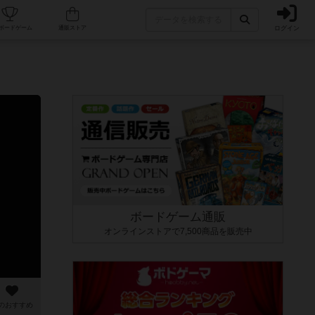
ログイン
カフェ/店舗
人気ボードゲーム
通販ストア
ボードゲーム通販
オンラインストアで7,500商品を販売中
のおすすめ