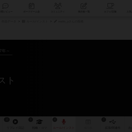
索
新着レビュー
ボードゲーム会
コミュニティ
掲示板一覧
作品データ
ルール/インスト
malts_yさんの投稿
17年～
ンスト
12
9
6
7
リプレイ
日記
戦略
・コツ
ルール
/インスト
掲示板
拡張/関連
作
次