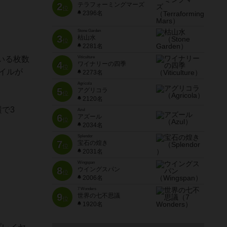
2
テラフォーミングマーズ
位
2396名
Stone Garden
3
枯山水
位
2281名
いる枚数
Viticulture
4
ワイナリーの四季
位
イルが
2273名
Agricola
5
アグリコラ
位
2120名
で3
Azul
6
アズール
位
2034名
Splendor
7
宝石の煌き
位
2031名
Wingspan
8
ウイングスパン
位
2006名
7 Wonders
9
世界の七不思議
位
1920名