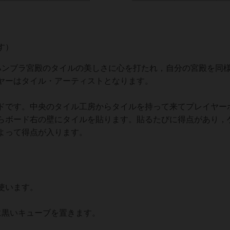
す）
ンブラ宮殿のタイルの美しさに心を打たれ，自分の宮殿を同
ヤーはタイル・アーティストとなります。
です。中央のタイル工房からタイルを持って来てプレイヤー
らボード右の壁にタイルを貼ります。貼るたびに得点があり，
よって得点が入ります。
使います。
黒いキューブを置きます。