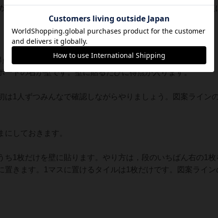
めで置きます。次のラウンドの先手を取るとあとでマイナス点
得点
ボードの右が壁です。壁に貼るたびに得点が入ります。
は1人ずつみんなで確認しながらやりましょう。図案ラインの
まにしておきます。
ち1枚だけを壁に貼ります。やり方は，段のいちばん右の1枚
に置きます。1マスに置けるタイルは1枚だけです。図案ライン