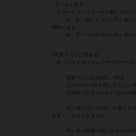
○タイルを取る
スタートプレイヤーから順に次のど
a) 丸い皿の１つから同じ色のタ
移動します。
b) テーブル中央から同じ色のタ
○図案ラインに載せる
取ったタイルはプレイヤーボード左
・図案ラインは1段目，2段目，・
・どれか1つの段を選んでそこに今
・今回取ったタイルを2つ以上の段
・同じ段には1つの色しか置けませ
を置くことはできません。
・同じ色が複数の段にあるのはOK