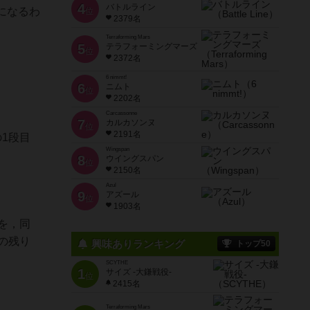
4
バトルライン
になるわ
位
2379名
Terraforming Mars
5
テラフォーミングマーズ
位
2372名
6 nimmt!
6
ニムト
位
2202名
Carcassonne
7
カルカソンヌ
位
2191名
1段目
Wingspan
8
ウイングスパン
位
2150名
Azul
9
アズール
位
1903名
を，同
の残り
興味ありランキング
トップ50
SCYTHE
1
サイズ -大鎌戦役-
位
2415名
Terraforming Mars