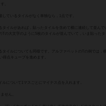
ます。
しているタイルがなく単独なら，1点です。
タイルがあれば，貼ったタイルを含めて横に連続して並んで
のTの大文字のように5枚のタイルが並んでいて，いま貼ったタ
タイルについても同様です。アルファベットのTの例では，横
黒い得点キューブを進めます。
ルについて1マスごとにマイナス点を入れます。
りません。