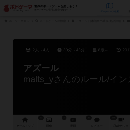
世界のボードゲームを楽しもう！
ボードゲーム専門の総合情報サイト
データベース
検
ボドゲーマTOP
ボードゲームの検索
アズール 日本語版の通販/商品詳細
2人～4人
30分～45分
8歳～
20
アズール
malts_yさんのルール/イ
33
7
93
376
ゲーム
トップ
画像
動画
レビュー
店舗/
カフェ