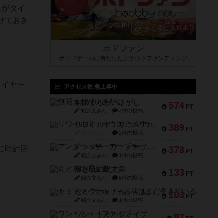
れがタイ
けておき
ボドファン
ボードゲームに特化したクラウドファンディング
レイヤー
アクセス数 急上昇中
無限まちがいさがし
574
PT
紹介文あり
2件の投稿
リワイルド：サウスアメリカ
389
PT
紹介文なし
2件の投稿
アンダー・ザ・テーブラー
に時計回
378
PT
紹介文あり
1件の投稿
宵と暁の呪文書
133
PT
紹介文あり
8件の投稿
セミファイナル ～お前はまだ生きている～
103
PT
紹介文あり
1件の投稿
ワン・トゥ・ファイブ
97