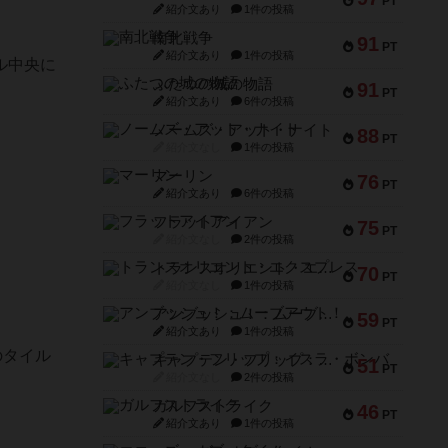
PT
紹介文あり
1件の投稿
南北戦争
91
PT
紹介文あり
1件の投稿
ル中央に
ふたつの城の物語
91
PT
紹介文あり
6件の投稿
ノームズ・アット・ナイト
88
PT
紹介文なし
1件の投稿
マーリン
76
PT
紹介文あり
6件の投稿
フラットアイアン
75
PT
紹介文なし
2件の投稿
トランスオリエント・エクスプレス
70
PT
紹介文なし
1件の投稿
アンブッシュ！：ムーブアウト！
59
PT
紹介文あり
1件の投稿
のタイル
キャプテン・フリップ：イスラ・ボンバ
51
PT
紹介文なし
2件の投稿
ガルフストライク
46
PT
紹介文あり
1件の投稿