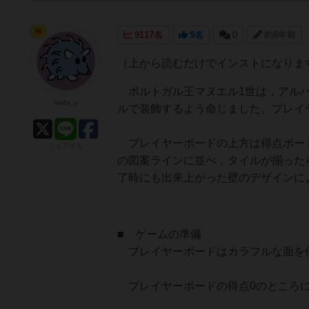
神
9117名
9名
0
約8年前
（上から読むだけでインストになりま
ポルトガル王マヌエル1世は，アルハ
malts_y
ルで装飾するよう命じました。プレイ
プレイヤーボードの上方は得点ボード
シェアする
の図案ラインに並べ，タイルが揃った
了時にも出来上がった壁のデザインに
■ ゲームの準備
プレイヤーボードはカラフルな面を
プレイヤーボードの得点0のところに