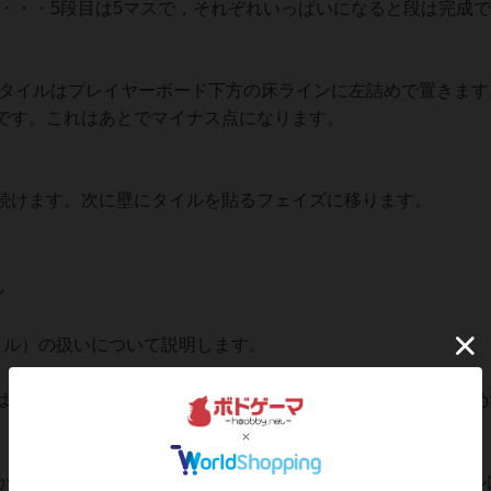
・・・5段目は5マスで，それぞれいっぱいになると段は完成
タイルはプレイヤーボード下方の床ラインに左詰めで置きます
です。これはあとでマイナス点になります。
続けます。次に壁にタイルを貼るフェイズに移ります。
ル
ル）の扱いについて説明します。
，最初の手番の始めに，1のタイルをテーブル中央に置いて
ら取るプレイヤーは1のタイルを取ります。取った1のタイル