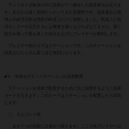
アンドロメダ銀河の中に惑星が７つ連合した惑星連合がありま
す。あなたは遠く地球からやってきた貿易商です。惑星連合は地
球人の経済活動を惑星の軌道上だけに制限しました。軌道上に経
済センターを設立するには審査を通らなければなりません。運と
能力を使って最も多くの得点を上げたプレイヤーが勝利します。
プレイヤー色のコマはステーションです。このステーションを
惑星上にたくさん置くほど有利になります。
■３ 準備その２：ステーションの追加配置
ステーションを追加で配置するために次に説明するように惑星
カードを引きます。このカードはステーションを配置したら回収
します。
〇 ３人プレイ時
まず７つの惑星に２個ずつ置きます。ここで各プレイヤーは