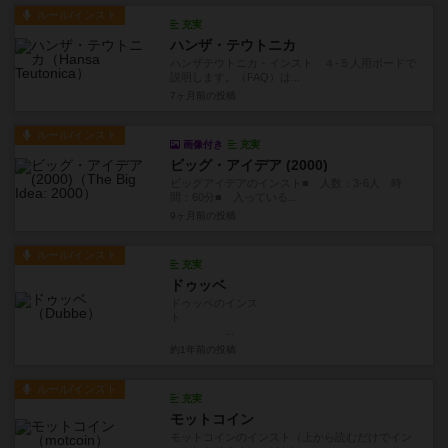
ルール/インスト
充実
ハンザ・テウトニカ
ハンザテウトニカ・インスト ４-５人用ボードで
説明します。（FAQ）は...
7ヶ月前
の投稿
ルール/インスト
画像付き
充実
ビッグ・アイデア (2000)
ビッグアイデアのインスト■ 人数：3-6人 時
間：60分■ 入っている...
9ヶ月前
の投稿
ルール/インスト
充実
ドゥッベ
ドゥッベのインス
ト
...
約1年前
の投稿
ルール/インスト
充実
モットコイン
モットコインのインスト（上から読むだけでイン