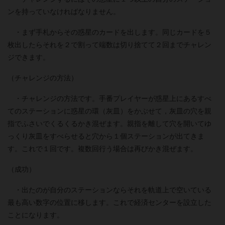
ンを持っていなければなりません。
・まず手札からその惑星のカードを出します。同じカードを５
枚出したらそれを２で割って端数は切り捨てて２回までチャレン
ジできます。
（チャレンジの方法）
・チャレンジの方法です。手番プレイヤーが惑星上にあるすべ
てのステーションに惑星の環（灰皿）をかぶせて，灰皿の穴を親
指でふさいでくるくるかき混ぜます。親指を離して穴を開いてゆ
っくり灰皿をすべらせると穴から１個ステーションが出てきま
す。これで１回です。複数回行う場合は再びかき混ぜます。
（成功）
・出たのが自分のステーションならそれを軌道上で空いている
最も高い数字の位置に移します。これで経済センターを設立した
ことになります。