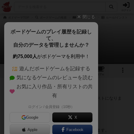
ログイン
閉じる
ボドゲーマTOP
ボードゲームの検索
アンドロメダ
ルール/インスト
ボードゲームのプレイ履歴を記録し
て、
アンドロメダ
自分のデータを管理しませんか？
malts_yさんのルール/インスト
約75,000人
がボドゲーマを利用中！
遊んだボードゲームを記録する
10
1
1
1
トップ
画像
動画
レビュー
カフェ
気になるゲームのレビューを読む
お気に入り作品・所有リストの共
116名
0名
0
3年弱前
有
アンドロメダのインスト（上から読むだけでインストになりま
す）
ログイン / 会員登録（10秒）
Google
X
■１ 準備その１
Apple
Facebook
・ボードを広げて惑星の環（灰皿）を横に置きます。