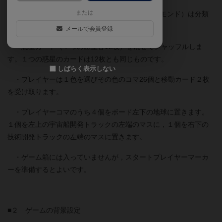
または
・ボーナスカード（銀，金，プラチナ，ダイアモンド）は分類
して表向きの山札にします。
メールで会員登録
・惑星カード（７つの惑星各12枚）を混ぜてシャッフルしま
す。１つの惑星のカードは12枚とも同じものです。
しばらく表示しない
・プレイヤーは１色を選びその色のコマ26個と移動カード２枚
を受け取ります。
・プレイヤーコマのうち４個をボード左下の地球に置きます。
１個を左上の宇宙船開発トラックの左端のマスに，１個を右下の
技術開発トラックの左端のマスに置きます。
・ゲーム箱には入っていませんが，スタートプレイヤーマーカ
ーを準備するとよいです。
■２ ゲームの背景設定