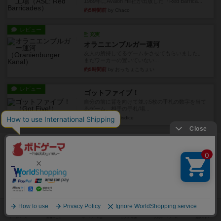
1989年にAvalon Hill社が出版した『Red Barrica...
約5時間前
by Chaco
レビュー
充実
オラニエンブルガー運河
友人の所持してるゲームをさせてもらいました。
まだワーカーの置いていない...
約5時間前
by おっちょこちょい
レビュー
ゴットファイブ！
自分の前に背を向けて並ぶ5枚の手札の数字を当て
るゲーム。相手の手札/場...
約7時間前
by daisdice
ボドゲーマのアプリ版はこちら
アクセス数 急上昇中