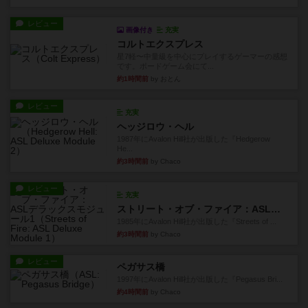
レビュー
画像付き
充実
コルトエクスプレス
星7軽〜中量級を中心にプレイするゲーマーの感想
です。ボードゲーム会にて...
約1時間前
by おとん
レビュー
充実
ヘッジロウ・ヘル
1987年にAvalon Hill社が出版した『Hedgerow
He...
約3時間前
by Chaco
レビュー
充実
ストリート・オブ・ファイア：ASLデラックスモジュール1
1985年にAvalon Hill社が出版した『Streets of ...
約3時間前
by Chaco
レビュー
ペガサス橋
1997年にAvalon Hill社が出版した『Pegasus Bri...
約4時間前
by Chaco