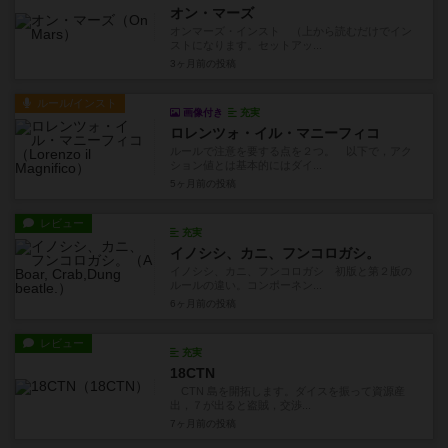
オン・マーズ
オンマーズ・インスト （上から読むだけでイン
ストになります。セットアッ...
3ヶ月前
の投稿
ルール/インスト
画像付き
充実
ロレンツォ・イル・マニーフィコ
ルールで注意を要する点を２つ。 以下で，アク
ション値とは基本的にはダイ...
5ヶ月前
の投稿
レビュー
充実
イノシシ、カニ、フンコロガシ。
イノシシ、カニ、フンコロガシ 初版と第２版の
ルールの違い。コンポーネン...
6ヶ月前
の投稿
レビュー
充実
18CTN
CTN 島を開拓します。ダイスを振って資源産
出，７が出ると盗賊，交渉...
7ヶ月前
の投稿