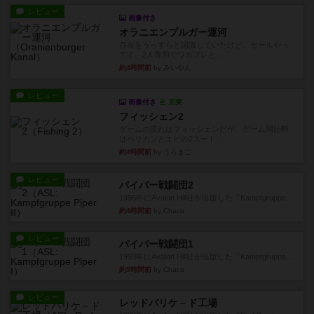
レビュー
画像付き
オラニエンブルガー運河
存在をうっすらと認識していたけど、セールやっ
てて、2人専用でワカプレと...
約4時間前
by みいやん
レビュー
画像付き
充実
フィッシェン2
ゲームの流れはフィッシェンだが、ゲーム開始時
はペリカンとエビの2スート...
約4時間前
by うらまこ
レビュー
パイパー戦闘団2
1996年にAvalon Hill社が出版した『Kampfgruppe...
約4時間前
by Chaco
レビュー
パイパー戦闘団1
1993年にAvalon Hill社が出版した『Kampfgruppe...
約5時間前
by Chaco
レビュー
レッドバリケ－ド工場