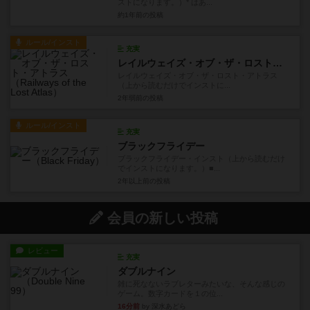
ストになります。）* はあ...
約1年前
の投稿
ルール/インスト
充実
レイルウェイズ・オブ・ザ・ロスト・アトラス
レイルウェイズ・オブ・ザ・ロスト・アトラス
（上から読むだけでインストに...
2年弱前
の投稿
ルール/インスト
充実
ブラックフライデー
ブラックフライデー・インスト（上から読むだけ
でインストになります。）■...
2年以上前
の投稿
会員の新しい投稿
レビュー
充実
ダブルナイン
雑に死なないラブレターみたいな、そんな感じの
ゲーム。数字カードを１の位...
16分前
by 深水あどら