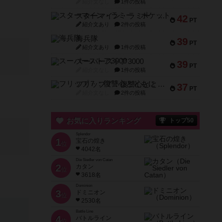
紹介文なし
1件の投稿
スターマイン・ラミー ポケット
42
PT
紹介文あり
2件の投稿
海兵隊
39
PT
紹介文あり
1件の投稿
スーパーストア3000
39
PT
紹介文なし
1件の投稿
フリップ７：復讐心とともに
37
PT
紹介文なし
2件の投稿
お気に入りランキング
トップ50
Splendor
1
宝石の煌き
位
4042名
Die Siedler von Catan
2
カタン
位
3618名
Dominion
3
ドミニオン
位
2530名
Battle Line
4
バトルライン
位