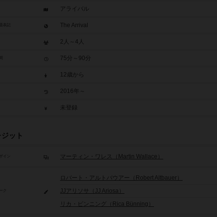
アライバル
The Arrival
題表記
2人～4人
75分～90分
間
12歳から
2016年～
未登録
レジット
マーティン・ワレス（Martin Wallace）
ザイン
ロバート・アルトバウアー（Robert Altbauer）
JJアリソサ（JJ Ariosa）
ーク
リカ・ビンニング（Rica Bünning）