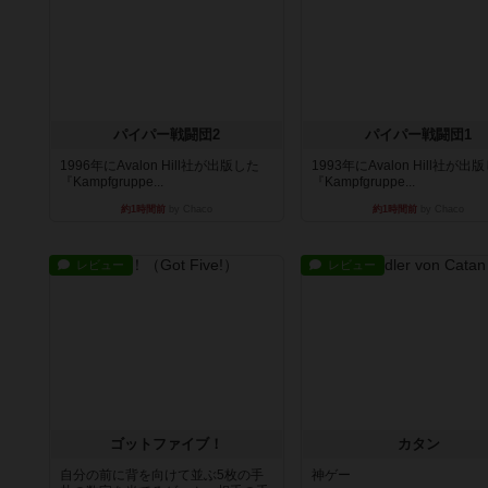
パイパー戦闘団2
パイパー戦闘団1
1996年にAvalon Hill社が出版した
1993年にAvalon Hill社が出
『Kampfgruppe...
『Kampfgruppe...
約1時間前
by Chaco
約1時間前
by Chaco
レビュー
レビュー
ゴットファイブ！
カタン
自分の前に背を向けて並ぶ5枚の手
神ゲー