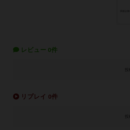
関連企業
レビュー 0件
投
リプレイ 0件
投