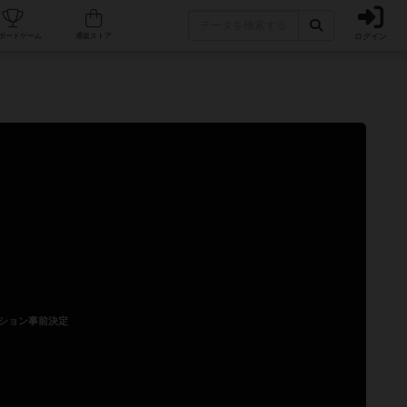
ログイン
カフェ/店舗
人気ボードゲーム
通販ストア
ション事前決定