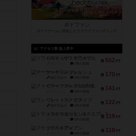
ボドファン
ボードゲームに特化したクラウドファンディング
アクセス数 急上昇中
リワイルド：サウスアメリカ
552
PT
紹介文なし
2件の投稿
マーケットフレッシュ
170
PT
紹介文あり
1件の投稿
ファイアー・ブルズ / 火牛陣
141
PT
紹介文なし
1件の投稿
ワン・トゥ・ファイブ
122
PT
紹介文あり
1件の投稿
トランスオリエント・エクスプレス
119
PT
紹介文なし
1件の投稿
フラットアイアン
118
PT
紹介文なし
2件の投稿