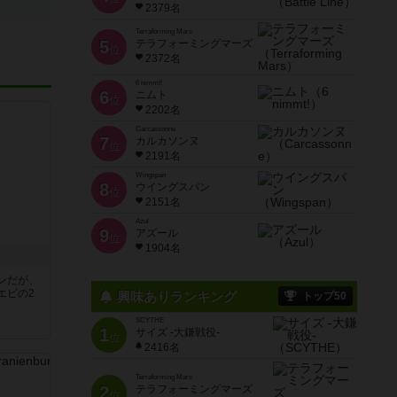
2379名
Terraforming Mars
5
テラフォーミングマーズ
位
2372名
6 nimmt!
6
ニムト
位
2202名
Carcassonne
7
カルカソンヌ
位
2191名
Wingspan
8
ウイングスパン
位
2151名
Azul
9
アズール
位
1904名
ンだが、
エビの2
興味ありランキング
トップ50
SCYTHE
1
サイズ -大鎌戦役-
位
2416名
Terraforming Mars
2
テラフォーミングマーズ
位