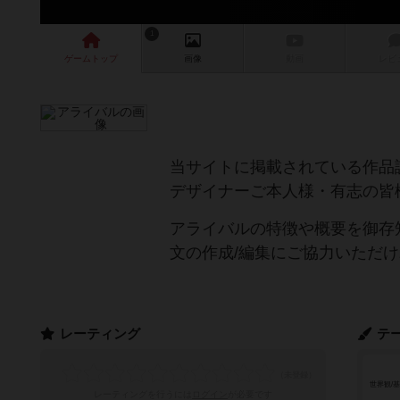
1
ゲーム
トップ
画像
動画
レビ
当サイトに掲載されている作品
デザイナーご本人様・有志の皆
アライバルの特徴や概要を御存
文の作成/編集にご協力いただ
レーティング
テ
世界観/
レーティングを行うには
ログイン
が必要です