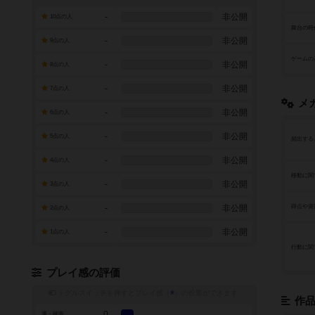
-
非公開
10点の人
舞台の時
-
非公開
9点の人
ゲームの
-
非公開
8点の人
-
非公開
7点の人
メ
-
非公開
6点の人
-
非公開
5点の人
頻出する
-
非公開
4点の人
移動に関
-
非公開
3点の人
-
非公開
得点や資
2点の人
-
非公開
1点の人
行動に関
プレイ感の評価
トグルスイッチを押すとプレイ感（
※
）の投票ができます
作
0
運・確率