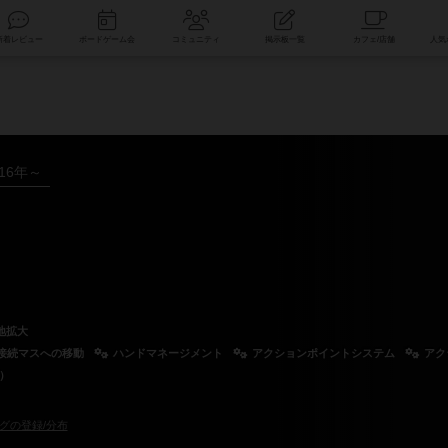
索
新着レビュー
ボードゲーム会
コミュニティ
掲示板一覧
016年～
地拡大
接続マスへの移動
ハンドマネージメント
アクションポイントシステム
アク
e）
グの登録/分布