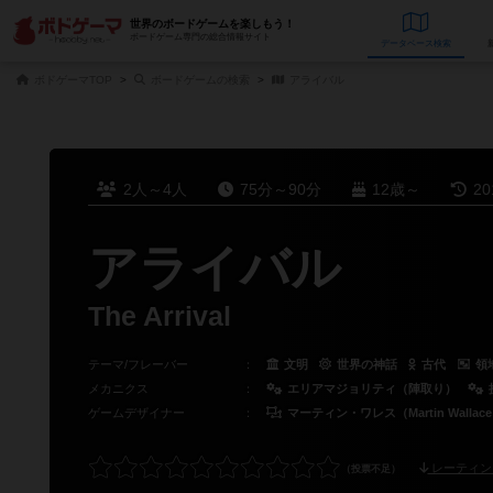
世界のボードゲームを楽しもう！
ボードゲーム専門の総合情報サイト
データベース
検
ボドゲーマTOP
ボードゲームの検索
アライバル
2人～4人
75分～90分
12歳～
2
アライバル
The Arrival
テーマ/フレーバー
：
文明
世界の神話
古代
領
メカニクス
：
エリアマジョリティ（陣取り）
ゲームデザイナー
：
マーティン・ワレス（Martin Wallac
レーティン