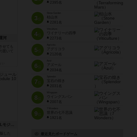
2395名
Stone Garden
3
枯山水
位
2281名
Viticulture
4
ワイナリーの四季
位
運河
2273名
Agricola
させても
5
アグリコラ
位
の置いて
2120名
Azul
ょい
6
アズール
位
2034名
Splendor
7
宝石の煌き
位
2031名
Wingspan
8
ウイングスパン
位
2007名
7 Wonders
9
世界の七不思議
位
1921名
クロワ・ド・ゲール：ASLモジュール10
が出版した
最近見たボードゲーム