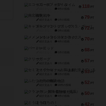
エコーズ・オブ・タイム
118
PT
紹介文なし
8件の投稿
南北戦争
79
PT
紹介文あり
1件の投稿
キャプテン・フリップ：イスラ・ボンバ
72
PT
紹介文なし
2件の投稿
メメントオンラインタクティクス
70
PT
紹介文あり
4件の投稿
パーミッド
68
PT
紹介文なし
1件の投稿
クリーグ
57
PT
紹介文あり
1件の投稿
セミファイナル ～お前はまだ生きている～
53
PT
紹介文あり
1件の投稿
ふたつの街の物語
52
PT
紹介文あり
18件の投稿
クランク! ：冒険者たち（拡張）
50
PT
紹介文あり
4件の投稿
とうほうの！
42
PT