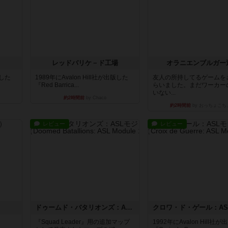
レッドバリケ－ド工場
オラニエンブルガー
版した
1989年にAvalon Hill社が出版した
友人の所持してるゲームを
『Red Barrica...
らいました。まだワーカー
いない...
約2時間前
by Chaco
約2時間前
by おっちょこち
レビュー
レビュー
ドゥームド・バタリオンズ：ASLモジュール11
『Squad Leader』用の追加マップ
1992年にAvalon Hill社