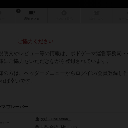
1
ュー
店舗/
カフェ
リプレイ
日記
戦略
・コツ
ルール
ご協力ください
説明文やレビュー等の情報は、ボドゲーマ運営事務局・
様にご協力をいただきながら登録されています。
知の方は、ヘッダーメニューからログイン/会員登録し
ければ幸いです。
ーマ/フレーバー
文明（Civilization）
基本テーマ
世界の神話（Mythology）