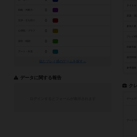
タイトル
0
戦略・判断力
原題・英
0
交渉・立ち回り
参加人数
0
心理戦・ブラフ
プレイ時
0
攻防・戦闘
対象年齢
0
アート・外見
発売時期
似たプレイ感のゲームを探す→
参考価格
データに関する報告
ク
ログインするとフォームが表示されます
ゲームデ
アートワ