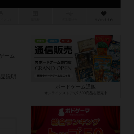
/インスト
掲示板
拡張/関連
作
次のおすすめ
ゲーム
作品説明
ボードゲーム通販
オンラインストアで7,500商品を販売中