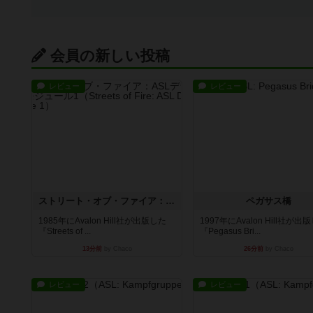
会員の新しい投稿
レビュー
レビュー
ストリート・オブ・ファイア：ASLデラックスモジュール1
ペガサス橋
1985年にAvalon Hill社が出版した
1997年にAvalon Hill社が出
『Streets of ...
『Pegasus Bri...
13分前
by Chaco
26分前
by Chaco
レビュー
レビュー