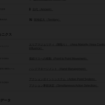
古代（Ancient）
代背景
領地拡大（Territory）
基本目的
カニクス
エリアマジョリティ（陣取り）（Area Majority / Area Control 
メカニクス
influence）
接続マスへの移動（Point to Point Movement）
する仕組み
ハンドマネージメント（Hand Management）
源等の獲得ルール
アクションポイントシステム（Action Point System）
する仕組み
アクション事前決定（Simultaneous Action Selection）
品データ