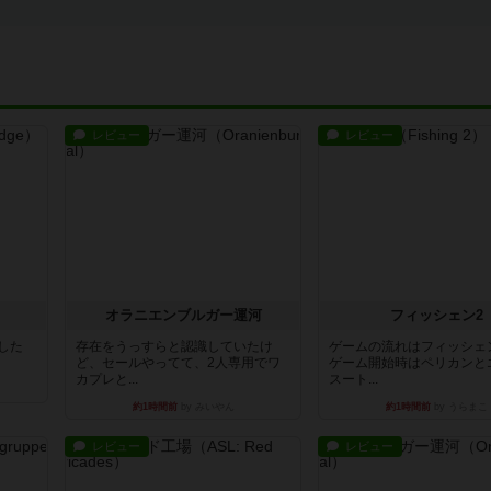
レビュー
レビュー
オラニエンブルガー運河
フィッシェン2
版した
存在をうっすらと認識していたけ
ゲームの流れはフィッシェ
ど、セールやってて、2人専用でワ
ゲーム開始時はペリカンと
カプレと...
スート...
約1時間前
by みいやん
約1時間前
by うらまこ
レビュー
レビュー