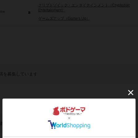
クリプトゾイック・エンタイテインメント（Cryptozoic
Entertainment）
/団体
ゲームズアップ（Game's Up）
稿を募集しています
稿を募集しています