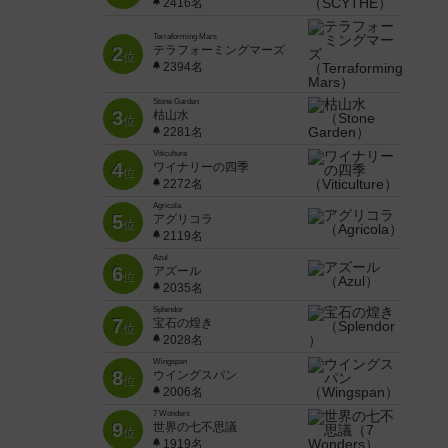
2416名
Terraforming Mars
2
テラフォーミングマーズ
位
2394名
Stone Garden
3
枯山水
位
2281名
Viticulture
4
ワイナリーの四季
位
2272名
Agricola
5
アグリコラ
位
2119名
Azul
6
アズール
位
2035名
Splendor
7
宝石の煌き
位
2028名
Wingspan
8
ウイングスパン
位
2006名
7 Wonders
9
世界の七不思議
位
1919名