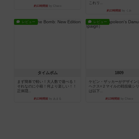
これリ...
約13時間前
by Chaco
約13時間前
by くみ
レビュー
レビュー
タイムボム
1809
まず簡単で軽い！大人数で遊べる！
ケビン・ザッカーがデザイン
それなのに小箱！何より楽しい！！
ヘクス=２マイルの戦役級シ
正体隠...
は以下...
約13時間前
by あまる
約13時間前
by Chaco