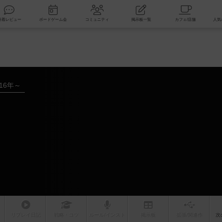
索
新着レビュー
ボードゲーム会
コミュニティ
掲示板一覧
016年～
リプレイ
日記
戦略
・コツ
ルール
/インスト
掲示板
拡張/関連
作
次