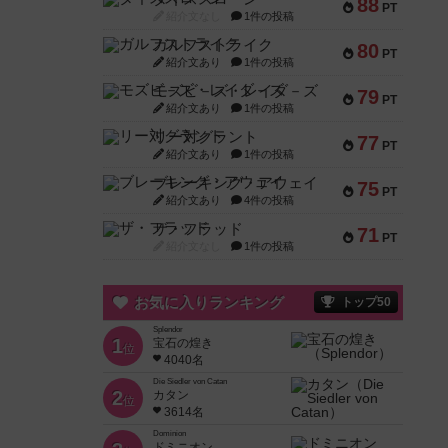
88
PT
紹介文なし
1件の投稿
ガルフストライク
80
PT
紹介文あり
1件の投稿
モズビ－ズ・レイダ－ズ
79
PT
紹介文あり
1件の投稿
リー対グラント
77
PT
紹介文あり
1件の投稿
ブレーキング・アウェイ
75
PT
紹介文あり
4件の投稿
ザ・フラッド
71
PT
紹介文なし
1件の投稿
お気に入りランキング
トップ50
Splendor
1
宝石の煌き
位
4040名
Die Siedler von Catan
2
カタン
位
3614名
Dominion
ドミニオン