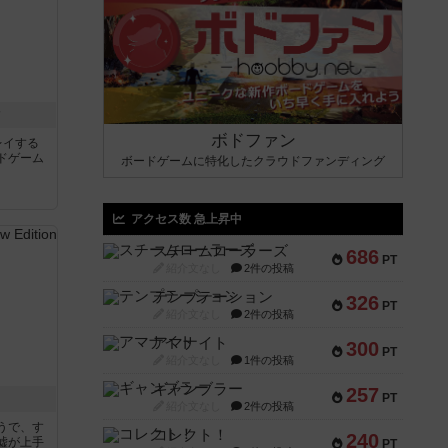
ク
ボドファン
レイする
ドゲーム
ボードゲームに特化したクラウドファンディング
アクセス数 急上昇中
スチームローラーズ
686
PT
紹介文なし
2件の投稿
テンプテーション
326
PT
紹介文なし
2件の投稿
アマナイト
300
PT
紹介文なし
1件の投稿
ギャンブラー
257
PT
紹介文なし
2件の投稿
うで、す
コレクト！
240
嘘が上手
PT