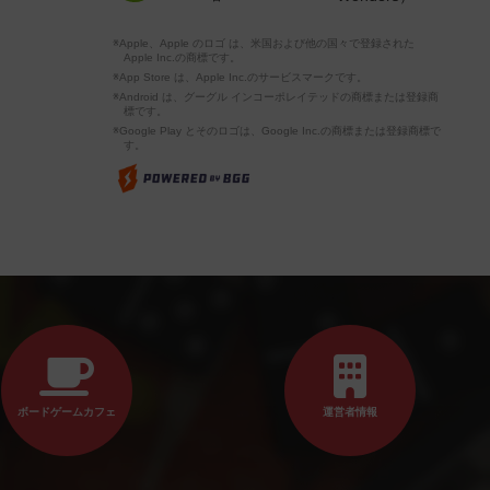
※Apple、Apple のロゴ は、米国および他の国々で登録された
Apple Inc.の商標です。
※App Store は、Apple Inc.のサービスマークです。
※Android は、グーグル インコーポレイテッドの商標または登録商
標です。
※Google Play とそのロゴは、Google Inc.の商標または登録商標で
す。
ボードゲームカフェ
運営者情報