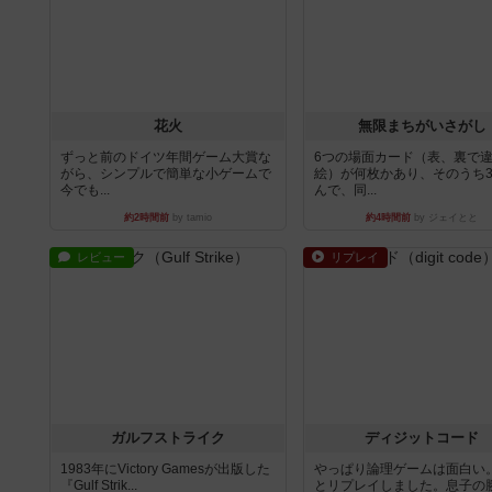
花火
無限まちがいさがし
ずっと前のドイツ年間ゲーム大賞な
6つの場面カード（表、裏で
がら、シンプルで簡単な小ゲームで
絵）が何枚かあり、そのうち
今でも...
んで、同...
約2時間前
by tamio
約4時間前
by ジェイとと
レビュー
リプレイ
ガルフストライク
ディジットコード
1983年にVictory Gamesが出版した
やっぱり論理ゲームは面白い
『Gulf Strik...
とリプレイしました。息子の