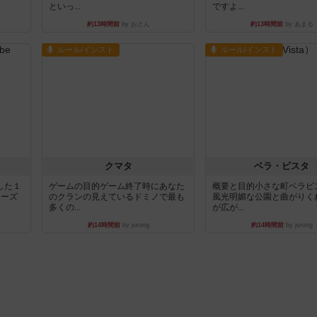
といっ...
ですよ...
約13時間前
by おとん
約13時間前
by あまる
ルール/インスト
ルール/インスト
クマタ
ベラ・ビスタ
した１
ゲームの目的ゲーム終了時にあなた
概要と目的小さな町ベラビ
リーズ
のクランの見えているドミノで最も
風光明媚な公園と曲がりく
多くの...
が広が...
約14時間前
by jurong
約14時間前
by jurong