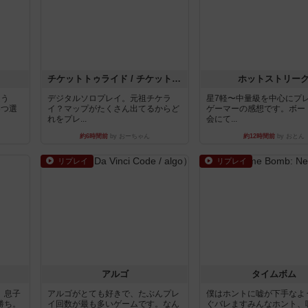
チケットトゥライド / チケットトゥライドアメリカ
ホットストリー
違う
デジタルソロプレイ。元祖チケラ
星7軽〜中量級を中心にプ
3つ選
イ？マップがたくさん出てるからど
ゲーマーの感想です。ボー
れをプレ...
会にて...
約6時間前
by おーちゃん
約12時間前
by おとん
リプレイ
リプレイ
アルゴ
タイムボム
。息子
アルゴがとても好きで、たぶんプレ
僕はホントに嘘が下手なよ
勝ち。
イ回数が最も多いゲームです。なん
ぐバレますみんなホント、