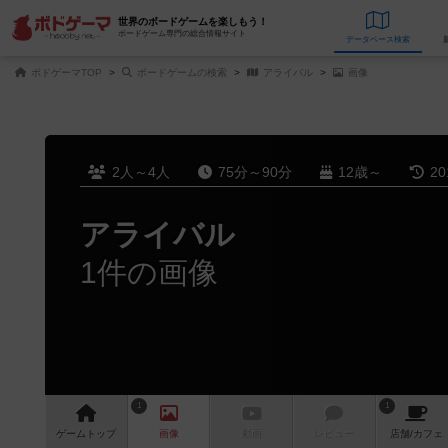
世界のボードゲームを楽しもう！
ボードゲーム専門の総合情報サイト
データベース
検
ボドゲーマTOP
ボードゲームの検索
アライバル
画像
2人～4人
75分～90分
12歳～
2
アライバル
1件の画像
1
1
ゲーム
トップ
画像
動画
レビュー
店舗/
カフェ