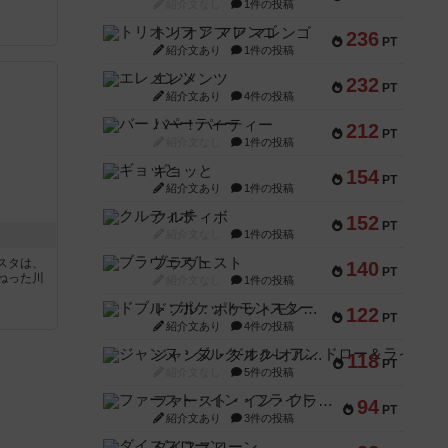
紹介文なし
1件の投稿
トリオンフ ア マレンゴ
236
PT
紹介文あり
1件の投稿
エレメンツ
232
PT
紹介文あり
4件の投稿
バー！パーティー
212
PT
紹介文なし
1件の投稿
ギョッと
154
PT
紹介文あり
1件の投稿
クルティボ
152
PT
紹介文なし
1件の投稿
ブラヴェスト
スタは、
140
PT
ねった川
紹介文なし
1件の投稿
ドブル：ポケットモンスター
122
PT
紹介文あり
4件の投稿
ジャンヌ・ダルク-オルレアン ドロー＆ライト
118
PT
紹介文なし
5件の投稿
ファースト・イン・フライト
94
PT
紹介文あり
3件の投稿
ダイススローン