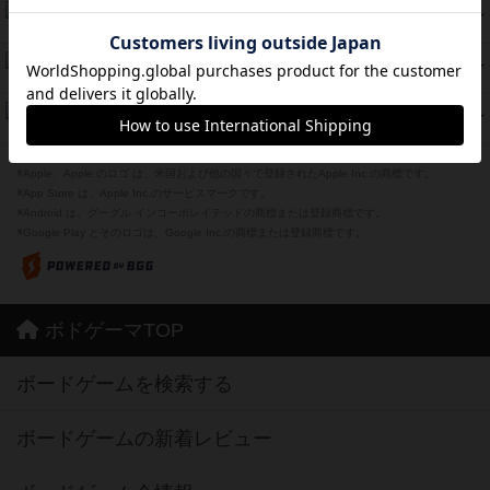
ラピード
46
PT
紹介文なし
1件の投稿
ザ・フラッフィー・ライト
44
PT
紹介文なし
0件の投稿
ふたつの城の物語
39
PT
紹介文あり
6件の投稿
※Apple、Apple のロゴ は、米国および他の国々で登録されたApple Inc.の商標です。
※App Store は、Apple Inc.のサービスマークです。
※Android は、グーグル インコーポレイテッドの商標または登録商標です。
※Google Play とそのロゴは、Google Inc.の商標または登録商標です。
ボドゲーマTOP
ボードゲームを検索する
ボードゲームの新着レビュー