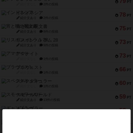
79
PT
紹介文なし
2件の投稿
インドネシア
78
PT
紹介文あり
2件の投稿
宵と暁の呪文書
75
PT
紹介文あり
8件の投稿
リスボン・トラム 28
73
PT
紹介文あり
9件の投稿
アマナイト
73
PT
紹介文なし
1件の投稿
ブラヴェスト
66
PT
紹介文なし
1件の投稿
スペクタキュラー
60
PT
紹介文なし
1件の投稿
スモールワールド
59
PT
紹介文あり
13件の投稿
ギャンブラー
58
PT
紹介文なし
2件の投稿
Bitter End ブタペスト救出作戦
52
PT
紹介文なし
1件の投稿