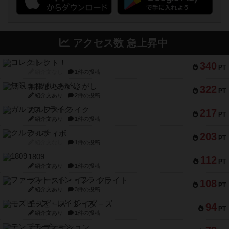
アクセス数 急上昇中
コレクト！
340
PT
紹介文なし
1件の投稿
無限まちがいさがし
322
PT
紹介文あり
2件の投稿
ガルフストライク
217
PT
紹介文あり
1件の投稿
クルティボ
203
PT
紹介文なし
1件の投稿
1809
112
PT
紹介文あり
1件の投稿
ファースト・イン・フライト
108
PT
紹介文あり
3件の投稿
モズビ－ズ・レイダ－ズ
94
PT
紹介文あり
1件の投稿
テンプテーション