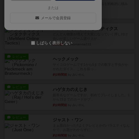
目的あなたの店先に農産物の木箱を戦略的に積み
または
重ねて在庫を最大化し、競合...
5分前
by jurong
メールで会員登録
レビュー
メメントオンラインタクティクス
どんどん物量が増えて大変になっていく押し付け
合いが楽しいゲーム盛り上が...
しばらく表示しない
25分前
by nekomanma222
レビュー
ヘックメック
サイコロゲームです1から5までの数字と芋虫がか
かれたダイス。これを振っ...
約2時間前
by みいやん
レビュー
ハゲタカのえじき
超有名なゲームですが、初めてプレイしました。1
から15までのカードがプ...
約2時間前
by みいやん
レビュー
ジャスト・ワン
まぁ面白かった‼️よくテレビとかのバラエティなん
かで、お題がわからずに...
約2時間前
by みいやん