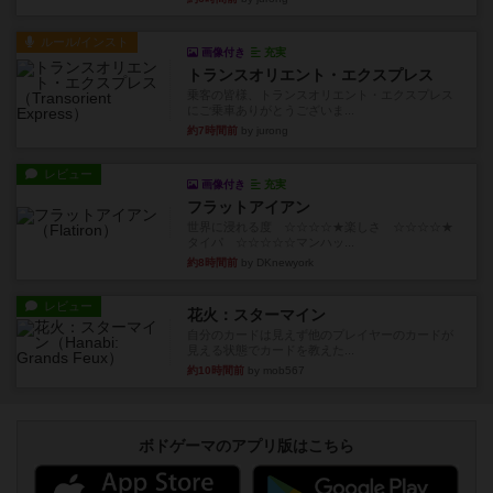
ルール/インスト
画像付き
充実
トランスオリエント・エクスプレス
乗客の皆様、トランスオリエント・エクスプレス
にご乗車ありがとうございま...
約7時間前
by jurong
レビュー
画像付き
充実
フラットアイアン
世界に浸れる度 ☆☆☆☆★楽しさ ☆☆☆☆★
タイパ ☆☆☆☆☆マンハッ...
約8時間前
by DKnewyork
レビュー
花火：スターマイン
自分のカードは見えず他のプレイヤーのカードが
見える状態でカードを教えた...
約10時間前
by mob567
ボドゲーマのアプリ版はこちら