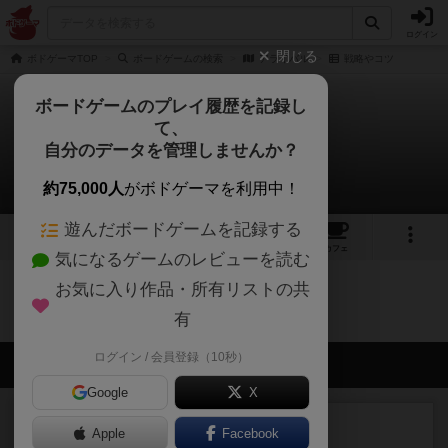
ログイン
閉じる
ボドゲーマTOP
ボードゲームの検索
アライバル
戦略やコツ
ボードゲームのプレイ履歴を記録し
て、
アライバル
自分のデータを管理しませんか？
0件の戦略やコツ
約75,000人
がボドゲーマを利用中！
遊んだボードゲームを記録する
1
1
トップ
画像
動画
レビュー
カフェ
気になるゲームのレビューを読む
お気に入り作品・所有リストの共
アライバルのトップに戻る
有
ログイン / 会員登録（10秒）
会員の新しい投稿
Google
X
ルール/インスト
画像付き
充実
Apple
Facebook
マーケットフレッシュ