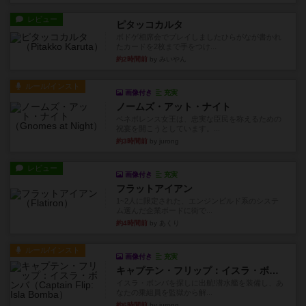
レビュー
ピタッコカルタ
ボドゲ相席会でプレイしましたひらがなが書かれ
たカードを2枚まで手をつけ...
約2時間前
by みいやん
ルール/インスト
画像付き
充実
ノームズ・アット・ナイト
ベネボレンス女王は、忠実な臣民を称えるための
祝宴を開こうとしています。...
約3時間前
by jurong
レビュー
画像付き
充実
フラットアイアン
1~2人に限定された、エンジンビルド系のシステ
ム選んだ企業ボードに街で...
約4時間前
by あくり
ルール/インスト
画像付き
充実
キャプテン・フリップ：イスラ・ボンバ
イスラ・ボンバを探しに出航!潜水艦を装備し、あ
なたの乗組員を監獄から解...
約6時間前
by jurong