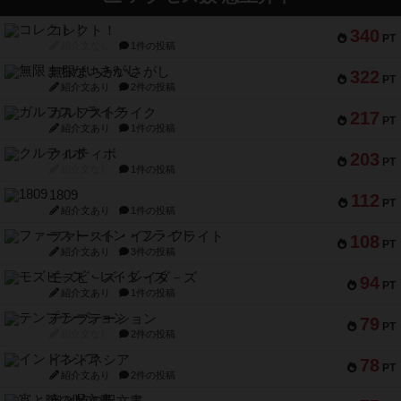
コレクト！
340
PT
紹介文なし
1件の投稿
無限まちがいさがし
322
PT
紹介文あり
2件の投稿
ガルフストライク
217
PT
紹介文あり
1件の投稿
クルティボ
203
PT
紹介文なし
1件の投稿
1809
112
PT
紹介文あり
1件の投稿
ファースト・イン・フライト
108
PT
紹介文あり
3件の投稿
モズビ－ズ・レイダ－ズ
94
PT
紹介文あり
1件の投稿
テンプテーション
79
PT
紹介文なし
2件の投稿
インドネシア
78
PT
紹介文あり
2件の投稿