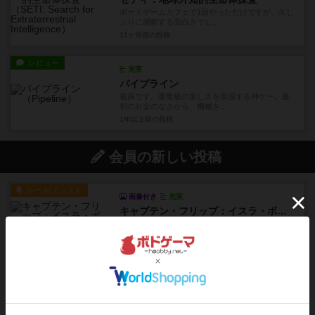
ボードゲームカフェで1回やっただけですが、久し
ぶりに感動する面白さでし...
11ヶ月前
の投稿
レビュー
充実
パイプライン
最高です。重量級の楽しさを実感する神ゲー。最
初のお金のなさから、機械を...
1年以上前
の投稿
会員の新しい投稿
ルール/インスト
画像付き
充実
キャプテン・フリップ：イスラ・ボンバ
イスラ・ボンバを探しに出航!潜水艦を装備し、あ
なたの乗組員を監獄から解...
23分前
by jurong
ルール/インスト
画像付き
充実
トランスオリエント・エクスプレス
乗客の皆様、トランスオリエント・エクスプレス