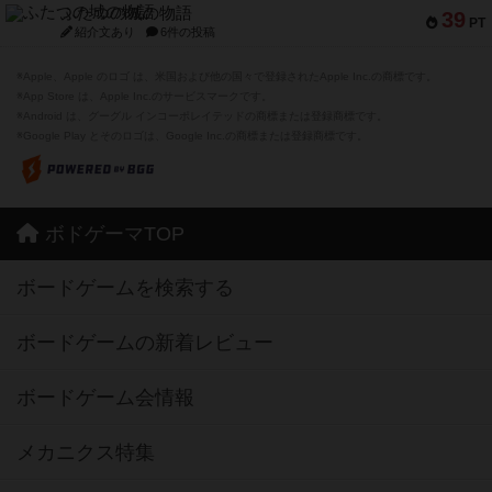
ふたつの城の物語
39
PT
紹介文あり
6件の投稿
※Apple、Apple のロゴ は、米国および他の国々で登録されたApple Inc.の商標です。
※App Store は、Apple Inc.のサービスマークです。
※Android は、グーグル インコーポレイテッドの商標または登録商標です。
※Google Play とそのロゴは、Google Inc.の商標または登録商標です。
ボドゲーマTOP
ボードゲームを検索する
ボードゲームの新着レビュー
ボードゲーム会情報
メカニクス特集