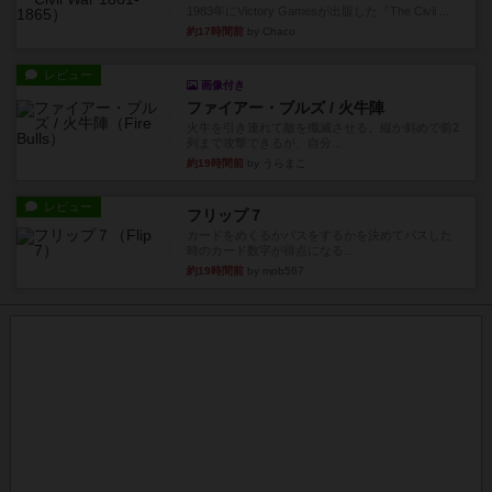
1983年にVictory Gamesが出版した『The Civil ...
約17時間前
by Chaco
レビュー
画像付き
ファイアー・ブルズ / 火牛陣
火牛を引き連れて敵を殲滅させる。縦か斜めで前2
列まで攻撃できるが、自分...
約19時間前
by うらまこ
レビュー
フリップ７
カードをめくるかパスをするかを決めてパスした
時のカード数字が得点になる...
約19時間前
by mob567