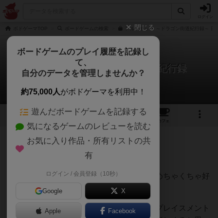
ログイン
閉じる
ボドゲーマTOP
ボードゲームの検索
アルマナック ～ドラゴン街道紀行録～ 日
ボードゲームのプレイ履歴を記録し
て、
アルマナック：ドラゴン街道紀行録
自分のデータを管理しませんか？
山の川さんのレビュー
約75,000人
がボドゲーマを利用中！
遊んだボードゲームを記録する
6
5
20
トップ
画像
動画
レビュー
カフェ
気になるゲームのレビューを読む
お気に入り作品・所有リストの共
329名
6名
0
10ヶ月前
有
ログイン / 会員登録（10秒）
初めてプレイした時のワクワクがすごい。めちゃくちゃ好
きなゲームです。
Google
X
やってることは非常にシンプルなワーカープレイスメント
Apple
Facebook