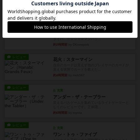
にご乗車ありがとうございま...
約1時間前
by jurong
レビュー
画像付き
充実
フラットアイアン
世界に浸れる度 ☆☆☆☆★楽しさ ☆☆☆☆★
タイパ ☆☆☆☆☆マンハッ...
約2時間前
by DKnewyork
レビュー
花火：スターマイン
自分のカードは見えず他のプレイヤーのカードが
見える状態でカードを教えた...
約4時間前
by mob567
レビュー
充実
アンダー・ザ・テーブラー
笑えるバカゲームを集めているライトゲーマーと
してのレビューです。正体隠...
約6時間前
by toyota
レビュー
充実
ワン・トゥ・ファイブ