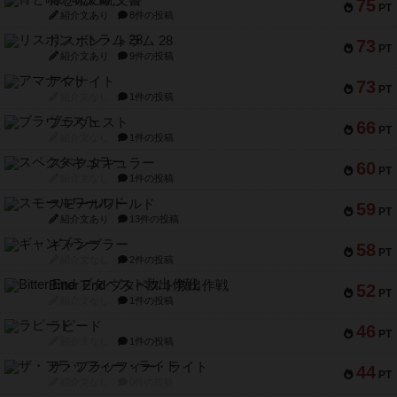
宵と暁の呪文書
75
PT
紹介文あり
8件の投稿
リスボン・トラム 28
73
PT
紹介文あり
9件の投稿
アマナイト
73
PT
紹介文なし
1件の投稿
ブラヴェスト
66
PT
紹介文なし
1件の投稿
スペクタキュラー
60
PT
紹介文なし
1件の投稿
スモールワールド
59
PT
紹介文あり
13件の投稿
ギャンブラー
58
PT
紹介文なし
2件の投稿
Bitter End ブタペスト救出作戦
52
PT
紹介文なし
1件の投稿
ラピード
46
PT
紹介文なし
1件の投稿
ザ・フラッフィー・ライト
44
PT
紹介文なし
0件の投稿