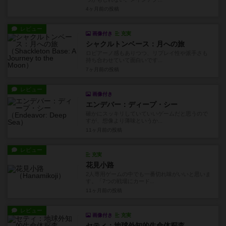
4ヶ月前
の投稿
レビュー
画像付き
充実
シャクルトンベース：月への旅
ロピアーノ感もありつつ、リプレイ性や派手さも
持ち合わせていて面白いです...
7ヶ月前
の投稿
レビュー
画像付き
エンデバー：ディープ・シー
確かにスッキリしていていいゲームだと思うので
すが、想像より薄味というか...
11ヶ月前
の投稿
レビュー
充実
花見小路
2人専用ゲームの中でも一番切れ味がいいと思いま
す。「7つの戦場にカード...
11ヶ月前
の投稿
レビュー
画像付き
充実
セティ：地球外知的生命体探査