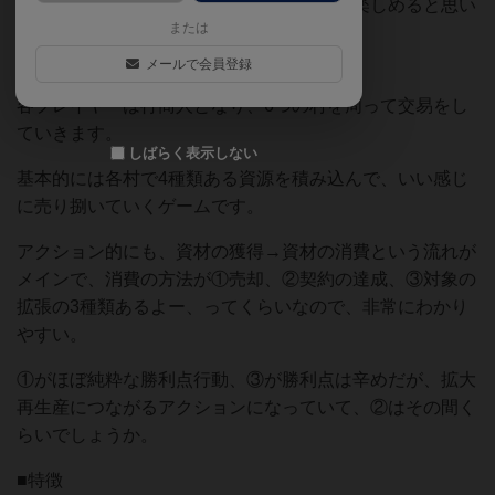
なので、ボードゲームを始めてやる人でも楽しめると思い
または
ます。
メールで会員登録
■アクションの概要
各プレイヤーは行商人となり、6つの村を周って交易をし
ていきます。
しばらく表示しない
基本的には各村で4種類ある資源を積み込んで、いい感じ
に売り捌いていくゲームです。
アクション的にも、資材の獲得→資材の消費という流れが
メインで、消費の方法が①売却、②契約の達成、③対象の
拡張の3種類あるよー、ってくらいなので、非常にわかり
やすい。
①がほぼ純粋な勝利点行動、③が勝利点は辛めだが、拡大
再生産につながるアクションになっていて、②はその間く
らいでしょうか。
■特徴