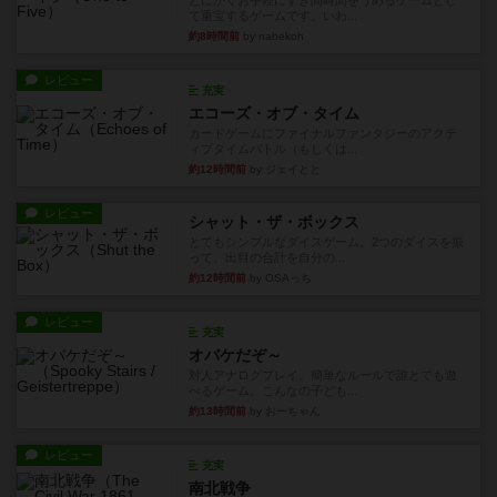
とにかくお手軽にすき間時間をうめるゲームとし
て重宝するゲームです。いわ...
約8時間前
by nabekoh
レビュー
充実
エコーズ・オブ・タイム
カードゲームにファイナルファンタジーのアクテ
ィブタイムバトル（もしくは...
約12時間前
by ジェイとと
レビュー
シャット・ザ・ボックス
とてもシンプルなダイスゲーム。2つのダイスを振
って、出目の合計を自分の...
約12時間前
by OSAっち
レビュー
充実
オバケだぞ～
対人アナログプレイ。簡単なルールで誰とでも遊
べるゲーム。こんなの子ども...
約13時間前
by おーちゃん
レビュー
充実
南北戦争