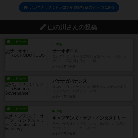
アルマナック：ドラゴン街道紀行録のトップに戻る
山の川さんの投稿
レビュー
充実
サーオボロス
見たことないルールに痺れる競りゲー。一旦、大
枠について説明すると、・親...
約1ヶ月前
の投稿
レビュー
バナナガバナンス
面白い！特にオークション部分のシステムがあり
そうでなかった感じで、かつ...
約1ヶ月前
の投稿
レビュー
充実
キャプテンズ・オブ・インダストリー
テーマが大好きすぎる。ごっこ遊びとしての楽し
さでいうとトップクラスに好...
約1ヶ月前
の投稿