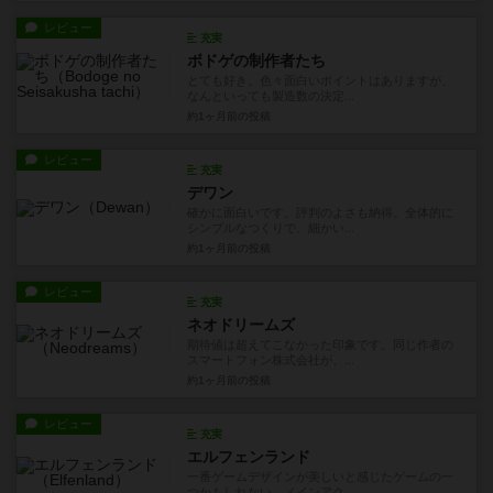
レビュー
充実
ボドゲの制作者たち
とても好き。色々面白いポイントはありますが、
なんといっても製造数の決定...
約1ヶ月前
の投稿
レビュー
充実
デワン
確かに面白いです。評判のよさも納得。全体的に
シンプルなつくりで、細かい...
約1ヶ月前
の投稿
レビュー
充実
ネオドリームズ
期待値は超えてこなかった印象です。同じ作者の
スマートフォン株式会社が、...
約1ヶ月前
の投稿
レビュー
充実
エルフェンランド
一番ゲームデザインが美しいと感じたゲームの一
つかもしれない。メインアク...