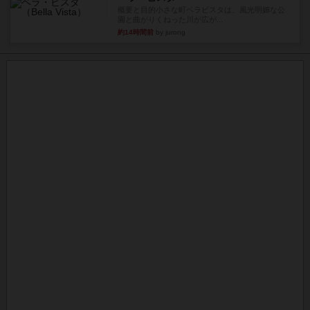
概要と目的小さな町ベラビスタは、風光明媚な公
園と曲がりくねった川が広が...
約14時間前
by jurong