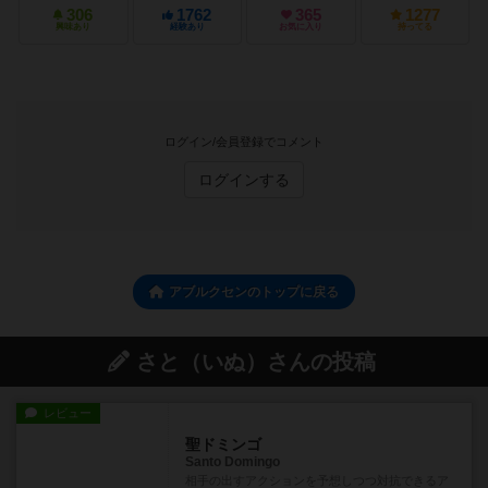
306
1762
365
1277
興味あり
経験あり
お気に入り
持ってる
ログイン/会員登録でコメント
ログインする
アブルクセンのトップに戻る
さと（いぬ）さんの投稿
レビュー
聖ドミンゴ
Santo Domingo
相手の出すアクションを予想しつつ対抗できるア