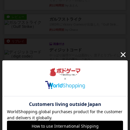
です。ボードゲーム会にて...
約12時間前
by おとん
レビュー
ガルフストライク
1983年にVictory Gamesが出版した『Gulf Strik...
約12時間前
by Chaco
リプレイ
画像付き
ディジットコード
やっぱり論理ゲームは面白い。息子とリプレイし
ました。息子の勝ち。これリ...
約12時間前
by くみ
リプレイ
充実
アルゴ
アルゴがとても好きで、たぶんプレイ回数が最も
多いゲームです。なんといっ...
約13時間前
by おとん
リプレイ
画像付き
タイムボム
僕はホントに嘘が下手なようで、すぐバレますみ
んなホント、嘘が上手ですよ...