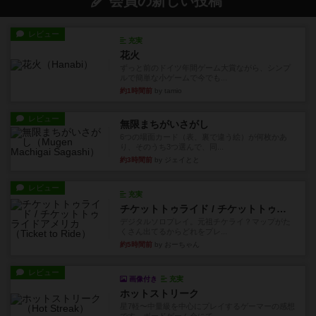
会員の新しい投稿
レビュー
充実
花火
ずっと前のドイツ年間ゲーム大賞ながら、シンプ
ルで簡単な小ゲームで今でも...
約1時間前
by tamio
レビュー
無限まちがいさがし
6つの場面カード（表、裏で違う絵）が何枚かあ
り、そのうち3つ選んで、同...
約3時間前
by ジェイとと
レビュー
充実
チケットトゥライド / チケットトゥライドアメリカ
デジタルソロプレイ。元祖チケライ？マップがた
くさん出てるからどれをプレ...
約5時間前
by おーちゃん
レビュー
画像付き
充実
ホットストリーク
星7軽〜中量級を中心にプレイするゲーマーの感想