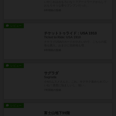
いやこれはおもろいな！？アートワークからして
おもろそうな香りプンプンだった...
6年弱前
の投稿
レビュー
チケットトゥライド：USA 1910
Ticket to Ride: USA 1910
チケライUSAのカードが小さいので、こちらの拡
張も購入。おまけに目的地も増...
6年弱前
の投稿
レビュー
サグラダ
Sagrada
小4のムスメさんと。これ、サクサク進められてい
いね！適度に悩ましいし、狙い...
7年弱前
の投稿
レビュー
富士山地下99階