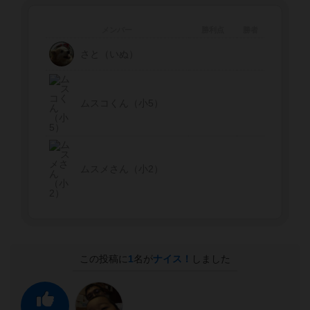
メンバー
勝利点
勝者
さと（いぬ）
ムスコくん（小5）
ムスメさん（小2）
この投稿に
1
名が
ナイス！
しました