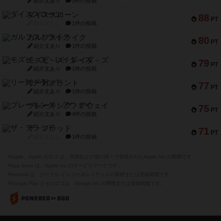
紹介文あり
3件の投稿
ダイススローン
88
PT
紹介文なし
1件の投稿
ガルフストライク
80
PT
紹介文あり
1件の投稿
モズビ－ズ・レイダ－ズ
79
PT
紹介文あり
1件の投稿
リー対グラント
77
PT
紹介文あり
1件の投稿
ブレーキング・アウェイ
75
PT
紹介文あり
4件の投稿
ザ・フラッド
71
PT
紹介文なし
1件の投稿
※Apple、Apple のロゴ は、米国および他の国々で登録されたApple Inc.の商標です。
※App Store は、Apple Inc.のサービスマークです。
※Android は、グーグル インコーポレイテッドの商標または登録商標です。
※Google Play とそのロゴは、Google Inc.の商標または登録商標です。