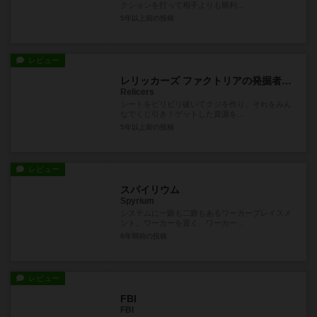
クションを打って相手よりも勝利...
5年以上前
の投稿
レビュー
レリッカーズ ファクトリアの発掘者たち
Relicers
シートをビリビリ破いてクジを作り、それをみん
なでくじ引き！ゲットした資源を...
5年以上前
の投稿
レビュー
スパイリウム
Spyrium
システムに一癖も二癖もあるワーカープレイスメ
ント。ワーカーを置く、ワーカー...
6年弱前
の投稿
レビュー
FBI
FBI