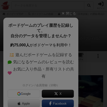
ログイン
閉じる
ボドゲーマTOP
ボードゲームの検索
アブルクセン（日本語版）の通販/商品詳
ボードゲームのプレイ履歴を記録し
て、
アブルクセン
自分のデータを管理しませんか？
さと（いぬ）、ムスコくん（小5）、ムスメさん（小2）のリプレイ日記
（2017年10月17日）
約75,000人
がボドゲーマを利用中！
遊んだボードゲームを記録する
9
1
21
132
トップ
画像
動画
レビュー
カフェ
気になるゲームのレビューを読む
お気に入り作品・所有リストの共
215名
が参考
1名
がナイス
0
9年弱前
有
ログイン / 会員登録（10秒）
Google
X
Apple
Facebook