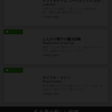
ナゾトキゲーム コードボックス なかなおりの森編
code:box
一言でいうと最高。二言でいうなら最&amp;
高。 適度な謎と親切設計なヒン...
7年弱前
の投稿
レビュー
とんがり帽子の魔法試験
Magical test of tori hat
漫画「とんがり帽子のアトリエ」版のラブレター
です。追加ルールとして、キャラ...
7年弱前
の投稿
レビュー
ロイヤル・カジノ
Royal Casino
各自５個のサイコロが配られて、サイコロ振った
ら必ず１個はどこかに置かないと...
7年弱前
の投稿