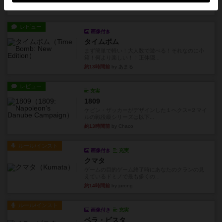
約13時間前
by あまる
レビュー
画像付き
タイムボム
まず簡単で軽い！大人数で遊べる！それなのに小
箱！何より楽しい！！正体隠...
約13時間前
by あまる
レビュー
充実
1809
ケビン・ザッカーがデザインした１ヘクス=２マイ
ルの戦役級シリーズは以下...
約13時間前
by Chaco
ルール/インスト
画像付き
充実
クマタ
ゲームの目的ゲーム終了時にあなたのクランの見
えているドミノで最も多くの...
約14時間前
by jurong
ルール/インスト
画像付き
充実
ベラ・ビスタ