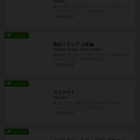
Fuji 99
袋の中からコマを引いてバーストしなきゃどんど
ん進んでいける。カードの効果も...
7年弱前
の投稿
レビュー
熟語トランプ 上級編
Jukugo Trump Joukyuuhen
初級編と混ぜ合わせて遊んでます。小学校高学年
あたりになると、大体の熟語はわ...
7年弱前
の投稿
レビュー
ガスアウト
Gas Out
出したカードの数字分だけガスター君を押して、
ぶぅ～っていうオナラの音を出し...
7年弱前
の投稿
レビュー