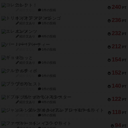
コレクト！
240
PT
紹介文なし
1件の投稿
トリオンフ ア マレンゴ
236
PT
紹介文あり
1件の投稿
エレメンツ
232
PT
紹介文あり
4件の投稿
バー！パーティー
212
PT
紹介文なし
1件の投稿
ギョッと
154
PT
紹介文あり
1件の投稿
クルティボ
152
PT
紹介文なし
1件の投稿
ブラヴェスト
140
PT
紹介文なし
1件の投稿
ドブル：ポケットモンスター
122
PT
紹介文あり
4件の投稿
ジャンヌ・ダルク-オルレアン ドロー＆ライト
118
PT
紹介文なし
5件の投稿
ファースト・イン・フライト
94
PT