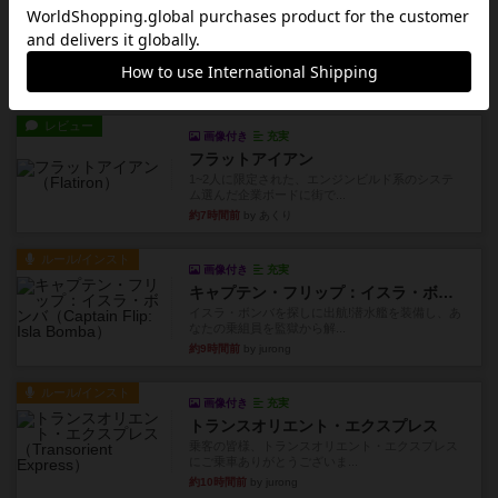
画像付き
充実
ノームズ・アット・ナイト
ベネボレンス女王は、忠実な臣民を称えるための
祝宴を開こうとしています。...
約6時間前
by jurong
レビュー
画像付き
充実
フラットアイアン
1~2人に限定された、エンジンビルド系のシステ
ム選んだ企業ボードに街で...
約7時間前
by あくり
ルール/インスト
画像付き
充実
キャプテン・フリップ：イスラ・ボンバ
イスラ・ボンバを探しに出航!潜水艦を装備し、あ
なたの乗組員を監獄から解...
約9時間前
by jurong
ルール/インスト
画像付き
充実
トランスオリエント・エクスプレス
乗客の皆様、トランスオリエント・エクスプレス
にご乗車ありがとうございま...
約10時間前
by jurong