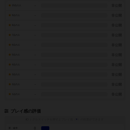
-
非公開
10点の人
-
非公開
9点の人
-
非公開
8点の人
-
非公開
7点の人
-
非公開
6点の人
-
非公開
5点の人
-
非公開
4点の人
-
非公開
3点の人
-
非公開
2点の人
-
非公開
1点の人
プレイ感の評価
トグルスイッチを押すとプレイ感（
※
）の投票ができます
0
運・確率