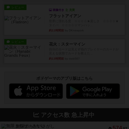
レビュー
画像付き
充実
フラットアイアン
世界に浸れる度 ☆☆☆☆★楽しさ ☆☆☆☆★
タイパ ☆☆☆☆☆マンハッ...
約11時間前
by DKnewyork
レビュー
花火：スターマイン
自分のカードは見えず他のプレイヤーのカードが
見える状態でカードを教えた...
約13時間前
by mob567
ボドゲーマのアプリ版はこちら
アクセス数 急上昇中
無限まちがいさがし
574
PT