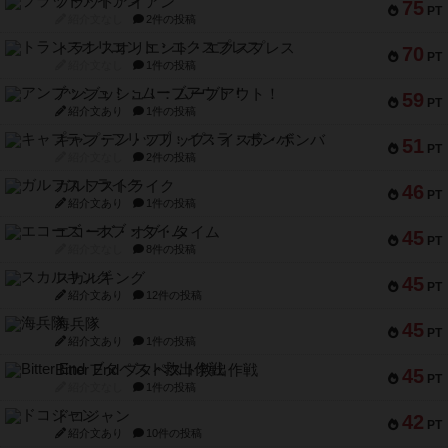
フラットアイアン
75
PT
紹介文なし
2件の投稿
トランスオリエント・エクスプレス
70
PT
紹介文なし
1件の投稿
アンブッシュ！：ムーブアウト！
59
PT
紹介文あり
1件の投稿
キャプテン・フリップ：イスラ・ボンバ
51
PT
紹介文なし
2件の投稿
ガルフストライク
46
PT
紹介文あり
1件の投稿
エコーズ・オブ・タイム
45
PT
紹介文なし
8件の投稿
スカルキング
45
PT
紹介文あり
12件の投稿
海兵隊
45
PT
紹介文あり
1件の投稿
Bitter End ブタペスト救出作戦
45
PT
紹介文なし
1件の投稿
ドコジャン
42
PT
紹介文あり
10件の投稿