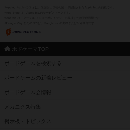
※Apple、Apple のロゴ は、米国および他の国々で登録されたApple Inc.の商標です。
※App Store は、Apple Inc.のサービスマークです。
※Android は、グーグル インコーポレイテッドの商標または登録商標です。
※Google Play とそのロゴは、Google Inc.の商標または登録商標です。
ボドゲーマTOP
ボードゲームを検索する
ボードゲームの新着レビュー
ボードゲーム会情報
メカニクス特集
掲示板・トピックス