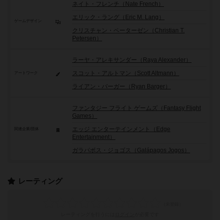
ネイト・フレンチ（Nate French）
エリック・ラング（Eric M. Lang）
ゲームデザイン
クリスチャン・ペーターゼン（Christian T.
Petersen）
ラーヤ・アレキサンダー（Raya Alexander）
スコット・アルトマン（Scott Altmann）
アートワーク
ライアン・バーガー（Ryan Barger）
ファンタジー フライト ゲームズ（Fantasy Flight
Games）
エッジ エンターテインメント（Edge
関連企業/団体
Entertainment）
ガラパボス・ジョゴス（Galápagos Jogos）
レーティング
レーティングを行うには
ログイン
が必要です