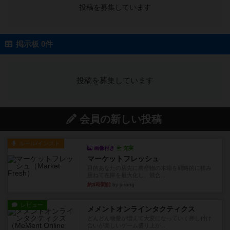
投稿を募集しています
掲示板 0件
投稿を募集しています
会員の新しい投稿
ルール/インスト
画像付き
充実
マーケットフレッシュ
目的あなたの店先に農産物の木箱を戦略的に積み
重ねて在庫を最大化し、競合...
約3時間前
by jurong
レビュー
メメントオンラインタクティクス
どんどん物量が増えて大変になっていく押し付け
合いが楽しいゲーム盛り上が...