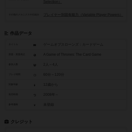
Selection）
プレイヤー別固有能力（Variable Player Powers）
その他のメカニクスや仕組み
作品データ
ゲームオブスローンズ：カードゲーム
タイトル
A Game of Thrones: The Card Game
原題・英題表記
2人～4人
参加人数
60分～120分
プレイ時間
12歳から
対象年齢
2008年～
発売時期
未登録
参考価格
クレジット