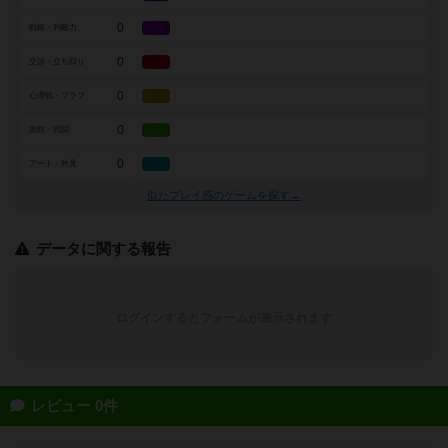
0
戦略・判断力
0
交渉・立ち回り
0
心理戦・ブラフ
0
攻防・戦闘
0
アート・外見
似たプレイ感のゲームを探す→
データに関する報告
ログインするとフォームが表示されます
レビュー 0件