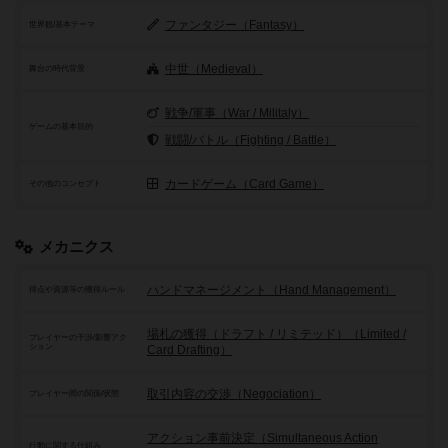
ファンタジー（Fantasy）
世界観/基本テーマ
中世（Medieval）
舞台の時代背景
戦争/軍事（War / Militaly）
ゲームの基本目的
戦闘/バトル（Fighting / Battle）
カードゲーム（Card Game）
その他のコンセプト
メカニクス
ハンドマネージメント（Hand Management）
得点や資源等の獲得ルール
場札の獲得（ドラフト / リミテッド）（Limited /
プレイヤーの干渉/影響アク
ション
Card Drafting）
取引内容の交渉（Negociation）
プレイヤー間の関係/状態
アクション事前決定（Simultaneous Action
行動に関する仕組み