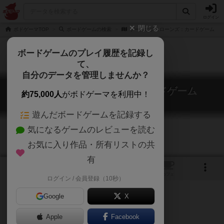
ログイン
閉じる
ボドゲーマTOP
ボードゲームの検索
ゲームオブスローンズ：カードゲーム
ボードゲームのプレイ履歴を記録し
て、
自分のデータを管理しませんか？
ゲームオブスローンズ：カードゲーム
約75,000人
がボドゲーマを利用中！
A Game of Thrones: The Card Game
遊んだボードゲームを記録する
気になるゲームのレビューを読む
お気に入り作品・所有リストの共
有
1
トップ
画像
動画
レビュー
カフェ
ログイン / 会員登録（10秒）
Google
X
Apple
ご協力ください
Facebook