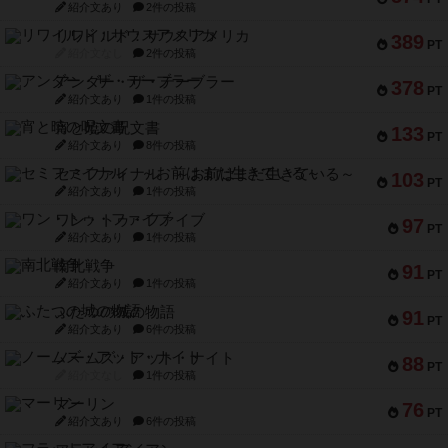
紹介文あり
2件の投稿
リワイルド：サウスアメリカ
389
PT
紹介文なし
2件の投稿
アンダー・ザ・テーブラー
378
PT
紹介文あり
1件の投稿
宵と暁の呪文書
133
PT
紹介文あり
8件の投稿
セミファイナル ～お前はまだ生きている～
103
PT
紹介文あり
1件の投稿
ワン・トゥ・ファイブ
97
PT
紹介文あり
1件の投稿
南北戦争
91
PT
紹介文あり
1件の投稿
ふたつの城の物語
91
PT
紹介文あり
6件の投稿
ノームズ・アット・ナイト
88
PT
紹介文なし
1件の投稿
マーリン
76
PT
紹介文あり
6件の投稿