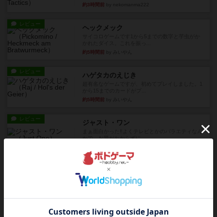
約3時間前
by nekomanma222
レビュー
ヘックメック
サイコロゲームです1から5までの数字と芋虫がか
かれたダイス。これを振っ...
約5時間前
by みいやん
レビュー
ハゲタカのえじき
超有名なゲームですが、初めてプレイしました。1
から15までのカードがプ...
約5時間前
by みいやん
レビュー
ジャスト・ワン
まぁ面白かった‼️よくテレビとかのバラエティなん
かで、お題がわからずに...
約5時間前
by みいやん
レビュー
ピタッコカルタ
ボドゲ相席会でプレイしましたひらがなが書かれ
たカードを2枚まで手をつけ...
約5時間前
by みいやん
ルール/インスト