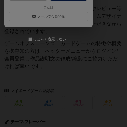
または
当サイトに掲載されている作品説明文やレビュー等
の情報は、ボドゲーマ運営事務局・ゲームデザイナ
メールで会員登録
ーご本人様・有志の皆様にご協力をいただきながら
登録されています。
しばらく表示しない
ゲームオブスローンズ：カードゲームの特徴や概要
を御存知の方は、ヘッダーメニューからログイン/
会員登録し作品説明文の作成/編集にご協力いただ
ければ幸いです。
マイボードゲーム登録者
6
2
1
2
興味あり
経験あり
お気に入り
持ってる
テーマ/フレーバー