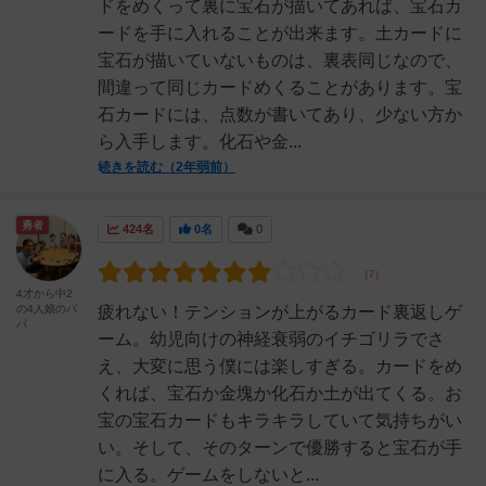
ドをめくって裏に宝石が描いてあれば、宝石カ
ードを手に入れることが出来ます。土カードに
宝石が描いていないものは、裏表同じなので、
間違って同じカードめくることがあります。宝
石カードには、点数が書いてあり、少ない方か
ら入手します。化石や金...
続きを読む（2年弱前）
勇者
424名
0名
0
4才から中2
の4人娘のパ
疲れない！テンションが上がるカード裏返しゲ
パ
ーム。幼児向けの神経衰弱のイチゴリラでさ
え、大変に思う僕には楽しすぎる。カードをめ
くれば、宝石か金塊か化石か土が出てくる。お
宝の宝石カードもキラキラしていて気持ちがい
い。そして、そのターンで優勝すると宝石が手
に入る。ゲームをしないと...