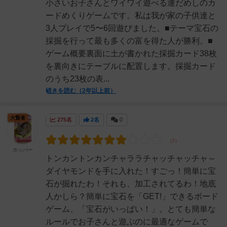
小さいお子さんとワイワイ遊べる運だめしのカ
ードめくりゲームです。私は我が家の子供達と
3人プレイで5〜6回遊びました。■テーマ宝石の
採掘を行って最も多くの富を得た人が勝利。■
ゲーム概要裏面に土が書かれた採掘カード38枚
を裏向きにテーブルに配置します。採掘カード
のうち23枚の表...
続きを読む（2年以上前）
大賢者
275名
2名
0
ホッパー
トンカントンカンチャララチャッチャッチャ～
ダイヤモンドを手に入れた！すごっ！簡単に宝
石が掘れたわ！それも、加工されてるわ！地底
人かしら？簡単に宝石を「GET!」できるボード
ゲーム、「宝石がいっぱい！」。とても簡単な
ルールでお子さんと遊ぶのに最適なゲームで