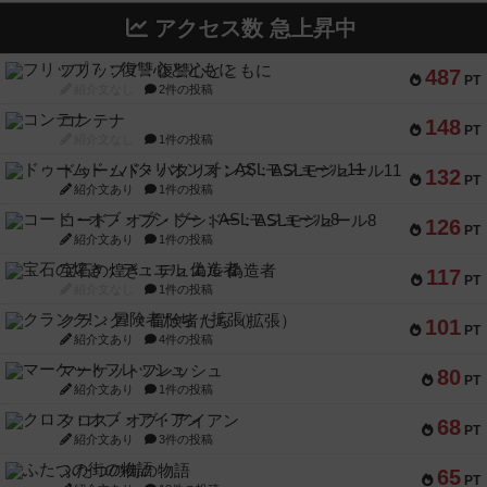
アクセス数 急上昇中
フリップ７：復讐心とともに
487
PT
紹介文なし
2件の投稿
コンテナ
148
PT
紹介文なし
1件の投稿
ドゥームド・バタリオンズ：ASLモジュール11
132
PT
紹介文あり
1件の投稿
コード・オブ・ブシドー：ASLモジュール8
126
PT
紹介文あり
1件の投稿
宝石の煌き：デュエル 偽造者
117
PT
紹介文なし
1件の投稿
クランク! ：冒険者たち（拡張）
101
PT
紹介文あり
4件の投稿
マーケットフレッシュ
80
PT
紹介文あり
1件の投稿
クロス・オブ・アイアン
68
PT
紹介文あり
3件の投稿
ふたつの街の物語
65
PT