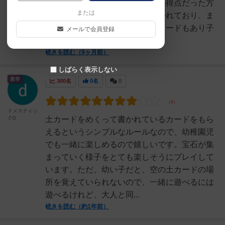
石をゲットしていき、終了時に高得点だった方
または
が勝ち。宝石がとても綺麗に描かれており、ま
た宝石だけでなく金塊や化石のカードもあり子
メールで会員登録
供達にはとても受けが...
続きを読む（9ヶ月前）
しばらく表示しない
皇帝
300名
0名
0
ドメスティッ
クD
土カードをめくって書かれているカードをもら
えるというシンプルなルールなので、幼稚園児
でも一緒に楽しめるので嬉しいです。宝石が集
まっていく様子をとても楽しそうにプレイして
います。ただ、幼い子だと、空の土カードの場
所を覚えていられないので、一緒に遊べるには
遊べるけれど、大人と同...
続きを読む（約1年前）