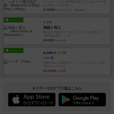
ボードゲームを1,000個以上持っているユーザー視
点で良かった点と悪か...
約7時間前
by オグランド（Oguland）
レビュー
充実
海賊と商人
舞台は17世紀カリブ海！ プレイヤーは船長として
1隻の船を駆り・・17...
約8時間前
by yuishi
レビュー
画像付き
充実
パーラ
率直に遊んだ感想を言う！トリックテイキング(ﾄﾘ
ﾃ)のカードゲーム。 ...
約10時間前
by 鳴屋
ボドゲーマのアプリ版はこちら