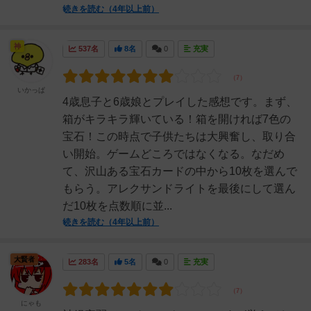
続きを読む（4年以上前）
神
537名
8名
0
充実
いかっぱ
4歳息子と6歳娘とプレイした感想です。まず、
箱がキラキラ輝いている！箱を開ければ7色の
宝石！この時点で子供たちは大興奮し、取り合
い開始。ゲームどころではなくなる。なだめ
て、沢山ある宝石カードの中から10枚を選んで
もらう。アレクサンドライトを最後にして選ん
だ10枚を点数順に並...
続きを読む（4年以上前）
大賢者
283名
5名
0
充実
にゃも