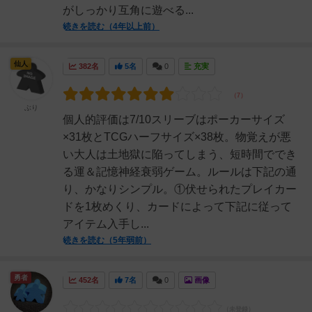
がしっかり互角に遊べる...
続きを読む（4年以上前）
仙人
382名
5名
0
充実
ぶり
個人的評価は7/10スリーブはポーカーサイズ
×31枚とTCGハーフサイズ×38枚。物覚えが悪
い大人は土地獄に陥ってしまう、短時間ででき
る運＆記憶神経衰弱ゲーム。ルールは下記の通
り、かなりシンプル。①伏せられたプレイカー
ドを1枚めくり、カードによって下記に従って
アイテム入手し...
続きを読む（5年弱前）
勇者
452名
7名
0
画像