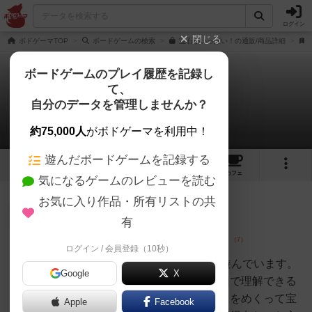
ログイン
閉じる
ボドゲーマTOP
ボードゲームの検索
宝石がいっぱい！の通販/商品詳細
ボードゲームのプレイ履歴を記録し
て、
宝石がいっぱい！
自分のデータを管理しませんか？
25件のレビュー
約75,000人
がボドゲーマを利用中！
遊んだボードゲームを記録する
6
2
25
150
トップ
画像
動画
レビュー
カフェ
気になるゲームのレビューを読む
お気に入り作品・所有リストの共
勇者
380名
1名
0
充実
有
ログイン / 会員登録（10秒）
イナ嬢
4歳の子供と8歳のお兄ちゃんと遊んでいます。
Google
X
大人なら説明書通りに読めば一回で理解できる
シンプルさです。目的は土カードをめくって宝
Apple
Facebook