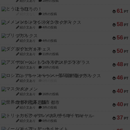
紹介文あり
18件の投稿
とうほうの！
61
PT
紹介文なし
1件の投稿
メメントオンラインタクティクス
58
PT
紹介文あり
4件の投稿
ブリックス
56
PT
紹介文あり
4件の投稿
ダグエイトチェス
50
PT
紹介文あり
11件の投稿
アズール：シントラのステンドグラス
48
PT
紹介文あり
18件の投稿
ロシアン・キャンペーン：第5版デラックス
46
PT
紹介文あり
0件の投稿
マスクメン
40
PT
紹介文あり
16件の投稿
世界の七不思議：都市
40
PT
紹介文あり
3件の投稿
トリックギア - ペルソナ5 ザ・ロイヤル-
37
PT
紹介文あり
6件の投稿
ノームズ・アット・ナイト