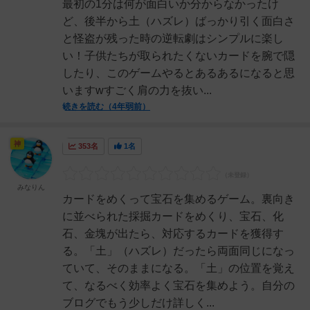
最初の1分は何が面白いか分からなかったけ
ど、後半から土（ハズレ）ばっかり引く面白さ
と怪盗が残った時の逆転劇はシンプルに楽し
い！子供たちが取られたくないカードを腕で隠
したり、このゲームやるとあるあるになると思
いますwすごく肩の力を抜い...
続きを読む（4年弱前）
神
353名
1名
みなりん
カードをめくって宝石を集めるゲーム。裏向き
に並べられた採掘カードをめくり、宝石、化
石、金塊が出たら、対応するカードを獲得す
る。「土」（ハズレ）だったら両面同じになっ
ていて、そのままになる。「土」の位置を覚え
て、なるべく効率よく宝石を集めよう。自分の
ブログでもう少しだけ詳しく...