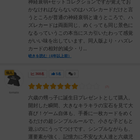
神経衰弱+セットコレクションですが覚えてお
かなければならないのはハズレカードだけと言
うところが普通の神経衰弱と違うところで、ハ
ズレカードは両面同じ、めくっても同じ景色に
なるっていうこの本当にスカ引いたわって感覚
がいい味を出しています。同人版より・ハズレ
カードの相対的減少・リ...
続きを読む（4年以上前）
仙人
368名
5名
0
tomato
六歳の甥っ子に誕生日プレゼントとして購入。
開封した瞬間、大きなキラキラの宝石を見て大
喜び！ゲーム自体も、手番に一枚カードをめく
るだけの超シンプルルールで、小さな子どもと
遊ぶのにうってつけです。シンプルながらも、
運要素が強く、記憶力に不安な大人達と六歳児