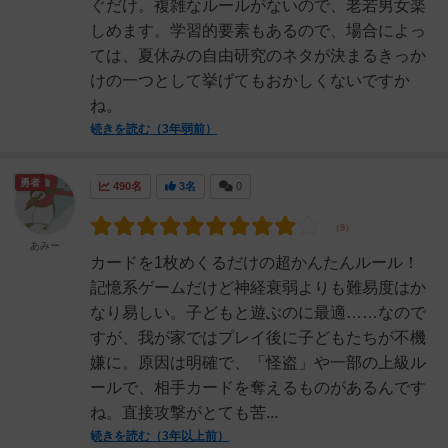
ぐだけ。複雑なルールがないので、老若男女楽
しめます。学習的要素もあるので、場合によっ
ては、夏休みの自由研究のネタが決まるきっか
けの一つとして挙げてもおかしくないですか
ね。
続きを読む（3年弱前）
勇者
490名
3名
0
あみー
カードを1枚めくるだけの超かんたんルール！
記憶系ゲームだけど神経衰弱よりも難易度はか
なり易しい。子どもと遊ぶのに最適……なので
すが、我が家ではプレイ後に子どもたちが不機
嫌に。原因は明確で、「怪盗」や一部の上級ル
ールで、相手カードを奪えるものがあるんです
ね。直接攻撃がとても苦...
続きを読む（3年以上前）