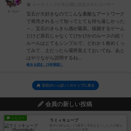
レーティングが非公開に設定されたユーザー
まつなが
宝石が大好きなのでこんな素敵なアートワーク
で発売されるって知ってとても待ち遠しかった
～。宝石のきらきら感が最高。採掘するゲーム
だけど原石じゃなくてぴかぴかのルースの絵！
ルールはとてもシンプルで、どれか１枚めくっ
てみて、土だったら場所覚えておいてね、あと
はやりながら説明するね...
続きを読む（5年弱前）
宝石がいっぱい！のトップに戻る
会員の新しい投稿
レビュー
ラミィキューブ
数字の牌を出して1番早く手札をなくした人が勝ち
というシンプルだけど非常...