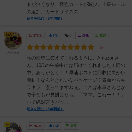
ドが無くなり、怪盗カードが減少。上級ルール
の追加。カードサイズの...
続きを読む（5年弱前）
仙人
272名
7名
0
画像
充実
凸凹ママ
私の熱望に答えてくれるように、Amazonさ
ん、10/1の午前中には届けてくれました！雨の
中、ありがとう！！早速ポストに回収に向かい
開封！なんときれいなパッケージ♡表面からキ
ラキラ！凝ってますねぇ。これは本屋さんとか
で子どもが見掛けたら、「ママ、これー！！」
って絶対言うパッ...
続きを読む（5年弱前）
神
757名
12名
充実