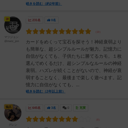
続きを読む（約2年前）
神
231名
0名
マツジョン
@matz_jon
カードをめくって宝石を探そう！神経衰弱より
も簡単な、超シンプルルールが魅力。記憶力に
自信がなくても、子供たちに勝てるカモ。１枚
選んでめくるだけ、超シンプルなルールの神経
衰弱。ハズレが続くことがないので、神経が衰
弱することなく、最後まで楽しく遊べます。記
憶力に自信がなくても、...
続きを読む（2年以上前）
仙人
645名
3名
0
充実
グレン