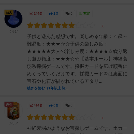
仙人
244名
2名
0
充実
くらげ
子供と遊んだ感想です。楽しめる年齢：４歳～
難易度：★★★☆☆子供の楽しみ度：
★★★★★大人の楽しみ度：★★★★☆繰り返
し遊ぶ頻度：★★★☆☆【基本ルール】神経衰
弱系採掘ゲームです。採掘カードを広げ順番に
めくっていくだけです。採掘カードをは裏面に
宝石や化石が描かれているアタリ...
続きを読む（1年以上前）
勇者
414名
0名
0
カリア
神経衰弱のようなお宝探しゲームです。土カー