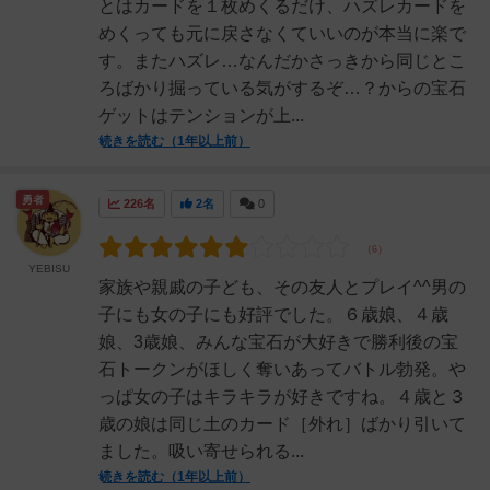
とはカードを１枚めくるだけ、ハズレカードを
めくっても元に戻さなくていいのが本当に楽で
す。またハズレ…なんだかさっきから同じとこ
ろばかり掘っている気がするぞ…？からの宝石
ゲットはテンションが上...
続きを読む（1年以上前）
勇者
226名
2名
0
YEBISU
家族や親戚の子ども、その友人とプレイ^^男の
子にも女の子にも好評でした。６歳娘、４歳
娘、3歳娘、みんな宝石が大好きで勝利後の宝
石トークンがほしく奪いあってバトル勃発。や
っぱ女の子はキラキラが好きですね。４歳と３
歳の娘は同じ土のカード［外れ］ばかり引いて
ました。吸い寄せられる...
続きを読む（1年以上前）