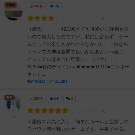
大賢者
241名
1名
り
（感想）・・・42/100とても可愛いし評判も良
いので購入したのですが、私には合わず、ゲー
ムとしての楽しさがわからなかった。これなら
トランプの神経衰弱で良いかなあという感じ。
ビジュアルは本当に可愛い。（パケ）・・・
30/50■箱のデザイン→★★★★10/10■コンポー
ネント...
続きを読む（1年以上前）
勇者
258名
2名
0
taz
４歳娘のお気に入り！簡単なルールと宝探しの
ワクワク感が魅力のゲームです。手番でやるこ