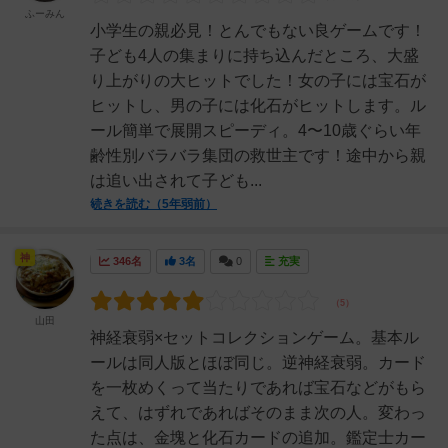
ふーみん
小学生の親必見！とんでもない良ゲームです！
子ども4人の集まりに持ち込んだところ、大盛
り上がりの大ヒットでした！女の子には宝石が
ヒットし、男の子には化石がヒットします。ル
ール簡単で展開スピーディ。4〜10歳ぐらい年
齢性別バラバラ集団の救世主です！途中から親
は追い出されて子ども...
続きを読む（5年弱前）
神
346名
3名
0
充実
山田
神経衰弱×セットコレクションゲーム。基本ル
ールは同人版とほぼ同じ。逆神経衰弱。カード
を一枚めくって当たりであれば宝石などがもら
えて、はずれであればそのまま次の人。変わっ
た点は、金塊と化石カードの追加。鑑定士カー