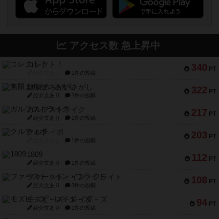
アクセス数 急上昇中
コレクト！
340
PT
紹介文なし
1件の投稿
無限まちがいさがし
322
PT
紹介文あり
2件の投稿
ガルフストライク
217
PT
紹介文あり
1件の投稿
クルティボ
203
PT
紹介文なし
1件の投稿
1809
112
PT
紹介文あり
1件の投稿
ファースト・イン・フライト
108
PT
紹介文あり
3件の投稿
モズビ－ズ・レイダ－ズ
94
PT
紹介文あり
1件の投稿