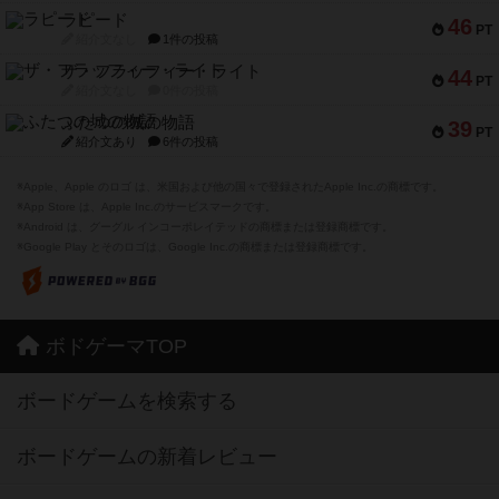
ラピード
46
PT
紹介文なし
1件の投稿
ザ・フラッフィー・ライト
44
PT
紹介文なし
0件の投稿
ふたつの城の物語
39
PT
紹介文あり
6件の投稿
※Apple、Apple のロゴ は、米国および他の国々で登録されたApple Inc.の商標です。
※App Store は、Apple Inc.のサービスマークです。
※Android は、グーグル インコーポレイテッドの商標または登録商標です。
※Google Play とそのロゴは、Google Inc.の商標または登録商標です。
ボドゲーマTOP
ボードゲームを検索する
ボードゲームの新着レビュー