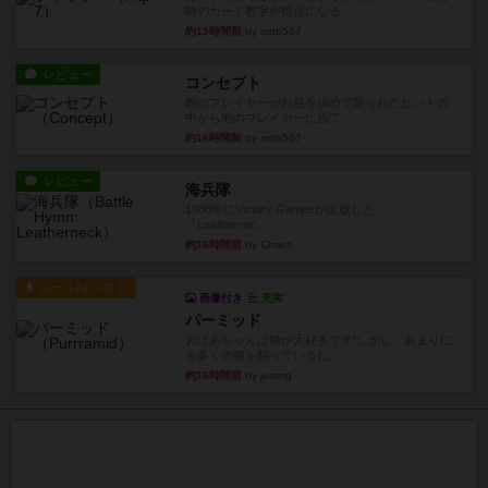
時のカード数字が得点になる...
約15時間前
by mob567
レビュー
コンセプト
親のプレイヤーがお題を決めて限られたヒントの
中から他のプレイヤーに当て...
約16時間前
by mob567
レビュー
海兵隊
1988年にVictory Gamesが出版した
『Leathernec...
約16時間前
by Chaco
ルール/インスト
画像付き
充実
パーミッド
おばあちゃんは猫が大好きです!しかし、あまりに
も多くの猫を飼っているた...
約16時間前
by jurong