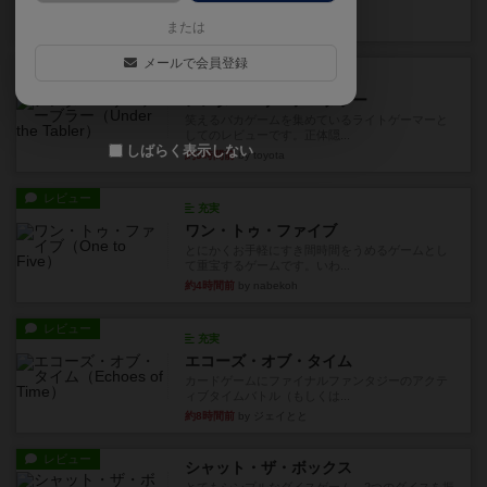
見える状態でカードを教えた...
19分前
by mob567
または
メールで会員登録
レビュー
充実
アンダー・ザ・テーブラー
笑えるバカゲームを集めているライトゲーマーと
してのレビューです。正体隠...
しばらく表示しない
約3時間前
by toyota
レビュー
充実
ワン・トゥ・ファイブ
とにかくお手軽にすき間時間をうめるゲームとし
て重宝するゲームです。いわ...
約4時間前
by nabekoh
レビュー
充実
エコーズ・オブ・タイム
カードゲームにファイナルファンタジーのアクテ
ィブタイムバトル（もしくは...
約8時間前
by ジェイとと
レビュー
シャット・ザ・ボックス