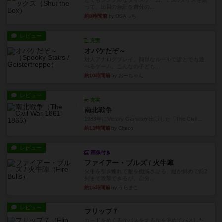
とてもシンプルなダイスゲーム。2つのダイスを振
って、出目の合計を自分の...
約8時間前
by OSAっち
レビュー
充実
オバケだぞ～
対人アナログプレイ。簡単なルールで誰とでも遊
べるゲーム。こんなの子ども...
約10時間前
by おーちゃん
レビュー
充実
南北戦争
1983年にVictory Gamesが出版した『The Civil ...
約13時間前
by Chaco
レビュー
画像付き
ファイアー・ブルズ / 火牛陣
火牛を引き連れて敵を殲滅させる。縦か斜めで前2
列まで攻撃できるが、自分...
約15時間前
by うらまこ
レビュー
フリップ７
カードをめくるかパスをするかを決めてパスした