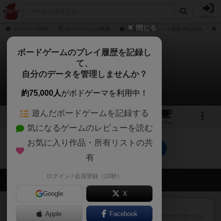
ログイン
閉じる
ボドゲーマTOP
ボードゲームの検索
宝石がいっぱい！の通販/商品詳細
ボードゲームのプレイ履歴を記録し
て、
宝石がいっぱい！
自分のデータを管理しませんか？
0件のルール/インスト
約75,000人
がボドゲーマを利用中！
遊んだボードゲームを記録する
6
2
25
150
トップ
画像
動画
レビュー
カフェ
気になるゲームのレビューを読む
お気に入り作品・所有リストの共
宝石がいっぱい！のトップに戻る
有
ログイン / 会員登録（10秒）
会員の新しい投稿
Google
X
レビュー
花火：スターマイン
Apple
Facebook
自分のカードは見えず他のプレイヤーのカードが