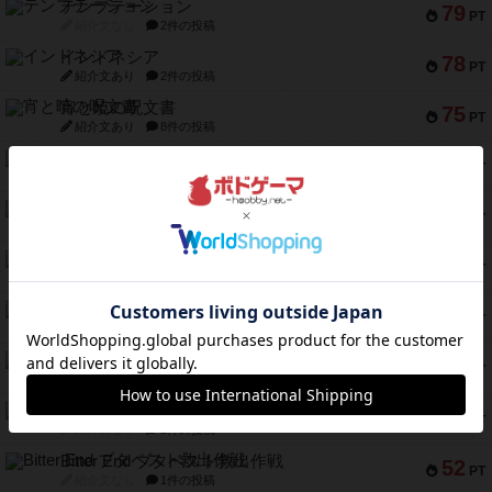
テンプテーション
79
PT
紹介文なし
2件の投稿
インドネシア
78
PT
紹介文あり
2件の投稿
宵と暁の呪文書
75
PT
紹介文あり
8件の投稿
リスボン・トラム 28
73
PT
紹介文あり
9件の投稿
アマナイト
73
PT
紹介文なし
1件の投稿
ブラヴェスト
66
PT
紹介文なし
1件の投稿
スペクタキュラー
60
PT
紹介文なし
1件の投稿
スモールワールド
59
PT
紹介文あり
13件の投稿
ギャンブラー
58
PT
紹介文なし
2件の投稿
Bitter End ブタペスト救出作戦
52
PT
紹介文なし
1件の投稿