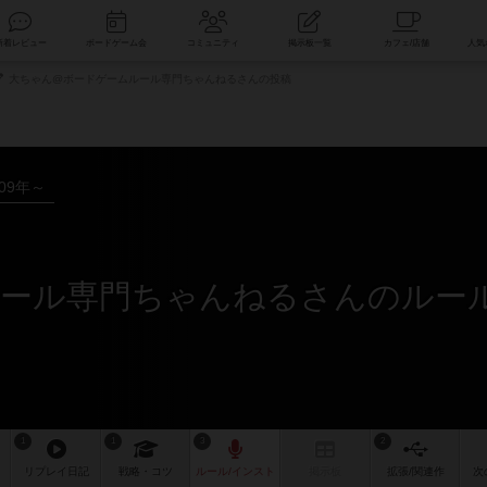
索
新着レビュー
ボードゲーム会
コミュニティ
掲示板一覧
大ちゃん@ボードゲームルール専門ちゃんねるさんの投稿
009年～
1
1
3
2
リプレイ
日記
戦略
・コツ
ルール
/インスト
掲示板
拡張/関連
作
次