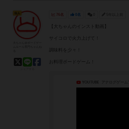
仙人
76名
0名
0
5年以上前
【大ちゃんのインスト動画】
サイコロで火力上げて！
大ちゃん@ボードゲー
ムルール専門ちゃんね
調味料を少々！
る
お料理ボードゲーム！
シェアする