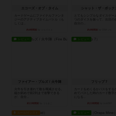
エコーズ・オブ・タイム
シャット・ザ・ボック
カードゲームにファイナルファンタ
とてもシンプルなダイスゲー
ジーのアクティブタイムバトル（も
つのダイスを振って、出目の
しくは...
自分の...
約4時間前
by ジェイとと
約4時間前
by OSAっち
レビュー
レビュー
ファイアー・ブルズ / 火牛陣
フリップ７
火牛を引き連れて敵を殲滅させる。
カードをめくるかパスをする
縦か斜めで前2列まで攻撃できる
めてパスした時のカード数字
が、自分...
になる...
約11時間前
by うらまこ
約11時間前
by mob567
ルール/インスト
レビュー