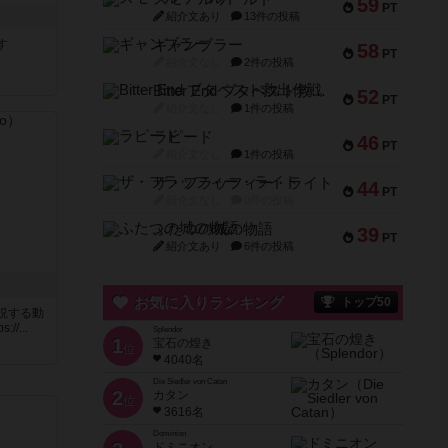
59
PT
紹介文あり
13件の投稿
ギャンブラー
す
58
PT
紹介文なし
2件の投稿
Bitter End ブタペスト救出作戦
52
PT
紹介文なし
1件の投稿
ラピード
46
PT
紹介文なし
1件の投稿
ザ・フラッフィー・ライト
44
PT
紹介文なし
0件の投稿
ふたつの城の物語
39
PT
紹介文あり
6件の投稿
お気に入りランキング
トップ50
説する動
/...
Splendor
1
宝石の煌き
位
4040名
Die Siedler von Catan
2
カタン
位
3616名
Dominion
ドミニオン