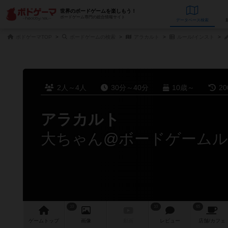
世界のボードゲームを楽しもう！
ボードゲーム専門の総合情報サイト
データベース
検
ボドゲーマTOP
ボードゲームの検索
アラカルト
ルール/インスト
2人～4人
30分～40分
10歳～
2
アラカルト
10
10
65
ゲーム
トップ
画像
動画
レビュー
店舗/
カフェ