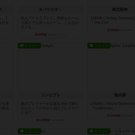
ス
オバケだぞ～
南北戦争
ム。2
対人アナログプレイ。簡単なルール
1983年にVictory Game
合計を
で誰とでも遊べるゲーム。こんなの
『The Civil ...
子ども...
約9時間前
by Chaco
約5時間前
by おーちゃん
レビュー
レビュー
コンセプト
海兵隊
かを決
親のプレイヤーがお題を決めて限ら
1988年にVictory Game
が得点
れたヒントの中から他のプレイヤー
『Leathernec...
に当て...
約12時間前
by Chaco
約12時間前
by mob567
レビュー
レビュー