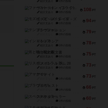
紹介文あり
1件の投稿
ファースト・イン・フライト
108
PT
紹介文あり
3件の投稿
モズビ－ズ・レイダ－ズ
94
PT
紹介文あり
1件の投稿
テンプテーション
79
PT
紹介文なし
2件の投稿
インドネシア
78
PT
紹介文あり
2件の投稿
宵と暁の呪文書
75
PT
紹介文あり
8件の投稿
リスボン・トラム 28
73
PT
紹介文あり
9件の投稿
アマナイト
73
PT
紹介文なし
1件の投稿
ブラヴェスト
66
PT
紹介文なし
1件の投稿
スペクタキュラー
60
PT
紹介文なし
1件の投稿
スモールワールド