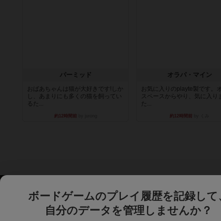
パーミッド
オラパ・マイン
おばあちゃんは猫が大好きです!しか
お気に入りのplayte製です。
し、あまりにも多くの猫を飼ってい
スペースからやり、気に入り
るた...
た...
約12時間前
by jurong
約12時間前
by くみ
ボードゲームのプレイ履歴を記録して
自分のデータを管理しませんか？