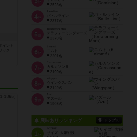
3
位
2528名
Battle Line
4
バトルライン
位
2377名
Terraforming Mars
5
テラフォーミングマーズ
位
2370名
ポイント
6 nimmt!
リック
6
ニムト
位
2201名
Carcassonne
7
カルカソンヌ
位
2190名
Wingspan
8
ウイングスパン
位
2149名
Azul
9
アズール
位
1903名
興味ありランキング
トップ50
SCYTHE
1
サイズ -大鎌戦役-
位