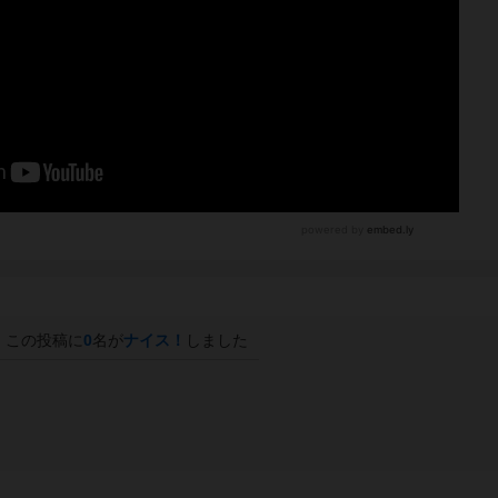
この投稿に
0
名が
ナイス！
しました