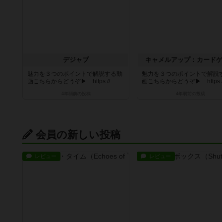
デジャブ
キャメルアップ：カード
魅力を３つのポイントで解説する動
魅力を３つのポイントで解説
画こちらからどうぞ▶ https://...
画こちらからどうぞ▶ https://.
4年弱前
の投稿
4年弱前
の投稿
会員の新しい投稿
レビュー
レビュー