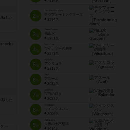
2415名
Terraforming Mars
2
テラフォーミングマーズ
位
sが出版した
2394名
Stone Garden
3
枯山水
位
2281名
Viticulture
4
ワイナリーの四季
位
2272名
Agricola
5
アグリコラ
位
2119名
Azul
6
アズール
位
2035名
Splendor
7
宝石の煌き
位
2028名
sが出版した
Wingspan
8
ウイングスパン
位
2006名
7 Wonders
9
世界の七不思議
位
1919名