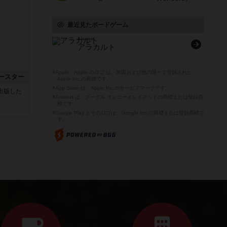
最近見たボードゲーム
A la carte
アラカルト
※Apple、Apple のロゴ は、米国および他の国々で登録された
ースター
Apple Inc.の商標です。
※App Store は、Apple Inc.のサービスマークです。
sが出版した
※Android は、グーグル インコーポレイテッドの商標または登録商
標です。
※Google Play とそのロゴは、Google Inc.の商標または登録商標で
す。