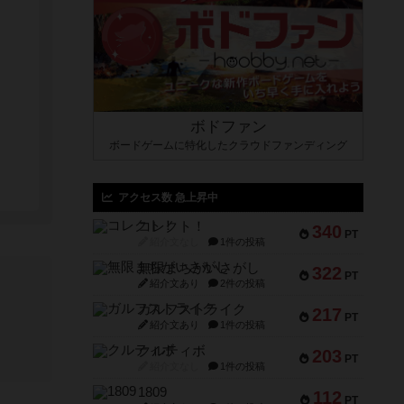
ボドファン
ボードゲームに特化したクラウドファンディング
アクセス数 急上昇中
コレクト！
340
PT
紹介文なし
1件の投稿
無限まちがいさがし
322
PT
紹介文あり
2件の投稿
ガルフストライク
217
PT
紹介文あり
1件の投稿
クルティボ
203
PT
紹介文なし
1件の投稿
1809
112
PT