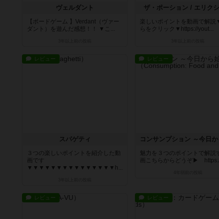
ヴェルダント
ザ・ポーション / エリク
【ボードゲーム 】Verdant（ヴァー
楽しいポイントを動画で解説
ダント）を遊んだ感想！！ ▼こ...
らをクリック▼https://yout...
3年以上前
の投稿
3年以上前
の投稿
レビュー
レビュー
スパゲティ
３つの楽しいポイントを紹介した動
魅力を３つのポイントで解説
画です
画こちらからどうぞ▶ https://.
▼▼▼▼▼▼▼▼▼▼▼▼▼▼▼h...
4年弱前
の投稿
3年以上前
の投稿
レビュー
レビュー