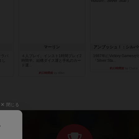
マーリン
アンブッシュ！：シルバ
オラパ
４人プレイ。インスト1時間プレイ2
1987年にVictory Game
まし
時間半。結構ダイス運と手札のカー
『Silver Sta...
ド運...
約13時間前
by Chaco
約13時間前
by oliber
閉じる
、