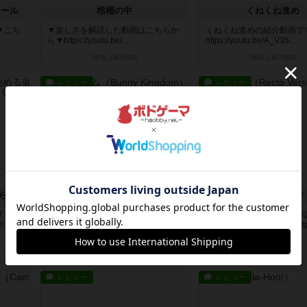
シール
棺桶の中
くねくね進め
▼こち
▼楽しさを解説した動画はこちらか
くねくね進めの紹介動画で
ら▼https://youtu.be/...
https://youtu.be/A_V35...
3年以上前
の投稿
3年以上前
の投稿
レビュー
レビュー
コンサンプション ～今日から始める健康生活～
バニーキングダム
レクト・ベルソ
する動
魅力を３つのポイントで解説する動
魅力を３つのポイントで解
..
画こちらからどうぞ▶ https://...
画こちらからどうぞ▶ https:/
4年弱前
の投稿
4年弱前
の投稿
レビュー
レビュー