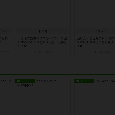
ゲーム
トゥキ
フラフー！
する動
トゥキの魅力を３つのポイントで紹
遊びたくなる魅力を３つの
..
介する動画これを観ればきっとあな
で説明▶動画はこちらをク
たも遊...
▶htt...
4年弱前
の投稿
4年弱前
の投稿
レビュー
レビュー