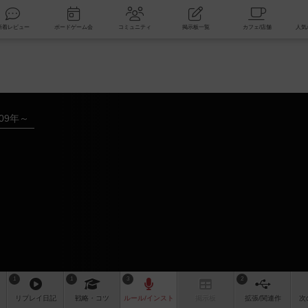
索
新着レビュー
ボードゲーム会
コミュニティ
掲示板一覧
009年～
1
1
3
2
リプレイ
日記
戦略
・コツ
ルール
/インスト
掲示板
拡張/関連
作
次