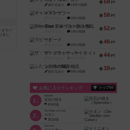
59
PT
紹介文あり
13件の投稿
ギャンブラー
58
PT
紹介文なし
2件の投稿
Bitter End ブタペスト救出作戦
52
PT
す。オラパ
紹介文なし
1件の投稿
りまし
ラピード
46
PT
紹介文なし
1件の投稿
ザ・フラッフィー・ライト
44
PT
紹介文なし
0件の投稿
ふたつの城の物語
39
PT
紹介文あり
6件の投稿
お気に入りランキング
トップ50
Splendor
1
宝石の煌き
位
4040名
Die Siedler von Catan
2
カタン
位
3616名
Dominion
ドミニオン