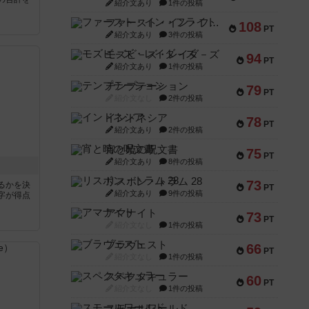
紹介文あり
1件の投稿
ファースト・イン・フライト
108
PT
紹介文あり
3件の投稿
モズビ－ズ・レイダ－ズ
94
PT
紹介文あり
1件の投稿
テンプテーション
79
PT
紹介文なし
2件の投稿
インドネシア
78
PT
紹介文あり
2件の投稿
宵と暁の呪文書
75
PT
紹介文あり
8件の投稿
リスボン・トラム 28
73
るかを決
PT
紹介文あり
9件の投稿
字が得点
アマナイト
73
PT
紹介文なし
1件の投稿
ブラヴェスト
66
PT
紹介文なし
1件の投稿
スペクタキュラー
60
PT
紹介文なし
1件の投稿
スモールワールド