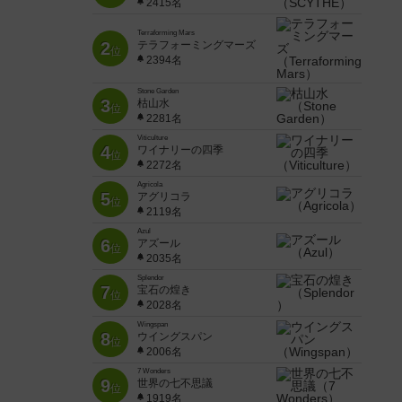
2415名
Terraforming Mars
2
テラフォーミングマーズ
位
2394名
Stone Garden
3
枯山水
位
2281名
Viticulture
4
ワイナリーの四季
位
2272名
Agricola
5
アグリコラ
位
2119名
Azul
6
アズール
位
2035名
Splendor
7
宝石の煌き
位
2028名
Wingspan
8
ウイングスパン
位
2006名
7 Wonders
9
世界の七不思議
位
1919名