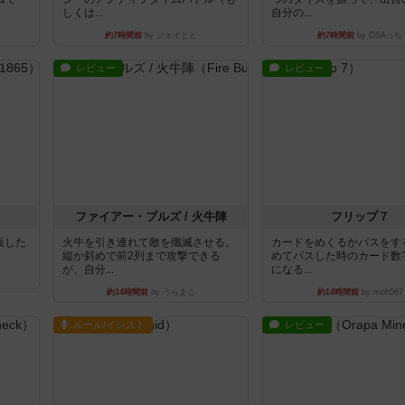
しくは...
自分の...
約7時間前
by ジェイとと
約7時間前
by OSAっち
レビュー
レビュー
ファイアー・ブルズ / 火牛陣
フリップ７
出版した
火牛を引き連れて敵を殲滅させる。
カードをめくるかパスをす
縦か斜めで前2列まで攻撃できる
めてパスした時のカード数
が、自分...
になる...
約14時間前
by うらまこ
約14時間前
by mob567
ルール/インスト
レビュー