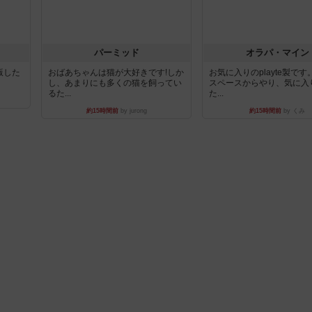
パーミッド
オラパ・マイン
出版した
おばあちゃんは猫が大好きです!しか
お気に入りのplayte製で
し、あまりにも多くの猫を飼ってい
スペースからやり、気に入
るた...
た...
約15時間前
by jurong
約15時間前
by くみ