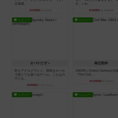
正体隠...
す。いわ...
約2時間前
by toyota
約3時間前
by nabekoh
レビュー
レビュー
オバケだぞ～
南北戦争
対人アナログプレイ。簡単なルール
1983年にVictory Gamesが
で誰とでも遊べるゲーム。こんなの
『The Civil ...
子ども...
約12時間前
by Chaco
約9時間前
by おーちゃん
レビュー
レビュー