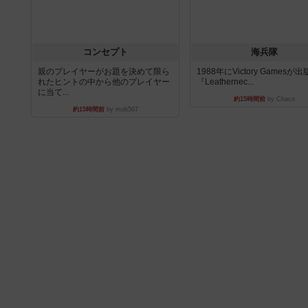
コンセプト
海兵隊
親のプレイヤーがお題を決めて限ら
1988年にVictory Gamesが
れたヒントの中から他のプレイヤー
『Leathernec...
に当て...
約15時間前
by Chaco
約15時間前
by mob567