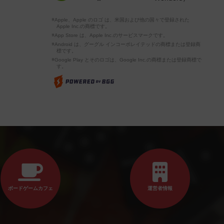
※Apple、Apple のロゴ は、米国および他の国々で登録された
Apple Inc.の商標です。
※App Store は、Apple Inc.のサービスマークです。
※Android は、グーグル インコーポレイテッドの商標または登録商
標です。
※Google Play とそのロゴは、Google Inc.の商標または登録商標で
す。
ボードゲームカフェ
運営者情報