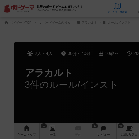
世界のボードゲームを楽しもう！
ボードゲーム専門の総合情報サイト
データベース
検
ボドゲーマTOP
ボードゲームの検索
アラカルト
ルール/インスト
2人～4人
30分～40分
10歳～
2
アラカルト
3件のルール/インスト
10
10
65
ゲーム
トップ
画像
動画
レビュー
店舗/
カフェ