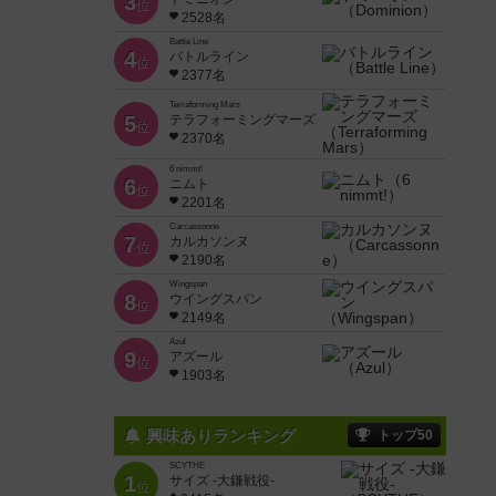
3
位
2528名
Battle Line
4
バトルライン
位
2377名
Terraforming Mars
5
テラフォーミングマーズ
位
2370名
6 nimmt!
6
ニムト
位
2201名
Carcassonne
7
カルカソンヌ
位
2190名
Wingspan
8
ウイングスパン
位
2149名
Azul
9
アズール
位
1903名
興味ありランキング
トップ50
SCYTHE
1
サイズ -大鎌戦役-
位