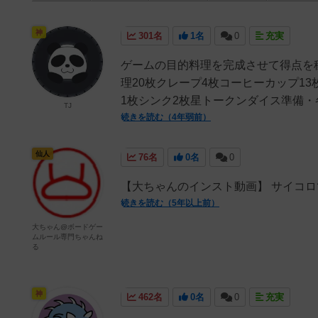
神
301名
1名
0
充実
ゲームの目的料理を完成させて得点を稼
理20枚クレープ4枚コーヒーカップ1
1枚シンク2枚星トークンダイス準備・各
TJ
続きを読む（4年弱前）
仙人
76名
0名
0
【大ちゃんのインスト動画】 サイコロ
続きを読む（5年以上前）
大ちゃん@ボードゲー
ムルール専門ちゃんね
る
神
462名
0名
0
充実