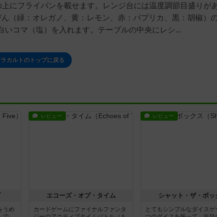
の上にフライパンを載せます。レンジ台には温度調節目盛りが
びん（緑：オレガノ、黄：レモン、赤：パプリカ、黒：胡椒）
いコマ（塩）を入れます。テーブルの中央にレシ...
アラカルトのトップに戻る
レビュー
レビュー
ブ
エコーズ・オブ・タイム
シャット・ザ・ボッ
をうめ
カードゲームにファイナルファンタ
とてもシンプルなダイスゲ
ムで
ジーのアクティブタイムバトル（も
つのダイスを振って、出目