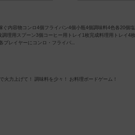
ぐ内容物コンロ4個フライパン4個小瓶4個調味料4色各20個塩
3枚調理用スプーン3個コーヒー用トレイ1枚完成料理用トレイ4
プレイヤーにコンロ・フライパ...
で火力上げて！ 調味料を少々！ お料理ボードゲーム！