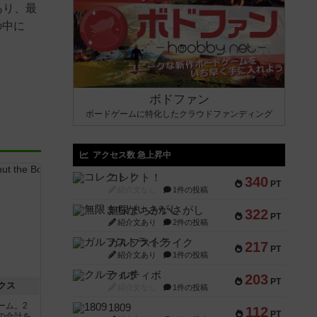
あり、最
の中に
ボドファン
ボードゲームに特化したクラウドファンディング
アクセス数 急上昇中
コレクト！
340
PT
紹介文なし
1件の投稿
無限まちがいさがし
322
PT
紹介文あり
2件の投稿
ガルフストライク
217
PT
紹介文あり
1件の投稿
クルティボ
203
PT
クス
紹介文なし
1件の投稿
ーム。2
1809
112
PT
の合計を