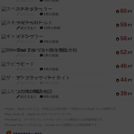
紹介文なし
1件の投稿
スペクタキュラー
60
PT
紹介文なし
1件の投稿
スモールワールド
59
PT
紹介文あり
13件の投稿
ギャンブラー
58
PT
紹介文なし
2件の投稿
Bitter End ブタペスト救出作戦
52
PT
紹介文なし
1件の投稿
ラピード
46
PT
紹介文なし
1件の投稿
ザ・フラッフィー・ライト
44
PT
紹介文なし
0件の投稿
ふたつの城の物語
39
PT
紹介文あり
6件の投稿
※Apple、Apple のロゴ は、米国および他の国々で登録されたApple Inc.の商標です。
※App Store は、Apple Inc.のサービスマークです。
※Android は、グーグル インコーポレイテッドの商標または登録商標です。
※Google Play とそのロゴは、Google Inc.の商標または登録商標です。