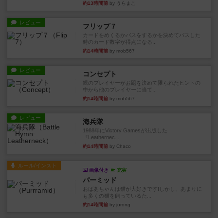
約13時間前
by うらまこ
レビュー
フリップ７
カードをめくるかパスをするかを決めてパスした
時のカード数字が得点になる...
約14時間前
by mob567
レビュー
コンセプト
親のプレイヤーがお題を決めて限られたヒントの
中から他のプレイヤーに当て...
約14時間前
by mob567
レビュー
海兵隊
1988年にVictory Gamesが出版した
『Leathernec...
約14時間前
by Chaco
ルール/インスト
画像付き
充実
パーミッド
おばあちゃんは猫が大好きです!しかし、あまりに
も多くの猫を飼っているた...
約14時間前
by jurong