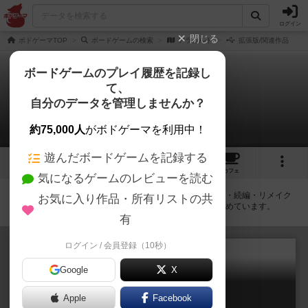
ログイン
閉じる
ボドゲーマTOP
ボードゲームの検索
アラカルト
拡張版/関連作品
ボードゲームのプレイ履歴を記録し
て、
アラカルト
自分のデータを管理しませんか？
拡張/関連作品 2件
約75,000人
がボドゲーマを利用中！
遊んだボードゲームを記録する
10
10
65
トップ
画像
動画
レビュー
カフェ
気になるゲームのレビューを読む
アラカルトに紐付いているボードゲーム一覧です。拡張版・続編・リメイク
お気に入り作品・所有リストの共
版などの同じシリーズを中心に、関連性の強い作品をまとめています。
有
ログイン / 会員登録（10秒）
Google
X
アラカルト：サイドディッシュ
Apple
Facebook