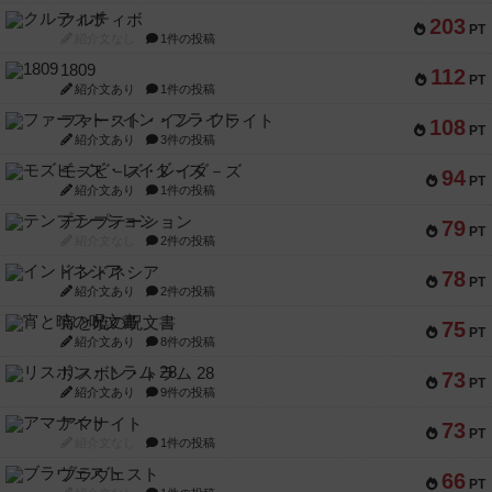
クルティボ
203
PT
紹介文なし
1件の投稿
1809
112
PT
紹介文あり
1件の投稿
ファースト・イン・フライト
108
PT
紹介文あり
3件の投稿
モズビ－ズ・レイダ－ズ
94
PT
紹介文あり
1件の投稿
テンプテーション
79
PT
紹介文なし
2件の投稿
インドネシア
78
PT
紹介文あり
2件の投稿
宵と暁の呪文書
75
PT
紹介文あり
8件の投稿
リスボン・トラム 28
73
PT
紹介文あり
9件の投稿
アマナイト
73
PT
紹介文なし
1件の投稿
ブラヴェスト
66
PT