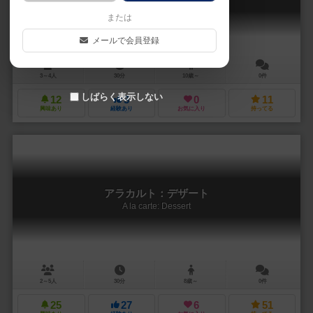
A la carte: Die Beilage
または
メールで会員登録
3～4人
30分
10歳～
0件
しばらく表示しない
12
3
0
11
興味あり
経験あり
お気に入り
持ってる
アラカルト：デザート
A la carte: Dessert
2～5人
30分
8歳～
0件
25
27
6
51