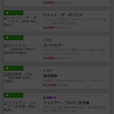
約6時間前
by ジェイとと
レビュー
シャット・ザ・ボックス
とてもシンプルなダイスゲーム。2つのダイスを振
って、出目の合計を自分の...
約6時間前
by OSAっち
レビュー
充実
オバケだぞ～
対人アナログプレイ。簡単なルールで誰とでも遊
べるゲーム。こんなの子ども...
約8時間前
by おーちゃん
レビュー
充実
南北戦争
1983年にVictory Gamesが出版した『The Civil ...
約11時間前
by Chaco
レビュー
画像付き
ファイアー・ブルズ / 火牛陣
火牛を引き連れて敵を殲滅させる。縦か斜めで前2
列まで攻撃できるが、自分...