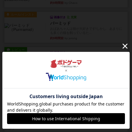
約9時間前
by Chaco
ルール/インスト
画像付き
充実
パーミッド
おばあちゃんは猫が大好きです!しかし、あまりに
も多くの猫を飼っているた...
約9時間前
by jurong
レビュー
画像付き
オラパ・マイン
お気に入りのplayte製です。オラパスペースから
やり、気に入りました...
約9時間前
by くみ
レビュー
マーリン
４人プレイ。インスト1時間プレイ2時間半。結構
ダイス運と手札のカード運...
約10時間前
by oliber
レビュー
アンブッシュ！：シルバースター
1987年にVictory Gamesが出版した『Silver Sta...
約10時間前
by Chaco