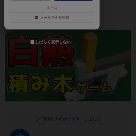
または
▼▼▼▼▼▼▼▼▼▼ ▼▼▼▼▼
メールで会員登録
https://youtu.be/rY1-iQaRKLA
しばらく表示しない
この投稿に
0
名が
ナイス！
しました