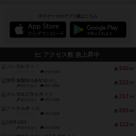
ボドゲーマのアプリ版はこちら
アクセス数 急上昇中
コレクト！
340
PT
紹介文なし
1件の投稿
無限まちがいさがし
322
PT
紹介文あり
2件の投稿
ガルフストライク
217
PT
紹介文あり
1件の投稿
クルティボ
203
PT
紹介文なし
1件の投稿
1809
112
PT
紹介文あり
1件の投稿