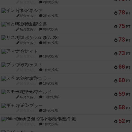
紹介文なし
2件の投稿
インドネシア
78
PT
紹介文あり
2件の投稿
宵と暁の呪文書
75
PT
紹介文あり
8件の投稿
リスボン・トラム 28
73
PT
紹介文あり
9件の投稿
アマナイト
73
PT
紹介文なし
1件の投稿
ブラヴェスト
66
PT
紹介文なし
1件の投稿
スペクタキュラー
60
PT
紹介文なし
1件の投稿
スモールワールド
59
PT
紹介文あり
13件の投稿
ギャンブラー
58
PT
紹介文なし
2件の投稿
Bitter End ブタペスト救出作戦
52
PT
紹介文なし
1件の投稿