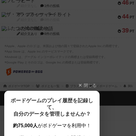
ラピード
46
PT
紹介文なし
1件の投稿
ザ・フラッフィー・ライト
44
PT
紹介文なし
0件の投稿
ふたつの城の物語
39
PT
紹介文あり
6件の投稿
※Apple、Apple のロゴ は、米国および他の国々で登録されたApple Inc.の商標です。
※App Store は、Apple Inc.のサービスマークです。
※Android は、グーグル インコーポレイテッドの商標または登録商標です。
※Google Play とそのロゴは、Google Inc.の商標または登録商標です。
閉じる
ボドゲーマTOP
ボドとも一覧
ブラスト
マイボードゲーム
興味
ボドゲーマTOP
ボードゲームのプレイ履歴を記録し
て、
ボードゲームを検索する
自分のデータを管理しませんか？
約75,000人
がボドゲーマを利用中！
ボードゲームの新着レビュー