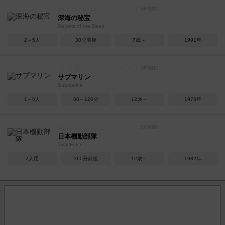
深海の秘宝
Secrets of the Deep
2～5人
30分前後
7歳～
1991年
サブマリン
Submarine
1～6人
60～120分
12歳～
1976年
日本機動部隊
Task Force
2人用
360分前後
12歳～
1982年