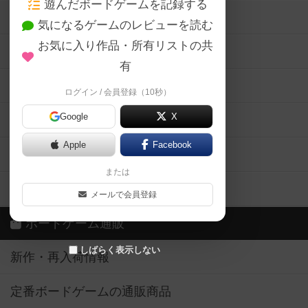
遊んだボードゲームを記録する
ボードゲーム会情報
気になるゲームのレビューを読む
お気に入り作品・所有リストの共
メカニクス特集
有
掲示板・トピックス
ログイン / 会員登録（10秒）
Google
X
ボドとも・会員一覧
Apple
Facebook
ボードゲーム業界コラム
または
ボドゲーマご利用案内
メールで会員登録
ボードゲーム通販
しばらく表示しない
新作・再入荷情報
定番ボードゲームの通販商品