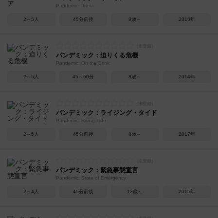
Pandemic: Iberia
2～5人
45分前後
8歳～
2016年
パンデミック：迫りくる危機
Pandemic: On the Brink
2～5人
45～60分
8歳～
2014年
パンデミック：ライジング・タイド
Pandemic: Rising Tide
2～5人
45分前後
8歳～
2017年
パンデミック：緊急事態宣言
Pandemic: State of Emergency
2～4人
45分前後
13歳～
2015年