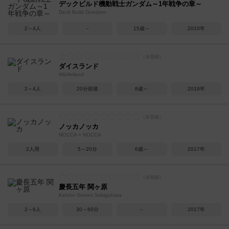
デックビルド機動戦士ガンダム～1年戦争の章～
Deck Build Gundam
2～4人
－
15歳～
2010年
ダイスランド
Würfelland
2～4人
20分前後
8歳～
2018年
ノッカノッカ
NOCCA × NOCCA
2人用
5～20分
6歳～
2017年
慶長五年 関ヶ原
Keicho Gonen Sekigahara
2～6人
30～60分
－
2017年