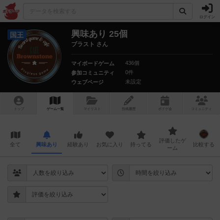
ログイン
興味あり 25個
国王
ブラスト さん
436個
マイボードゲーム
0件
参加コミュニティ
未設定
ウェブページ
トップ
ゲーム一覧
マイリスト
投稿履歴
ボ
ドゲ
会
コミュニティ
評価したゲ
全て
興味あり
経験あり
お気に入り
持ってる
比較する
ーム