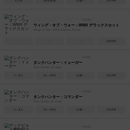
2人用
90分前後
12歳～
1974年
ウィング・オブ・ウォー：WWII デラックスセット
Wings of War: WW2 Airplane Packs
－
－
－
2009年
タンクハンター：イェーガー
Tank Hunter 2e Jäger
2～8人
10～45分
12歳～
2015年
タンクハンター：コマンダー
Tank Hunter 2e Cmdr
2～8人
10～45分
12歳～
2015年