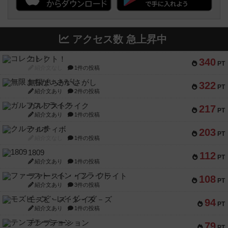
アクセス数 急上昇中
コレクト！
340
PT
紹介文なし
1件の投稿
無限まちがいさがし
322
PT
紹介文あり
2件の投稿
ガルフストライク
217
PT
紹介文あり
1件の投稿
クルティボ
203
PT
紹介文なし
1件の投稿
1809
112
PT
紹介文あり
1件の投稿
ファースト・イン・フライト
108
PT
紹介文あり
3件の投稿
モズビ－ズ・レイダ－ズ
94
PT
紹介文あり
1件の投稿
テンプテーション
79
PT