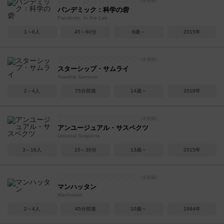
パンデミック：科学の砦
Pandemic: In the Lab
1～6人
45～60分
8歳～
2015年
スターシップ・サムライ
Starship Samurai
2～4人
75分前後
14歳～
2018年
アンユージュアル・サスペクツ
Unusual Suspects
3～18人
10～30分
13歳～
2015年
マンハッタン
Manhattan
2～4人
45分前後
10歳～
1994年