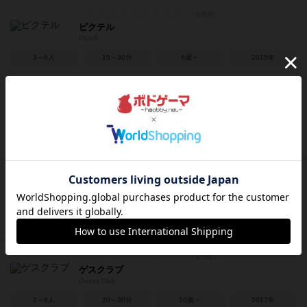
ピクテル
Pictell
3～6人
15～30分
6歳～
2015年
エセ芸術家 ニューヨークへ行く
A Fake Artist Goes to New York
5～11人
20～30分
8歳～
2011年
キャプテン・リノ
Super Rhino!
2～5人
5～15分
5歳～
2010年
ゲスクラブ
Guess Club
2～8人
20～30分
10歳～
2017年