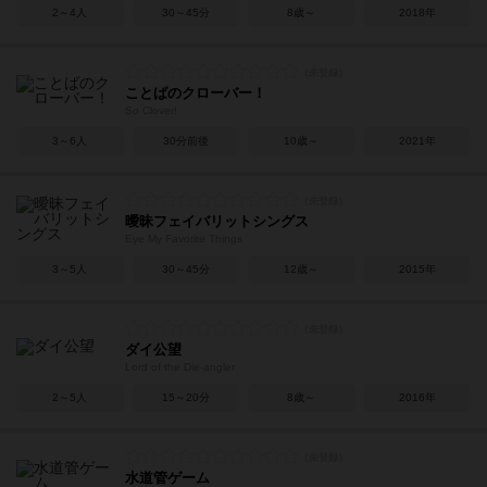
2～4人
30～45分
8歳～
2018年
ことばのクローバー！
So Clover!
3～6人
30分前後
10歳～
2021年
曖昧フェイバリットシングス
Eye My Favorite Things
3～5人
30～45分
12歳～
2015年
ダイ公望
Lord of the Die-angler
2～5人
15～20分
8歳～
2016年
水道管ゲーム