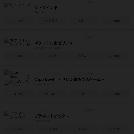
ザ・マインド
The Mind
2～4人
15分前後
8歳～
2018年
ポケットに名ゼリフを
MAXIM in a Pocket
2～8人
5分前後
8歳～
2018年
Cape Bowl ～さいたまあつめゲーム～
Cape Bowl
4～5人
15～30分
10歳～
2020年
プラネットボックス
Planet Box
2～5人
20分前後
8歳～
2021年