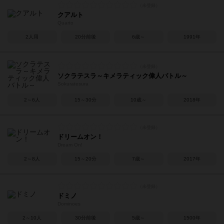
クアルト
Quarto
2人用
20分前後
6歳～
1991年
ソクラテスラ～キメラティック偉人バトル～
Sokuratesura
2～6人
15～30分
10歳～
2018年
ドリームオン！
Dream On!
2～8人
15～20分
7歳～
2017年
ドミノ
Dominoes
2～10人
30分前後
5歳～
1500年