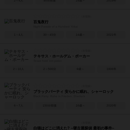
2～4人
90分前後
14歳～
2019年
百鬼夜行
Night Parade of a Hundred Yokai
1～4人
30～45分
14歳～
2021年
テキサス・ホールデム・ポーカー
Texas hold 'em poker
2～10人
2～500分
9歳～
1906年
ブラックパーティ 安らかに眠れ、シャーロック
Black Party: Ruhe in Frieden, Sherlock
6～7人
150分前後
16歳～
2020年
白猫はどこに消えた? ~寝古屋探偵 最初の事件~