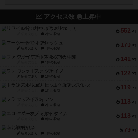
アクセス数 急上昇中
リワイルド：サウスアメリカ
552
PT
紹介文なし
2件の投稿
マーケットフレッシュ
170
PT
紹介文あり
1件の投稿
ファイアー・ブルズ / 火牛陣
141
PT
紹介文なし
1件の投稿
ワン・トゥ・ファイブ
122
PT
紹介文あり
1件の投稿
トランスオリエント・エクスプレス
119
PT
紹介文なし
1件の投稿
フラットアイアン
118
PT
紹介文なし
2件の投稿
エコーズ・オブ・タイム
118
PT
紹介文なし
8件の投稿
南北戦争
79
PT
紹介文あり
1件の投稿