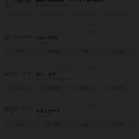
Nazotoki Mugenmeikyu
－
－
－
－
ペルソナVS
PersonaVS
2人用
15分前後
15歳～
2021年
ウイ・ケア
We Care: a Grizzled Game
2～5人
30分前後
14歳～
2021年
スタンピード
Stampede
3～4人
30～45分
10歳～
2021年