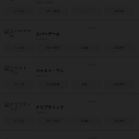
Water Works
2～5人
15～30分
－
1972年
エバーデール
Everdell
1～4人
40～80分
13歳～
2018年
ジャスト・ワン
Just One
3～7人
20分前後
8歳～
2018年
クリプティッド
Cryptid
3～5人
30～50分
10歳～
2018年