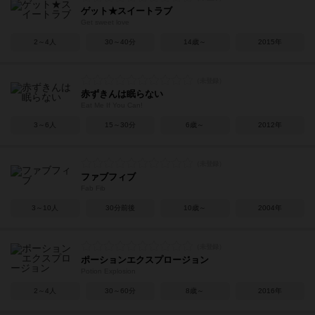
ゲット★スイートラブ
Get sweet love
2～4人
30～40分
14歳～
2015年
赤ずきんは眠らない
Eat Me If You Can!
3～6人
15～30分
6歳～
2012年
ファブフィブ
Fab Fib
3～10人
30分前後
10歳～
2004年
ポーションエクスプロージョン
Potion Explosion
2～4人
30～60分
8歳～
2016年