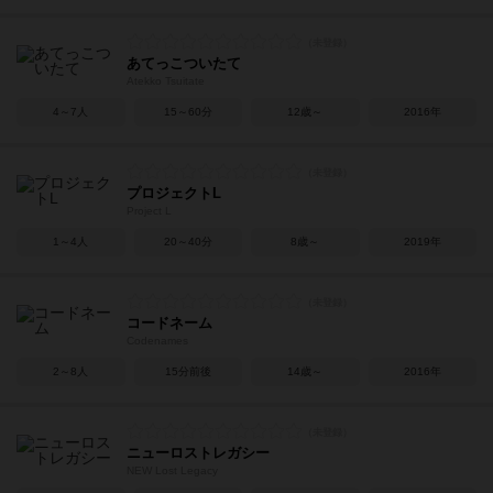
あてっこついたて
Atekko Tsuitate
4～7人
15～60分
12歳～
2016年
プロジェクトL
Project L
1～4人
20～40分
8歳～
2019年
コードネーム
Codenames
2～8人
15分前後
14歳～
2016年
ニューロストレガシー
NEW Lost Legacy