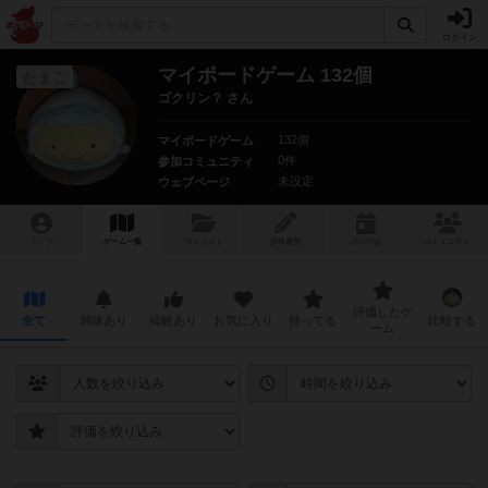
ログイン
マイボードゲーム 132個
たまご
ゴクリン？ さん
132個
マイボードゲーム
0件
参加コミュニティ
未設定
ウェブページ
トップ
ゲーム一覧
マイリスト
投稿履歴
ボ
ドゲ
会
コミュニティ
評価したゲ
全て
興味あり
経験あり
お気に入り
持ってる
比較する
ーム