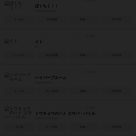
ぼくちく！！
Stockbreeding
2～6人
5分前後
8歳～
2017年
イト
ito
2～10人
30分前後
8歳～
2019年
ハイパーブルーム
Hyper Bloom
1～4人
15～60分
8歳～
2020年
トウキョウのハト エサバ・バトル
TOKYO DOVES
2人用
5～10分
8歳～
2020年