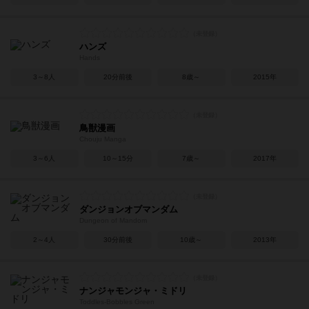
ハンズ
Hands
3～8人
20分前後
8歳～
2015年
鳥獣漫画
Chouju Manga
3～6人
10～15分
7歳～
2017年
ダンジョンオブマンダム
Dungeon of Mandom
2～4人
30分前後
10歳～
2013年
ナンジャモンジャ・ミドリ
Toddles-Bobbles Green