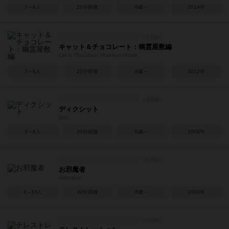
3～6人
20分前後
8歳～
2014年
キャット＆チョコレート：幽霊屋敷編
Cat & Chocolate: Haunted House
3～6人
20分前後
8歳～
2012年
ディクシット
Dixit
3～8人
30分前後
6歳～
2008年
お邪魔者
Saboteur
3～10人
30分前後
8歳～
2004年