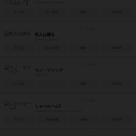
Utattemita! kaitemita!
2～6人
15～30分
4歳～
2021年
犯人は踊る
Dancing Criminal
3～8人
10～20分
8歳～
2013年
ウノ・フリップ
UNO FLIP
2～10人
－
7歳～
2019年
しゃべルームZ
Shabelor's enigmatic chat room Z
2～7人
10分前後
10歳～
2020年