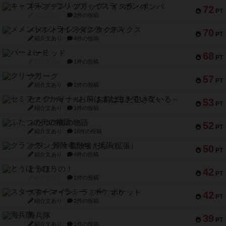
キャプテン・フリップ：イスラ・ボンバ
72
PT
紹介文なし
2件の投稿
メメントオンラインタクティクス
70
PT
紹介文あり
4件の投稿
パーミッド
68
PT
紹介文なし
1件の投稿
クリーグ
57
PT
紹介文あり
1件の投稿
セミファイナル ～お前はまだ生きている～
53
PT
紹介文あり
1件の投稿
ふたつの街の物語
52
PT
紹介文あり
18件の投稿
クランク! ：冒険者たち（拡張）
50
PT
紹介文あり
4件の投稿
とうほうの！
42
PT
紹介文なし
1件の投稿
スターマイン・ラミー ポケット
42
PT
紹介文あり
2件の投稿
海兵隊
39
PT
紹介文あり
1件の投稿