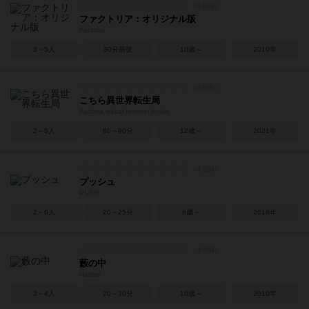
ファクトリア：オリジナル版
Factoria
3～5人
30分前後
10歳～
2019年
こちら異世界転生局
Kochira isekai tennsei kyoku
2～5人
60～90分
12歳～
2021年
プッシュ
PUSH
2～6人
20～25分
8歳～
2018年
藪の中
Hattari
3～4人
20～30分
10歳～
2010年