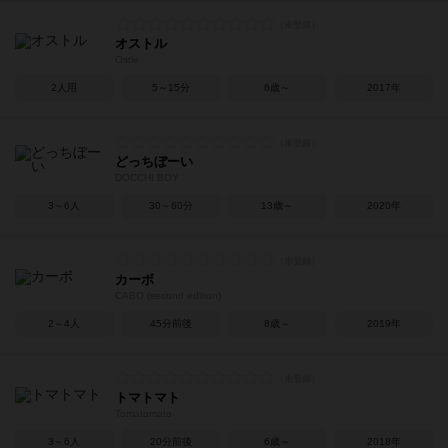
オストル
Ostle
2人用
5～15分
6歳～
2017年
どっちぼーい
DOCCHI BOY
3～6人
30～60分
13歳～
2020年
カーボ
CABO (second edition)
2～4人
45分前後
8歳～
2019年
トマトマト
Tomatomato
3～6人
20分前後
6歳～
2018年