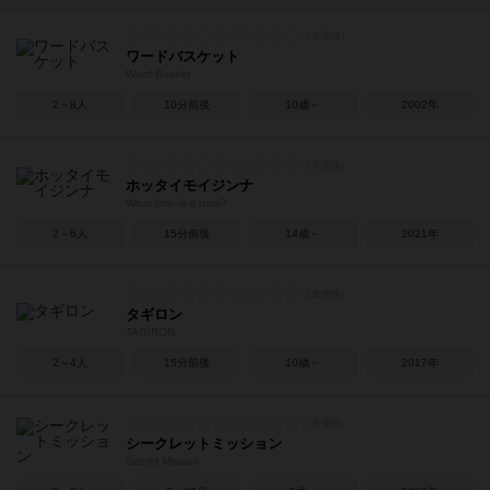
ワードバスケット
Word Basket
2～8人
10分前後
10歳～
2002年
ホッタイモイジンナ
What time is it now?
2～6人
15分前後
14歳～
2021年
タギロン
TAGIRON
2～4人
15分前後
10歳～
2017年
シークレットミッション
Secret Mission