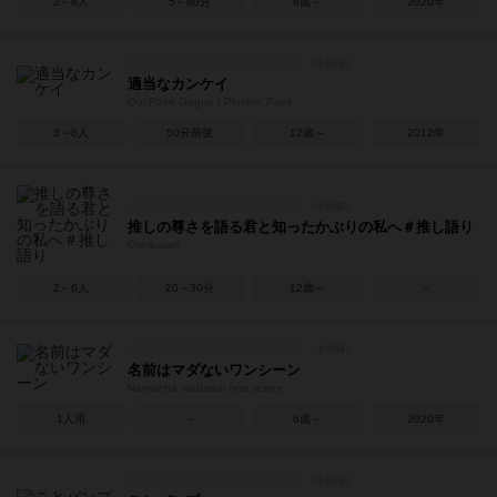
2～8人
5～80分
8歳～
2020年
適当なカンケイ
Qui Paire Gagne / Pluckin' Pairs
3～8人
50分前後
12歳～
2012年
推しの尊さを語る君と知ったかぶりの私へ＃推し語り
Oshikatari
2～6人
20～30分
12歳～
－
名前はマダないワンシーン
Namaeha madanai one scene
1人用
－
6歳～
2020年