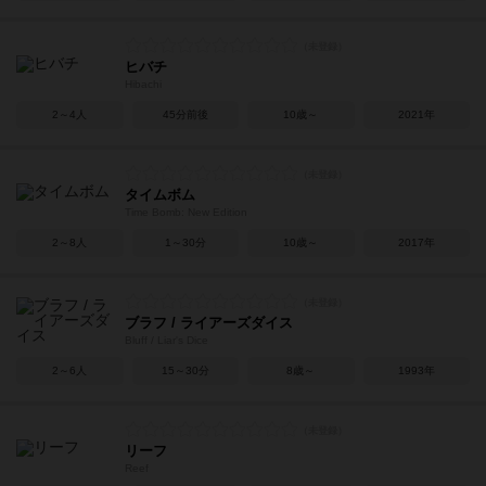
ヒバチ
Hibachi
2～4人
45分前後
10歳～
2021年
タイムボム
Time Bomb: New Edition
2～8人
1～30分
10歳～
2017年
ブラフ / ライアーズダイス
Bluff / Liar's Dice
2～6人
15～30分
8歳～
1993年
リーフ
Reef