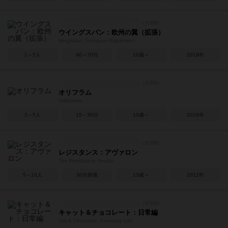
ウイングスパン：欧州の翼（拡張）
Wingspan: European Expansion
1～5人
40～70分
10歳～
2019年
オリフラム
Oriflamme
3～5人
15～30分
10歳～
2019年
レジスタンス：アヴァロン
The Resistance: Avalon
5～10人
30分前後
13歳～
2012年
キャット＆チョコレート：日常編
Cat & Chocolate: Everyday Life