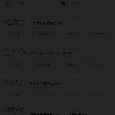
主の帰りを待ちながら
Until master returns
4人用
90分前後
10歳～
2021年
ディテクティヴ：シーズン1
Detective: A Modern Crime Board Game – Season One
1～5人
90～120分
12歳～
2020年
ラストプロフェシー
Last Prophecy
1～4人
－
－
－
謎解き無限迷宮 =ソフィア姫の救出=