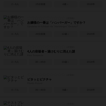
2～6人
15分前後
4歳～
2016年
お嬢様の一番は「ハンバーガー」ですか？
Ojosama no Ichiban Ha "Hamberger" Desuka?
3～5人
20分前後
12歳～
2020年
4人の容疑者～湯けむりに消えた謎
Four Suspects
2～5人
30～45分
10歳～
2016年
ピタッとピクチャ
Pitatto Picture
4～7人
30～40分
8歳～
2018年