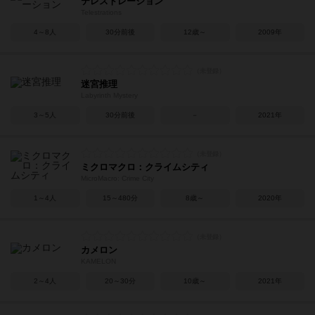
テレストレーション
Telestrations
4～8人
30分前後
12歳～
2009年
迷宮推理
Labyrinth Mystery
3～5人
30分前後
－
2021年
ミクロマクロ：クライムシティ
MicroMacro: Crime City
1～4人
15～480分
8歳～
2020年
カメロン
KAMELON
2～4人
20～30分
10歳～
2021年