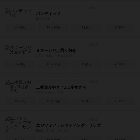
バンディッツ!
BANDITS!
4～5人
10～30分
12歳～
2020年
３ターンだけ君が好き
3 Turn dake Kimi ga suki
4～8人
10～60分
12歳～
2019年
二枚目が好き / 3は多すぎる
3 sind eine zu viel!
2～4人
25分前後
10歳～
2015年
エジツィア：シフティング・サンズ
Egizia: Shifting Sands