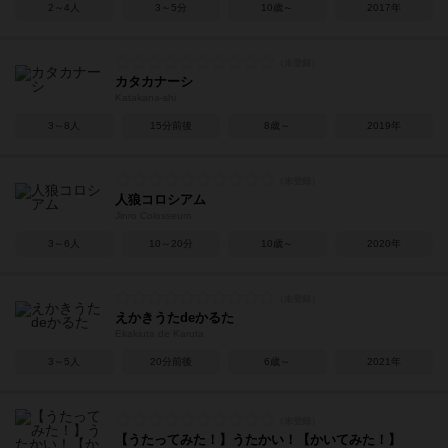
2～4人
3～5分
10歳～
2017年
カタカナーシ
Katakana-shi
3～8人
15分前後
8歳～
2019年
人狼コロシアム
Jinro Colosseum
3～6人
10～20分
10歳～
2020年
えかきうたdeかるた
Ekakiuta de Karuta
3～5人
20分前後
6歳～
2021年
【うたってみた！】うたかい！【かいてみた！】