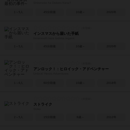
Shironeko ha Dokoni Kieta?
1～5人
45分前後
10歳～
2020年
インスマスから届いた手紙
Innsmouth kara todoita tegami
1～5人
45分前後
10歳～
2020年
アンロック！：ヒロイック・アドベンチャー
Unlock! Heroic Adventures
1～6人
60分前後
10歳～
2018年
ストライク
Strike
2～5人
15分前後
8歳～
2012年