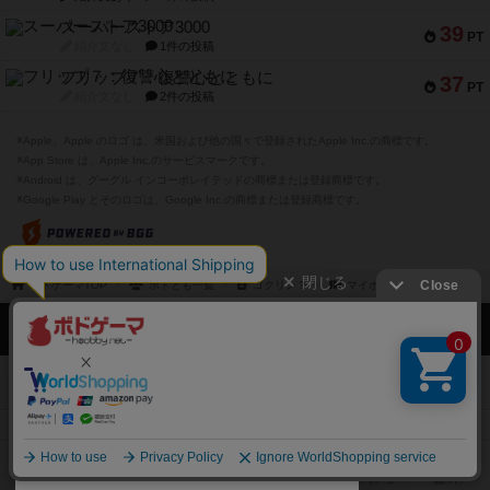
スーパーストア3000
39
PT
紹介文なし
1件の投稿
フリップ７：復讐心とともに
37
PT
紹介文なし
2件の投稿
※Apple、Apple のロゴ は、米国および他の国々で登録されたApple Inc.の商標です。
※App Store は、Apple Inc.のサービスマークです。
※Android は、グーグル インコーポレイテッドの商標または登録商標です。
※Google Play とそのロゴは、Google Inc.の商標または登録商標です。
閉じる
ボドゲーマTOP
ボドとも一覧
ゴクリン？
マイボードゲーム
ボドゲーマTOP
ボードゲームのプレイ履歴を記録し
て、
ボードゲームを検索する
自分のデータを管理しませんか？
約75,000人
がボドゲーマを利用中！
ボードゲームの新着レビュー
遊んだボードゲームを記録する