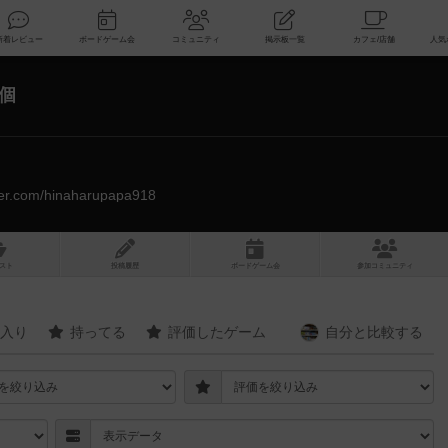
索
新着レビュー
ボードゲーム会
コミュニティ
掲示板一覧
1個
itter.com/hinaharupapa918
スト
投稿履歴
ボ
ー
ドゲ
ーム
会
参加
コミュニティ
入り
持ってる
評価したゲーム
自分と
比較する