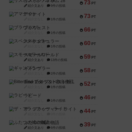
リスボン・トラム 28
73
PT
紹介文あり
9件の投稿
アマナイト
73
PT
紹介文なし
1件の投稿
ブラヴェスト
66
PT
紹介文なし
1件の投稿
スペクタキュラー
60
PT
紹介文なし
1件の投稿
スモールワールド
59
PT
紹介文あり
13件の投稿
ギャンブラー
58
PT
紹介文なし
2件の投稿
Bitter End ブタペスト救出作戦
52
PT
紹介文なし
1件の投稿
ラピード
46
PT
紹介文なし
1件の投稿
ザ・フラッフィー・ライト
44
PT
紹介文なし
0件の投稿
ふたつの城の物語
39
PT
紹介文あり
6件の投稿