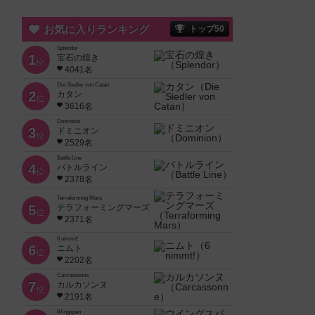
お気に入りランキング
トップ50
Splendor
1
宝石の煌き
位
4041名
Die Siedler von Catan
2
カタン
位
3616名
Dominion
3
ドミニオン
位
2529名
Battle Line
4
バトルライン
位
2378名
Terraforming Mars
5
テラフォーミングマーズ
位
2371名
6 nimmt!
6
ニムト
位
2202名
Carcassonne
7
カルカソンヌ
位
2191名
Wingspan