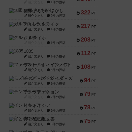
紹介文なし
1件の投稿
無限まちがいさがし
322
PT
紹介文あり
2件の投稿
ガルフストライク
217
PT
紹介文あり
1件の投稿
クルティボ
203
PT
紹介文なし
1件の投稿
1809
112
PT
紹介文あり
1件の投稿
ファースト・イン・フライト
108
PT
紹介文あり
3件の投稿
モズビ－ズ・レイダ－ズ
94
PT
紹介文あり
1件の投稿
テンプテーション
79
PT
紹介文なし
2件の投稿
インドネシア
78
PT
紹介文あり
2件の投稿
宵と暁の呪文書
75
PT
紹介文あり
8件の投稿