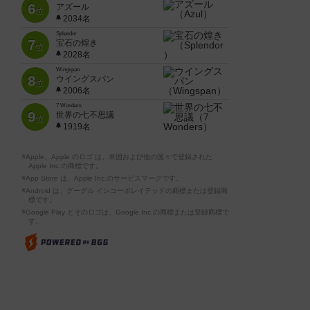
6
アズール
位
2034名
Splendor
7
宝石の煌き
位
2028名
Wingspan
8
ウイングスパン
位
2006名
7 Wonders
9
世界の七不思議
位
1919名
※Apple、Apple のロゴ は、米国および他の国々で登録された
Apple Inc.の商標です。
※App Store は、Apple Inc.のサービスマークです。
※Android は、グーグル インコーポレイテッドの商標または登録商
標です。
※Google Play とそのロゴは、Google Inc.の商標または登録商標で
す。