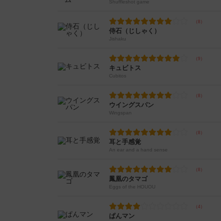
Shuffleshot game
侍石（じしゃく）
Jishaku
キュビトス
Cubitos
ウイングスパン
Wingspan
耳と手感覚
An ear and a hand sense
鳳凰のタマゴ
Eggs of the HOUOU
ぱんマン