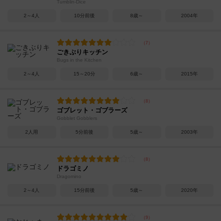
Tumblin-Dice
2～4人
10分前後
8歳～
2004年
ごきぶりキッチン
Bugs in the Kitchen
2～4人
15～20分
6歳～
2015年
ゴブレット・ゴブラーズ
Gobblet Gobblers
2人用
5分前後
5歳～
2003年
ドラゴミノ
Dragomino
2～4人
15分前後
5歳～
2020年