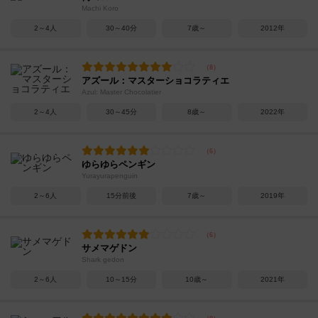
Machi Koro
2～4人
30～40分
7歳～
2012年
アズール：マスターショコラティエ
Azul: Master Chocolatier
2～4人
30～45分
8歳～
2022年
ゆらゆらペンギン
Yurayurapenguin
2～6人
15分前後
7歳～
2019年
サメマゲドン
Shark gedon
2～6人
10～15分
10歳～
2021年