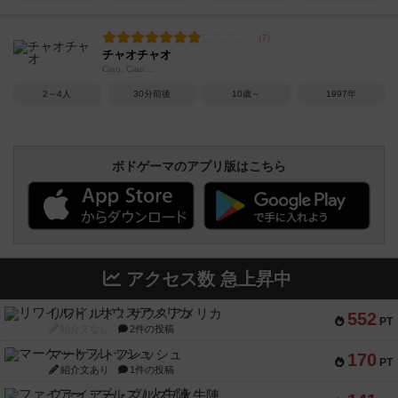
チャオチャオ
Ciao, Ciao…
2～4人
30分前後
10歳～
1997年
ボドゲーマのアプリ版はこちら
アクセス数 急上昇中
リワイルド：サウスアメリカ
552
PT
紹介文なし
2件の投稿
マーケットフレッシュ
170
PT
紹介文あり
1件の投稿
ファイアー・ブルズ / 火牛陣