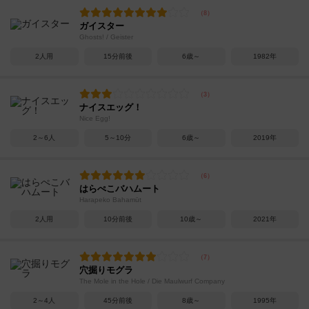
ガイスター
Ghosts! / Geister
2人用
15分前後
6歳～
1982年
ナイスエッグ！
Nice Egg!
2～6人
5～10分
6歳～
2019年
はらぺこバハムート
Harapeko Bahamūt
2人用
10分前後
10歳～
2021年
穴掘りモグラ
The Mole in the Hole / Die Maulwurf Company
2～4人
45分前後
8歳～
1995年