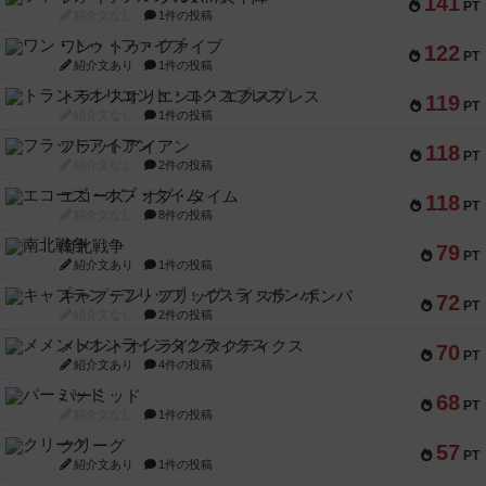
141
PT
紹介文なし
1件の投稿
ワン・トゥ・ファイブ
122
PT
紹介文あり
1件の投稿
トランスオリエント・エクスプレス
119
PT
紹介文なし
1件の投稿
フラットアイアン
118
PT
紹介文なし
2件の投稿
エコーズ・オブ・タイム
118
PT
紹介文なし
8件の投稿
南北戦争
79
PT
紹介文あり
1件の投稿
キャプテン・フリップ：イスラ・ボンバ
72
PT
紹介文なし
2件の投稿
メメントオンラインタクティクス
70
PT
紹介文あり
4件の投稿
パーミッド
68
PT
紹介文なし
1件の投稿
クリーグ
57
PT
紹介文あり
1件の投稿