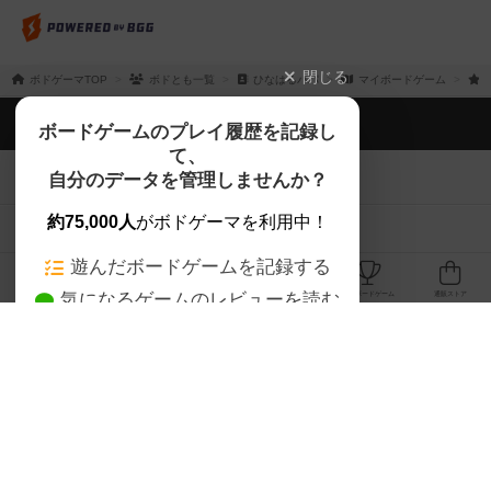
閉じる
ボドゲーマTOP
ボドとも一覧
ひなはるパパ
マイボードゲーム
ボドゲーマTOP
ボードゲームのプレイ履歴を記録し
て、
ボードゲームを検索する
自分のデータを管理しませんか？
約75,000人
がボドゲーマを利用中！
ボードゲームの新着レビュー
遊んだボードゲームを記録する
ボードゲーム会情報
気になるゲームのレビューを読む
お気に入り作品・所有リストの共
メカニクス特集
有
掲示板・トピックス
ログイン / 会員登録（10秒）
Google
X
ボドとも・会員一覧
Apple
Facebook