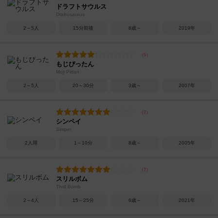
ドラフトサウルス
Draftosaurus
2～5人
15分前後
8歳～
2019年
もじぴったん
Moji Pittan
2～5人
20～30分
3歳～
2007年
シンペイ
Simpei
2人用
1～10分
8歳～
2005年
スリルボム
Thrill Bomb
2～4人
15～25分
6歳～
2021年