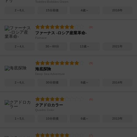
Toddles-Bobbles Green
2～6人
15分前後
4歳～
2016年
ファーナス -ロシア産業革命-
Furnace
2～4人
30～60分
12歳～
2021年
海底探険
Deep Sea Adventure
2～6人
30分前後
8歳～
2014年
クアドロカラー
Quadro Color
1～5人
10分前後
6歳～
2013年