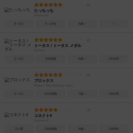
たっちっち
Touchicchi
3～5人
5～10分
5歳～
－
トータス / トータス メダル
10 Plus
2～4人
5分前後
6歳～
2016年
ブロックス
Blokus / The Strategy Game
2～4人
20分前後
7歳～
2002年
コネクト4
Connect 4
2人用
15分前後
6歳～
2009年