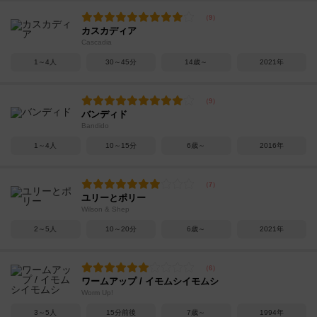
カスカディア
Cascadia
1～4人
30～45分
14歳～
2021年
バンディド
Bandido
1～4人
10～15分
6歳～
2016年
ユリーとポリー
Wilson & Shep
2～5人
10～20分
6歳～
2021年
ワームアップ / イモムシイモムシ
Worm Up!
3～5人
15分前後
7歳～
1994年