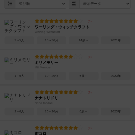
ワーリング・ウィッチクラフト
Whirling Witchcraft
2～5人
15～30分
14歳～
2021年
ミリメモリー
Mili Memory
1～6人
10～20分
6歳～
2023年
ナナトリドリ
Nana toridori
2～6人
10～20分
6歳～
2023年
街コロ