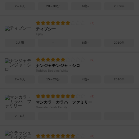
2～4人
20～30分
6歳～
2009年
ティプシー
Tipsy
2人用
－
8歳～
2019年
ナンジャモンジャ・シロ
Toddles-Bobbles White
2～6人
15～20分
4歳～
2016年
マンカラ・カラハ ファミリー
Mancala Kalah Family
2～4人
－
－
－