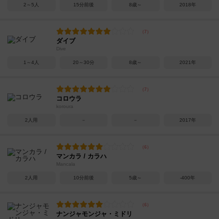
2～5人
15分前後
8歳～
2018年
ダイブ
Dive
1～4人
20～30分
8歳～
2021年
コロウラ
koroura
2人用
－
－
2017年
マンカラ / カラハ
Mancala
2人用
10分前後
5歳～
-400年
ナンジャモンジャ・ミドリ