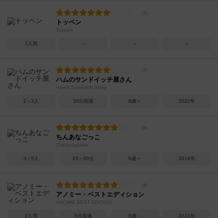
トッペン
Toppen
2人用
－
－
－
ハムのサンドイッチ屋さん
Ham’s Sandwich Shop
2～3人
30分前後
8歳～
2022年
ちんあなごっこ
Chinanagokko
3～5人
15～20分
6歳～
2016年
アノミー・ベストエディション
ANOMIE BEST EDITION
2人用
5分前後
8歳～
2021年