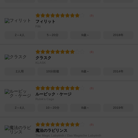
フィリット
Fillit
2～4人
5～20分
9歳～
2018年
クラスク
KLASK
2人用
10分前後
8歳～
2014年
ルービック・ケージ
Rubik's Cage
2～4人
10～20分
8歳～
2019年
魔法のラビリンス
The Magic Labyrinth / Das Magische Labyrinth