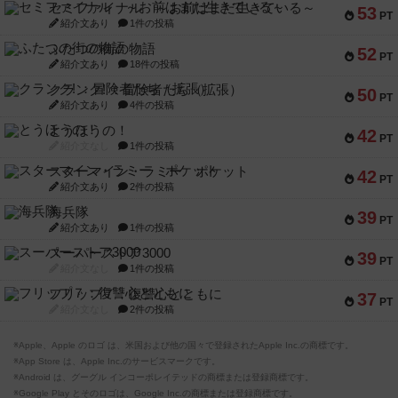
セミファイナル ～お前はまだ生きている～
53
PT
紹介文あり
1件の投稿
ふたつの街の物語
52
PT
紹介文あり
18件の投稿
クランク! ：冒険者たち（拡張）
50
PT
紹介文あり
4件の投稿
とうほうの！
42
PT
紹介文なし
1件の投稿
スターマイン・ラミー ポケット
42
PT
紹介文あり
2件の投稿
海兵隊
39
PT
紹介文あり
1件の投稿
スーパーストア3000
39
PT
紹介文なし
1件の投稿
フリップ７：復讐心とともに
37
PT
紹介文なし
2件の投稿
※Apple、Apple のロゴ は、米国および他の国々で登録されたApple Inc.の商標です。
※App Store は、Apple Inc.のサービスマークです。
※Android は、グーグル インコーポレイテッドの商標または登録商標です。
※Google Play とそのロゴは、Google Inc.の商標または登録商標です。