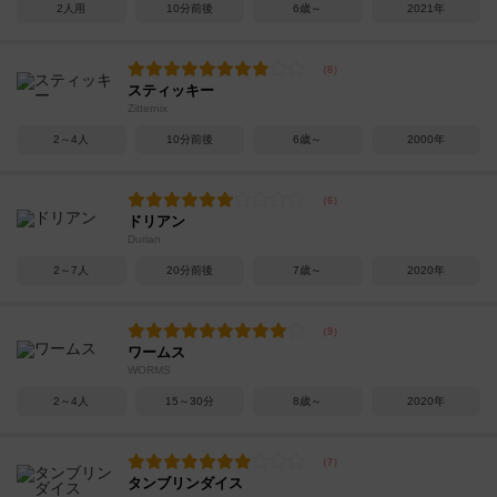
2人用
10分前後
6歳～
2021年
スティッキー
Zitternix
2～4人
10分前後
6歳～
2000年
ドリアン
Durian
2～7人
20分前後
7歳～
2020年
ワームス
WORMS
2～4人
15～30分
8歳～
2020年
タンブリンダイス