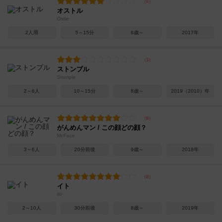
オストル
Ostle
2人用
5～15分
6歳～
2017年
ストンプル
Stomple
2～6人
10～15分
8歳～
2019（2010）年
がんめんマン / この顔どの顔？
Mr.Face
3～6人
20分前後
9歳～
2018年
イト
ito
2～10人
30分前後
8歳～
2019年