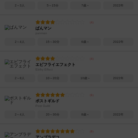
2～3人
5～15分
7歳～
2022年
ぱんマン
panman
2～4人
15～30分
6歳～
2022年
エビフライエフェクト
Ebifry Effect
2～8人
10～20分
10歳～
2022年
ポストギルド
Post Guild
2～4人
20～30分
8歳～
2022年
アンブラデコ