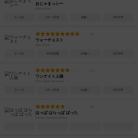
おじゃまっシー
Block Ness
2～4人
15～20分
8歳～
2021年
ウォーチェスト
War Chest
2～4人
30分前後
14歳～
2018年
ワンナイト人狼
One Night Werewolf
3～7人
10～20分
10歳～
2012年
はっぱ はらっぱ ばった
Happa Harappa Batta
－
－
－
－