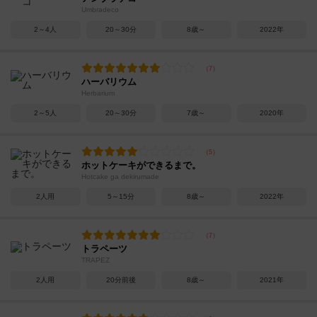
Umbradeco
2～4人
20～30分
8歳～
2022年
ハーバリウム
Herbarium
2～5人
20～30分
7歳～
2020年
ホットケーキができるまで。
Hotcake ga dekirumade
2人用
5～15分
8歳～
2022年
トラペーツ
TRAPEZ
2人用
20分前後
8歳～
2021年