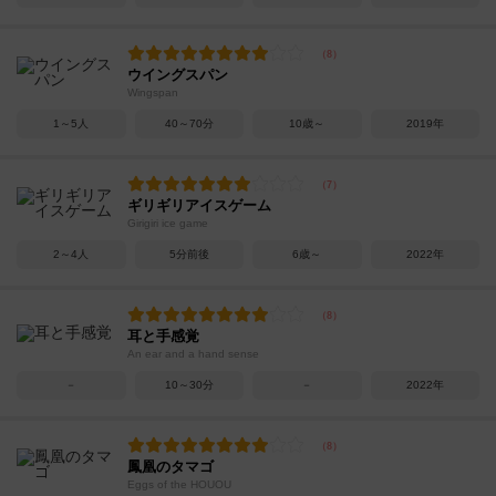
ウイングスパン
Wingspan
1～5人
40～70分
10歳～
2019年
ギリギリアイスゲーム
Girigiri ice game
2～4人
5分前後
6歳～
2022年
耳と手感覚
An ear and a hand sense
－
10～30分
－
2022年
鳳凰のタマゴ
Eggs of the HOUOU