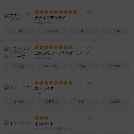
ナナイロアジサイ
Nanairo Ajisai
2～3人
15分前後
7歳～
2021年
ごきぶりループ / バグ・ループ
Kakerlaloop
2～4人
10～15分
5歳～
2015年
ストライク
Strike
2～5人
15分前後
8歳～
2012年
インパクト
Impact: Battle of Elements