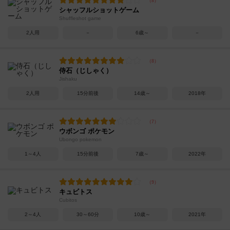
シャッフルショットゲーム
Shuffleshot game
2人用
－
6歳～
－
侍石（じしゃく）
Jishaku
2人用
15分前後
14歳～
2018年
ウボンゴ ポケモン
Ubongo pokemon
1～4人
15分前後
7歳～
2022年
キュビトス
Cubitos
2～4人
30～60分
10歳～
2021年