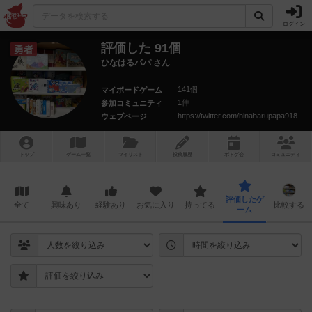
ログイン
評価した 91個
勇者
ひなはるパパ さん
141個
マイボードゲーム
1件
参加コミュニティ
https://twitter.com/hinaharupapa918
ウェブページ
トップ
ゲーム一覧
マイリスト
投稿履歴
ボ
ドゲ
会
コミュニティ
評価したゲ
全て
興味あり
経験あり
お気に入り
持ってる
比較する
ーム