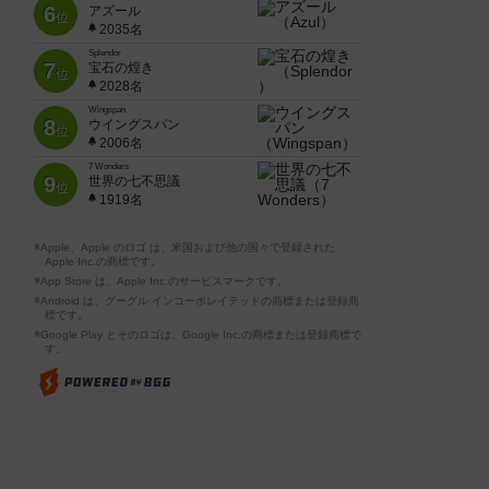
6
アズール
位
2035名
Splendor
7
宝石の煌き
位
2028名
Wingspan
8
ウイングスパン
位
2006名
7 Wonders
9
世界の七不思議
位
1919名
※Apple、Apple のロゴ は、米国および他の国々で登録された
Apple Inc.の商標です。
※App Store は、Apple Inc.のサービスマークです。
※Android は、グーグル インコーポレイテッドの商標または登録商
標です。
※Google Play とそのロゴは、Google Inc.の商標または登録商標で
す。