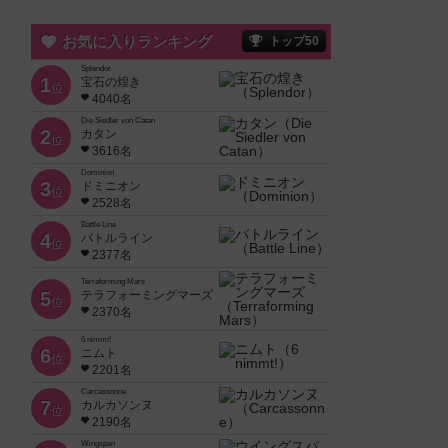
お気に入りランキング
トップ50
Splendor
1
宝石の煌き
位
4040名
Die Siedler von Catan
2
カタン
位
3616名
Dominion
3
ドミニオン
位
2528名
Battle Line
4
バトルライン
位
2377名
Terraforming Mars
5
テラフォーミングマーズ
位
2370名
6 nimmt!
6
ニムト
位
2201名
Carcassonne
7
カルカソンヌ
位
2190名
Wingspan