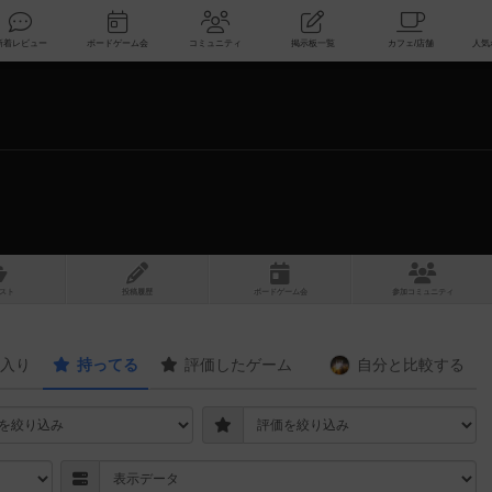
索
新着レビュー
ボードゲーム会
コミュニティ
掲示板一覧
スト
投稿履歴
ボ
ー
ドゲ
ーム
会
参加
コミュニティ
入り
持ってる
評価したゲーム
自分と
比較する