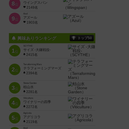
8
ウイングスパン
位
2149名
Azul
9
アズール
位
1903名
興味ありランキング
トップ50
SCYTHE
1
サイズ -大鎌戦役-
位
2415名
Terraforming Mars
2
テラフォーミングマーズ
位
2394名
Stone Garden
3
枯山水
位
2281名
Viticulture
4
ワイナリーの四季
位
2272名
Agricola
5
アグリコラ
位
2119名
Azul