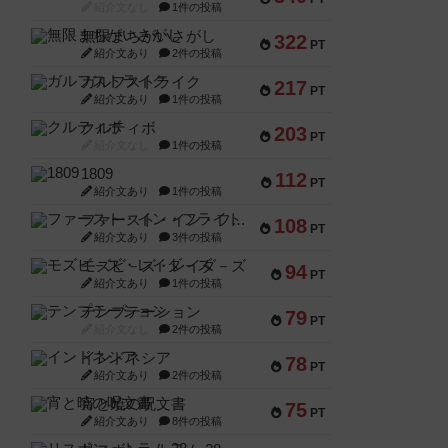
紹介文なし
1件の投稿
無限まちがいさがし
322
PT
紹介文あり
2件の投稿
ガルフストライク
217
PT
紹介文あり
1件の投稿
クルティボ
203
PT
紹介文なし
1件の投稿
1809
112
PT
紹介文あり
1件の投稿
ファースト・イン・フライト
108
PT
紹介文あり
3件の投稿
モズビ－ズ・レイダ－ズ
94
PT
紹介文あり
1件の投稿
テンプテーション
79
PT
紹介文なし
2件の投稿
インドネシア
78
PT
紹介文あり
2件の投稿
宵と暁の呪文書
75
PT
紹介文あり
8件の投稿