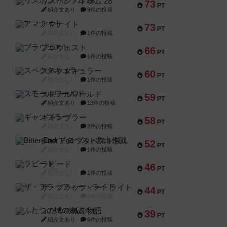
リスボン・トラム 28
73
PT
紹介文あり
9件の投稿
アマナイト
73
PT
紹介文なし
1件の投稿
ブラヴェスト
66
PT
紹介文なし
1件の投稿
スペクタキュラー
60
PT
紹介文なし
1件の投稿
スモールワールド
59
PT
紹介文あり
13件の投稿
ギャンブラー
58
PT
紹介文なし
2件の投稿
Bitter End ブタペスト救出作戦
52
PT
紹介文なし
1件の投稿
ラピード
46
PT
紹介文なし
1件の投稿
ザ・フラッフィー・ライト
44
PT
紹介文なし
0件の投稿
ふたつの城の物語
39
PT
紹介文あり
6件の投稿