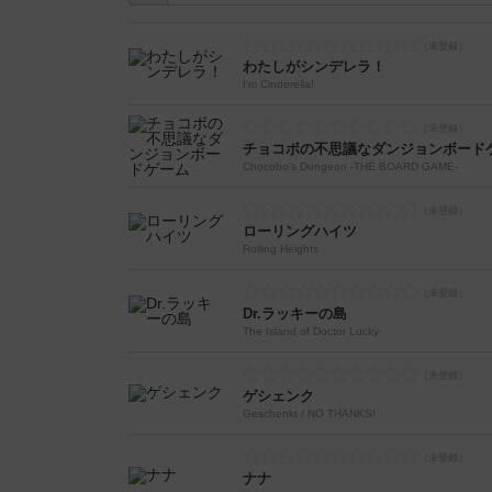
わたしがシンデレラ！
I'm Cinderella!
チョコボの不思議なダンジョンボード
Chocobo's Dungeon -THE BOARD GAME-
ローリングハイツ
Rolling Heights
Dr.ラッキーの島
The Island of Doctor Lucky
ゲシェンク
Geschenkt / NO THANKS!
ナナ