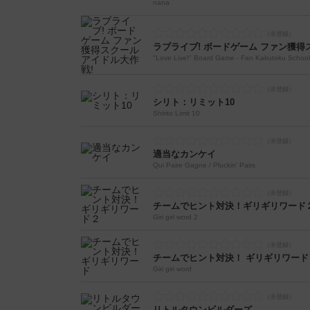
nana
ラブライブ! ボードゲーム ファン獲得
"Love Live!" Board Game - Fan Kakutoku School
シリト：リミット10
Shirito Limit 10
適当なカンケイ
Qui Paire Gagne / Pluckin' Pairs
チームでヒント対決！ギリギリワード
Giri girl word 2
チームでヒント対決！ ギリギリワード
Giri giri word
リトルタウンビルダーズ