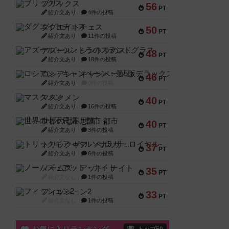
ブリックス
56
PT
紹介文あり
4件の投稿
ダグエイトチェス
50
PT
紹介文あり
11件の投稿
アズール：シントラのステンドグラス
48
PT
紹介文あり
18件の投稿
ロシアン・キャンペーン：第5版デラックス
46
PT
紹介文あり
0件の投稿
マスクメン
40
PT
紹介文あり
16件の投稿
世界の七不思議：都市
40
PT
紹介文あり
3件の投稿
トリックギア - ペルソナ5 ザ・ロイヤル-
37
PT
紹介文あり
6件の投稿
ノームズ・アット・ナイト
35
PT
紹介文なし
1件の投稿
フィッシェン2
33
PT
紹介文なし
1件の投稿