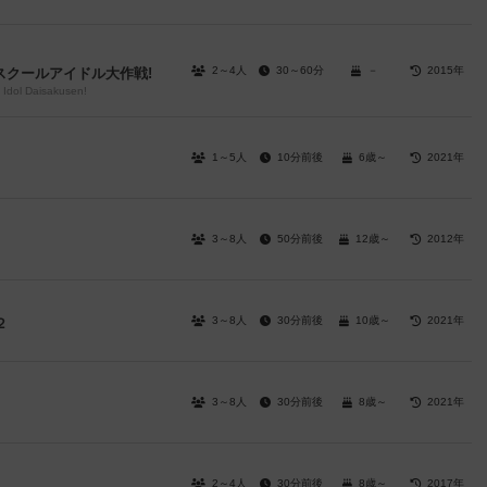
2～4人
30～60分
－
2015年
スクールアイドル大作戦!
 Idol Daisakusen!
1～5人
10分前後
6歳～
2021年
3～8人
50分前後
12歳～
2012年
3～8人
30分前後
10歳～
2021年
２
3～8人
30分前後
8歳～
2021年
2～4人
30分前後
8歳～
2017年