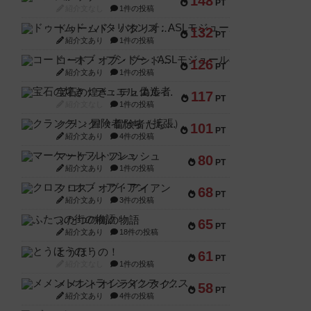
148
PT
紹介文なし
1件の投稿
ドゥームド・バタリオンズ：ASLモジュール11
132
PT
紹介文あり
1件の投稿
コード・オブ・ブシドー：ASLモジュール8
126
PT
紹介文あり
1件の投稿
宝石の煌き：デュエル 偽造者
117
PT
紹介文なし
1件の投稿
クランク! ：冒険者たち（拡張）
101
PT
紹介文あり
4件の投稿
マーケットフレッシュ
80
PT
紹介文あり
1件の投稿
クロス・オブ・アイアン
68
PT
紹介文あり
3件の投稿
ふたつの街の物語
65
PT
紹介文あり
18件の投稿
とうほうの！
61
PT
紹介文なし
1件の投稿
メメントオンラインタクティクス
58
PT
紹介文あり
4件の投稿