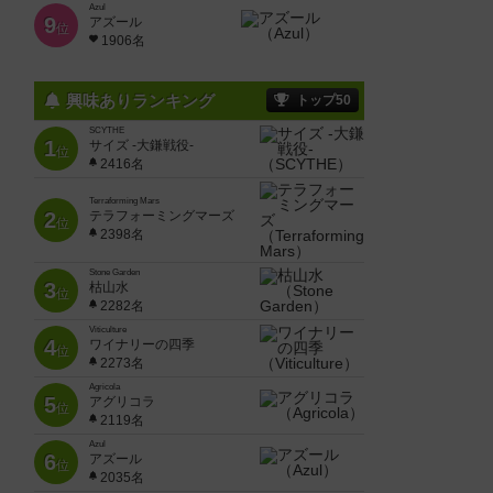
Azul
9
アズール
位
1906名
興味ありランキング
トップ50
SCYTHE
1
サイズ -大鎌戦役-
位
2416名
Terraforming Mars
2
テラフォーミングマーズ
位
2398名
Stone Garden
3
枯山水
位
2282名
Viticulture
4
ワイナリーの四季
位
2273名
Agricola
5
アグリコラ
位
2119名
Azul
6
アズール
位
2035名