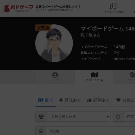
世界のボードゲームを楽しもう！
ボードゲーム専門の総合情報サイト
データベース
検
大賢者
マイボードゲーム 14
哀川 勉 さん
148個
マイボードゲーム
2件
参加コミュニティ
https://twi
ウェブページ
トップ
マイボードゲーム
マイリ
全て
興味あり
経験あり
お気に