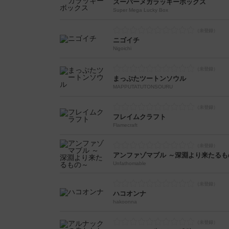
スーパーメガラッキーボックス
Super Mega Lucky Box
ニゴイチ
Nigoichi
まっぷたツートンソウル
MAPPUTATŪTONSOURU
フレイムクラフト
Flamecraft
アンファゾマブル ～深淵より来たるも
Unfathomable
ハコオンナ
hakoonna