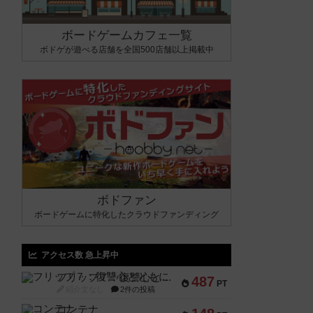
ボードゲームカフェ一覧
ボドゲが遊べる店舗を全国500店舗以上掲載中
ボドファン
ボードゲームに特化したクラウドファンディング
アクセス数 急上昇中
フリップ７：復讐心とともに
487
PT
紹介文なし
2件の投稿
コンテナ