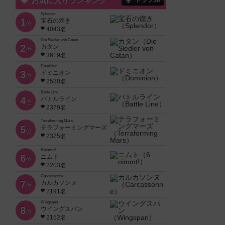
お気に入りランキング
トップ50
Splendor
1
宝石の煌き
位
4043名
Die Siedler von Catan
2
カタン
位
3619名
Dominion
3
ドミニオン
位
2530名
Battle Line
4
バトルライン
位
2379名
Terraforming Mars
5
テラフォーミングマーズ
位
2375名
6 nimmt!
6
ニムト
位
2203名
Carcassonne
7
カルカソンヌ
位
2191名
Wingspan
8
ウイングスパン
位
2152名