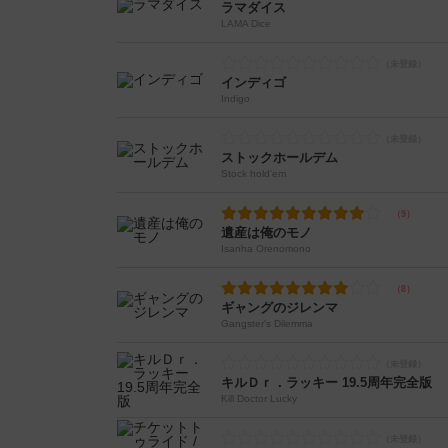
ラマダイス
LAMA Dice
インディゴ
Indigo
ストックホールデム
Stock hold'em
遺産は俺のモノ
Isanha Orenomono
ギャングのジレンマ
Gangster's Dilemma
キルＤｒ．ラッキー 19.5周年完全版
Kill Doctor Lucky