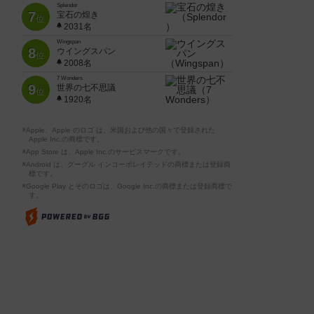
Splendor
7
宝石の煌き
位
2031名
Wingspan
8
ウイングスパン
位
2008名
7 Wonders
9
世界の七不思議
位
1920名
※Apple、Apple のロゴ は、米国および他の国々で登録された
Apple Inc.の商標です。
※App Store は、Apple Inc.のサービスマークです。
※Android は、グーグル インコーポレイテッドの商標または登録商
標です。
※Google Play とそのロゴは、Google Inc.の商標または登録商標で
す。