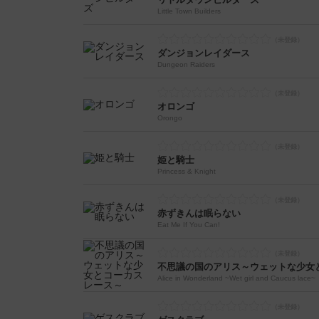
Little Town Builders
ダンジョンレイダース
Dungeon Raiders
オロンゴ
Orongo
姫と騎士
Princess & Knight
赤ずきんは眠らない
Eat Me If You Can!
不思議の国のアリス～ウェットな少女
Alice in Wonderland ~Wet girl and Caucus lace~