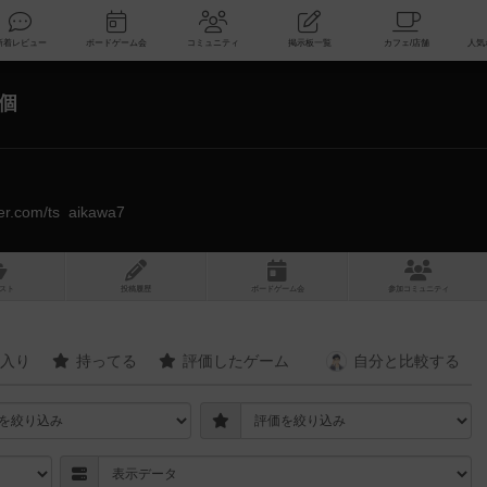
索
新着レビュー
ボードゲーム会
コミュニティ
掲示板一覧
8個
tter.com/ts_aikawa7
スト
投稿履歴
ボ
ー
ドゲ
ーム
会
参加
コミュニティ
入り
持ってる
評価したゲーム
自分と
比較する