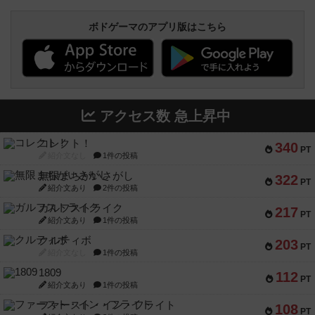
ボドゲーマのアプリ版はこちら
アクセス数 急上昇中
コレクト！
340
PT
紹介文なし
1件の投稿
無限まちがいさがし
322
PT
紹介文あり
2件の投稿
ガルフストライク
217
PT
紹介文あり
1件の投稿
クルティボ
203
PT
紹介文なし
1件の投稿
1809
112
PT
紹介文あり
1件の投稿
ファースト・イン・フライト
108
PT