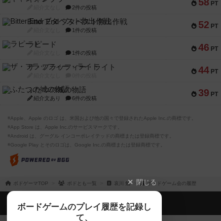
58
PT
紹介文なし
2件の投稿
Bitter End ブタペスト救出作戦
52
PT
紹介文なし
1件の投稿
ラピード
46
PT
紹介文なし
1件の投稿
ザ・フラッフィー・ライト
44
PT
紹介文なし
0件の投稿
ふたつの城の物語
39
PT
紹介文あり
6件の投稿
※Apple、Apple のロゴ は、米国および他の国々で登録されたApple Inc.の商標です。
※App Store は、Apple Inc.のサービスマークです。
※Android は、グーグル インコーポレイテッドの商標または登録商標です。
※Google Play とそのロゴは、Google Inc.の商標または登録商標です。
閉じる
ボドゲーマTOP
ボドとも一覧
哀川 勉
ボードゲーム会の履歴
ボドゲーマTOP
ボードゲームのプレイ履歴を記録し
て、