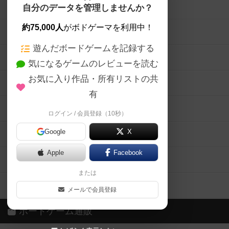
ボードゲームを検索する
自分のデータを管理しませんか？
約75,000人
がボドゲーマを利用中！
ボードゲームの新着レビュー
遊んだボードゲームを記録する
ボードゲーム会情報
気になるゲームのレビューを読む
お気に入り作品・所有リストの共
メカニクス特集
有
掲示板・トピックス
ログイン / 会員登録（10秒）
Google
X
ボドとも・会員一覧
Apple
Facebook
ボードゲーム業界コラム
または
ボドゲーマご利用案内
メールで会員登録
ボードゲーム通販