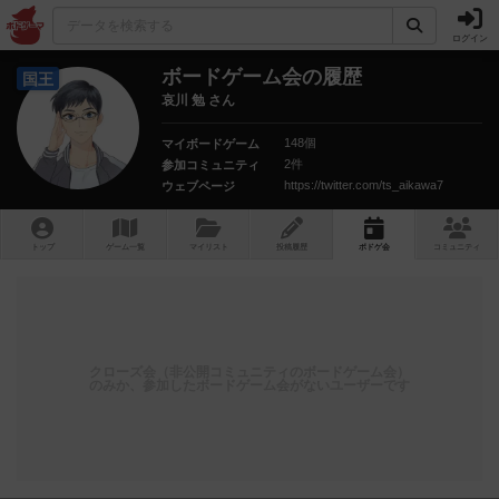
ログイン
ボードゲーム会の履歴
国王
哀川 勉 さん
148個
マイボードゲーム
2件
参加コミュニティ
https://twitter.com/ts_aikawa7
ウェブページ
トップ
ゲーム一覧
マイリスト
投稿履歴
ボ
ドゲ
会
コミュニティ
クローズ会（非公開コミュニティのボードゲーム会）
のみか、参加したボードゲーム会がないユーザーです