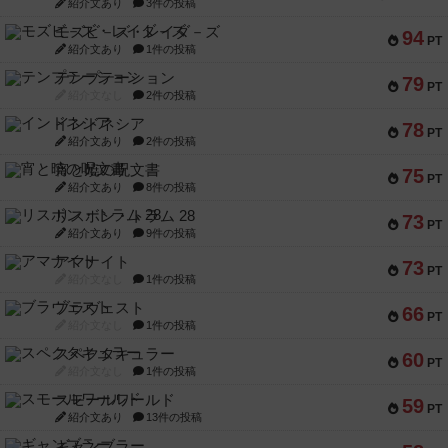
紹介文あり
3件の投稿
モズビ－ズ・レイダ－ズ
94
PT
紹介文あり
1件の投稿
テンプテーション
79
PT
紹介文なし
2件の投稿
インドネシア
78
PT
紹介文あり
2件の投稿
宵と暁の呪文書
75
PT
紹介文あり
8件の投稿
リスボン・トラム 28
73
PT
紹介文あり
9件の投稿
アマナイト
73
PT
紹介文なし
1件の投稿
ブラヴェスト
66
PT
紹介文なし
1件の投稿
スペクタキュラー
60
PT
紹介文なし
1件の投稿
スモールワールド
59
PT
紹介文あり
13件の投稿
ギャンブラー