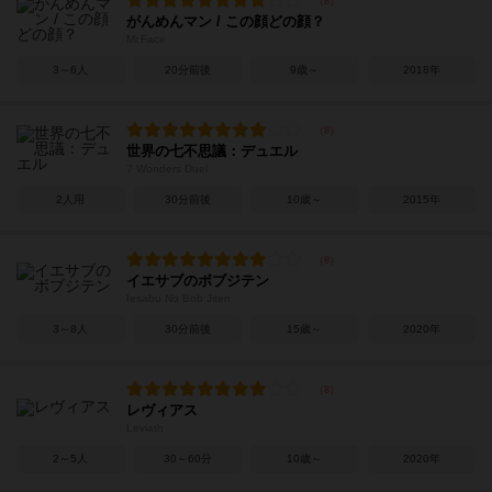
がんめんマン / この顔どの顔？
Mr.Face
3～6人
20分前後
9歳～
2018年
世界の七不思議：デュエル
7 Wonders Duel
2人用
30分前後
10歳～
2015年
イエサブのボブジテン
Iesabu No Bob Jiten
3～8人
30分前後
15歳～
2020年
レヴィアス
Leviath
2～5人
30～60分
10歳～
2020年