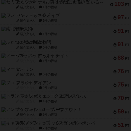
セミファイナル ～お前はまだ生きている～
103
PT
紹介文あり
1件の投稿
ワン・トゥ・ファイブ
97
PT
紹介文あり
1件の投稿
南北戦争
91
PT
紹介文あり
1件の投稿
ふたつの城の物語
91
PT
紹介文あり
6件の投稿
ノームズ・アット・ナイト
88
PT
紹介文なし
1件の投稿
マーリン
76
PT
紹介文あり
6件の投稿
フラットアイアン
75
PT
紹介文なし
2件の投稿
トランスオリエント・エクスプレス
70
PT
紹介文なし
1件の投稿
アンブッシュ！：ムーブアウト！
59
PT
紹介文あり
1件の投稿
キャプテン・フリップ：イスラ・ボンバ
51
PT
紹介文なし
2件の投稿