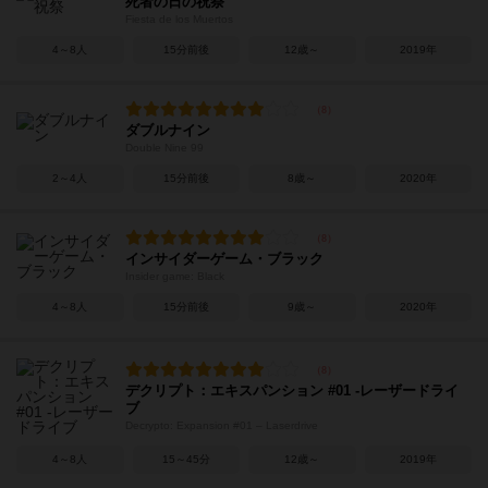
死者の日の祝祭
Fiesta de los Muertos
4～8人
15分前後
12歳～
2019年
ダブルナイン
Double Nine 99
2～4人
15分前後
8歳～
2020年
インサイダーゲーム・ブラック
Insider game: Black
4～8人
15分前後
9歳～
2020年
デクリプト：エキスパンション #01 -レーザードライ
ブ
Decrypto: Expansion #01 – Laserdrive
4～8人
15～45分
12歳～
2019年