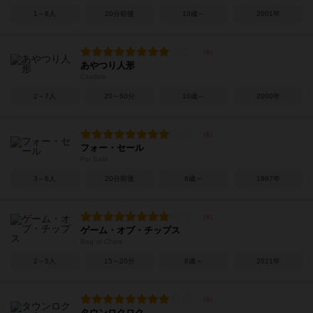
1～8人
20分前後
10歳～
2001年
あやつり人形
Citadels
2～7人
20～60分
10歳～
2000年
フォー・セール
For Sale
3～6人
20分前後
8歳～
1997年
ゲーム・オブ・チップス
Bag of Chips
2～5人
15～20分
8歳～
2021年
タウンロクロク