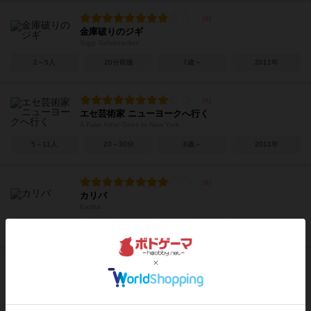
金庫破りのジギ
Siggi Safeknacker
2～5人
20分前後
7歳～
2011年
エセ芸術家 ニューヨークへ行く
A Fake Artist Goes to New York
5～11人
20～30分
8歳～
2011年
カリバ
Kariba
2～6人
20～30分
7歳～
2010年
百科審議官
Encyclopaedist
3人用
20～30分
－
2006年