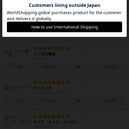
ヘックメック
Pickomino / Heckmeck am Bratwurmeck
2～7人
20分前後
8歳～
2005年
インカの黄金
Incan Gold
3～8人
20分前後
8歳～
2006年
ゲシェンク
Geschenkt / NO THANKS!
3～7人
20～30分
8歳～
2004年
テイク・イット・イージー
Take it Easy!