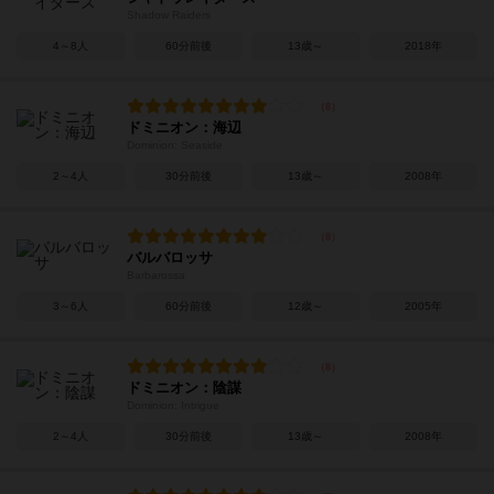
Shadow Raiders
4～8人
60分前後
13歳～
2018年
ドミニオン：海辺
Dominion: Seaside
2～4人
30分前後
13歳～
2008年
バルバロッサ
Barbarossa
3～6人
60分前後
12歳～
2005年
ドミニオン：陰謀
Dominion: Intrigue
2～4人
30分前後
13歳～
2008年