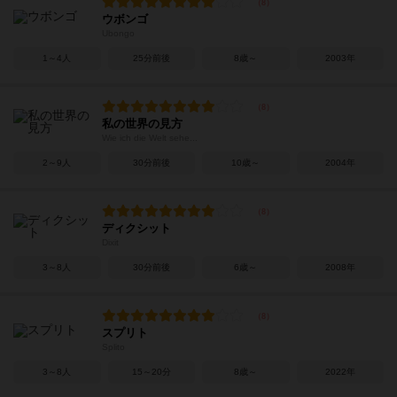
ウボンゴ
Ubongo
1～4人
25分前後
8歳～
2003年
私の世界の見方
Wie ich die Welt sehe...
2～9人
30分前後
10歳～
2004年
ディクシット
Dixit
3～8人
30分前後
6歳～
2008年
スプリト
Splito
3～8人
15～20分
8歳～
2022年