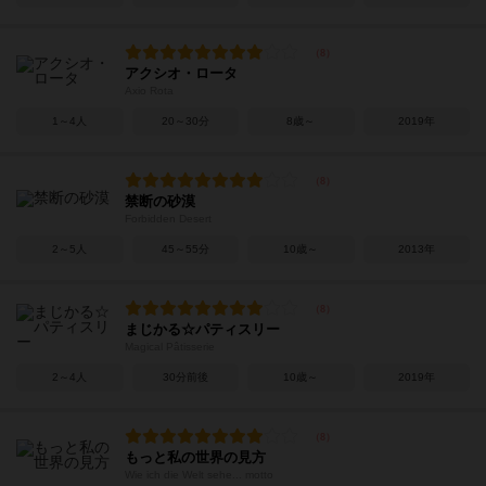
アクシオ・ロータ
Axio Rota
1～4人
20～30分
8歳～
2019年
禁断の砂漠
Forbidden Desert
2～5人
45～55分
10歳～
2013年
まじかる☆パティスリー
Magical Pâtisserie
2～4人
30分前後
10歳～
2019年
もっと私の世界の見方
Wie ich die Welt sehe... motto