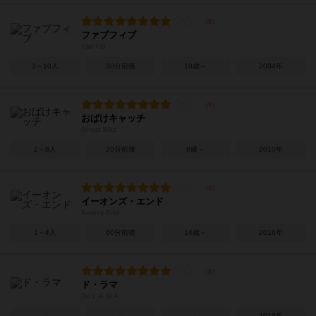
ファブフィブ
Fab Fib
3～10人
30分前後
10歳～
2004年
おばけキャッチ
Ghost Blitz
2～8人
20分前後
8歳～
2010年
イーオンズ・エンド
Aeon's End
1～4人
60分前後
14歳～
2016年
ド・ラマ
Do L.A.M.A
－
－
－
2019年