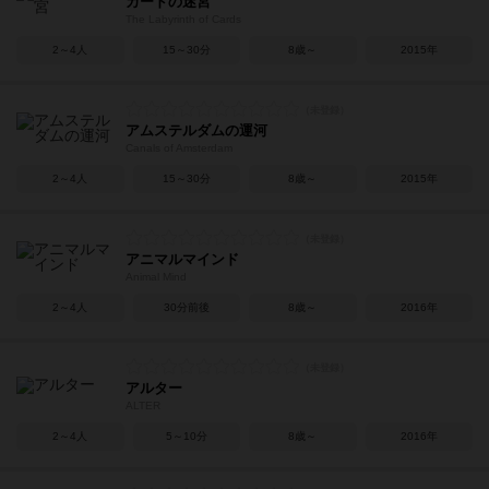
カードの迷宮
The Labyrinth of Cards
2～4人
15～30分
8歳～
2015年
アムステルダムの運河
Canals of Amsterdam
2～4人
15～30分
8歳～
2015年
アニマルマインド
Animal Mind
2～4人
30分前後
8歳～
2016年
アルター
ALTER
2～4人
5～10分
8歳～
2016年