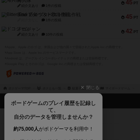
海兵隊
45
PT
紹介文あり
1件の投稿
Bitter End ブタペスト救出作戦
45
PT
紹介文なし
1件の投稿
ドコジャン
42
PT
紹介文あり
10件の投稿
※Apple、Apple のロゴ は、米国および他の国々で登録されたApple Inc.の商標です。
※App Store は、Apple Inc.のサービスマークです。
※Android は、グーグル インコーポレイテッドの商標または登録商標です。
※Google Play とそのロゴは、Google Inc.の商標または登録商標です。
閉じる
ボドゲーマTOP
ボドとも一覧
駄菓子屋さんた
マイボードゲーム
ボドゲーマTOP
ボードゲームのプレイ履歴を記録し
て、
ボードゲームを検索する
自分のデータを管理しませんか？
約75,000人
がボドゲーマを利用中！
ボードゲームの新着レビュー