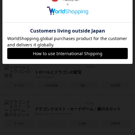
ゾンビサイド：インベーダー
Zombicide: Invader
1～6人
60分前後
14歳～
2018年
ザ・レフュージ：生存競争
The Refuge: A Race for Survival
2～6人
5～60分
13歳～
2017年
トロールとドラゴンの財宝
Troll & Dragon
2～5人
20分前後
7歳～
2018年
ドラゴンクエスト・カードゲーム：銀のタロット
Dragon Quest: Silver Tarot
3～4人
－
12歳～
1990年