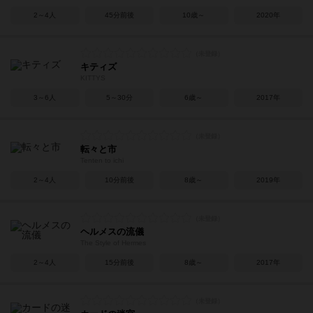
2～4人
45分前後
10歳～
2020年
キティズ
KITTYS
3～6人
5～30分
6歳～
2017年
転々と市
Tenten to ichi
2～4人
10分前後
8歳～
2019年
ヘルメスの流儀
The Style of Hermes
2～4人
15分前後
8歳～
2017年