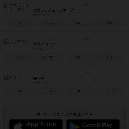
スプラッシュ・アタック
Splash Attack
2～4人
15分前後
5歳～
2005年
パッチワーク
Patchwork
2人用
15～30分
8歳～
2014年
街コロ
Machi Koro
2～4人
30～40分
7歳～
2012年
ボドゲーマのアプリ版はこちら