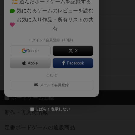
遊んだボードゲームを記録する
ボードゲーム会情報
気になるゲームのレビューを読む
お気に入り作品・所有リストの共
メカニクス特集
有
掲示板・トピックス
ログイン / 会員登録（10秒）
Google
X
ボドとも・会員一覧
Apple
Facebook
ボードゲーム業界コラム
または
ボドゲーマご利用案内
メールで会員登録
ボードゲーム通販
しばらく表示しない
新作・再入荷情報
定番ボードゲームの通販商品