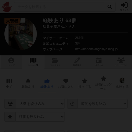
ログイン
経験あり 63個
大賢者
駄菓子屋さんた さん
261個
マイボードゲーム
3件
参加コミュニティ
http://nanonaidagasiya.blog.jp/
ウェブページ
トップ
ゲーム一覧
マイリスト
投稿履歴
ボ
ドゲ
会
コミュニティ
評価したゲ
全て
興味あり
経験あり
お気に入り
持ってる
比較する
ーム