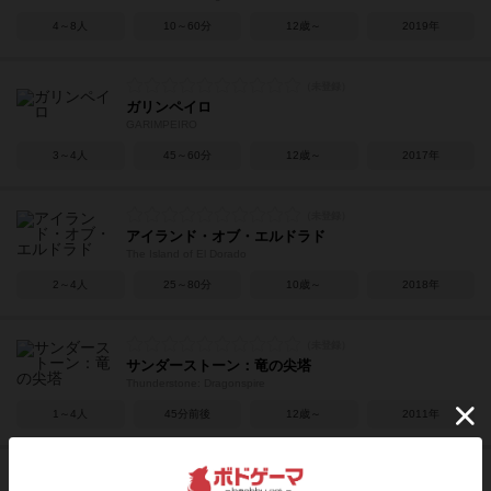
4～8人
10～60分
12歳～
2019年
ガリンペイロ
GARIMPEIRO
3～4人
45～60分
12歳～
2017年
アイランド・オブ・エルドラド
The Island of El Dorado
2～4人
25～80分
10歳～
2018年
サンダーストーン：竜の尖塔
Thunderstone: Dragonspire
1～4人
45分前後
12歳～
2011年