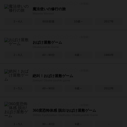
魔法使いの修行の旅
Wizards Wanted
2～4人
60分前後
10歳～
2017年
おばけ屋敷ゲーム
Obakeyashiki Game
2～6人
40～90分
8歳～
1980年
絶叫！おばけ屋敷ゲーム
Zekkyo! Obake-yashiki game
2～5人
40～90分
9歳～
2012年
360度恐怖体感 脱出!おばけ屋敷ゲーム
360do Kyofutaikan Dashutsu Obakeyashiki Game
1～5人
30～40分
9歳～
－