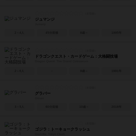
ジュマンジ
Jumanji
2～4人
45分前後
8歳～
1995年
ドラゴンクエスト・カードゲーム：大格闘技場
Dragon Quest: The Grand Colosseum
2～6人
－
9歳～
1991年
グラバー
Glover
3～5人
60分前後
10歳～
2018年
ゴジラ：トーキョークラッシュ
Godzilla: Tokyo Clash