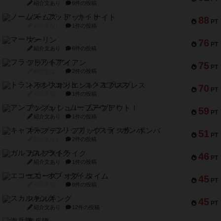
紹介文あり
6件の投稿
ノームズ・アット・ナイト
88
PT
紹介文なし
1件の投稿
マーリン
76
PT
紹介文あり
6件の投稿
フラットアイアン
75
PT
紹介文なし
2件の投稿
トランスオリエント・エクスプレス
70
PT
紹介文なし
1件の投稿
アンブッシュ！：ムーブアウト！
59
PT
紹介文あり
1件の投稿
キャプテン・フリップ：イスラ・ボンバ
51
PT
紹介文なし
2件の投稿
ガルフストライク
46
PT
紹介文あり
1件の投稿
エコーズ・オブ・タイム
45
PT
紹介文なし
8件の投稿
スカルキング
45
PT
紹介文あり
12件の投稿