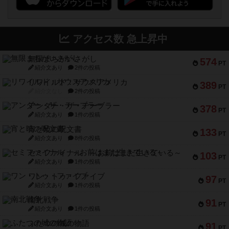
アクセス数 急上昇中
無限まちがいさがし
574
PT
紹介文あり
2件の投稿
リワイルド：サウスアメリカ
389
PT
紹介文なし
2件の投稿
アンダー・ザ・テーブラー
378
PT
紹介文あり
1件の投稿
宵と暁の呪文書
133
PT
紹介文あり
8件の投稿
セミファイナル ～お前はまだ生きている～
103
PT
紹介文あり
1件の投稿
ワン・トゥ・ファイブ
97
PT
紹介文あり
1件の投稿
南北戦争
91
PT
紹介文あり
1件の投稿
ふたつの城の物語
91
PT