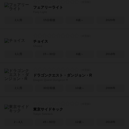
フェアリーライト
Fairy Light
2人用
15分前後
8歳～
2020年
チョイス
Choice
3人用
15～30分
8歳～
2018年
ドラゴンクエスト・ダンジョン・R
Dragon Quest Dungeon R
2人用
30分前後
10歳～
2006年
東京サイドキック
Tokyo Sidekick
2～4人
45～60分
12歳～
2018年