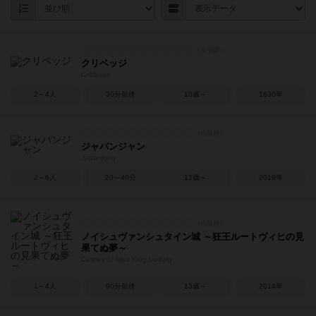
クリベッジ
Cribbage
2～4人
30分前後
10歳～
1630年
ジャパンジャン
Japanjong
2～6人
20～40分
12歳～
2019年
ノイシュヴァンシュタイン城 ～狂王ルートヴィヒの見
果てぬ夢～
Castles of Mad King Ludwig
1～4人
90分前後
13歳～
2014年