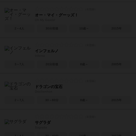
オー・マイ・グーッズ！
Oh My Goods!
2～4人
30分前後
10歳～
2015年
インフェルノ
Inferno
3～7人
20分前後
8歳～
2005年
ドラゴンの宝石
Drachenhort
2～7人
30～60分
8歳～
2015年
サグラダ
Sagrada
1～4人
20～40分
14歳～
2017年