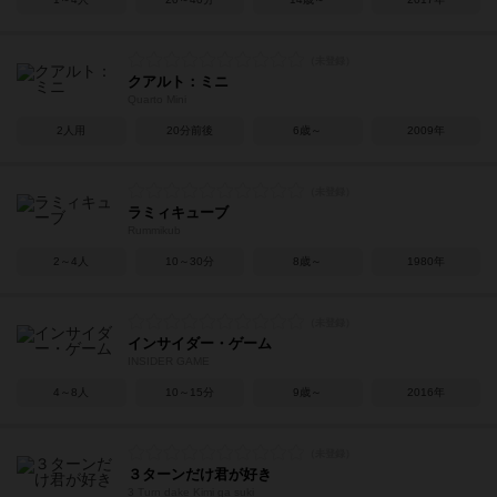
クアルト：ミニ
Quarto Mini
2人用
20分前後
6歳～
2009年
ラミィキューブ
Rummikub
2～4人
10～30分
8歳～
1980年
インサイダー・ゲーム
INSIDER GAME
4～8人
10～15分
9歳～
2016年
３ターンだけ君が好き
3 Turn dake Kimi ga suki