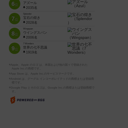
6
アズール
位
2035名
Splendor
7
宝石の煌き
位
2028名
Wingspan
8
ウイングスパン
位
2006名
7 Wonders
9
世界の七不思議
位
1919名
※Apple、Apple のロゴ は、米国および他の国々で登録された
Apple Inc.の商標です。
※App Store は、Apple Inc.のサービスマークです。
※Android は、グーグル インコーポレイテッドの商標または登録商
標です。
※Google Play とそのロゴは、Google Inc.の商標または登録商標で
す。