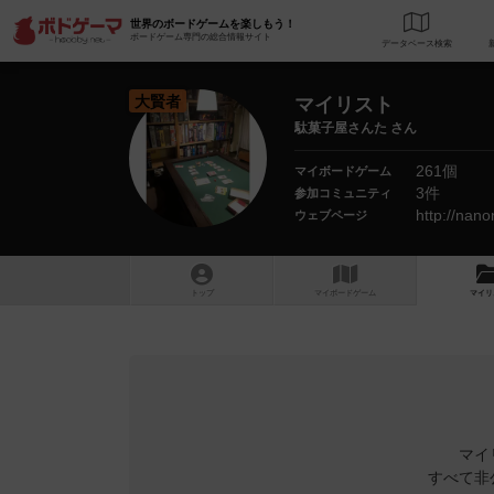
世界のボードゲームを楽しもう！
ボードゲーム専門の総合情報サイト
データベース
検
大賢者
マイリスト
駄菓子屋さんた さん
261個
マイボードゲーム
3件
参加コミュニティ
http://nano
ウェブページ
トップ
マイボードゲーム
マイリ
マイ
すべて非