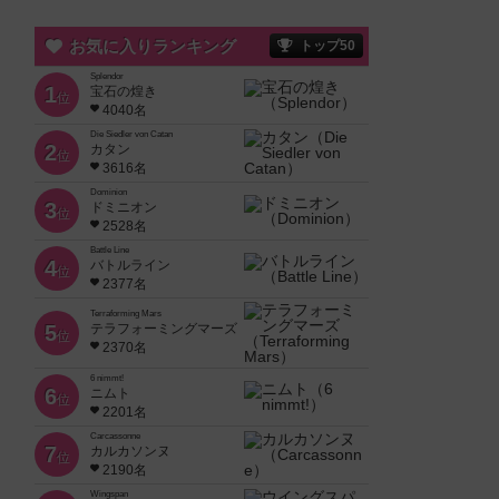
お気に入りランキング
トップ50
Splendor
1
宝石の煌き
位
4040名
Die Siedler von Catan
2
カタン
位
3616名
Dominion
3
ドミニオン
位
2528名
Battle Line
4
バトルライン
位
2377名
Terraforming Mars
5
テラフォーミングマーズ
位
2370名
6 nimmt!
6
ニムト
位
2201名
Carcassonne
7
カルカソンヌ
位
2190名
Wingspan