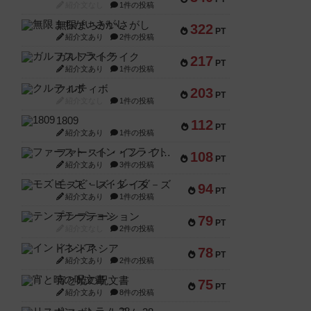
紹介文なし
1件の投稿
無限まちがいさがし
322
PT
紹介文あり
2件の投稿
ガルフストライク
217
PT
紹介文あり
1件の投稿
クルティボ
203
PT
紹介文なし
1件の投稿
1809
112
PT
紹介文あり
1件の投稿
ファースト・イン・フライト
108
PT
紹介文あり
3件の投稿
モズビ－ズ・レイダ－ズ
94
PT
紹介文あり
1件の投稿
テンプテーション
79
PT
紹介文なし
2件の投稿
インドネシア
78
PT
紹介文あり
2件の投稿
宵と暁の呪文書
75
PT
紹介文あり
8件の投稿