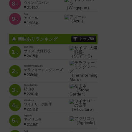
8
ウイングスパン
位
2149名
Azul
9
アズール
位
1903名
興味ありランキング
トップ50
SCYTHE
1
サイズ -大鎌戦役-
位
2415名
Terraforming Mars
2
テラフォーミングマーズ
位
2394名
Stone Garden
3
枯山水
位
2281名
Viticulture
4
ワイナリーの四季
位
2272名
Agricola
5
アグリコラ
位
2119名
Azul