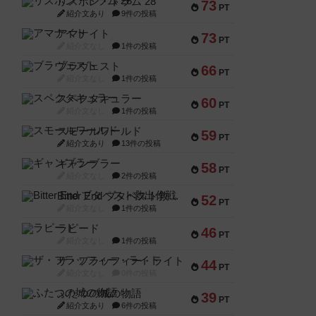
リスボン・トラム 28
73
PT
紹介文あり
9件の投稿
アマナイト
73
PT
紹介文なし
1件の投稿
ブラヴェスト
66
PT
紹介文なし
1件の投稿
スペクタキュラー
60
PT
紹介文なし
1件の投稿
スモールワールド
59
PT
紹介文あり
13件の投稿
ギャンブラー
58
PT
紹介文なし
2件の投稿
Bitter End ブタペスト救出作戦
52
PT
紹介文なし
1件の投稿
ラピード
46
PT
紹介文なし
1件の投稿
ザ・フラッフィー・ライト
44
PT
紹介文なし
0件の投稿
ふたつの城の物語
39
PT
紹介文あり
6件の投稿