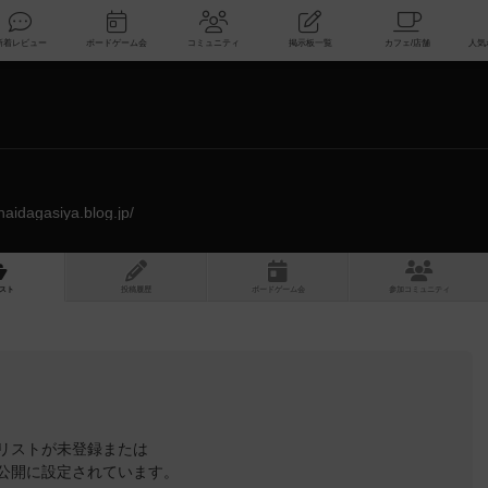
索
新着レビュー
ボードゲーム会
コミュニティ
掲示板一覧
naidagasiya.blog.jp/
スト
投稿履歴
ボ
ー
ドゲ
ーム
会
参加
コミュニティ
リストが未登録または
公開に設定されています。