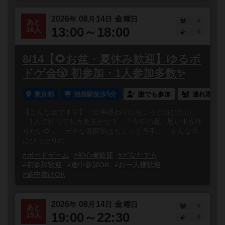
2026
08
14
金
年
月
日
曜日
4
あと
13:00～18:00
16人
0
8/14【🌻お盆・夏休み歓迎】ゆるボ
ドゲ会🎲 初参加・1人参加多数✨
東京都
池袋駅徒歩5分
誰でも参加
連れ添い登
【こんな会です💡】「仕事終わりにちょっと遊びたい」
「1人で行っても大丈夫かな？」「今年の夏、思い出を作
りたい🌻」「ガチな雰囲気はちょっと苦手…」そんな方
にぴったりの...
#ボードゲーム
#初心者歓迎
#どなたでも
#初参加歓迎
#途中参加OK
#お一人様歓迎
#途中抜けOK
2026
08
14
金
年
月
日
曜日
5
あと
19:00～22:30
15人
0