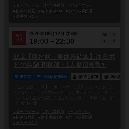
#ボードゲーム
#初心者歓迎
#どなたでも
#初参加歓迎
#途中参加OK
#お一人様歓迎
#途中抜けOK
2026
08
12
水
年
月
日
曜日
5
あと
19:00～22:30
15人
0
8/12【🌻お盆・夏休み歓迎】ゆるボ
ドゲ会🎲 初参加・1人参加多数✨
東京都
池袋駅徒歩5分
誰でも参加
連れ添い登
【こんな会です💡】「ボードゲーム興味あるけどやった
ことない…」「1人で行っても大丈夫かな？」「お盆、せ
っかくなら誰かと楽しく過ごしたい🌻」「今年の夏、新
しい友達や趣...
#ボードゲーム
#初心者歓迎
#どなたでも
#初参加歓迎
#途中参加OK
#お一人様歓迎
#途中抜けOK