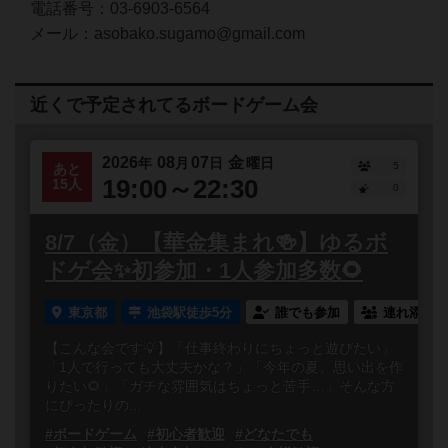
電話番号：03-6903-6564
メール：asobako.sugamo@gmail.com
近くで予定されてるボードゲーム会
2026
08
07
金
年
月
日
曜日
5
あと
19:00～22:30
15人
0
8/7（金）【華金集まれ🍻】ゆるボ
ドゲ会✨初参加・1人参加多数🌻
東京都
池袋駅徒歩5分
誰でも参加
連れ添い登
【こんな会です💡】「仕事終わりにちょっと遊びたい」
「1人で行っても大丈夫かな？」「今年の夏、思い出を作
りたい🌻」「ガチな雰囲気はちょっと苦手…」そんな方
にぴったりの...
#ボードゲーム
#初心者歓迎
#どなたでも