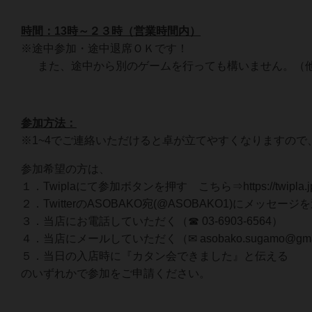
時間：13時～２３時（営業時間内）
※途中参加・途中退席ＯＫです！
また、途中から別のゲームを行っても構いません。（他
参加方法：
※1~4でご連絡いただけると卓が立てやすくなりますの
参加希望の方は、
１．Twiplaにて参加ボタンを押す こちら⇒https://twipla.jp/e
２．TwitterのASOBAKO宛(@ASOBAKO1)にメッセージ
３．当店にお電話していただく（☎ 03-6903-6564）
４．当店にメールしていただく（✉ asobako.sugamo@gmai
５．当日の入店時に『カタン会できました』と伝える
のいずれかで参加をご申請ください。