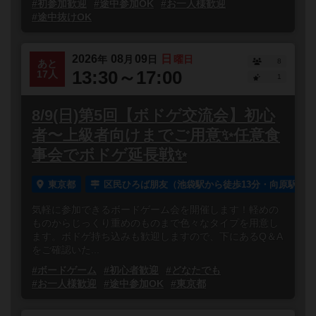
#初参加歓迎
#途中参加OK
#お一人様歓迎
#途中抜けOK
2026
08
09
日
年
月
日
曜日
8
あと
13:30～17:00
17人
1
8/9(日)第5回【ボドゲ交流会】初心
者〜上級者向けまでご用意✨任意食
事会でボドゲ延長戦✨
東京都
区民ひろば朋友（池袋駅から徒歩13分・向原駅から
気軽に参加できるボードゲーム会を開催します！軽めの
ものからじっくり重めのものまで色々なタイプを用意し
ます。ボドゲ持ち込みも歓迎しますので、下にあるQ＆A
をご確認いた...
#ボードゲーム
#初心者歓迎
#どなたでも
#お一人様歓迎
#途中参加OK
#東京都