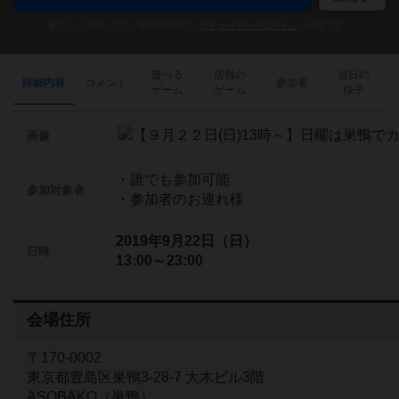
参加および気になる！機能の利用には
ボドゲーマへのログイン
が必要です。
遊べる
店舗の
当日の
詳細内容
コメント
参加者
ゲーム
ゲーム
様子
画像
・誰でも参加可能
参加対象者
・参加者のお連れ様
2019年9月22日（日）
日時
13:00～23:00
会場住所
〒170-0002
東京都豊島区巣鴨3-28-7 大木ビル3階
ASOBAKO（巣鴨）