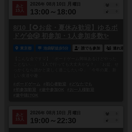
2026
08
10
月
年
月
日
曜日
5
あと
13:00～18:00
15人
0
8/10【🌻お盆・夏休み歓迎】ゆるボ
ドゲ会🎲 初参加・1人参加多数✨
東京都
池袋駅徒歩5分
誰でも参加
連れ添い登
【こんな会です💡】「ボードゲーム興味あるけどやった
ことない…」「1人で行っても大丈夫かな？」「お盆、せ
っかくなら誰かと楽しく過ごしたい🌻」「今年の夏、新
しい友達や趣...
#ボードゲーム
#初心者歓迎
#どなたでも
#初参加歓迎
#途中参加OK
#お一人様歓迎
#途中抜けOK
2026
08
10
月
年
月
日
曜日
5
あと
19:00～22:30
15人
0