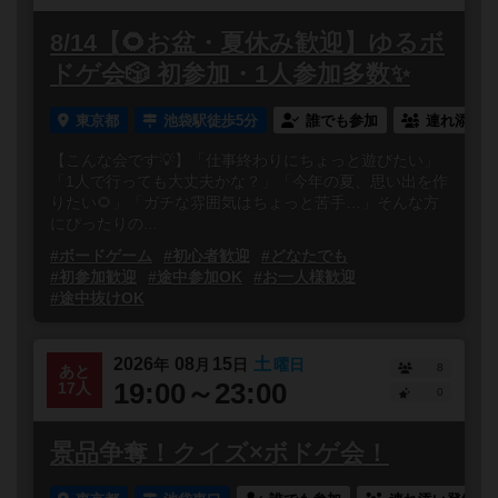
8/14【🌻お盆・夏休み歓迎】ゆるボ
ドゲ会🎲 初参加・1人参加多数✨
東京都
池袋駅徒歩5分
誰でも参加
連れ添い登
【こんな会です💡】「仕事終わりにちょっと遊びたい」
「1人で行っても大丈夫かな？」「今年の夏、思い出を作
りたい🌻」「ガチな雰囲気はちょっと苦手…」そんな方
にぴったりの...
#ボードゲーム
#初心者歓迎
#どなたでも
#初参加歓迎
#途中参加OK
#お一人様歓迎
#途中抜けOK
2026
08
15
土
年
月
日
曜日
8
あと
19:00～23:00
17人
0
景品争奪！クイズ×ボドゲ会！