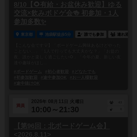
8/10【🌻有給・お盆休み歓迎】ゆる
交流×飲みボドゲ会🍻 初参加・1人
参加多数✨
東京都
池袋駅徒歩5分
誰でも参加
連れ添い登
【こんな会です💡】「ボードゲーム興味あるけどやった
ことない…」「1人で行っても大丈夫かな？」「お盆の
夜、誰かと楽しく過ごしたい🌻」「今年の夏、新しい友
達や趣味がほし...
#ボードゲーム
#初心者歓迎
#どなたでも
#初参加歓迎
#途中参加OK
#お一人様歓迎
#途中抜けOK
2026
08
11
火
年
月
日
曜日
43
満員
10:00～21:30
0
【第96回：北ボードゲーム会】
<2026.8.11>