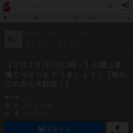
ログイン
ボドゲーマTOP
ボードゲーム会/イベント情報
東京都のボードゲーム会
2019
9
22
日
年
月
日
曜日
終了
13:00～23:00
【９月２２日(日)13時～】日曜は巣
鴨でカタンをやりましょう！【初め
ての方も大歓迎！】
参加者：
1人
場 所：
東京都（巣鴨）
会 場：
ASOBAKO
参加する
気になる！