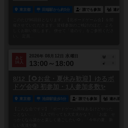
東京都
田端駅から約5分
誰でも参加
連れ添い
このたび96回目となります、【北ボードゲーム会】を開
催させていただきます。皆様参加のご検討のほど、よろ
しくお願い致します。 併せて「道のり」をご参照くださ
い。 定員...
2026
08
12
水
年
月
日
曜日
4
あと
13:00～18:00
16人
0
8/12【🌻お盆・夏休み歓迎】ゆるボ
ドゲ会🎲 初参加・1人参加多数✨
東京都
池袋駅徒歩5分
誰でも参加
連れ添い登
【こんな会です💡】「ボードゲーム興味あるけどやった
ことない…」「1人で行っても大丈夫かな？」「お盆、せ
っかくなら誰かと楽しく過ごしたい🌻」「今年の夏、新
しい友達や趣...