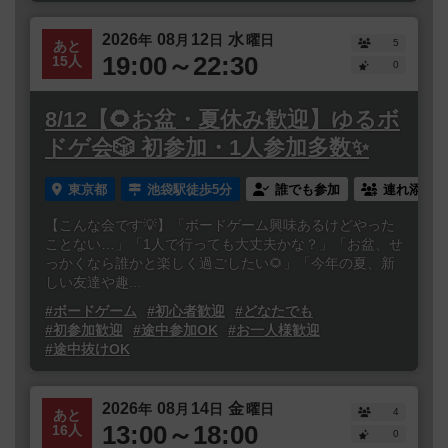
2026
08
12
水
年
月
日
曜日
5
あと
19:00～22:30
15人
0
8/12【🌻お盆・夏休み歓迎】ゆるボ
ドゲ会🎲 初参加・1人参加多数✨
東京都
池袋駅徒歩5分
誰でも参加
連れ添い登
【こんな会です💡】「ボードゲーム興味あるけどやった
ことない…」「1人で行っても大丈夫かな？」「お盆、せ
っかくなら誰かと楽しく過ごしたい🌻」「今年の夏、新
しい友達や趣...
#ボードゲーム
#初心者歓迎
#どなたでも
#初参加歓迎
#途中参加OK
#お一人様歓迎
#途中抜けOK
2026
08
14
金
年
月
日
曜日
4
あと
13:00～18:00
16人
0