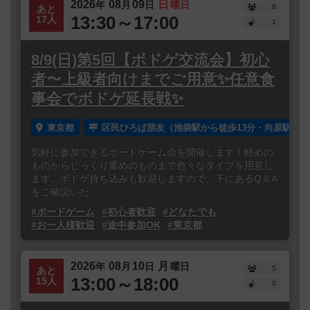
2026
08
09
日
年
月
日
曜日
8
あと
13:30～17:00
17人
1
8/9(日)第5回【ボドゲ交流会】初心
者〜上級者向けまでご用意✨任意食
事会でボドゲ延長戦✨
東京都
区民ひろば朋友（池袋駅から徒歩13分・向原駅から
気軽に参加できるボードゲーム会を開催します！軽めの
ものからじっくり重めのものまで色々なタイプを用意し
ます。ボドゲ持ち込みも歓迎しますので、下にあるQ＆A
をご確認いた...
#ボードゲーム
#初心者歓迎
#どなたでも
#お一人様歓迎
#途中参加OK
#東京都
2026
08
10
月
年
月
日
曜日
5
あと
13:00～18:00
15人
0