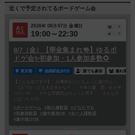
近くで予定されてるボードゲーム会
2026
08
07
金
年
月
日
曜日
5
あと
19:00～22:30
15人
0
8/7（金）【華金集まれ🍻】ゆるボ
ドゲ会✨初参加・1人参加多数🌻
東京都
池袋駅徒歩5分
誰でも参加
連れ添い登
【こんな会です💡】「仕事終わりにちょっと遊びたい」
「1人で行っても大丈夫かな？」「今年の夏、思い出を作
りたい🌻」「ガチな雰囲気はちょっと苦手…」そんな方
にぴったりの...
#ボードゲーム
#初心者歓迎
#どなたでも
#初参加歓迎
#途中参加OK
#お一人様歓迎
#途中抜けOK