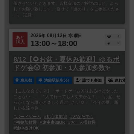
催させていただきます。皆様参加のご検討のほど、よろ
しくお願い致します。 併せて「道のり」をご参照くださ
い。 定員...
2026
08
12
水
年
月
日
曜日
4
あと
13:00～18:00
16人
0
8/12【🌻お盆・夏休み歓迎】ゆるボ
ドゲ会🎲 初参加・1人参加多数✨
東京都
池袋駅徒歩5分
誰でも参加
連れ添い登
【こんな会です💡】「ボードゲーム興味あるけどやった
ことない…」「1人で行っても大丈夫かな？」「お盆、せ
っかくなら誰かと楽しく過ごしたい🌻」「今年の夏、新
しい友達や趣...
#ボードゲーム
#初心者歓迎
#どなたでも
#初参加歓迎
#途中参加OK
#お一人様歓迎
#途中抜けOK