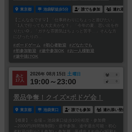
東京都
池袋駅徒歩5分
誰でも参加
連れ添い登
【こんな会です💡】「仕事終わりにちょっと遊びたい」
「1人で行っても大丈夫かな？」「今年の夏、思い出を作
りたい🌻」「ガチな雰囲気はちょっと苦手…」そんな方
にぴったりの...
#ボードゲーム
#初心者歓迎
#どなたでも
#初参加歓迎
#途中参加OK
#お一人様歓迎
#途中抜けOK
2026
08
15
土
年
月
日
曜日
8
あと
19:00～23:00
17人
0
景品争奪！クイズ×ボドゲ会！
東京都
池袋東口
誰でも参加
連れ添い登録
【概要】・会場→ 池袋東口徒歩10分程度・参加費
→2000円(時間無制限)・途中参加、途中退出可能・初心
者歓迎(9割が1人参加)・参加層→平成生まれ中心(昭和も