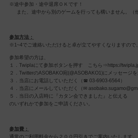
※途中参加・途中退席ＯＫです！
また、途中から別のゲームを行っても構いません。（他
参加方法：
※1~4でご連絡いただけると卓が立てやすくなりますの
参加希望の方は、
１．Twiplaにて参加ボタンを押す こちら⇒https://twipla.jp/e
２．TwitterのASOBAKO宛(@ASOBAKO1)にメッセージ
３．当店にお電話していただく（☎ 03-6903-6564）
４．当店にメールしていただく（✉ asobako.sugamo@gmai
５．当日の入店時に『カタン会できました』と伝える
のいずれかで参加をご申請ください。
参加費：
通常のご利用料金から２００円引きでご案内いたします。