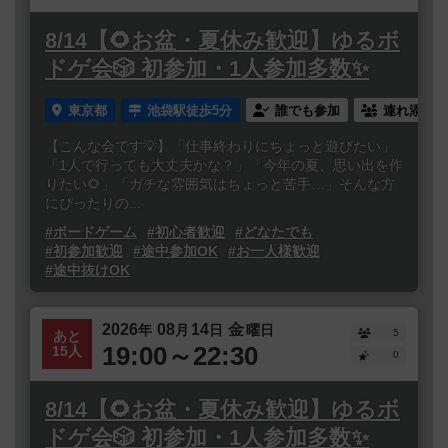
8/14【🌻お盆・夏休み歓迎】ゆるボ
ドゲ会🎲 初参加・1人参加多数✨
東京都
池袋駅徒歩5分
誰でも参加
連れ添い登
【こんな会です💡】「仕事終わりにちょっと遊びたい」
「1人で行っても大丈夫かな？」「今年の夏、思い出を作
りたい🌻」「ガチな雰囲気はちょっと苦手…」そんな方
にぴったりの...
#ボードゲーム
#初心者歓迎
#どなたでも
#初参加歓迎
#途中参加OK
#お一人様歓迎
#途中抜けOK
2026
08
14
金
年
月
日
曜日
5
あと
19:00～22:30
15人
0
8/14【🌻お盆・夏休み歓迎】ゆるボ
ドゲ会🎲 初参加・1人参加多数✨