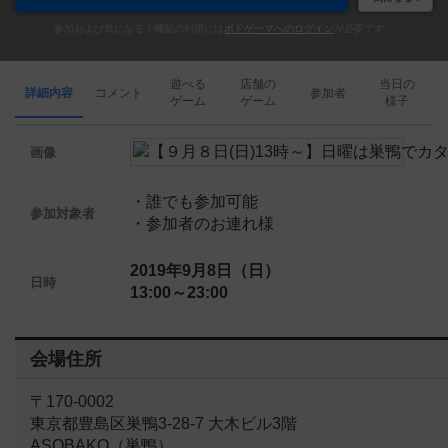
参加および気になる！機能の利用には
ボドゲーマへのログイン
が必要です。
遊べる
店舗の
当日の
詳細内容
コメント
参加者
ゲーム
ゲーム
様子
画像
・誰でも参加可能
参加対象者
・参加者のお連れ様
2019年9月8日（日）
日時
13:00～23:00
会場住所
〒170-0002
東京都豊島区巣鴨3-28-7 大木ビル3階
ASOBAKO（巣鴨）