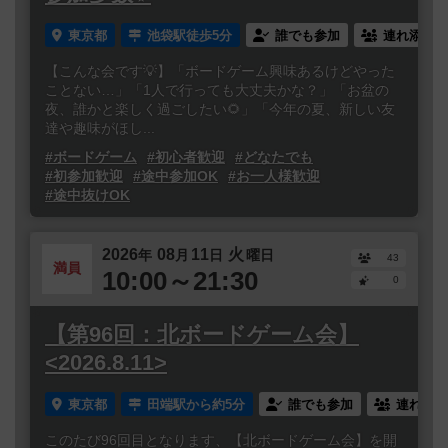
東京都
池袋駅徒歩5分
誰でも参加
連れ添い登
【こんな会です💡】「ボードゲーム興味あるけどやった
ことない…」「1人で行っても大丈夫かな？」「お盆の
夜、誰かと楽しく過ごしたい🌻」「今年の夏、新しい友
達や趣味がほし...
#ボードゲーム
#初心者歓迎
#どなたでも
#初参加歓迎
#途中参加OK
#お一人様歓迎
#途中抜けOK
2026
08
11
火
年
月
日
曜日
43
満員
10:00～21:30
0
【第96回：北ボードゲーム会】
<2026.8.11>
東京都
田端駅から約5分
誰でも参加
連れ添い
このたび96回目となります、【北ボードゲーム会】を開