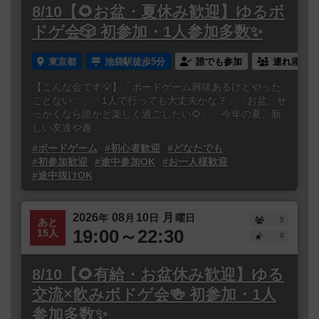
8/10【🌻お盆・夏休み歓迎】ゆるボ
ドゲ会🎲 初参加・1人参加多数✨
東京都
池袋駅徒歩5分
誰でも参加
連れ添い登
【こんな会です💡】「ボードゲーム興味あるけどやった
ことない…」「1人で行っても大丈夫かな？」「お盆、せ
っかくなら誰かと楽しく過ごしたい🌻」「今年の夏、新
しい友達や趣...
#ボードゲーム
#初心者歓迎
#どなたでも
#初参加歓迎
#途中参加OK
#お一人様歓迎
#途中抜けOK
2026
08
10
月
年
月
日
曜日
5
あと
19:00～22:30
15人
0
8/10【🌻有給・お盆休み歓迎】ゆる
交流×飲みボドゲ会🍻 初参加・1人
参加多数✨