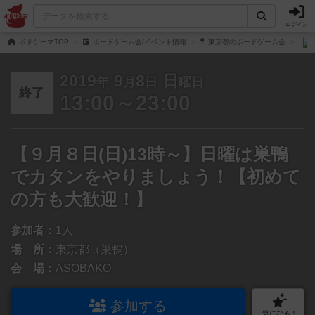
ログイン
ボドゲーマTOP
ボードゲーム会/イベント情報
東京都のボードゲーム会
2019
9
8
日
年
月
日
曜日
終了
13:00～23:00
【９月８日(日)13時～】日曜は巣鴨
でカタンをやりましょう！【初めて
の方も大歓迎！】
参加者：
1人
場 所：
東京都（巣鴨）
会 場：
ASOBAKO
参加する
気になる！