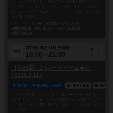
【こんな会です💡】「ボードゲーム興味あるけどやった
ことない…」「1人で行っても大丈夫かな？」「お盆の
夜、誰かと楽しく過ごしたい🌻」「今年の夏、新しい友
達や趣味がほし...
#ボードゲーム
#初心者歓迎
#どなたでも
#初参加歓迎
#途中参加OK
#お一人様歓迎
#途中抜けOK
2026
08
11
火
年
月
日
曜日
43
満員
10:00～21:30
0
【第96回：北ボードゲーム会】
<2026.8.11>
東京都
田端駅から約5分
誰でも参加
連れ添い
このたび96回目となります、【北ボードゲーム会】を開
催させていただきます。皆様参加のご検討のほど、よろ
しくお願い致します。 併せて「道のり」をご参照くださ
い。 定員...