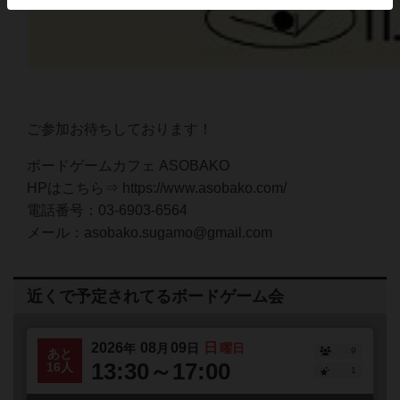
ご参加お待ちしております！
ボードゲームカフェ ASOBAKO
HPはこちら⇒ https://www.asobako.com/
電話番号：03-6903-6564
メール：asobako.sugamo@gmail.com
近くで予定されてるボードゲーム会
2026
08
09
日
年
月
日
曜日
9
あと
13:30～17:00
16人
1