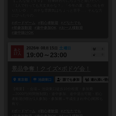
【こんな会です💡】「仕事終わりにちょっと遊びたい」
「1人で行っても大丈夫かな？」「今年の夏、思い出を作
りたい🌻」「ガチな雰囲気はちょっと苦手…」そんな方
にぴったりの...
#ボードゲーム
#初心者歓迎
#どなたでも
#初参加歓迎
#途中参加OK
#お一人様歓迎
#途中抜けOK
2026
08
15
土
年
月
日
曜日
8
あと
19:00～23:00
17人
0
景品争奪！クイズ×ボドゲ会！
東京都
池袋東口
誰でも参加
連れ添い登録
【概要】・会場→ 池袋東口徒歩10分程度・参加費
→2000円(時間無制限)・途中参加、途中退出可能・初心
者歓迎(9割が1人参加)・参加層→平成生まれ中心(昭和も
有り...
#ボードゲーム
#初心者歓迎
#どなたでも