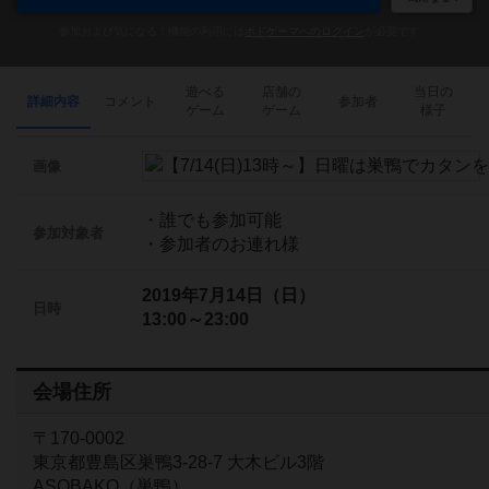
参加および気になる！機能の利用には
ボドゲーマへのログイン
が必要です。
遊べる
店舗の
当日の
詳細内容
コメント
参加者
ゲーム
ゲーム
様子
画像
・誰でも参加可能
参加対象者
・参加者のお連れ様
2019年7月14日（日）
日時
13:00～23:00
会場住所
〒170-0002
東京都豊島区巣鴨3-28-7 大木ビル3階
ASOBAKO（巣鴨）