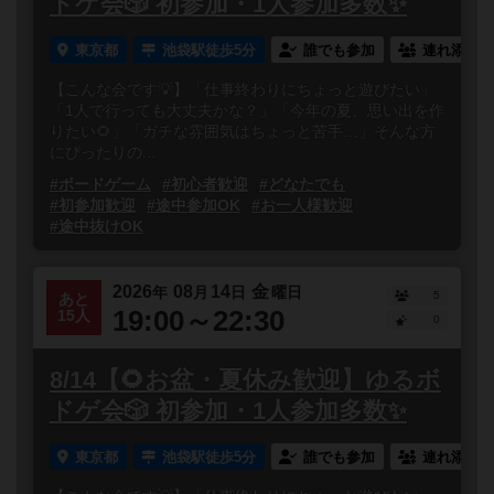
ドゲ会🎲 初参加・1人参加多数✨
東京都
池袋駅徒歩5分
誰でも参加
連れ添い登
【こんな会です💡】「仕事終わりにちょっと遊びたい」
「1人で行っても大丈夫かな？」「今年の夏、思い出を作
りたい🌻」「ガチな雰囲気はちょっと苦手…」そんな方
にぴったりの...
#ボードゲーム
#初心者歓迎
#どなたでも
#初参加歓迎
#途中参加OK
#お一人様歓迎
#途中抜けOK
2026
08
14
金
年
月
日
曜日
5
あと
19:00～22:30
15人
0
8/14【🌻お盆・夏休み歓迎】ゆるボ
ドゲ会🎲 初参加・1人参加多数✨
東京都
池袋駅徒歩5分
誰でも参加
連れ添い登