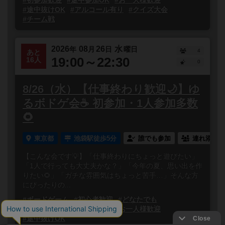
#初参加歓迎
#途中参加OK
#お一人様歓迎
#途中抜けOK
#アルコール有り
#クイズ大会
#チーム戦
2026
08
26
水
年
月
日
曜日
4
あと
19:00～22:30
16人
0
8/26（水）【仕事終わり歓迎🌙】ゆ
るボドゲ会☕️ 初参加・1人参加多数
🌻
東京都
池袋駅徒歩5分
誰でも参加
連れ添い登
【こんな会です💡】「仕事終わりにちょっと遊びたい」
「1人で行っても大丈夫かな？」「今年の夏、思い出を作
りたい🌻」「ガチな雰囲気はちょっと苦手…」そんな方
にぴったりの...
#ボードゲーム
#初心者歓迎
#どなたでも
#初参加歓迎
#途中参加OK
#お一人様歓迎
#途中抜けOK