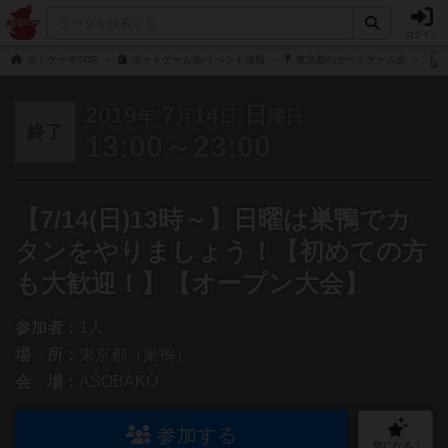
ログイン
ボドゲーマTOP
ボードゲーム会/イベント情報
東京都のボードゲーム会
2019
7
14
日
年
月
日
曜日
終了
13:00～23:00
【7/14(日)13時～】日曜は巣鴨でカ
タンをやりましょう！【初めての方
も大歓迎！】【オープン大会】
参加者：
1人
場 所：
東京都（巣鴨）
会 場：
ASOBAKO
参加する
気になる！