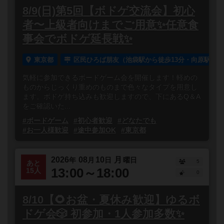
8/9(日)第5回【ボドゲ交流会】初心
者〜上級者向けまでご用意✨任意食
事会でボドゲ延長戦✨
東京都
区民ひろば朋友（池袋駅から徒歩13分・向原駅から
気軽に参加できるボードゲーム会を開催します！軽めの
ものからじっくり重めのものまで色々なタイプを用意し
ます。ボドゲ持ち込みも歓迎しますので、下にあるQ＆A
をご確認いた...
#ボードゲーム
#初心者歓迎
#どなたでも
#お一人様歓迎
#途中参加OK
#東京都
2026
08
10
月
年
月
日
曜日
5
あと
13:00～18:00
15人
0
8/10【🌻お盆・夏休み歓迎】ゆるボ
ドゲ会🎲 初参加・1人参加多数✨