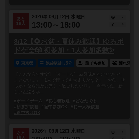
2026
08
12
水
年
月
日
曜日
4
あと
13:00～18:00
16人
0
8/12【🌻お盆・夏休み歓迎】ゆるボ
ドゲ会🎲 初参加・1人参加多数✨
東京都
池袋駅徒歩5分
誰でも参加
連れ添い登
【こんな会です💡】「ボードゲーム興味あるけどやった
ことない…」「1人で行っても大丈夫かな？」「お盆、せ
っかくなら誰かと楽しく過ごしたい🌻」「今年の夏、新
しい友達や趣...
#ボードゲーム
#初心者歓迎
#どなたでも
#初参加歓迎
#途中参加OK
#お一人様歓迎
#途中抜けOK
2026
08
12
水
年
月
日
曜日
5
あと
15人
0