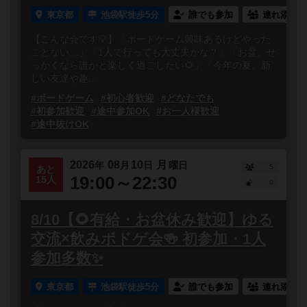
東京都
池袋駅徒歩5分
誰でも参加
連れ添い登
【こんな会です💡】「ボードゲーム興味あるけどやった
ことない…」「1人で行っても大丈夫かな？」「お盆、せ
っかくなら誰かと楽しく過ごしたい🌻」「今年の夏、新
しい友達や趣...
#ボードゲーム
#初心者歓迎
#どなたでも
#初参加歓迎
#途中参加OK
#お一人様歓迎
#途中抜けOK
2026
08
10
月
年
月
日
曜日
5
あと
19:00～22:30
15人
0
8/10【🌻有給・お盆休み歓迎】ゆる
交流×飲みボドゲ会🍻 初参加・1人
参加多数✨
東京都
池袋駅徒歩5分
誰でも参加
連れ添い登