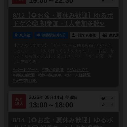
19:00～22:30
8/12【🌻お盆・夏休み歓迎】ゆるボ
ドゲ会🎲 初参加・1人参加多数✨
東京都
池袋駅徒歩5分
誰でも参加
連れ添い登
【こんな会です💡】「ボードゲーム興味あるけどやった
ことない…」「1人で行っても大丈夫かな？」「お盆、せ
っかくなら誰かと楽しく過ごしたい🌻」「今年の夏、新
しい友達や趣...
#ボードゲーム
#初心者歓迎
#どなたでも
#初参加歓迎
#途中参加OK
#お一人様歓迎
#途中抜けOK
2026
08
14
金
年
月
日
曜日
4
あと
13:00～18:00
16人
0
8/14【🌻お盆・夏休み歓迎】ゆるボ