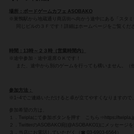
場所：ボードゲームカフェ ASOBAKO
※巣鴨駅から地蔵通り商店街へ向かう途中にある「スタミ
同じビルの３Ｆです！詳細はホームページをご覧くだ
時間：13時～２３時（営業時間内）
※途中参加・途中退席ＯＫです！
また、途中から別のゲームを行っても構いません。（他
参加方法：
※1~4でご連絡いただけると卓が立てやすくなりますの
参加希望の方は、
１．Twiplaにて参加ボタンを押す こちら⇒https://twipla.jp/e
２．TwitterのASOBAKO宛(@ASOBAKO1)にメッセージ
３．当店にお電話していただく（☎ 03-6903-6564）