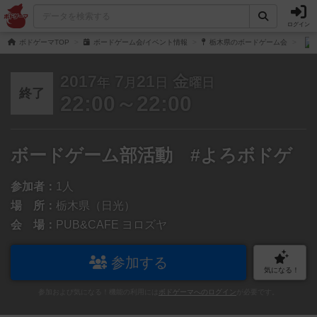
ログイン
ボドゲーマTOP
ボードゲーム会/イベント情報
栃木県のボードゲーム会
2017
7
21
金
年
月
日
曜日
終了
22:00～22:00
ボードゲーム部活動 #よろボドゲ
参加者：
1人
場 所：
栃木県（日光）
会 場：
PUB&CAFE ヨロズヤ
参加する
気になる！
参加および気になる！機能の利用には
ボドゲーマへのログイン
が必要です。