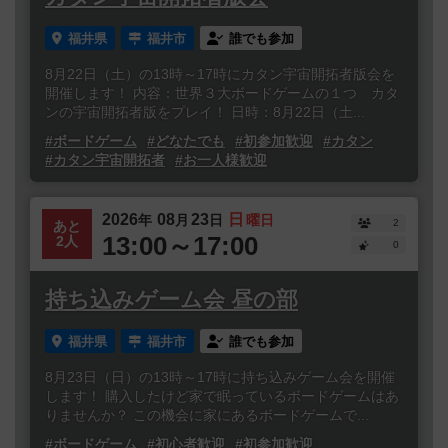
福井県
福井市
誰でも参加
8月22日（土）の13時～17時にカタン宇宙開拓者版会を
開催します！ 内容：世界３大ボードゲームの１つ カタ
ンの宇宙開拓者版をプレイ！ 日時：8月22日（土...
#ボードゲーム
#どなたでも
#初参加歓迎
#カタン
#カタン宇宙開拓者
#お一人様歓迎
2026
08
23
日
年
月
日
曜日
2
あと
13:00～17:00
2人
0
持ち込みゲーム会 昼の部
福井県
福井市
誰でも参加
8月23日（日）の13時～17時に持ち込みゲーム会を開催
します！ 購入したけど家で眠っているボードゲームはあ
りませんか？ この機会に家にあるボードゲームで...
#ボードゲーム
#初心者歓迎
#初参加歓迎