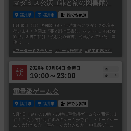
マダミス公演（罪と罰の図書館）
福井県
福井市
誰でも参加
8月30日（日）の9時30分～12時30分にマダミス公演を
行います！今回は『罪と罰の図書館』をプレイ。初心者
歓迎。図書館には「読む死ぬ奇書」秘蔵されていた。事
件は、...
#マーダーミステリー
#お一人様歓迎
#途中退席不可
2026
09
04
金
年
月
日
曜日
1
あと
19:00～23:00
3人
0
重量級ゲーム会
福井県
福井市
誰でも参加
9月4日（金）の19時～23時に重量級ゲーム会を開催しま
す！ こんな方におすすめのゲーム会です。 ・ボードゲー
ムが大好きな方 ・重ゲーが大好きな方 ・中量級ゲー...