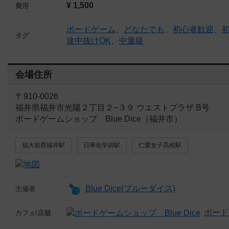
¥ 1,500
費用
ボードゲーム
、
どなたでも
、
初心者歓迎
、
タグ
途中抜けOK
、
中量級
会場住所
〒910-0026
福井県福井市光陽２丁目２−３９ ウエストプラザ B号
ボードゲームショップ Blue Dice（福井市）
福大前西福井駅
日華化学前駅
仁愛女子高校駅
Blue Dice(ブルーダイス)
主催者
ボード
カフェ/店舗