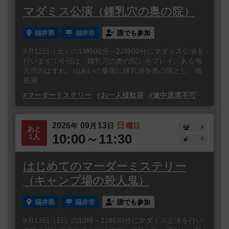
マダミス公演（鍾乳穴の奥の院）
福井県
福井市
誰でも参加
9月12日（土）の19時00分～22時00分にマダミス公演を
行います！今回は『鍾乳穴の奥の院』をプレイ。ある地
方市のはずれ、山あいの集落に鍾乳洞を奥の院とし、地
底湖...
#マーダーミステリー
#お一人様歓迎
#途中退席不可
2026
09
13
日
年
月
日
曜日
4
あと
10:00～11:30
1人
0
はじめてのマーダーミステリー
（キャンプ場の殺人鬼）
福井県
福井市
誰でも参加
9月13日（日）の10時～11時30分にマダミス公演を行い