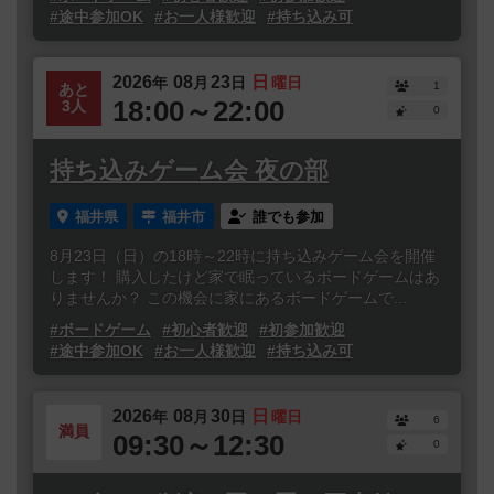
#途中参加OK
#お一人様歓迎
#持ち込み可
2026
08
23
日
年
月
日
曜日
1
あと
18:00～22:00
3人
0
持ち込みゲーム会 夜の部
福井県
福井市
誰でも参加
8月23日（日）の18時～22時に持ち込みゲーム会を開催
します！ 購入したけど家で眠っているボードゲームはあ
りませんか？ この機会に家にあるボードゲームで...
#ボードゲーム
#初心者歓迎
#初参加歓迎
#途中参加OK
#お一人様歓迎
#持ち込み可
2026
08
30
日
年
月
日
曜日
6
満員
09:30～12:30
0