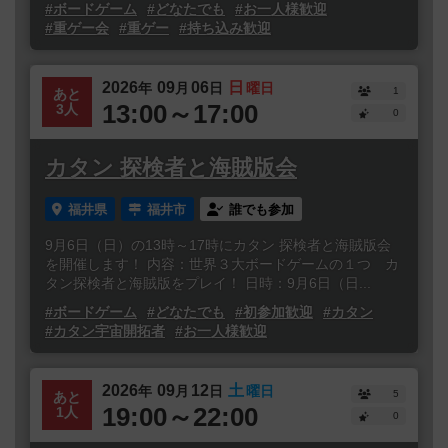
#ボードゲーム
#どなたでも
#お一人様歓迎
#重ゲー会
#重ゲー
#持ち込み歓迎
2026
09
06
日
年
月
日
曜日
1
あと
13:00～17:00
3人
0
カタン 探検者と海賊版会
福井県
福井市
誰でも参加
9月6日（日）の13時～17時にカタン 探検者と海賊版会
を開催します！ 内容：世界３大ボードゲームの１つ カ
タン探検者と海賊版をプレイ！ 日時：9月6日（日...
#ボードゲーム
#どなたでも
#初参加歓迎
#カタン
#カタン宇宙開拓者
#お一人様歓迎
2026
09
12
土
年
月
日
曜日
5
あと
19:00～22:00
1人
0