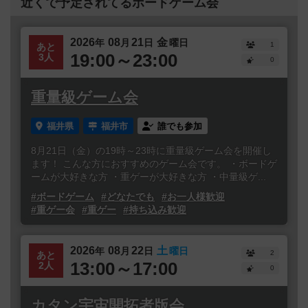
近くで予定されてるボードゲーム会
2026
08
21
金
年
月
日
曜日
1
あと
19:00～23:00
3人
0
重量級ゲーム会
福井県
福井市
誰でも参加
8月21日（金）の19時～23時に重量級ゲーム会を開催し
ます！ こんな方におすすめのゲーム会です。 ・ボードゲ
ームが大好きな方 ・重ゲーが大好きな方 ・中量級ゲ...
#ボードゲーム
#どなたでも
#お一人様歓迎
#重ゲー会
#重ゲー
#持ち込み歓迎
2026
08
22
土
年
月
日
曜日
2
あと
13:00～17:00
2人
0
カタン宇宙開拓者版会