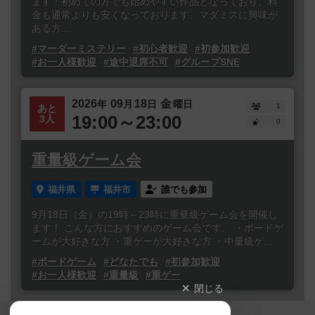
ます！初めての方でも始めやすい作品となっており、料
金も通常よりも安くなっております。マダミスに興味が
ある方...
#マーダーミステリー
#初心者歓迎
#初参加歓迎
#お一人様歓迎
#途中退席不可
#グループSNE
2026
09
18
金
年
月
日
曜日
1
あと
19:00～23:00
3人
0
重量級ゲーム会
福井県
福井市
誰でも参加
9月18日（金）の19時～23時に重量級ゲーム会を開催し
ます！ こんな方におすすめのゲーム会です。 ・ボードゲ
ームが大好きな方 ・重ゲーが大好きな方 ・中量級ゲ...
#ボードゲーム
#どなたでも
#初参加歓迎
#お一人様歓迎
#重量級
#重ゲー
閉じる