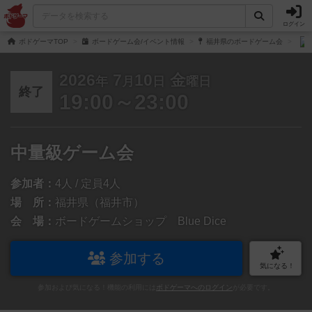
ログイン
ボドゲーマTOP
ボードゲーム会/イベント情報
福井県のボードゲーム会
2026
7
10
金
年
月
日
曜日
終了
19:00～23:00
中量級ゲーム会
参加者：
4人 / 定員4人
場 所：
福井県（福井市）
会 場：
ボードゲームショップ Blue Dice
参加する
気になる！
参加および気になる！機能の利用には
ボドゲーマへのログイン
が必要です。