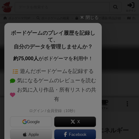
ログイン
閉じる
ボドゲーマTOP
ボードゲームの検索
パクバクロボの通販/商品詳細
作品
ボードゲームのプレイ履歴を記録し
て、
自分のデータを管理しませんか？
パクバク ロボ
約75,000人
がボドゲーマを利用中！
Pack-Back Robot
遊んだボードゲームを記録する
気になるゲームのレビューを読む
お気に入り作品・所有リストの共
有
2
8
トップ
画像
動画
レビュー
カフェ
ログイン / 会員登録（10秒）
Google
X
パクパク！バクバク！ロボットにエネルギー
Apple
Facebook
を！