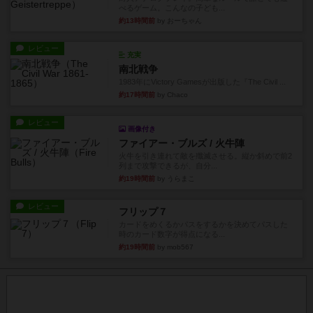
べるゲーム。こんなの子ども...
約13時間前
by おーちゃん
レビュー
充実
南北戦争
1983年にVictory Gamesが出版した『The Civil ...
約17時間前
by Chaco
レビュー
画像付き
ファイアー・ブルズ / 火牛陣
火牛を引き連れて敵を殲滅させる。縦か斜めで前2
列まで攻撃できるが、自分...
約19時間前
by うらまこ
レビュー
フリップ７
カードをめくるかパスをするかを決めてパスした
時のカード数字が得点になる...
約19時間前
by mob567