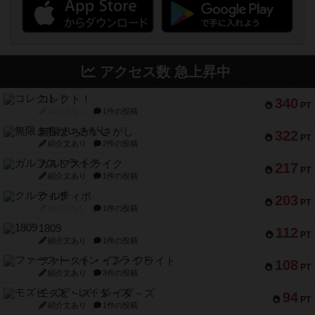
アクセス数 急上昇中
コレクト！
340
PT
紹介文なし
1件の投稿
無限まちがいさがし
322
PT
紹介文あり
2件の投稿
ガルフストライク
217
PT
紹介文あり
1件の投稿
クルティボ
203
PT
紹介文なし
1件の投稿
1809
112
PT
紹介文あり
1件の投稿
ファースト・イン・フライト
108
PT
紹介文あり
3件の投稿
モズビ－ズ・レイダ－ズ
94
PT
紹介文あり
1件の投稿