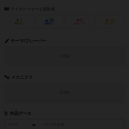
マイボードゲーム登録者
1
10
0
13
興味あり
経験あり
お気に入り
持ってる
テーマ/フレーバー
未登録
メカニクス
未登録
作品データ
パクバク ロボ
タイトル