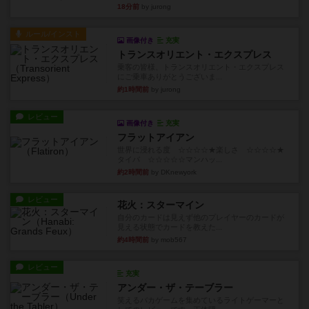
18分前
by jurong
ルール/インスト
画像付き
充実
トランスオリエント・エクスプレス
乗客の皆様、トランスオリエント・エクスプレス
にご乗車ありがとうございま...
約1時間前
by jurong
レビュー
画像付き
充実
フラットアイアン
世界に浸れる度 ☆☆☆☆★楽しさ ☆☆☆☆★
タイパ ☆☆☆☆☆マンハッ...
約2時間前
by DKnewyork
レビュー
花火：スターマイン
自分のカードは見えず他のプレイヤーのカードが
見える状態でカードを教えた...
約4時間前
by mob567
レビュー
充実
アンダー・ザ・テーブラー
笑えるバカゲームを集めているライトゲーマーと