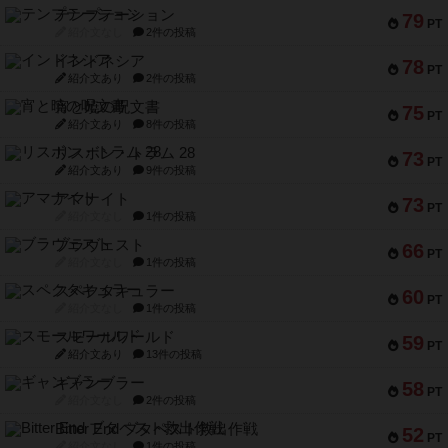
テンプテーション
79
PT
紹介文なし
2件の投稿
インドネシア
78
PT
紹介文あり
2件の投稿
宵と暁の呪文書
75
PT
紹介文あり
8件の投稿
リスボン・トラム 28
73
PT
紹介文あり
9件の投稿
アマナイト
73
PT
紹介文なし
1件の投稿
ブラヴェスト
66
PT
紹介文なし
1件の投稿
スペクタキュラー
60
PT
紹介文なし
1件の投稿
スモールワールド
59
PT
紹介文あり
13件の投稿
ギャンブラー
58
PT
紹介文なし
2件の投稿
Bitter End ブタペスト救出作戦
52
PT
紹介文なし
1件の投稿