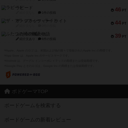
ラピード
46
PT
紹介文なし
1件の投稿
ザ・フラッフィー・ライト
44
PT
紹介文なし
0件の投稿
ふたつの城の物語
39
PT
紹介文あり
6件の投稿
※Apple、Apple のロゴ は、米国および他の国々で登録されたApple Inc.の商標です。
※App Store は、Apple Inc.のサービスマークです。
※Android は、グーグル インコーポレイテッドの商標または登録商標です。
※Google Play とそのロゴは、Google Inc.の商標または登録商標です。
ボドゲーマTOP
ボードゲームを検索する
ボードゲームの新着レビュー