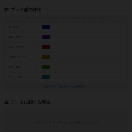
プレイ感の評価
トグルスイッチを押すとプレイ感（
※
）の投票ができます
0
運・確率
0
戦略・判断力
0
交渉・立ち回り
0
心理戦・ブラフ
0
攻防・戦闘
0
アート・外見
似たプレイ感のゲームを探す→
データに関する報告
ログインするとフォームが表示されます