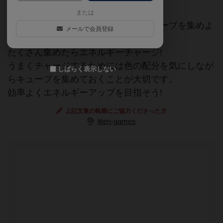
または
ロボットを前進させてエネルギーキューブを集めよ
メールで会員登録
う。
たくさん集めたらエネルギーチャージ!
うまくチャージするためには色の配分を気にしなが
しばらく表示しない
らキューブを集めておくことが大切です。
効率よくエネルギーアップを目指そう!
上記文章の執筆にご協力くださった方
itten-games