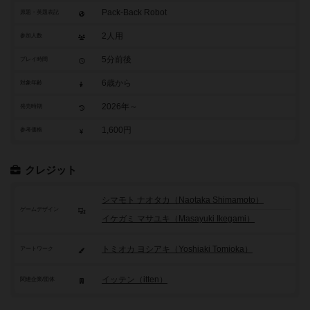
Pack-Back Robot
原題・英題表記
2人用
参加人数
5分前後
プレイ時間
6歳から
対象年齢
2026年～
発売時期
1,600円
参考価格
クレジット
シマモト ナオタカ（Naotaka Shimamoto）
ゲームデザイン
イケガミ マサユキ（Masayuki Ikegami）
トミオカ ヨシアキ（Yoshiaki Tomioka）
アートワーク
イッテン（itten）
関連企業/団体