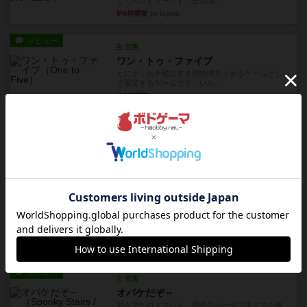
してのレビューです。正体隠...
約6時間前
by toyota
レビュー
充実
ワン・トゥ・ファイブ
とにかくお手軽にすき間時間をうめるゲームとし
て重宝するゲームです。いわ...
約8時間前
by nabekoh
レビュー
充実
エコーズ・オブ・タイム
カードゲームにファイナルファンタジーのアクテ
ィブタイムバトル（もしくは...
約12時間前
by ジェイとと
レビュー
シャット・ザ・ボックス
とてもシンプルなダイスゲーム。2つのダイスを振
って、出目の合計を自分の...
約12時間前
by OSAっち
レビュー
充実
オバケだぞ～
対人アナログプレイ。簡単なルールで誰とでも遊