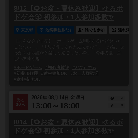
8/12【🌻お盆・夏休み歓迎】ゆるボ
ドゲ会🎲 初参加・1人参加多数✨
東京都
池袋駅徒歩5分
誰でも参加
連れ添い登
【こんな会です💡】「ボードゲーム興味あるけどやった
ことない…」「1人で行っても大丈夫かな？」「お盆、せ
っかくなら誰かと楽しく過ごしたい🌻」「今年の夏、新
しい友達や趣...
#ボードゲーム
#初心者歓迎
#どなたでも
#初参加歓迎
#途中参加OK
#お一人様歓迎
#途中抜けOK
2026
08
14
金
年
月
日
曜日
4
あと
13:00～18:00
16人
0
8/14【🌻お盆・夏休み歓迎】ゆるボ
ドゲ会🎲 初参加・1人参加多数✨