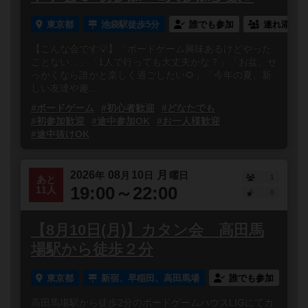
東京都
池袋駅徒歩5分
誰でも参加
連れ添い登
【こんな会です💡】「ボードゲーム興味あるけどやった
ことない…」「1人で行っても大丈夫かな？」「お盆、せ
っかくなら誰かと楽しく過ごしたい🌻」「今年の夏、新
しい友達や趣...
#ボードゲーム
#初心者歓迎
#どなたでも
#初参加歓迎
#途中参加OK
#お一人様歓迎
#途中抜けOK
2026
08
10
月
年
月
日
曜日
1
あと
19:00～22:00
11人
0
【8月10日(月)】カタン会 高田馬
場駅から徒歩２分
東京都
新宿、早稲田、高田馬場
誰でも参加
高田馬場駅から徒歩2分のボードゲームハウスLIGにてカ