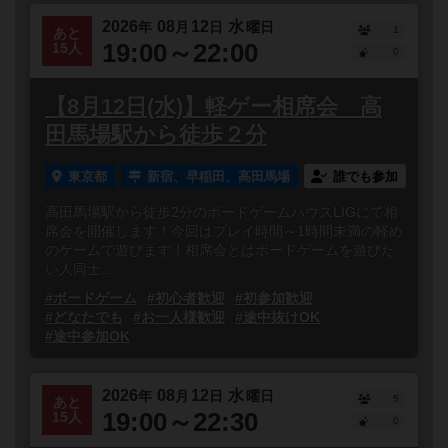
2026
08
12
水
年
月
日
曜日
1
あと
19:00～22:00
15人
0
【8月12日(水)】軽ゲー相席会 高
田馬場駅から徒歩２分
東京都
新宿、早稲田、高田馬場
誰でも参加
高田馬場駅から徒歩2分のボードゲームハウスLIGにて相
席会を開催します！今回はプレイ時間～1時間未満の軽め
のゲームで遊びます！相席会とはボードゲームを遊びた
い人同士...
#ボードゲーム
#初心者歓迎
#初参加歓迎
#どなたでも
#お一人様歓迎
#途中抜けOK
#途中参加OK
2026
08
12
水
年
月
日
曜日
5
あと
19:00～22:30
15人
0