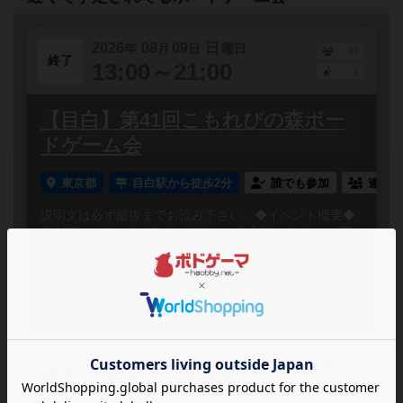
2026
08
09
日
年
月
日
曜日
20
終了
13:00～21:00
1
【目白】第41回こもれびの森ボー
ドゲーム会
東京都
目白駅から徒歩2分
誰でも参加
連れ添
説明文は必ず最後までお読み下さい。◆イベント概要◆
第41回 こもれびの森ボードゲーム会主催 こもれびの森
ボードゲーム会基本的に4人卓をメインにしているボドゲ
会です。...
#ボードゲーム
#初参加歓迎
#途中参加OK
#途中抜けOK
#お一人様歓迎
2026
08
09
日
年
月
日
曜日
12
終了
13:30～17:00
1