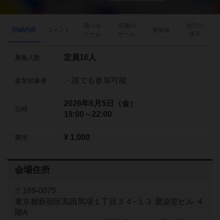
遊べる
店舗の
当日の
詳細内容
コメント
参加者
ゲーム
ゲーム
様子
定員16人
募集人数
・誰でも参加可能
参加対象者
2026年6月5日（金）
日時
19:00～22:00
¥ 1,000
費用
会場住所
〒169-0075
東京都新宿区高田馬場１丁目３４−１３ 愛染堂ビル ４
階A