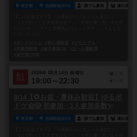
東京都
池袋駅徒歩5分
誰でも参加
連れ添い登
【こんな会です💡】「仕事終わりにちょっと遊びたい」
「1人で行っても大丈夫かな？」「今年の夏、思い出を作
りたい🌻」「ガチな雰囲気はちょっと苦手…」そんな方
にぴったりの...
#ボードゲーム
#初心者歓迎
#どなたでも
#初参加歓迎
#途中参加OK
#お一人様歓迎
#途中抜けOK
2026
08
14
金
年
月
日
曜日
5
あと
19:00～22:30
15人
0
8/14【🌻お盆・夏休み歓迎】ゆるボ
ドゲ会🎲 初参加・1人参加多数✨
東京都
池袋駅徒歩5分
誰でも参加
連れ添い登
【こんな会です💡】「仕事終わりにちょっと遊びたい」
「1人で行っても大丈夫かな？」「今年の夏、思い出を作