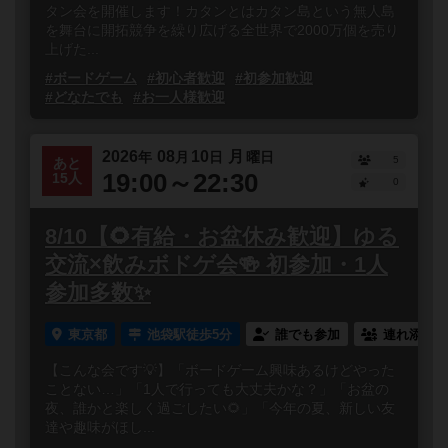
タン会を開催します！カタンとはカタン島という無人島
を舞台に開拓競争を繰り広げる全世界で2000万個を売り
上げた...
#ボードゲーム
#初心者歓迎
#初参加歓迎
#どなたでも
#お一人様歓迎
2026
08
10
月
年
月
日
曜日
5
あと
19:00～22:30
15人
0
8/10【🌻有給・お盆休み歓迎】ゆる
交流×飲みボドゲ会🍻 初参加・1人
参加多数✨
東京都
池袋駅徒歩5分
誰でも参加
連れ添い登
【こんな会です💡】「ボードゲーム興味あるけどやった
ことない…」「1人で行っても大丈夫かな？」「お盆の
夜、誰かと楽しく過ごしたい🌻」「今年の夏、新しい友
達や趣味がほし...