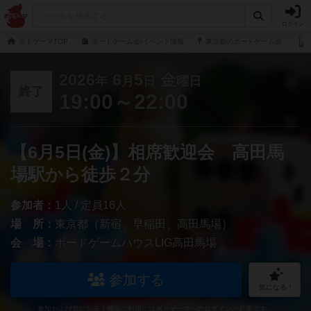
ログイン
ボドゲーマTOP
ボードゲーム会/イベント情報
東京都のボードゲーム会
2026
6
5
金
年
月
日
曜日
終了
19:00～22:00
【6月5日(金)】相席歓迎会 高田馬
場駅から徒歩２分
参加者：
1人 / 定員16人
場 所：
東京都（新宿、早稲田、高田馬場）
会 場：
ボードゲームハウスLIG高田馬場
参加する
気になる！
参加および気になる！機能の利用には
ボドゲーマへのログイン
が必要です。