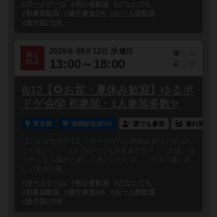
#ボードゲーム
#初心者歓迎
#どなたでも
#初参加歓迎
#途中参加OK
#お一人様歓迎
#途中抜けOK
2026
08
12
水
年
月
日
曜日
4
あと
13:00～18:00
16人
0
8/12【🌻お盆・夏休み歓迎】ゆるボ
ドゲ会🎲 初参加・1人参加多数✨
東京都
池袋駅徒歩5分
誰でも参加
連れ添い登
【こんな会です💡】「ボードゲーム興味あるけどやった
ことない…」「1人で行っても大丈夫かな？」「お盆、せ
っかくなら誰かと楽しく過ごしたい🌻」「今年の夏、新
しい友達や趣...
#ボードゲーム
#初心者歓迎
#どなたでも
#初参加歓迎
#途中参加OK
#お一人様歓迎
#途中抜けOK