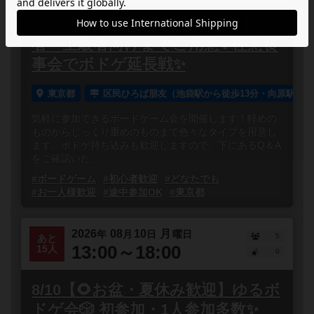
8/9(日)第5回【ボドゲ交流会】初心
者〜上級者向けまでご用意✨任意食
事会でボドゲ延長戦✨
東京都
区民ひろば朋友（池袋駅から徒歩13分・向原駅から
気軽に参加できるボードゲーム会を開催します！軽めの
ものからじっくり重めのものまで色々なタイプを用意し
ます。ボドゲ持ち込みも歓迎しますので、下にあるQ＆A
をご確認いた...
#ボードゲーム
#初心者歓迎
#どなたでも
#お一人様歓迎
#途中参加OK
#東京都
2026
08
10
月
年
月
日
曜日
5
あと
13:00～18:00
15人
0
8/10【🌻お盆・夏休み歓迎】ゆるボ
ドゲ会🎲 初参加・1人参加多数✨