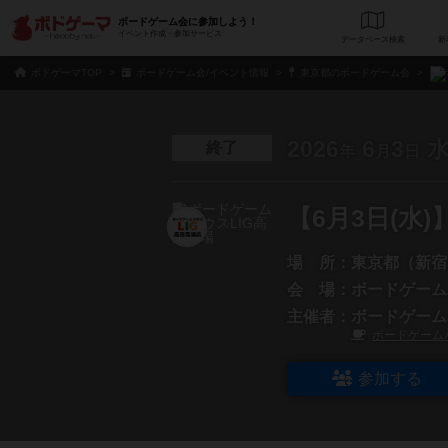
ボードゲーム会に参加しよう！
イベント作成・参加サービス
データベース
検
ボドゲーマTOP
ボードゲーム会/イベント情報
東京都のボードゲーム会
2026
6
3
終了
年
月
日
【6月3日(
場 所：
東京都（新宿
会 場：
ボードゲーム
主催者：
ボードゲーム
ボードゲーム
参加する