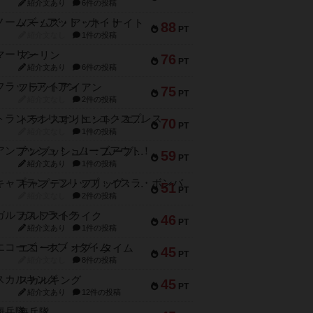
紹介文あり
6件の投稿
ノームズ・アット・ナイト
88
PT
紹介文なし
1件の投稿
マーリン
76
PT
紹介文あり
6件の投稿
フラットアイアン
75
PT
紹介文なし
2件の投稿
トランスオリエント・エクスプレス
70
PT
紹介文なし
1件の投稿
アンブッシュ！：ムーブアウト！
59
PT
紹介文あり
1件の投稿
キャプテン・フリップ：イスラ・ボンバ
51
PT
紹介文なし
2件の投稿
ガルフストライク
46
PT
紹介文あり
1件の投稿
エコーズ・オブ・タイム
45
PT
紹介文なし
8件の投稿
スカルキング
45
PT
紹介文あり
12件の投稿
海兵隊