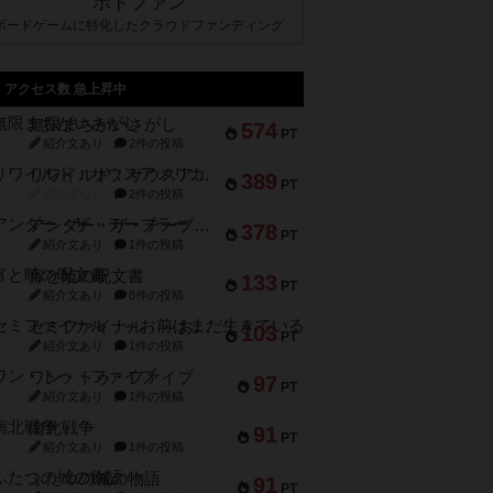
ボドファン
ボードゲームに特化したクラウドファンディング
アクセス数 急上昇中
無限まちがいさがし
574
PT
紹介文あり
2件の投稿
リワイルド：サウスアメリカ
389
PT
紹介文なし
2件の投稿
アンダー・ザ・テーブラー
378
PT
紹介文あり
1件の投稿
宵と暁の呪文書
133
PT
紹介文あり
8件の投稿
セミファイナル ～お前はまだ生きている～
103
PT
紹介文あり
1件の投稿
ワン・トゥ・ファイブ
97
PT
紹介文あり
1件の投稿
南北戦争
91
PT
紹介文あり
1件の投稿
ふたつの城の物語
91
PT