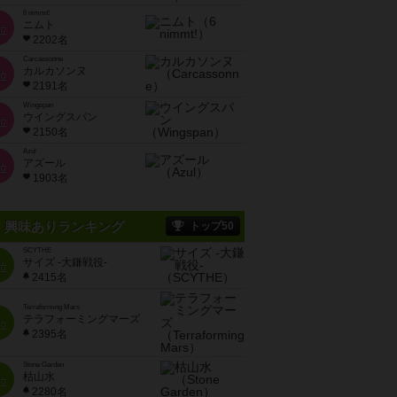
6 nimmt!
ニムト
位
2202名
Carcassonne
カルカソンヌ
位
2191名
Wingspan
ウイングスパン
位
2150名
Azul
アズール
位
1903名
興味ありランキング
トップ50
SCYTHE
サイズ -大鎌戦役-
位
2415名
Terraforming Mars
テラフォーミングマーズ
位
2395名
Stone Garden
枯山水
位
2280名