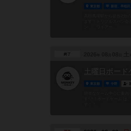
東京都
新宿、早稲田
高田馬場駅から徒歩2分の
ます！トリプルスパン会
ン」「ワイアー...
2026
08
08
土
終了
年
月
日
土曜日ボードゲー
東京都
中野
簡単なゲーム中心に案内
す^ ^！ボードゲーム は
す！！...