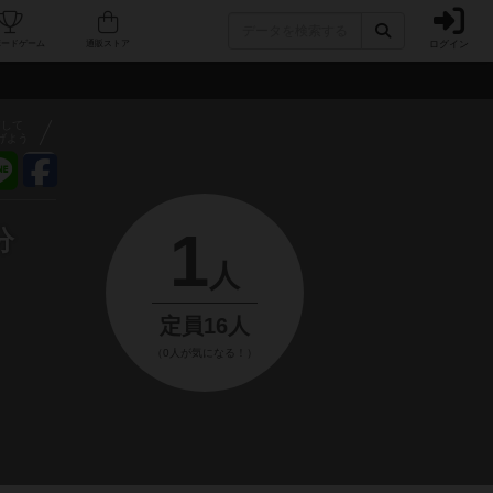
ログイン
フェ/店舗
人気ボードゲーム
通販ストア
アして
げよう
1
分
人
定員16人
（0人が気になる！）