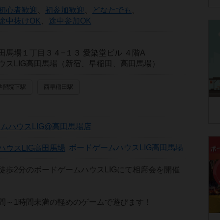
初心者歓迎
、
初参加歓迎
、
どなたでも
、
途中抜けOK
、
途中参加OK
田馬場１丁目３４−１３ 愛染堂ビル ４階A
ウスLIG高田馬場（新宿、早稲田、高田馬場）
学習院下駅
西早稲田駅
ムハウスLIG@高田馬場店
ボードゲームハウスLIG高田馬場
徒歩2分のボードゲームハウスLIGにて相席会を開催
間～1時間未満の軽めのゲームで遊びます！