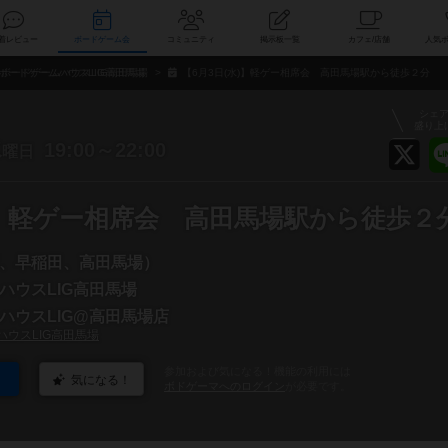
索
新着レビュー
ボードゲーム会
コミュニティ
掲示板一覧
カ
ボードゲームハウスLIG高田馬場
【6月3日(水)】軽ゲー相席会 高田馬場駅から徒歩２分
シェ
盛り上
水
19:00～22:00
曜日
水)】軽ゲー相席会 高田馬場駅から徒歩２
、早稲田、高田馬場）
ハウスLIG高田馬場
ハウスLIG@高田馬場店
ハウスLIG高田馬場
参加および気になる！機能の利用には
気になる！
ボドゲーマへのログイン
が必要です。