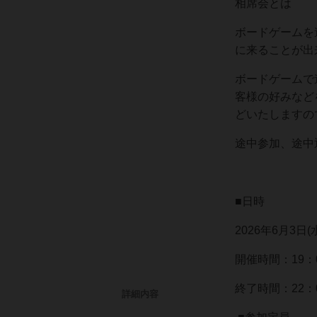
相席会とは
ボードゲームを
に来ることが出
ボードゲームで
客様の好みなど
どいたしますの
途中参加、途中
■日時
2026年6月3日(
開催時間：19：
終了時間：22：0
詳細内容