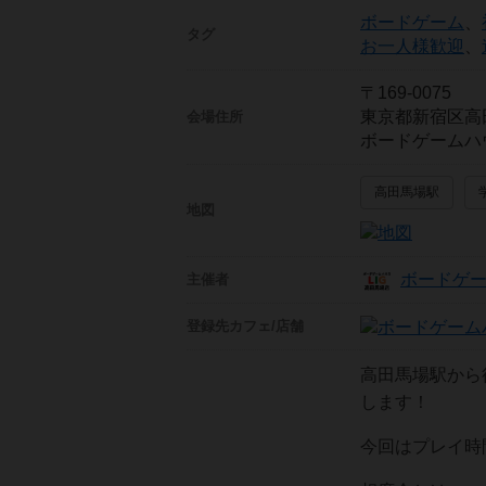
ボードゲーム
、
タグ
お一人様歓迎
、
〒169-0075
東京都新宿区高
会場住所
ボードゲームハ
高田馬場駅
地図
ボードゲー
主催者
登録先
カフェ/店舗
高田馬場駅から
します！
今回はプレイ時