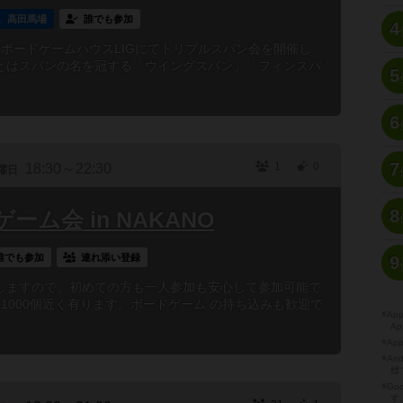
、高田馬場
誰でも参加
4
ボードゲームハウスLIGにてトリプルスパン会を開催し
とはスパンの名を冠する「ウイングスパン」「フィンスパ
5
6
7
1
0
18:30～22:30
曜日
8
ム会 in NAKANO
誰でも参加
連れ添い登録
9
しますので、初めての方も一人参加も安心して参加可能で
、1000個近く有ります。ボードゲーム の持ち込みも歓迎で
※A
Ap
※Ap
※A
標
※Go
す