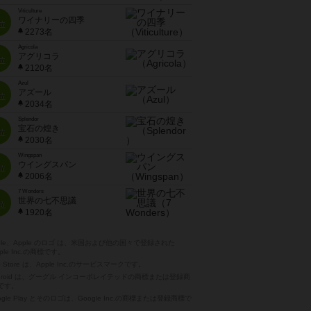
Viticulture
ワイナリーの四季
位
2273名
Agricola
アグリコラ
位
2120名
Azul
アズール
位
2034名
Splendor
宝石の煌き
位
2030名
Wingspan
ウイングスパン
位
2006名
7 Wonders
世界の七不思議
位
1920名
pple、Apple のロゴ は、米国および他の国々で登録された
ple Inc.の商標です。
p Store は、Apple Inc.のサービスマークです。
ndroid は、グーグル インコーポレイテッドの商標または登録商
です。
ogle Play とそのロゴは、Google Inc.の商標または登録商標で
。