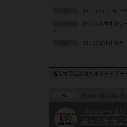
【4月1日(水)】軽
終了
【4月15日(水)】軽
終了
日
【5月20日(水)】軽
終了
日
近くで予定されてるボードゲー
2026
08
08
土
終了
年
月
日
【8月8日(土
駅から徒歩２