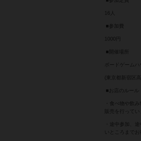
■参加定員
16人
■参加費
1000円
■開催場所
ボードゲームハウ
(東京都新宿区高
■お店のルール
・食べ物や飲み
販売を行ってい
・途中参加、途
いところまでお