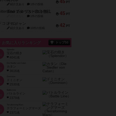
45
PT
紹介文あり
1件の投稿
Bitter End ブタペスト救出作戦
45
PT
紹介文なし
1件の投稿
ドコジャン
42
PT
紹介文あり
10件の投稿
お気に入りランキング
トップ50
Splendor
宝石の煌き
位
4041名
Die Siedler von Catan
カタン
位
3616名
Dominion
ドミニオン
位
2530名
Battle Line
バトルライン
位
2379名
Terraforming Mars
テラフォーミングマーズ
位
2371名