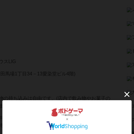
スLIG
田馬場1丁目34－13愛染堂ビル4階)
物の持ち込みは自由です。(店内で飲み物やお菓子の
ます)
中退出自由です。(ゲームの状況によってはキリの良
待ち頂く場合がございます。)