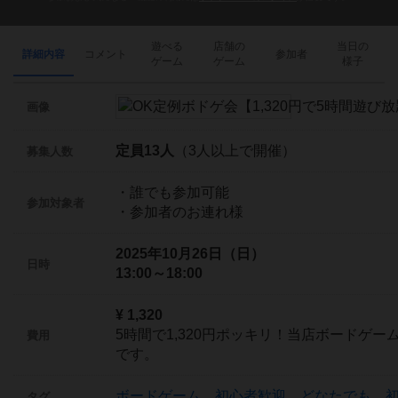
遊べる
店舗の
当日の
詳細内容
コメント
参加者
ゲーム
ゲーム
様子
画像
定員13人
（3人以上で開催）
募集人数
・誰でも参加可能
参加対象者
・参加者のお連れ様
2025年10月26日（日）
日時
13:00～18:00
¥ 1,320
5時間で1,320円ポッキリ！当店ボードゲ
費用
です。
ボードゲーム
、
初心者歓迎
、
どなたでも
、
タグ