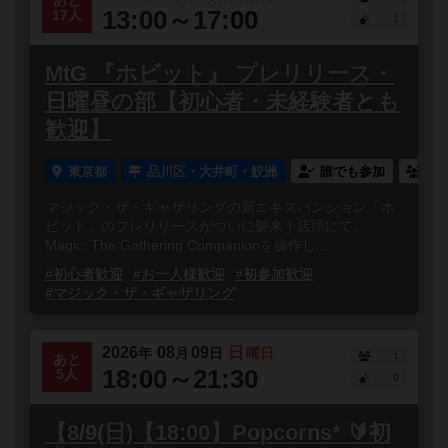
あと
13:00～17:00
17人
1
MtG 『ホビット』 プレリリース・
日曜昼の部【初心者・未経験者とも
歓迎】
東京都
品川区・大井町・鮫洲
誰でも参加
連
マジック・ザ・ギャザリングの新エキスパンション「ホ
ビット」のプレリリースがついに襲来！店頭にて、
Magic: The Gathering Companionを操作し...
#初心者歓迎
#お一人様歓迎
#初参加歓迎
#マジック・ザ・ギャザリング
2026
08
09
日
年
月
日
曜日
1
あと
18:00～21:30
5人
0
【8/9(日)【18:00】Popcorns* 🔰初