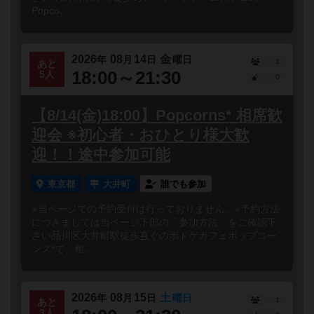
Popco...
2026
08
14
金
年
月
日
曜日
1
あと
18:00～21:30
5人
0
【8/14(金)18:00】Popcorns* 相席歓
迎会 ※初心者・おひとり様大歓
迎！！途中参加可能
東京都
大井町
誰でも参加
※当ページでの予約受付は行っておりません。※予約方法
につきましては当ページ下部の「参加方法」をご確認下
さい品川区大井町駅徒歩直ぐのボドゲカフェポップコー
ンズ*で、相...
2026
08
15
土
年
月
日
曜日
1
あと
3人