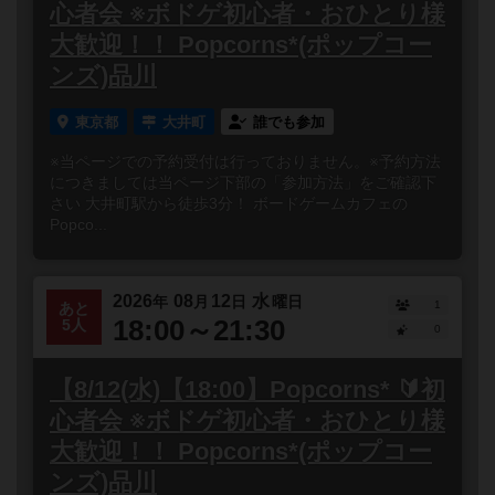
心者会 ※ボドゲ初心者・おひとり様
大歓迎！！ Popcorns*(ポップコー
ンズ)品川
東京都
大井町
誰でも参加
※当ページでの予約受付は行っておりません。※予約方法
につきましては当ページ下部の「参加方法」をご確認下
さい 大井町駅から徒歩3分！ ボードゲームカフェの
Popco...
2026
08
12
水
年
月
日
曜日
1
あと
18:00～21:30
5人
0
【8/12(水)【18:00】Popcorns* 🔰初
心者会 ※ボドゲ初心者・おひとり様
大歓迎！！ Popcorns*(ポップコー
ンズ)品川