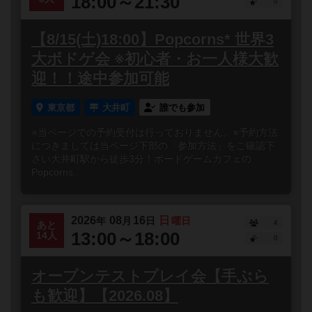
18:00～21:30
0
【8/15(土)18:00】Popcorns* 世界3
大ボドゲ会 ※初心者・お一人様大歓
迎！！途中参加可能
東京都
大井町
誰でも参加
※当ページでの予約受付は行っておりません。※予約方法
につきましては当ページ下部の「参加方法」をご確認下
さい大井町駅から徒歩3分！ボードゲームカフェの
Popcorns...
2026
08
16
日
年
月
日
曜日
4
あと
13:00～18:00
14人
0
オープンテストプレイ会【手ぶら
も歓迎】【2026.08】