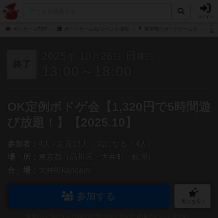
ログイン
ボドゲーマTOP
ボードゲーム会/イベント情報
東京都のボードゲーム会
2025
10
26
日
年
月
日
曜日
終了
13:00～18:00
OK定例ボドゲ会【1,320円で5時間遊
び放題！】【2025.10】
参加者：
4人 / 定員13人（気になる！4人）
場 所：
東京都（品川区・大井町・鮫洲）
会 場：
大井町kanoa内
参加する
気になる！
参加および気になる！機能の利用には
ボドゲーマへのログイン
が必要です。