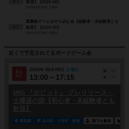
終了
歓迎】【2025.08】
2025年8月30日 土曜日
重量級ゲームをやり込む会【経験者・未経験者とも
終了
歓迎】【2025.09】
2025年9月28日 日曜日
近くで予定されてるボードゲーム会
2026
08
08
土
年
月
日
曜日
13
あと
13:00～17:15
6人
1
MtG 『ホビット』 プレリリース・
土曜昼の部【初心者・未経験者とも
歓迎】
東京都
品川区・大井町・鮫洲
誰でも参加
連