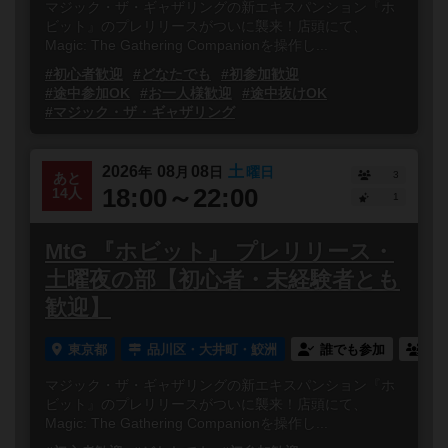
マジック・ザ・ギャザリングの新エキスパンション『ホ
ビット』のプレリリースがついに襲来！店頭にて、
Magic: The Gathering Companionを操作し...
#初心者歓迎
#どなたでも
#初参加歓迎
#途中参加OK
#お一人様歓迎
#途中抜けOK
#マジック・ザ・ギャザリング
2026
08
08
土
年
月
日
曜日
3
あと
18:00～22:00
14人
1
MtG 『ホビット』 プレリリース・
土曜夜の部【初心者・未経験者とも
歓迎】
東京都
品川区・大井町・鮫洲
誰でも参加
連
マジック・ザ・ギャザリングの新エキスパンション『ホ
ビット』のプレリリースがついに襲来！店頭にて、
Magic: The Gathering Companionを操作し...