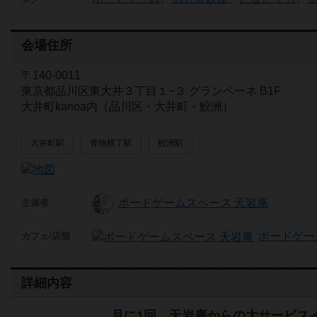
会場住所
〒140-0011
東京都品川区東大井３丁目１−３ グランベーネ B1F
大井町kanoa内（品川区・大井町・鮫洲）
大井町駅
青物横丁駅
鮫洲駅
ボードゲームスペース 天岩庵
主催者
ボードゲー
カフェ/店舗
詳細内容
月に1回、天岩庵からの大サービス