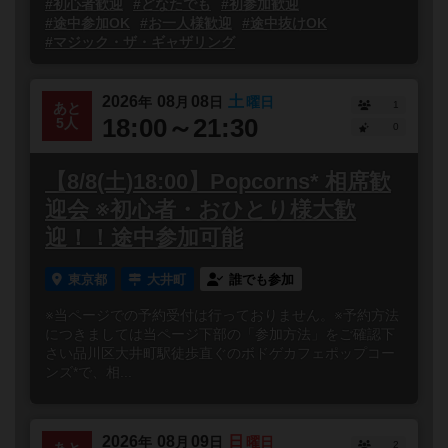
#初心者歓迎
#どなたでも
#初参加歓迎
#途中参加OK
#お一人様歓迎
#途中抜けOK
#マジック・ザ・ギャザリング
2026
08
08
土
年
月
日
曜日
1
あと
18:00～21:30
5人
0
【8/8(土)18:00】Popcorns* 相席歓
迎会 ※初心者・おひとり様大歓
迎！！途中参加可能
東京都
大井町
誰でも参加
※当ページでの予約受付は行っておりません。※予約方法
につきましては当ページ下部の「参加方法」をご確認下
さい品川区大井町駅徒歩直ぐのボドゲカフェポップコー
ンズ*で、相...
2026
08
09
日
年
月
日
曜日
2