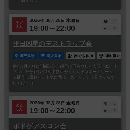
す！新企画...
2026
08
26
水
年
月
日
曜日
1
あと
19:00～22:00
6人
0
平日凶星のデストラップ会
鹿児島県
鹿児島市
誰でも参加
連れ添い登録
約4カ月ぶりに開催決定！惑星に不時着した人間とエイリ
アンに分かれ戦う1対多数のかくれんぼ系ボードゲーム！
人間側は隠れたい土地に隠れ、エイリアンに見つからな
ければ土地...
2026
08
28
金
年
月
日
曜日
1
あと
19:00～22:00
5人
0
ボドゲアスロン会