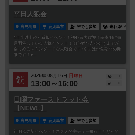
平日人狼会
鹿児島県
鹿児島市
誰でも参加
連れ添い登録
4年半以上続く看板イベント！初心者大歓迎！基本的に毎
月開催している人気イベント！初心者〜人狼好きまでが
楽しめるスタンダードな人狼会です♪今回はお盆期間の開
催です！●...
2026
08
16
日
年
月
日
曜日
1
あと
13:00～16:00
4人
0
日曜ファーストラット会
【NEW!!】
鹿児島県
鹿児島市
誰でも参加
初開催の新イベント！ネズミの宇チュー飛行士となって