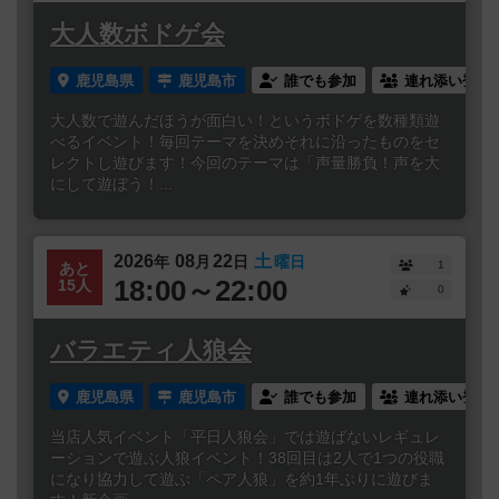
大人数ボドゲ会
鹿児島県
鹿児島市
誰でも参加
連れ添い登録
大人数で遊んだほうが面白い！というボドゲを数種類遊
べるイベント！毎回テーマを決めそれに沿ったものをセ
レクトし遊びます！今回のテーマは「声量勝負！声を大
にして遊ぼう！...
2026
08
22
土
年
月
日
曜日
1
あと
18:00～22:00
15人
0
バラエティ人狼会
鹿児島県
鹿児島市
誰でも参加
連れ添い登録
当店人気イベント「平日人狼会」では遊ばないレギュレ
ーションで遊ぶ人狼イベント！38回目は2人で1つの役職
になり協力して遊ぶ「ペア人狼」を約1年ぶりに遊びま