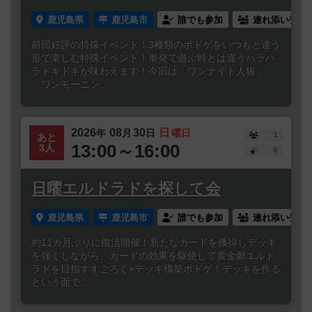
鹿児島県
鹿児島市
誰でも参加
連れ添い登録
前回好評の特殊イベント！3種類のボドゲをいつもと違う
形で楽しむ特殊イベント！単発で遊ぶ時とは違うハラハ
ラドキドキが味わえます！今回は「ワンナイト人狼」
「ワンモーニン...
2026
08
30
日
年
月
日
曜日
1
あと
13:00～16:00
3人
0
日曜エルドラドを探して会
鹿児島県
鹿児島市
誰でも参加
連れ添い登録
約11カ月ぶりに復活開催！新たなカードを獲得しデッキ
を強くしながら、カードの効果を駆使して黄金郷エルド
ラドを目指すすごろく×デッキ構築ボドゲ！デッキを作る
という面で...