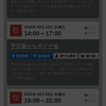
道具などを準備しロケットを目指すすごろくゲーム！サ
イコロを使わずアイテムで進め点が特徴的なボドゲで
す！選択肢が色々...
2026
08
18
火
年
月
日
曜日
1
あと
14:00～17:00
5人
0
平日昼からボドゲ会
鹿児島県
鹿児島市
誰でも参加
連れ添い登録
平日昼から集まった人数に合わせて店長セレクトで複数
のボドゲを遊ぶイベントです！〇遊びたいけど休みの合
う友達がいない〇一緒に遊べる友達を作りたい！〇ボド
ゲに興味はある...
2026
08
20
木
年
月
日
曜日
1
あと
19:00～22:00
7人
0