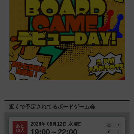
近くで予定されてるボードゲーム会
2026
08
12
水
年
月
日
曜日
1
あと
19:00～22:00
12人
0