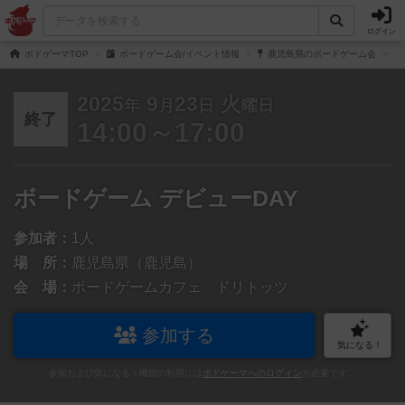
ログイン
ボドゲーマTOP
ボードゲーム会/イベント情報
鹿児島県のボードゲーム会
2025
9
23
火
年
月
日
曜日
終了
14:00～17:00
ボードゲーム デビューDAY
参加者：
1人
場 所：
鹿児島県（鹿児島）
会 場：
ボードゲームカフェ ドリトッツ
参加する
気になる！
参加および気になる！機能の利用には
ボドゲーマへのログイン
が必要です。