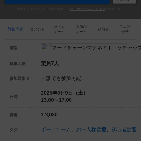
参加および気になる！機能の利用には
ボドゲーマへのログイン
が必要です。
遊べる
店舗の
当日の
詳細内容
コメント
参加者
ゲーム
ゲーム
様子
画像
定員7人
募集人数
・誰でも参加可能
参加対象者
2025年8月9日（土）
日時
13:00～17:00
¥ 3,080
費用
ボードゲーム
、
お一人様歓迎
、
初心者歓迎
タグ