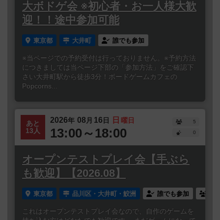
大ボドゲ会 ※初心者・お一人様大歓
迎！！途中参加可能
東京都
大井町
誰でも参加
※当ページでの予約受付は行っておりません。※予約方法
につきましては当ページ下部の「参加方法」をご確認下
さい大井町駅から徒歩3分！ボードゲームカフェの
Popcorns...
2026
08
16
日
年
月
日
曜日
5
あと
13:00～18:00
13人
0
オープンテストプレイ会【手ぶら
も歓迎】【2026.08】
東京都
品川区・大井町・鮫洲
誰でも参加
連
これはオープンテストプレイ会なので、自作のゲームを