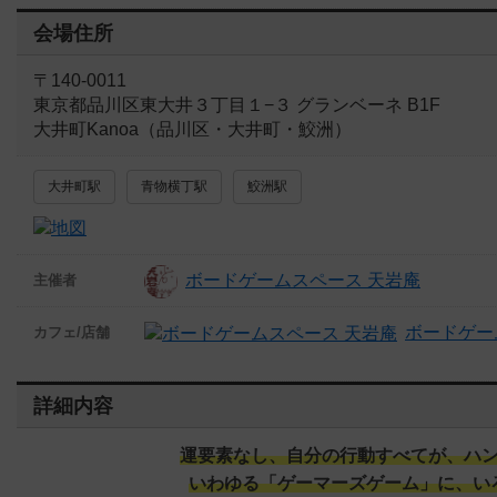
会場住所
〒140-0011
東京都品川区東大井３丁目１−３ グランベーネ B1F
大井町Kanoa（品川区・大井町・鮫洲）
大井町駅
青物横丁駅
鮫洲駅
ボードゲームスペース 天岩庵
主催者
ボードゲー
カフェ/店舗
詳細内容
運要素なし、自分の行動すべてが、ハ
いわゆる「ゲーマーズゲーム」に、い