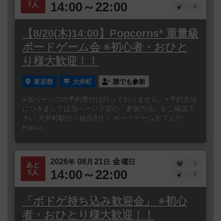
14:00～22:00
7人
0
【8/20(木)14:00】Popcorns* 重量級
ボードゲーム会 ※初心者・おひと
り様大歓迎！！
東京都
大井町
誰でも参加
※当ページでの予約受付は行っておりません。※予約方法
につきましては当ページ下部の「参加方法」をご確認下
さい 大井町駅から徒歩3分！ ボードゲームカフェの
Popco...
2026
08
21
金
年
月
日
曜日
1
あと
14:00～22:00
5人
0
「ボドゲ持ち込み歓迎会」 ※初心
者・おひとり様大歓迎！！