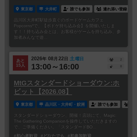
東京都
大井町
誰でも参加
連れ添い登録
品川区大井町駅徒歩直ぐのボードゲームカフェ
Popcorns*で、【ボドゲ持ち込み会】を開催いたしま
す！！持ち込み会とは、お客様がゲームを持ち込み、参
加者みんなで遊...
2026
08
22
土
年
月
日
曜日
2
あと
13:00～16:00
15人
0
MtGスタンダードショーダウン:ホ
ビット【2026.08】
東京都
品川区・大井町・鮫洲
誰でも参加
連
スタンダードショーダウン、開催！店頭にて、Magic:
The Gathering Companionを操作していただきますの
で、ご準備ください。「スタンダードBO...
#初心者歓迎
#どなたでも
#初参加歓迎