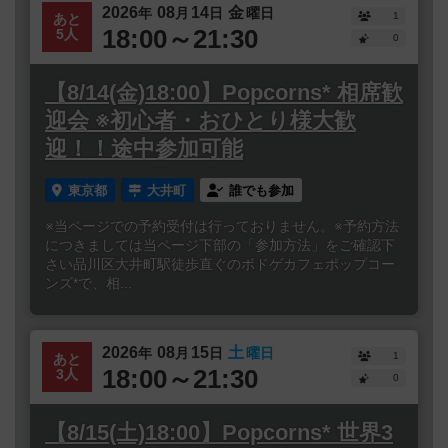
2026
08
14
金
年
月
日
曜日
1
あと
18:00～21:30
5人
0
【8/14(金)18:00】Popcorns* 相席歓
迎会 ※初心者・おひとり様大歓
迎！！途中参加可能
東京都
大井町
誰でも参加
※当ページでの予約受付は行っておりません。※予約方法
につきましては当ページ下部の「参加方法」をご確認下
さい品川区大井町駅徒歩直ぐのボドゲカフェポップコー
ンズ*で、相...
2026
08
15
土
年
月
日
曜日
1
あと
18:00～21:30
3人
0
【8/15(土)18:00】Popcorns* 世界3