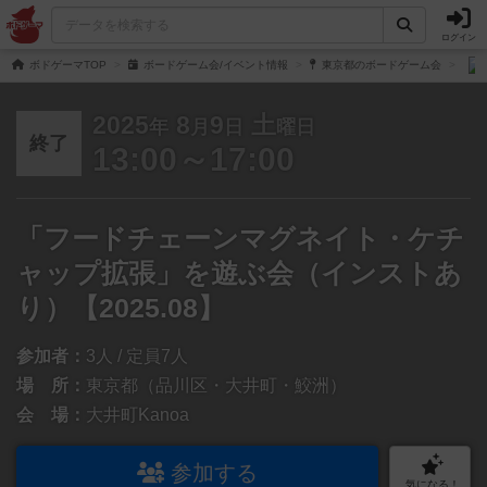
ログイン
ボドゲーマTOP
ボードゲーム会/イベント情報
東京都のボードゲーム会
2025
8
9
土
年
月
日
曜日
終了
13:00～17:00
「フードチェーンマグネイト・ケチ
ャップ拡張」を遊ぶ会（インストあ
り）【2025.08】
参加者：
3人 / 定員7人
場 所：
東京都（品川区・大井町・鮫洲）
会 場：
大井町Kanoa
参加する
気になる！