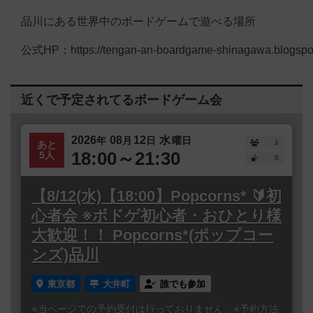
品川にある世界中のボードゲームで遊べる場所
公式HP：https://tengan-an-boardgame-shinagawa.blogspot
近くで予定されてるボードゲーム会
2026
08
12
水
年
月
日
曜日
1
あと
18:00～21:30
5人
0
【8/12(水)【18:00】Popcorns* 🔰初
心者会 ※ボドゲ初心者・おひとり様
大歓迎！！ Popcorns*(ポップコー
ンズ)品川
東京都
大井町
誰でも参加
※当ページでの予約受付は行っておりません。※予約方法