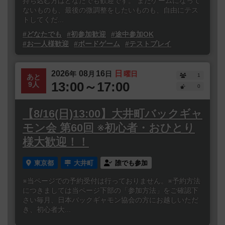
持ち込む方はどなたでも歓迎です。 まだゲームになって
ないものも、最後の微調整をしたいものも、自由にテス
トしてくだ...
#どなたでも
#初参加歓迎
#途中参加OK
#お一人様歓迎
#ボードゲーム
#テストプレイ
2026
08
16
日
年
月
日
曜日
1
あと
13:00～17:00
9人
0
【8/16(日)13:00】大井町バックギャ
モン会 第60回 ※初心者・おひとり
様大歓迎！！
東京都
大井町
誰でも参加
※当ページでの予約受付は行っておりません。※予約方法
につきましては当ページ下部の「参加方法」をご確認下
さい毎月、日本バックギャモン協会の方にお越しいただ
き、初心者大...