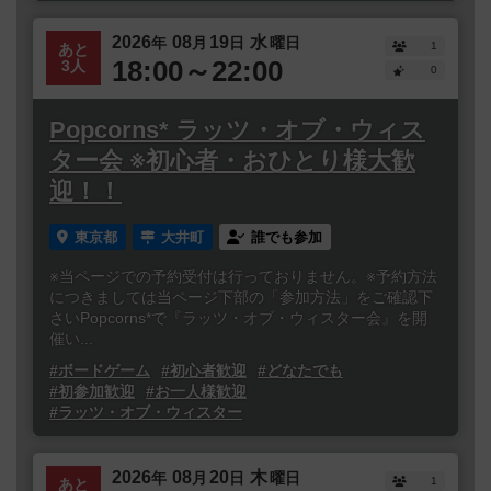
2026
08
19
水
年
月
日
曜日
1
あと
18:00～22:00
3人
0
Popcorns* ラッツ・オブ・ウィス
ター会 ※初心者・おひとり様大歓
迎！！
東京都
大井町
誰でも参加
※当ページでの予約受付は行っておりません。※予約方法
につきましては当ページ下部の「参加方法」をご確認下
さいPopcorns*で『ラッツ・オブ・ウィスター会』を開
催い...
#ボードゲーム
#初心者歓迎
#どなたでも
#初参加歓迎
#お一人様歓迎
#ラッツ・オブ・ウィスター
2026
08
20
木
年
月
日
曜日
1
あと