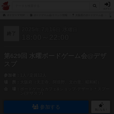
ログイン
ボドゲーマTOP
ボードゲーム会/イベント情報
大阪府のボードゲーム会
2025
7
16
水
年
月
日
曜日
終了
18:00～22:00
第629回 水曜ボードゲーム会@デザ
スプ
参加者：
1人 / 定員12人
場 所：
大阪府（天王寺、阿倍野、文の里、昭和町）
会 場：
ボードゲームカフェ&ショップ-デザート＊スプー
ン(デザスプ)
参加する
気になる！