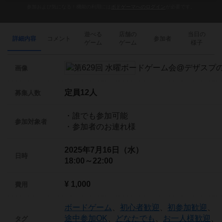
参加および気になる！機能の利用には
ボドゲーマへのログイン
が必要です。
遊べる
店舗の
当日の
詳細内容
コメント
参加者
ゲーム
ゲーム
様子
画像
定員12人
募集人数
・誰でも参加可能
参加対象者
・参加者のお連れ様
2025年7月16日（水）
日時
18:00～22:00
¥ 1,000
費用
ボードゲーム
、
初心者歓迎
、
初参加歓迎
、
途中参加OK
、
どなたでも
、
お一人様歓迎
、
タグ