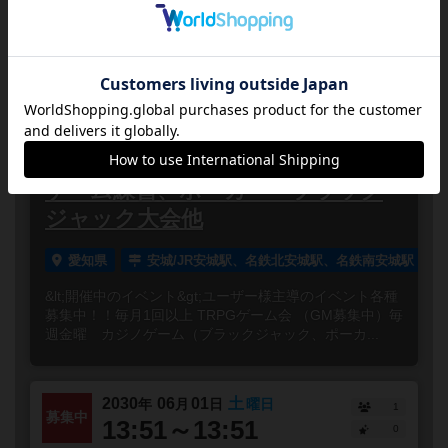
2027
01
01
金
年
月
日
曜日
1
募集中
16:52～16:52
0
【定期開催イベント】蟲神器大会・
イジンデン大会・TRPG会、カジノ
ゲーム練習、ポーカー・ブラック
ジャック大会他
愛知県
安城/JR安城駅、名鉄北安城駅、名鉄南安城駅
&lt;開催中のイベント&gt;ユーザー様主導のイベント各種
募集中！！毎月1回以上 TRPGゲーム会 （GM募集中）毎
週金曜 カジノゲーム（ブラックジャック、ポーカ...
2030
06
01
土
年
月
日
曜日
1
募集中
13:51～13:51
0