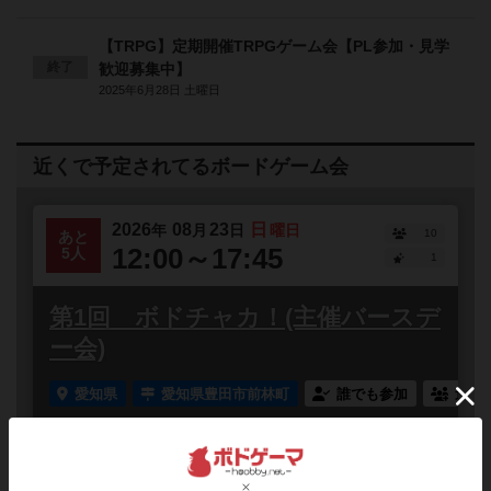
【TRPG】定期開催TRPGゲーム会【PL参加・見学
終了
歓迎募集中】
2025年6月28日 土曜日
近くで予定されてるボードゲーム会
2026
08
23
日
年
月
日
曜日
10
あと
12:00～17:45
5人
1
第1回 ボドチャカ！(主催バースデ
ー会)
愛知県
愛知県豊田市前林町
誰でも参加
連れ
第1回 ボドチャカ！（実は主催者バースデー）日時
2026/8/23 日時 12時〜17時45分(18:00前に完全撤収)場
所 愛知県豊田市前林町行田29 豊田市前...