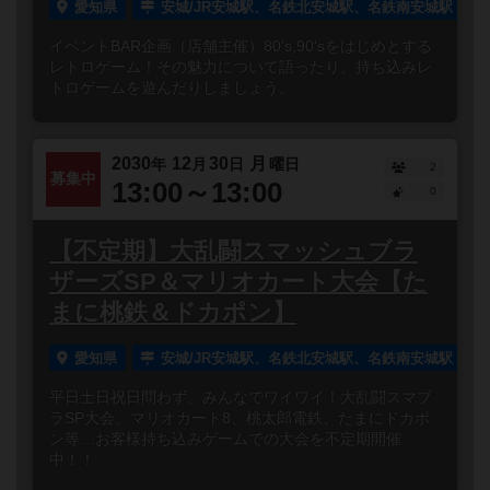
愛知県
安城/JR安城駅、名鉄北安城駅、名鉄南安城駅
イベントBAR企画（店舗主催）80's,90'sをはじめとする
レトロゲーム！その魅力について語ったり、持ち込みレ
トロゲームを遊んだりしましょう。
2030
12
30
月
年
月
日
曜日
2
募集中
13:00～13:00
0
【不定期】大乱闘スマッシュブラ
ザーズSP＆マリオカート大会【た
まに桃鉄＆ドカポン】
愛知県
安城/JR安城駅、名鉄北安城駅、名鉄南安城駅
平日土日祝日問わず、みんなでワイワイ！大乱闘スマブ
ラSP大会、マリオカート8、桃太郎電鉄、たまにドカポ
ン等…お客様持ち込みゲームでの大会を不定期開催
中！！