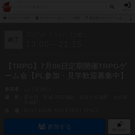
ログイン
ボドゲーマTOP
ボードゲーム会/イベント情報
愛知県のボードゲーム会
2025
7
6
日
年
月
日
曜日
終了
13:00～21:15
【TRPG】7月06日定期開催TRPGゲ
ーム会【PL参加・見学歓迎募集中】
参加者：
1人 / 定員6人
場 所：
愛知県（安城/JR安城駅、名鉄北安城駅、名鉄南
安城駅）
会 場：
RUST GAME AND EVENT SPACE
参加する
気になる！