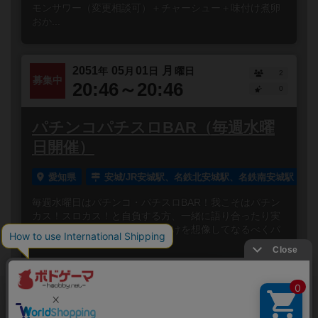
モンサワー（変更相談可）＋チャーシュー＋味付け煮卵
おか...
2051
05
01
月
年
月
日
曜日
2
募集中
20:46～20:46
0
パチンコパチスロBAR（毎週水曜
日開催）
愛知県
安城/JR安城駅、名鉄北安城駅、名鉄南安城駅
毎週水曜日はパチンコ・パチスロBAR！我こそはパチン
カス！スロカス！と自負する方、一緒に語り合ったり実
況見たり、シミュレーターで負けを想像してなるべくパ
チンコ屋に行...
閉じる
Copyright (c)
ボードゲームのプレイ履歴を記録し
【ボドゲーマ】ボードゲームの総合情報サイト
て、
All rights reserved.