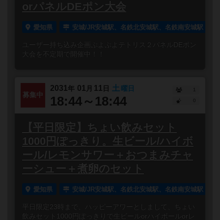
orパネルDEポン大会
愛知県
安城/JR安城駅、名鉄北安城駅、名鉄南安城駅
ユーザー持ち込み企画ぷよぷよテトリス２パネルDEポン
大会を不定期で開催中！！
2031
01
11
土
年
月
日
曜日
1
募集中
18:44～18:44
0
【平日限定】ちょい飲みセット
1000円ぽっきり。生ビール/ハイボ
ール/レモンサワー＋おつまみチャ
ーシュー＋煮卵のセット
愛知県
安城/JR安城駅、名鉄北安城駅、名鉄南安城駅
平日限定23時まで、ハッピーアワーとしまして、ちょい
飲みセット1000円ぽっきりで生ビールorハイボールorレ