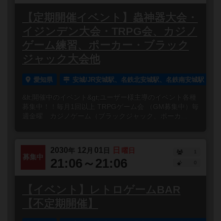
【定期開催イベント】蟲神器大会・
イジンデン大会・TRPG会、カジノ
ゲーム練習、ポーカー・ブラック
ジャック大会他
愛知県
安城/JR安城駅、名鉄北安城駅、名鉄南安城駅
&lt;開催中のイベント&gt;ユーザー様主導のイベント各種
募集中！！毎月1回以上 TRPGゲーム会 （GM募集中）毎
週金曜 カジノゲーム（ブラックジャック、ポーカ...
2030
12
01
日
年
月
日
曜日
1
募集中
21:06～21:06
0
【イベント】レトロゲームBAR
【不定期開催】