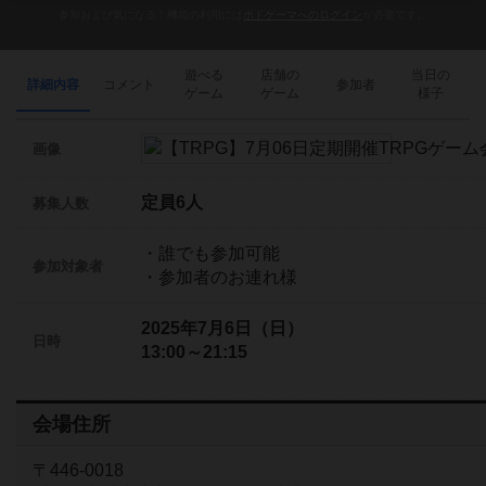
参加および気になる！機能の利用には
ボドゲーマへのログイン
が必要です。
遊べる
店舗の
当日の
詳細内容
コメント
参加者
ゲーム
ゲーム
様子
画像
定員6人
募集人数
・誰でも参加可能
参加対象者
・参加者のお連れ様
2025年7月6日（日）
日時
13:00～21:15
会場住所
〒446-0018