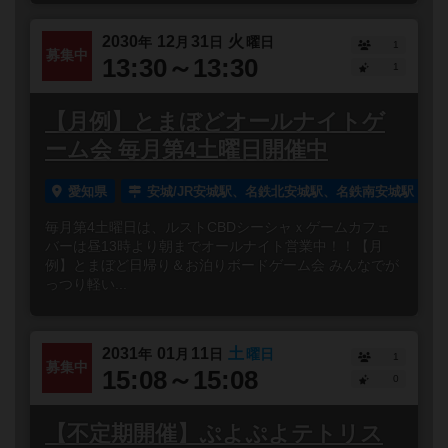
2030
12
31
火
年
月
日
曜日
1
募集中
13:30～13:30
1
【月例】とまぼどオールナイトゲ
ーム会 毎月第4土曜日開催中
愛知県
安城/JR安城駅、名鉄北安城駅、名鉄南安城駅
毎月第4土曜日は、ルストCBDシーシャｘゲームカフェ
バーは昼13時より朝までオールナイト営業中！！【月
例】とまぼど日帰り＆お泊りボードゲーム会 みんなでが
っつり軽い...
2031
01
11
土
年
月
日
曜日
1
募集中
15:08～15:08
0
【不定期開催】ぷよぷよテトリス