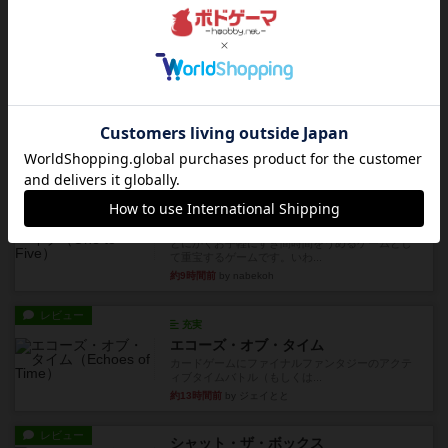
自分のカードは見えず他のプレイヤーのカードが
見える状態でカードを教えた...
約6時間前
by mob567
レビュー
充実
アンダー・ザ・テーブラー
笑えるバカゲームを集めているライトゲーマーと
してのレビューです。正体隠...
約8時間前
by toyota
レビュー
充実
ワン・トゥ・ファイブ
とにかくお手軽にすき間時間をうめるゲームとし
て重宝するゲームです。いわ...
約9時間前
by nabekoh
レビュー
充実
エコーズ・オブ・タイム
カードゲームにファイナルファンタジーのアクテ
ィブタイムバトル（もしくは...
約13時間前
by ジェイとと
レビュー
シャット・ザ・ボックス