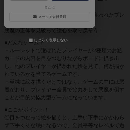
または
魔王「エゴコロナインデス」に絵心を奪われたプレ
メールで会員登録
イヤーたち。
悪魔の正体を見破って絵心を取り戻そう！
しばらく表示しない
■どんなゲーム？
・ルーレットで選ばれたプレイヤーが2種類のお題
カードの内容を目をつむりながらボードに描き出
し、他のプレイヤーが描かれた絵を見て、何が描か
れているかを当てるゲームです。
・単純に絵を描くだけではなく、ゲームの中には悪
魔がおり、プレイヤー全員で協力をして悪魔を倒す
ことが目的の協力型ゲームになっています。
■ここがポイント！
①目をつむって絵を描くと、上手い下手にかかわら
ず下手くそな絵になるので、全員平等なレベルで遊