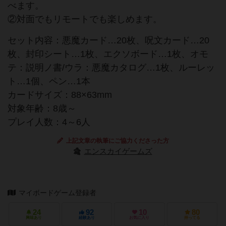
べます。
②対面でもリモートでも楽しめます。
セット内容：悪魔カード…20枚、呪文カード…20
枚、封印シート…1枚、エクソボード…1枚、オモ
テ：説明ノ書/ウラ：悪魔カタログ…1枚、ルーレッ
ト…1個、ペン…1本
カードサイズ：88×63mm
対象年齢：8歳～
プレイ人数：4～6人
上記文章の執筆にご協力くださった方
エンスカイゲームズ
マイボードゲーム登録者
24
92
10
80
興味あり
経験あり
お気に入り
持ってる