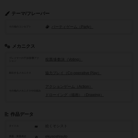
テーマ/フレーバー
パーティゲーム（Party）
その他のコンセプト
メカニクス
プレイヤーの干渉/影響アク
投票/多数決（Voting）
ション
協力プレイ（Co-operative Play）
頻出するメカニクス
アクションゲーム（Action）
その他のメカニクスや仕組み
ドローイング（描画）（Drawing）
作品データ
絵くそシスト
タイトル
ekusoshisuto
原題・英題表記