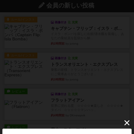
会員の新しい投稿
ルール/インスト
画像付き
充実
キャプテン・フリップ：イスラ・ボンバ
イスラ・ボンバを探しに出航!潜水艦を装備し、あ
なたの乗組員を監獄から解...
約2時間前
by jurong
ルール/インスト
画像付き
充実
トランスオリエント・エクスプレス
乗客の皆様、トランスオリエント・エクスプレス
にご乗車ありがとうございま...
約3時間前
by jurong
レビュー
画像付き
充実
フラットアイアン
世界に浸れる度 ☆☆☆☆★楽しさ ☆☆☆☆★
タイパ ☆☆☆☆☆マンハッ...
約4時間前
by DKnewyork
レビュー
花火：スターマイン