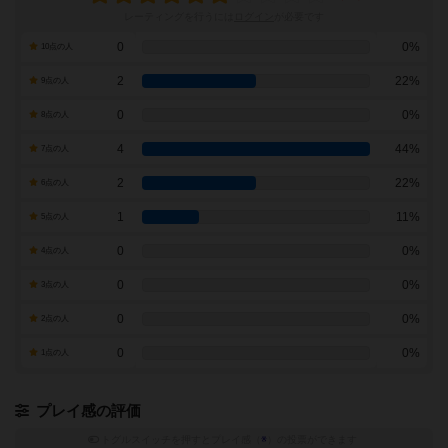
レーティングを行うには
ログイン
が必要です
0
0%
10点の人
2
22%
9点の人
0
0%
8点の人
4
44%
7点の人
2
22%
6点の人
1
11%
5点の人
0
0%
4点の人
0
0%
3点の人
0
0%
2点の人
0
0%
1点の人
プレイ感の評価
トグルスイッチを押すとプレイ感（
※
）の投票ができます