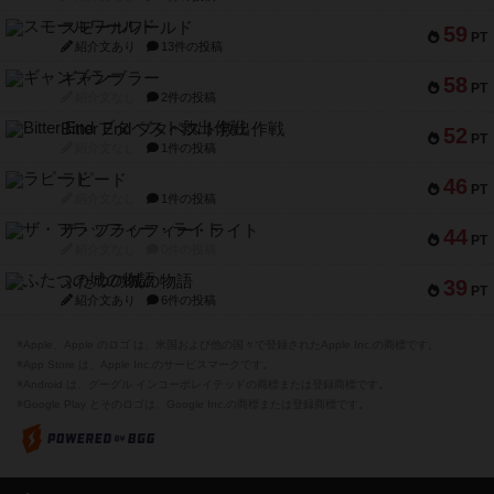
スモールワールド
59
PT
紹介文あり
13件の投稿
ギャンブラー
58
PT
紹介文なし
2件の投稿
Bitter End ブタペスト救出作戦
52
PT
紹介文なし
1件の投稿
ラピード
46
PT
紹介文なし
1件の投稿
ザ・フラッフィー・ライト
44
PT
紹介文なし
0件の投稿
ふたつの城の物語
39
PT
紹介文あり
6件の投稿
※Apple、Apple のロゴ は、米国および他の国々で登録されたApple Inc.の商標です。
※App Store は、Apple Inc.のサービスマークです。
※Android は、グーグル インコーポレイテッドの商標または登録商標です。
※Google Play とそのロゴは、Google Inc.の商標または登録商標です。