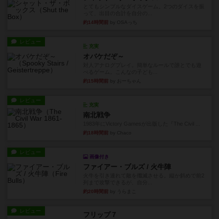
とてもシンプルなダイスゲーム。2つのダイスを振
って、出目の合計を自分の...
約14時間前
by OSAっち
レビュー
充実
オバケだぞ～
対人アナログプレイ。簡単なルールで誰とでも遊
べるゲーム。こんなの子ども...
約15時間前
by おーちゃん
レビュー
充実
南北戦争
1983年にVictory Gamesが出版した『The Civil ...
約18時間前
by Chaco
レビュー
画像付き
ファイアー・ブルズ / 火牛陣
火牛を引き連れて敵を殲滅させる。縦か斜めで前2
列まで攻撃できるが、自分...
約20時間前
by うらまこ
レビュー
フリップ７