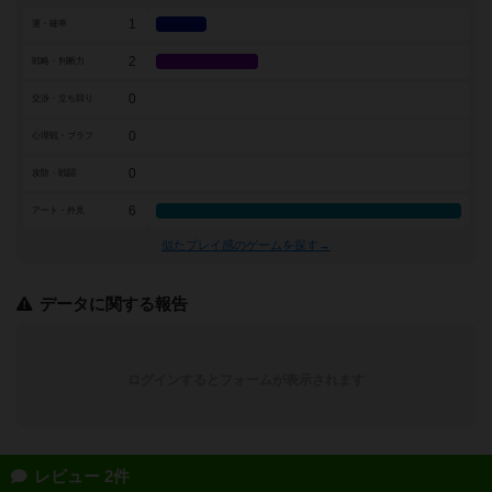
1
運・確率
2
戦略・判断力
0
交渉・立ち回り
0
心理戦・ブラフ
0
攻防・戦闘
6
アート・外見
似たプレイ感のゲームを探す→
データに関する報告
ログインするとフォームが表示されます
レビュー 2件