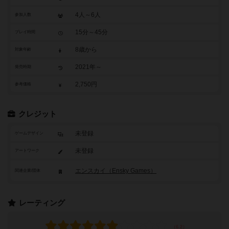
4人～6人
参加人数
15分～45分
プレイ時間
8歳から
対象年齢
2021年～
発売時期
2,750円
参考価格
クレジット
未登録
ゲームデザイン
未登録
アートワーク
エンスカイ（Ensky Games）
関連企業/団体
レーティング