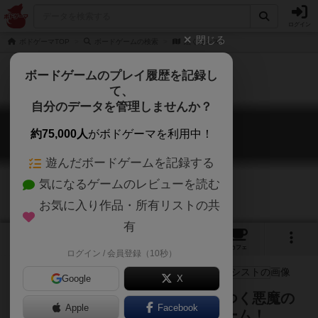
ログイン
閉じる
ボドゲーマTOP
ボードゲームの検索
絵くそシスト
ボードゲームのプレイ履歴を記録し
て、
自分のデータを管理しませんか？
絵くそシスト
約75,000人
がボドゲーマを利用中！
ekusoshisuto
遊んだボードゲームを記録する
気になるゲームのレビューを読む
お気に入り作品・所有リストの共
有
3
1
2
22
トップ
画像
動画
レビュー
カフェ
ログイン / 会員登録（10秒）
Google
X
全員で協力してプレイヤーにとりつく悪魔の
Apple
Facebook
正体を見破れ！協力型お絵描きゲーム！