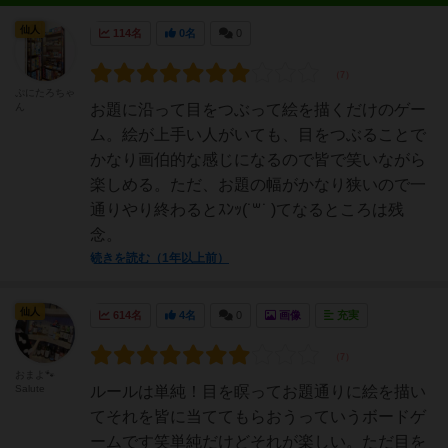
仙人
114名
0名
0
ぷにたろちゃ
ん
お題に沿って目をつぶって絵を描くだけのゲー
ム。絵が上手い人がいても、目をつぶることで
かなり画伯的な感じになるので皆で笑いながら
楽しめる。ただ、お題の幅がかなり狭いので一
通りやり終わるとｽﾝｯ(˙꒳˙ )てなるところは残
念。
続きを読む（1年以上前）
仙人
614名
4名
0
画像
充実
おまよ🐾
Salute
ルールは単純！目を瞑ってお題通りに絵を描い
てそれを皆に当ててもらおうっていうボードゲ
ームです笑単純だけどそれが楽しい。ただ目を