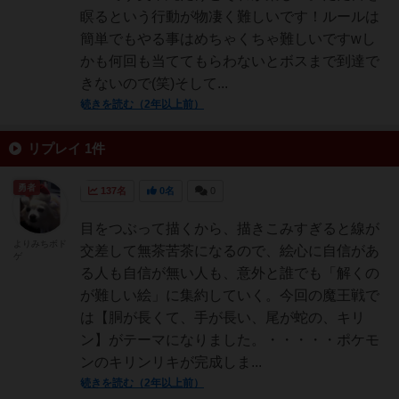
瞑るという行動が物凄く難しいです！ルールは
簡単でもやる事はめちゃくちゃ難しいですwし
かも何回も当ててもらわないとボスまで到達で
きないので(笑)そして...
続きを読む（2年以上前）
リプレイ 1件
勇者
137名
0名
0
目をつぶって描くから、描きこみすぎると線が
よりみちボド
交差して無茶苦茶になるので、絵心に自信があ
ゲ
る人も自信が無い人も、意外と誰でも「解くの
が難しい絵」に集約していく。今回の魔王戦で
は【胴が長くて、手が長い、尾が蛇の、キリ
ン】がテーマになりました。・・・・・ポケモ
ンのキリンリキが完成しま...
続きを読む（2年以上前）