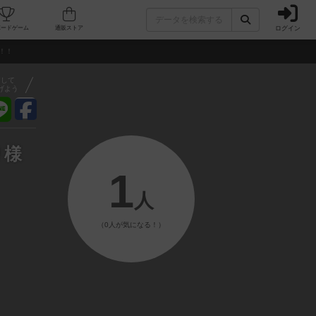
ログイン
フェ/店舗
人気ボードゲーム
通販ストア
迎！！
アして
げよう
り様
1
人
（0人が気になる！）