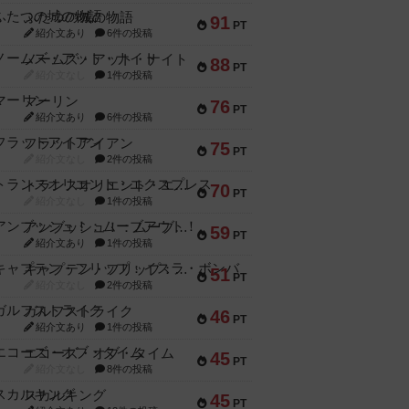
ふたつの城の物語
91
PT
紹介文あり
6件の投稿
ノームズ・アット・ナイト
88
PT
紹介文なし
1件の投稿
マーリン
76
PT
紹介文あり
6件の投稿
フラットアイアン
75
PT
紹介文なし
2件の投稿
トランスオリエント・エクスプレス
70
PT
紹介文なし
1件の投稿
アンブッシュ！：ムーブアウト！
59
PT
紹介文あり
1件の投稿
キャプテン・フリップ：イスラ・ボンバ
51
PT
紹介文なし
2件の投稿
ガルフストライク
46
PT
紹介文あり
1件の投稿
エコーズ・オブ・タイム
45
PT
紹介文なし
8件の投稿
スカルキング
45
PT