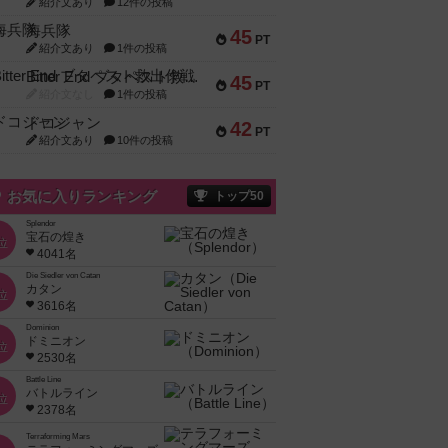
紹介文あり
12件の投稿
海兵隊
45
PT
紹介文あり
1件の投稿
Bitter End ブタペスト救出作戦
45
PT
紹介文なし
1件の投稿
ドコジャン
42
PT
紹介文あり
10件の投稿
お気に入りランキング
トップ50
Splendor
宝石の煌き
位
4041名
Die Siedler von Catan
カタン
位
3616名
Dominion
ドミニオン
位
2530名
Battle Line
バトルライン
位
2378名
Terraforming Mars