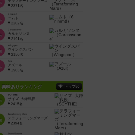
テラフォーミングマーズ
位
2371名
6 nimmt!
ニムト
位
2202名
Carcassonne
カルカソンヌ
位
2191名
Wingspan
ウイングスパン
位
2150名
Azul
アズール
位
1903名
興味ありランキング
トップ50
SCYTHE
サイズ -大鎌戦役-
位
2415名
Terraforming Mars
テラフォーミングマーズ
位
2394名
Stone Garden