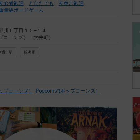
初心者歓迎
、
どなたでも
、
初参加歓迎
、
重量級ボードゲーム
品川６丁目１０−１４
(ポップコーンズ）（大井町）
物横丁駅
鮫洲駅
Popcorns*(ポップコーンズ）