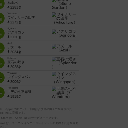
枯山水
位
2281名
Viticulture
ワイナリーの四季
位
2272名
Agricola
アグリコラ
位
2120名
Azul
アズール
位
2034名
Splendor
宝石の煌き
位
2028名
Wingspan
ウイングスパン
位
2006名
7 Wonders
世界の七不思議
位
1919名
pple、Apple のロゴ は、米国および他の国々で登録された
ple Inc.の商標です。
p Store は、Apple Inc.のサービスマークです。
ndroid は、グーグル インコーポレイテッドの商標または登録商
です。