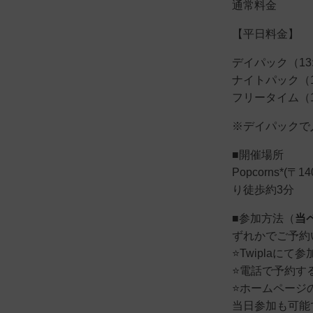
通常料金
【平日料金】
デイパック（13:
ナイトパック（18
フリータイム（13
※デイパックで
■開催場所
Popcorns*(
り徒歩約3分
■参加方法（
当
ずれかでご予約
⭐️Twiplaにて
⭐️電話で予約する
⭐️ホームペー
当日参加も可能