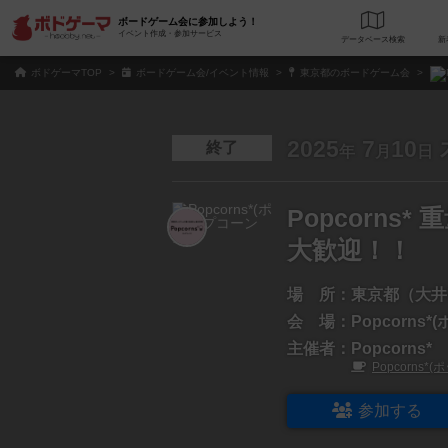
ボードゲーム会に参加しよう！
イベント作成・参加サービス
データベース
検
ボドゲーマTOP
ボードゲーム会/イベント情報
東京都のボードゲーム会
2025
7
10
終了
年
月
日
Popcorn
大歓迎！！
場 所：
東京都（大井
会 場：
Popcorns
主催者：
Popcorns*
Popcorns
参加する