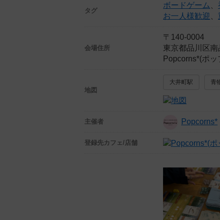
ボードゲーム
、
タグ
お一人様歓迎
、
〒140-0004
東京都品川区南
会場住所
Popcorns*
大井町駅
青
地図
Popcorns*
主催者
登録先
カフェ/店舗