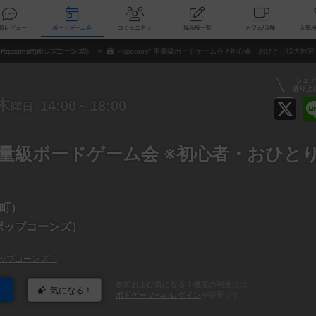
索
新着レビュー
ボードゲーム会
コミュニティ
掲示板一覧
カ
Popcorns*(ポップコーンズ）
Popcorns* 重量級ボードゲーム会 ※初心者・おひとり様大歓
シェ
盛り上
木
14:00～18:00
曜日
s* 重量級ボードゲーム会 ※初心者・おひと
町）
*(ポップコーンズ）
*(ポップコーンズ）
参加および気になる！機能の利用には
気になる！
ボドゲーマへのログイン
が必要です。