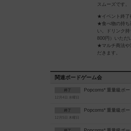
スムーズです。
★イベント終了
★食べ物の持ち
い。ドリンク持
800円）いただ
★マルチ商法や
だきます。
関連ボードゲーム会
Popcorns* 重量
終了
12月4日 水曜日
Popcorns* 重量
終了
12月5日 木曜日
Popcorns* 重量
終了