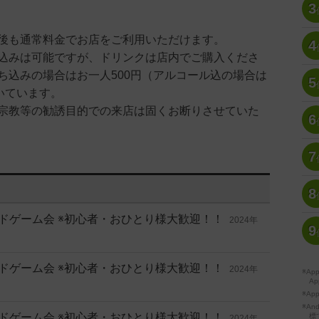
3
後も通常料金でお店をご利用いただけます。
4
込みは可能ですが、ドリンクは店内でご購入くださ
ち込みの場合はお一人500円（アルコール込の場合は
5
いています。
宗教等の勧誘目的での来店は固くお断りさせていた
6
7
8
級ボードゲーム会 ※初心者・おひとり様大歓迎！！
2024年
9
級ボードゲーム会 ※初心者・おひとり様大歓迎！！
2024年
※A
Ap
※Ap
※A
級ボードゲーム会 ※初心者・おひとり様大歓迎！！
標
2024年