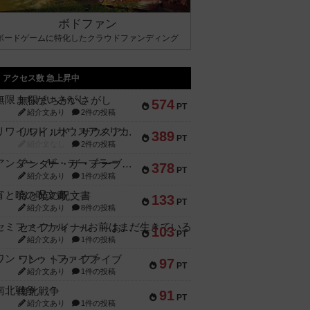
ボドファン
ボードゲームに特化したクラウドファンディング
アクセス数 急上昇中
無限まちがいさがし
574
PT
紹介文あり
2件の投稿
リワイルド：サウスアメリカ
389
PT
紹介文なし
2件の投稿
アンダー・ザ・テーブラー
378
PT
紹介文あり
1件の投稿
宵と暁の呪文書
133
PT
紹介文あり
8件の投稿
セミファイナル ～お前はまだ生きている～
103
PT
紹介文あり
1件の投稿
ワン・トゥ・ファイブ
97
PT
紹介文あり
1件の投稿
南北戦争
91
PT
紹介文あり
1件の投稿